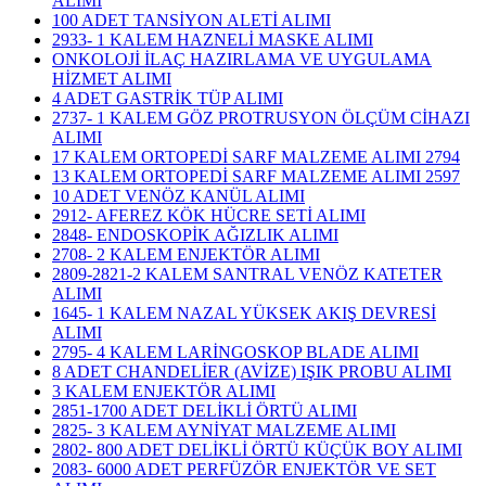
ALIMI
100 ADET TANSİYON ALETİ ALIMI
2933- 1 KALEM HAZNELİ MASKE ALIMI
ONKOLOJİ İLAÇ HAZIRLAMA VE UYGULAMA
HİZMET ALIMI
4 ADET GASTRİK TÜP ALIMI
2737- 1 KALEM GÖZ PROTRUSYON ÖLÇÜM CİHAZI
ALIMI
17 KALEM ORTOPEDİ SARF MALZEME ALIMI 2794
13 KALEM ORTOPEDİ SARF MALZEME ALIMI 2597
10 ADET VENÖZ KANÜL ALIMI
2912- AFEREZ KÖK HÜCRE SETİ ALIMI
2848- ENDOSKOPİK AĞIZLIK ALIMI
2708- 2 KALEM ENJEKTÖR ALIMI
2809-2821-2 KALEM SANTRAL VENÖZ KATETER
ALIMI
1645- 1 KALEM NAZAL YÜKSEK AKIŞ DEVRESİ
ALIMI
2795- 4 KALEM LARİNGOSKOP BLADE ALIMI
8 ADET CHANDELİER (AVİZE) IŞIK PROBU ALIMI
3 KALEM ENJEKTÖR ALIMI
2851-1700 ADET DELİKLİ ÖRTÜ ALIMI
2825- 3 KALEM AYNİYAT MALZEME ALIMI
2802- 800 ADET DELİKLİ ÖRTÜ KÜÇÜK BOY ALIMI
2083- 6000 ADET PERFÜZÖR ENJEKTÖR VE SET