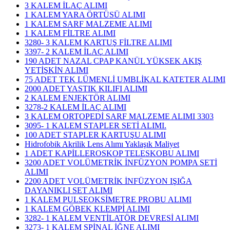
3 KALEM İLAÇ ALIMI
1 KALEM YARA ÖRTÜSÜ ALIMI
1 KALEM SARF MALZEME ALIMI
1 KALEM FİLTRE ALIMI
3280- 3 KALEM KARTUŞ FİLTRE ALIMI
3397- 2 KALEM İLAÇ ALIMI
190 ADET NAZAL CPAP KANÜL YÜKSEK AKIŞ
YETİŞKİN ALIMI
75 ADET TEK LÜMENLİ UMBLİKAL KATETER ALIMI
2000 ADET YASTIK KILIFI ALIMI
2 KALEM ENJEKTÖR ALIMI
3278-2 KALEM İLAÇ ALIMI
3 KALEM ORTOPEDİ SARF MALZEME ALIMI 3303
3095- 1 KALEM STAPLER SETİ ALIMI.
100 ADET STAPLER KARTUŞU ALIMI
Hidrofobik Akrilik Lens Alımı Yaklaşık Maliyet
1 ADET KAPİLLEROSKOP TELESKOBU ALIMI
3200 ADET VOLÜMETRİK İNFÜZYON POMPA SETİ
ALIMI
2200 ADET VOLÜMETRİK İNFÜZYON IŞIĞA
DAYANIKLI SET ALIMI
1 KALEM PULSEOKSİMETRE PROBU ALIMI
1 KALEM GÖBEK KLEMPİ ALIMI
3282- 1 KALEM VENTİLATÖR DEVRESİ ALIMI
3273- 1 KALEM SPİNAL İĞNE ALIMI