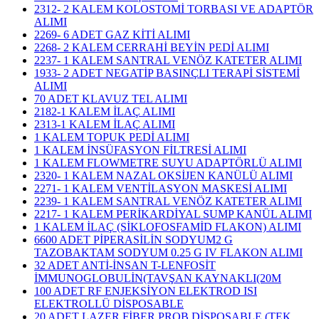
2312- 2 KALEM KOLOSTOMİ TORBASI VE ADAPTÖR
ALIMI
2269- 6 ADET GAZ KİTİ ALIMI
2268- 2 KALEM CERRAHİ BEYİN PEDİ ALIMI
2237- 1 KALEM SANTRAL VENÖZ KATETER ALIMI
1933- 2 ADET NEGATİP BASINÇLI TERAPİ SİSTEMİ
ALIMI
70 ADET KLAVUZ TEL ALIMI
2182-1 KALEM İLAÇ ALIMI
2313-1 KALEM İLAÇ ALIMI
1 KALEM TOPUK PEDİ ALIMI
1 KALEM İNSÜFASYON FİLTRESİ ALIMI
1 KALEM FLOWMETRE SUYU ADAPTÖRLÜ ALIMI
2320- 1 KALEM NAZAL OKSİJEN KANÜLÜ ALIMI
2271- 1 KALEM VENTİLASYON MASKESİ ALIMI
2239- 1 KALEM SANTRAL VENÖZ KATETER ALIMI
2217- 1 KALEM PERİKARDİYAL SUMP KANÜL ALIMI
1 KALEM İLAÇ (SİKLOFOSFAMİD FLAKON) ALIMI
6600 ADET PİPERASİLİN SODYUM2 G
TAZOBAKTAM SODYUM 0.25 G IV FLAKON ALIMI
32 ADET ANTİ-İNSAN T-LENFOSİT
İMMUNOGLOBULİN(TAVŞAN KAYNAKLI(20M
100 ADET RF ENJEKSİYON ELEKTROD ISI
ELEKTROLLÜ DİSPOSABLE
20 ADET LAZER FİBER PROB DİSPOSABLE (TEK