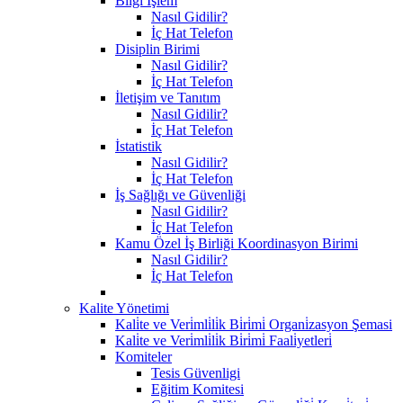
Bilgi İşlem
Nasıl Gidilir?
İç Hat Telefon
Disiplin Birimi
Nasıl Gidilir?
İç Hat Telefon
İletişim ve Tanıtım
Nasıl Gidilir?
İç Hat Telefon
İstatistik
Nasıl Gidilir?
İç Hat Telefon
İş Sağlığı ve Güvenliği
Nasıl Gidilir?
İç Hat Telefon
Kamu Özel İş Birliği Koordinasyon Birimi
Nasıl Gidilir?
İç Hat Telefon
Kalite Yönetimi
Kali̇te ve Veri̇mli̇li̇k Bi̇ri̇mi̇ Organi̇zasyon Şemasi
Kali̇te ve Veri̇mli̇li̇k Bi̇ri̇mi̇ Faali̇yetleri̇
Komiteler
Tesis Güvenligi
Eğitim Komitesi