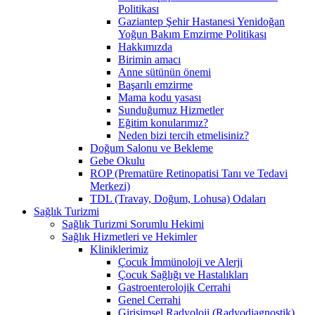
Politikası
Gaziantep Şehir Hastanesi Yenidoğan
Yoğun Bakım Emzirme Politikası
Hakkımızda
Birimin amacı
Anne sütünün önemi
Başarılı emzirme
Mama kodu yasası
Sunduğumuz Hizmetler
Eğitim konularımız?
Neden bizi tercih etmelisiniz?
Doğum Salonu ve Bekleme
Gebe Okulu
ROP (Prematüre Retinopatisi Tanı ve Tedavi
Merkezi)
TDL (Travay, Doğum, Lohusa) Odaları
Sağlık Turizmi
Sağlık Turizmi Sorumlu Hekimi
Sağlık Hizmetleri ve Hekimler
Kliniklerimiz
Çocuk İmmünoloji ve Alerji
Çocuk Sağlığı ve Hastalıkları
Gastroenterolojik Cerrahi
Genel Cerrahi
Girişimsel Radyoloji (Radyodiagnostik)