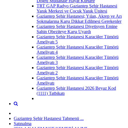
Doğru Müdahale Hayat Kurtarır
TRT GAP Radyo Gaziantep Şehir Hastanesi
Yanık Merkezi ve Çocuk Yanık Ünitesi
Gaziantep Şehir Hastanesi; Yılan, Akrep ve Arı
Sokmalarına Karşı Dikkat Edilmesi Gerekenler
Gaziantep Şehir Hastanesi Diyetisyen Emine
Şahin Obeziteye Karşı Uyardı
Gaziantep Şehir Hastanesi Karaciğer Tümörü
Ameliyatı 5
Gaziantep Şehir Hastanesi Karaciğer Tümörü
Ameliyatı 4
Gaziantep Şehir Hastanesi Karaciğer Tümörü
Ameliyatı 3
Gaziantep Şehir Hastanesi Karaciğer Tümörü
Ameliyatı 2
Gaziantep Şehir Hastanesi Karaciğer Tümörü
Ameliyatı
Gaziantep Şehir Hastanesi 2026 Beyaz Kod
(1111) Tatbikatı
Gaziantep Şehir Hastanesi Tabmenü ...
Satınalma