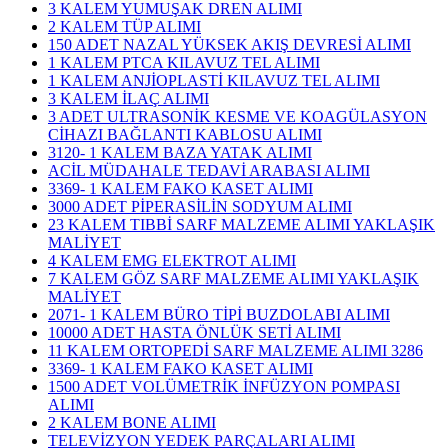
3 KALEM YUMUŞAK DREN ALIMI
2 KALEM TÜP ALIMI
150 ADET NAZAL YÜKSEK AKIŞ DEVRESİ ALIMI
1 KALEM PTCA KILAVUZ TEL ALIMI
1 KALEM ANJİOPLASTİ KILAVUZ TEL ALIMI
3 KALEM İLAÇ ALIMI
3 ADET ULTRASONİK KESME VE KOAGÜLASYON
CİHAZI BAĞLANTI KABLOSU ALIMI
3120- 1 KALEM BAZA YATAK ALIMI
ACİL MÜDAHALE TEDAVİ ARABASI ALIMI
3369- 1 KALEM FAKO KASET ALIMI
3000 ADET PİPERASİLİN SODYUM ALIMI
23 KALEM TIBBİ SARF MALZEME ALIMI YAKLAŞIK
MALİYET
4 KALEM EMG ELEKTROT ALIMI
7 KALEM GÖZ SARF MALZEME ALIMI YAKLAŞIK
MALİYET
2071- 1 KALEM BÜRO TİPİ BUZDOLABI ALIMI
10000 ADET HASTA ÖNLÜK SETİ ALIMI
11 KALEM ORTOPEDİ SARF MALZEME ALIMI 3286
3369- 1 KALEM FAKO KASET ALIMI
1500 ADET VOLÜMETRİK İNFÜZYON POMPASI
ALIMI
2 KALEM BONE ALIMI
TELEVİZYON YEDEK PARÇALARI ALIMI