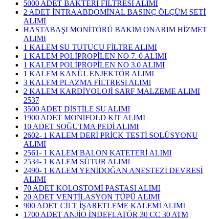
5000 ADET BAKTERİ FİLTRESİ ALIMI
2 ADET İNTRAABDOMİNAL BASINÇ ÖLÇÜM SETİ
ALIMI
HASTABAŞI MONİTÖRÜ BAKIM ONARIM HİZMET
ALIMI
1 KALEM SU TUTUCU FİLTRE ALIMI
1 KALEM POLİPROPİLEN NO 7. 0 ALIMI
1 KALEM POLİPROPİLEN NO 3.0 ALIMI
1 KALEM KANÜL ENJEKTÖR ALIMI
3 KALEM PLAZMA FİLTRESİ ALIMI
​2 KALEM KARDİYOLOJİ SARF MALZEME ALIMI
2537
3500 ADET DİSTİLE SU ALIMI
1900 ADET MONİFOLD KİT ALIMI
10 ADET SOĞUTMA PEDİ ALIMI
2602- 1 KALEM DERİ PRİCK TESTİ SOLÜSYONU
ALIMI
2561- 1 KALEM BALON KATETERİ ALIMI
2534- 1 KALEM SÜTUR ALIMI
2490- 1 KALEM YENİDOĞAN ANESTEZİ DEVRESİ
ALIMI
70 ADET KOLOSTOMİ PASTASI ALIMI
20 ADET VENTİLASYON TÜPÜ ALIMI
900 ADET CİLT İŞARETLEME KALEMİ ALIMI
1700 ADET ANJİO İNDEFLATÖR 30 CC 30 ATM