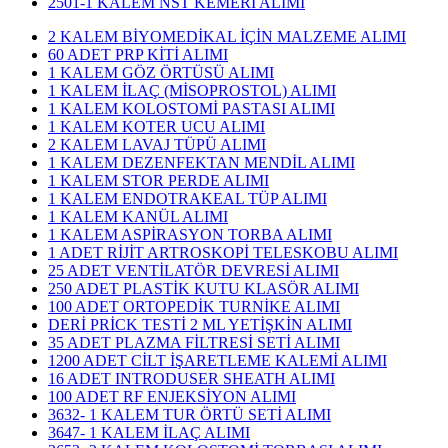
2501-1 KALEM NST KEMERİ ALIMI
2 KALEM BİYOMEDİKAL İÇİN MALZEME ALIMI
60 ADET PRP KİTİ ALIMI
1 KALEM GÖZ ÖRTÜSÜ ALIMI
1 KALEM İLAÇ (MİSOPROSTOL) ALIMI
1 KALEM KOLOSTOMİ PASTASI ALIMI
1 KALEM KOTER UCU ALIMI
2 KALEM LAVAJ TÜPÜ ALIMI
1 KALEM DEZENFEKTAN MENDİL ALIMI
1 KALEM STOR PERDE ALIMI
1 KALEM ENDOTRAKEAL TÜP ALIMI
1 KALEM KANÜL ALIMI
1 KALEM ASPİRASYON TORBA ALIMI
1 ADET RİJİT ARTROSKOPİ TELESKOBU ALIMI
25 ADET VENTİLATÖR DEVRESİ ALIMI
250 ADET PLASTİK KUTU KLASÖR ALIMI
100 ADET ORTOPEDİK TURNİKE ALIMI
DERİ PRİCK TESTİ 2 ML YETİŞKİN ALIMI
35 ADET PLAZMA FİLTRESİ SETİ ALIMI
1200 ADET CİLT İŞARETLEME KALEMİ ALIMI
16 ADET INTRODUSER SHEATH ALIMI
100 ADET RF ENJEKSİYON ALIMI
3632- 1 KALEM TUR ÖRTÜ SETİ ALIMI
3647- 1 KALEM İLAÇ ALIMI