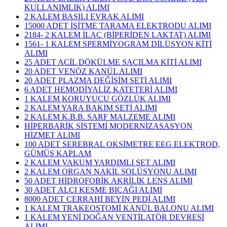
KULLANIMLIK) ALIMI
2 KALEM BASILI EVRAK ALIMI
15000 ADET İŞİTME TARAMA ELEKTRODU ALIMI
2184- 2 KALEM İLAÇ (BİPERİDEN LAKTAT) ALIMI
1561- 1 KALEM SPERMİYOGRAM DİLÜSYON KİTİ
ALIMI
25 ADET ACİL DÖKÜLME SAÇILMA KİTİ ALIMI
20 ADET VENÖZ KANÜL ALIMI
20 ADET PLAZMA DEĞİŞİM SETİ ALIMI
6 ADET HEMODİYALİZ KATETERİ ALIMI
1 KALEM KORUYUCU GÖZLÜK ALIMI
2 KALEM YARA BAKIM SETİ ALIMI
2 KALEM K.B.B. SARF MALZEME ALIMI
HİPERBARİK SİSTEMİ MODERNİZASASYON
HİZMET ALIMI
100 ADET SEREBRAL OKSİMETRE EEG ELEKTROD,
GÜMÜŞ KAPLAM
2 KALEM VAKUM YARDIMLI SET ALIMI
2 KALEM ORGAN NAKİL SOLÜSYONU ALIMI
50 ADET HİDROFOBİK AKRİLİK LENS ALIMI
30 ADET ALÇI KESME BIÇAĞI ALIMI
8000 ADET CERRAHİ BEYİN PEDİ ALIMI
1 KALEM TRAKEOSTOMİ KANÜL BALONU ALIMI
1 KALEM YENİ DOĞAN VENTİLATÖR DEVRESİ
ALIMI