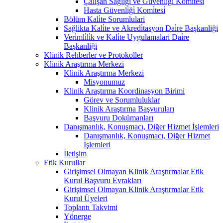
Çalişan Sağliği ve Güvenli̇ği̇ Komi̇tesi̇
Hasta Güvenli̇ği̇ Komi̇tesi̇
Bölüm Kali̇te Sorumlulari
Sağlikta Kali̇te ve Akredi̇tasyon Dai̇re Başkanliği
Veri̇mli̇li̇k ve Kali̇te Uygulamalari Dai̇re
Başkanliği
Klinik Rehberler ve Protokoller
Klinik Araştırma Merkezi
Klinik Araştırma Merkezi
Misyonumuz
Klinik Araştırma Koordinasyon Birimi
Görev ve Sorumluluklar
Klinik Araştırma Başvuruları
Başvuru Dokümanları
Danışmanlık, Konuşmacı, Diğer Hizmet İşlemleri
Danışmanlık, Konuşmacı, Diğer Hizmet
İşlemleri
İletişim
Etik Kurullar
Girişimsel Olmayan Klinik Araştırmalar Etik
Kurul Başvuru Evrakları
Girişimsel Olmayan Klinik Araştırmalar Etik
Kurul Üyeleri
Toplantı Takvimi
Yönerge