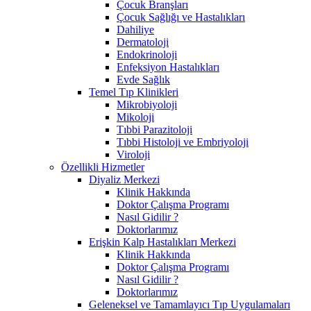
Çocuk Branşları
Çocuk Sağlığı ve Hastalıkları
Dahiliye
Dermatoloji
Endokrinoloji
Enfeksiyon Hastalıkları
Evde Sağlık
Temel Tıp Klinikleri
Mikrobiyoloji
Mikoloji
Tıbbi Parazitoloji
Tıbbi Histoloji ve Embriyoloji
Viroloji
Özellikli Hizmetler
Diyaliz Merkezi
Klinik Hakkında
Doktor Çalışma Programı
Nasıl Gidilir ?
Doktorlarımız
Erişkin Kalp Hastalıkları Merkezi
Klinik Hakkında
Doktor Çalışma Programı
Nasıl Gidilir ?
Doktorlarımız
Geleneksel ve Tamamlayıcı Tıp Uygulamaları