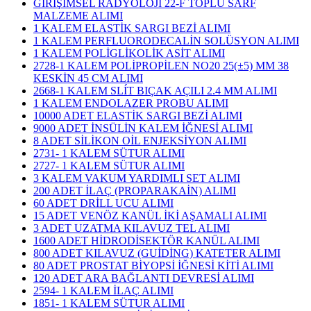
GİRİŞİMSEL RADYOLOJİ 22-F TOPLU SARF
MALZEME ALIMI
1 KALEM ELASTİK SARGI BEZİ ALIMI
1 KALEM PERFLUORODECALİN SOLÜSYON ALIMI
1 KALEM POLİGLİKOLİK ASİT ALIMI
2728-1 KALEM POLİPROPİLEN NO20 25(±5) MM 38
KESKİN 45 CM ALIMI
2668-1 KALEM SLÍT BIÇAK AÇILI 2.4 MM ALIMI
1 KALEM ENDOLAZER PROBU ALIMI
10000 ADET ELASTİK SARGI BEZİ ALIMI
9000 ADET İNSÜLİN KALEM İĞNESİ ALIMI
8 ADET SİLİKON OİL ENJEKSİYON ALIMI
2731- 1 KALEM SÜTUR ALIMI
2727- 1 KALEM SÜTUR ALIMI
3 KALEM VAKUM YARDIMLI SET ALIMI
200 ADET İLAÇ (PROPARAKAİN) ALIMI
60 ADET DRİLL UCU ALIMI
15 ADET VENÖZ KANÜL İKİ AŞAMALI ALIMI
3 ADET UZATMA KILAVUZ TEL ALIMI
1600 ADET HİDRODİSEKTÖR KANÜL ALIMI
800 ADET KILAVUZ (GUİDİNG) KATETER ALIMI
80 ADET PROSTAT BİYOPSİ İĞNESİ KİTİ ALIMI
120 ADET ARA BAĞLANTI DEVRESİ ALIMI
2594- 1 KALEM İLAÇ ALIMI
1851- 1 KALEM SÜTUR ALIMI