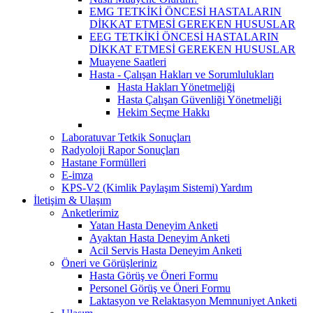
EMG TETKİKİ ÖNCESİ HASTALARIN
DİKKAT ETMESİ GEREKEN HUSUSLAR
EEG TETKİKİ ÖNCESİ HASTALARIN
DİKKAT ETMESİ GEREKEN HUSUSLAR
Muayene Saatleri
Hasta - Çalışan Hakları ve Sorumlulukları
Hasta Hakları Yönetmeliği
Hasta Çalışan Güvenliği Yönetmeliği
Hekim Seçme Hakkı
Laboratuvar Tetkik Sonuçları
Radyoloji Rapor Sonuçları
Hastane Formülleri
E-imza
KPS-V2 (Kimlik Paylaşım Sistemi) Yardım
İletişim & Ulaşım
Anketlerimiz
Yatan Hasta Deneyim Anketi
Ayaktan Hasta Deneyim Anketi
Acil Servis Hasta Deneyim Anketi
Öneri ve Görüşleriniz
Hasta Görüş ve Öneri Formu
Personel Görüş ve Öneri Formu
Laktasyon ve Relaktasyon Memnuniyet Anketi