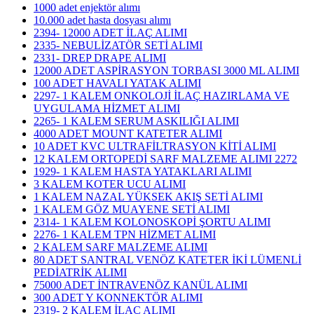
1000 adet enjektör alımı
10.000 adet hasta dosyası alımı
2394- 12000 ADET İLAÇ ALIMI
2335- NEBULİZATÖR SETİ ALIMI
2331- DREP DRAPE ALIMI
12000 ADET ASPİRASYON TORBASI 3000 ML ALIMI
100 ADET HAVALI YATAK ALIMI
2297- 1 KALEM ONKOLOJİ İLAÇ HAZIRLAMA VE
UYGULAMA HİZMET ALIMI
2265- 1 KALEM SERUM ASKILIĞI ALIMI
4000 ADET MOUNT KATETER ALIMI
10 ADET KVC ULTRAFİLTRASYON KİTİ ALIMI
12 KALEM ORTOPEDİ SARF MALZEME ALIMI 2272
1929- 1 KALEM HASTA YATAKLARI ALIMI
3 KALEM KOTER UCU ALIMI
1 KALEM NAZAL YÜKSEK AKIŞ SETİ ALIMI
1 KALEM GÖZ MUAYENE SETİ ALIMI
2314- 1 KALEM KOLONOSKOPİ ŞORTU ALIMI
2276- 1 KALEM TPN HİZMET ALIMI
2 KALEM SARF MALZEME ALIMI
80 ADET SANTRAL VENÖZ KATETER İKİ LÜMENLİ
PEDİATRİK ALIMI
75000 ADET İNTRAVENÖZ KANÜL ALIMI
300 ADET Y KONNEKTÖR ALIMI
2319- 2 KALEM İLAÇ ALIMI