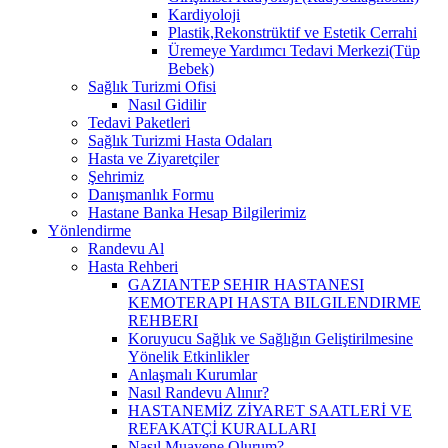
Kardiyoloji
Plastik,Rekonstrüktif ve Estetik Cerrahi
Üremeye Yardımcı Tedavi Merkezi(Tüp
Bebek)
Sağlık Turizmi Ofisi
Nasıl Gidilir
Tedavi Paketleri
Sağlık Turizmi Hasta Odaları
Hasta ve Ziyaretçiler
Şehrimiz
Danışmanlık Formu
Hastane Banka Hesap Bilgilerimiz
Yönlendirme
Randevu Al
Hasta Rehberi
GAZIANTEP SEHIR HASTANESI
KEMOTERAPI HASTA BILGILENDIRME
REHBERI
Koruyucu Sağlık ve Sağlığın Geliştirilmesine
Yönelik Etkinlikler
Anlaşmalı Kurumlar
Nasıl Randevu Alınır?
HASTANEMİZ ZİYARET SAATLERİ VE
REFAKATÇİ KURALLARI
Nasıl Muayene Olurum?