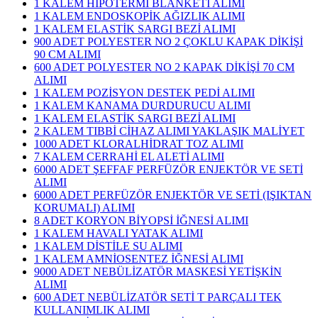
1 KALEM HİPOTERMİ BLANKETİ ALIMI
1 KALEM ENDOSKOPİK AĞIZLIK ALIMI
1 KALEM ELASTİK SARGI BEZİ ALIMI
900 ADET POLYESTER NO 2 ÇOKLU KAPAK DİKİŞİ
90 CM ALIMI
600 ADET POLYESTER NO 2 KAPAK DİKİŞİ 70 CM
ALIMI
1 KALEM POZİSYON DESTEK PEDİ ALIMI
1 KALEM KANAMA DURDURUCU ALIMI
1 KALEM ELASTİK SARGI BEZİ ALIMI
2 KALEM TIBBİ CİHAZ ALIMI YAKLAŞIK MALİYET
1000 ADET KLORALHİDRAT TOZ ALIMI
7 KALEM CERRAHİ EL ALETİ ALIMI
6000 ADET ŞEFFAF PERFÜZÖR ENJEKTÖR VE SETİ
ALIMI
6000 ADET PERFÜZÖR ENJEKTÖR VE SETİ (IŞIKTAN
KORUMALI) ALIMI
8 ADET KORYON BİYOPSİ İĞNESİ ALIMI
1 KALEM HAVALI YATAK ALIMI
1 KALEM DİSTİLE SU ALIMI
1 KALEM AMNİOSENTEZ İĞNESİ ALIMI
9000 ADET NEBÜLİZATÖR MASKESİ YETİŞKİN
ALIMI
600 ADET NEBÜLİZATÖR SETİ T PARÇALI TEK
KULLANIMLIK ALIMI