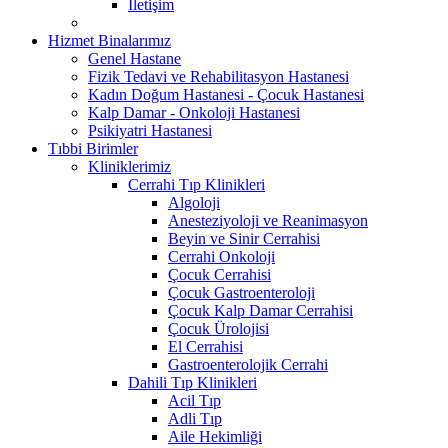
İletişim
Hizmet Binalarımız
Genel Hastane
Fizik Tedavi ve Rehabilitasyon Hastanesi
Kadın Doğum Hastanesi - Çocuk Hastanesi
Kalp Damar - Onkoloji Hastanesi
Psikiyatri Hastanesi
Tıbbi Birimler
Kliniklerimiz
Cerrahi Tıp Klinikleri
Algoloji
Anesteziyoloji ve Reanimasyon
Beyin ve Sinir Cerrahisi
Cerrahi Onkoloji
Çocuk Cerrahisi
Çocuk Gastroenteroloji
Çocuk Kalp Damar Cerrahisi
Çocuk Ürolojisi
El Cerrahisi
Gastroenterolojik Cerrahi
Dahili Tıp Klinikleri
Acil Tıp
Adli Tıp
Aile Hekimliği