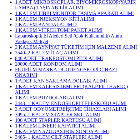
1 ADET MİKROSKOPLAR, BİYOMİKROSKOP(YARIK
LAMBA) TAŞINABİLİR ALIMI
1 KALEM TIBBİ MONİTÖR TAŞIMA APARATI ALIMI
1 KALEM İNJEKSİYON KİTİ ALIMI
2 KALEM BANDAJ ALIMI 2
1 KALEM VİTREKTOMİ PAKET ALIMI
Laparoskopik El Aletleri Seti (Çok Kullanımlık) Alımı
Yaklaşık Maliyet
3 KALEM AYNİYAT TÜKETİM İÇİN MALZEME ALIMI
3540- 2 KALEM İLAÇ ALIMI
840 ADET TRAKEOSTOMİ PEDİ ALIMI
20000 ADET KONDOM ALIMI
FUJİFİLM MARKA DUODENOSKOPİ CİHAZI
ONARIMI
1 ADET KAN SAKLAMA DOLABI ALIMI
1 KALEM KALP SİSTEMLERİ (KALP PİLİ HARİÇ )
ALIMI
1 KALEM BUZDOLABI ALIMI
3443- 1 KALEM ENDOSKOPİ TELESKOBU ALIMI
3 ADET ODYOMETREİŞİTME CİHAZLARI ALIMI
3095- 1 KALEM STAPLER SETİ ALIMI
100 ADET STAPLER KARTUŞU ALIMI
1 KALEM LİNEER KAPATICI ALIMI
1 KALEM NAZOGASTRİK SONDA ALIMI
3485- 1 KALEM CİLT STAPLERİ ALIMI