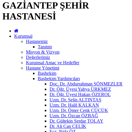
GAZİANTEP ŞEHİR
HASTANESİ
Kurumsal
Hastanemiz
Tanıtım
Misyon & Vizyon
Değerlerimiz
Kurumsal Amaç ve Hedefler
Hastane Yönetimi
Başhekim
Başhekim Yardımcıları
Doç. Dr. Abdurrahman SÖNMEZLER
Dr. Öğr. Üyesi Yahya ÜRKMEZ
Dr. Öğr. Üyesi Hakan ÖZEROL
Uzm. Dr. Selin ALTINTAŞ
Uzm. Dr. Halil KALKAN
Uzm. Dr. Ömer Cenk CÜCÜK
Uzm. Dr. Özcan ÖZBAĞ
Dr. Gültekin Serdar TOLAY
Dr. Ali Can ÇELİK
Ecz. Nida ÖZ