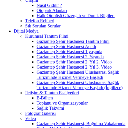
Ulaşım
Nasıl Gidilir ?
Otopark Alanları
Halk Otobüsü Güzergah ve Durak Bilgileri
Telefon Rehberi
Sık Sorulan Sorular
Dijital Medya
Kurumsal Tanıtım Filmi
Gaziantep Şehir Hastanesi Tanıtım Filmi
Gaziantep Şehir Hastanesi Açıldı
Gaziantep Şehir Hastanesi 1 yaşında
Gaziantep Şehir Hastanesi 2. Yaşında
Gaziantep Şehir Hastanesi 2. Yıl 2. Video
Gaziantep Şehir Hastanesi 2. Yıl 3. Video
Gaziantep Şehir Hastanesi Uluslararası Sağlık
Turizminde Hizmet Vermeye Başladı
Gaziantep Şehir Hastanesi Uluslararası Sağlık
Turizminde Hizmet Vermeye Başladı (İngilizce)
İletişim & Tanıtım Faaliyetleri
E-Bülten
Toplantı ve Organizasyonlar
Sağlık Takvimi
Fotoğraf Galerisi
Video
Gaziantep Şehir Hastanesi, Boğulma Vakalarında