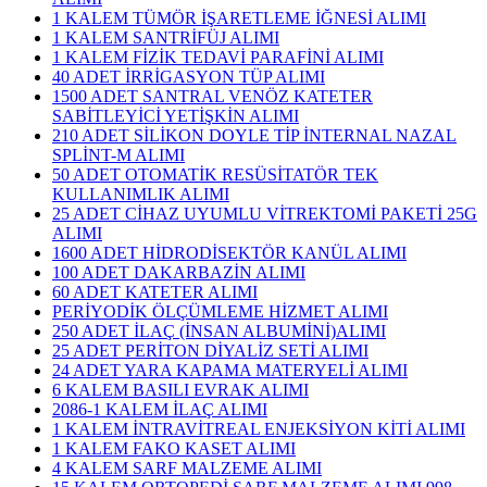
1 KALEM TÜMÖR İŞARETLEME İĞNESİ ALIMI
1 KALEM SANTRİFÜJ ALIMI
1 KALEM FİZİK TEDAVİ PARAFİNİ ALIMI
40 ADET İRRİGASYON TÜP ALIMI
1500 ADET SANTRAL VENÖZ KATETER
SABİTLEYİCİ YETİŞKİN ALIMI
210 ADET SİLİKON DOYLE TİP İNTERNAL NAZAL
SPLİNT-M ALIMI
50 ADET OTOMATİK RESÜSİTATÖR TEK
KULLANIMLIK ALIMI
25 ADET CİHAZ UYUMLU VİTREKTOMİ PAKETİ 25G
ALIMI
1600 ADET HİDRODİSEKTÖR KANÜL ALIMI
100 ADET DAKARBAZİN ALIMI
60 ADET KATETER ALIMI
PERİYODİK ÖLÇÜMLEME HİZMET ALIMI
250 ADET İLAÇ (İNSAN ALBUMİNİ)ALIMI
25 ADET PERİTON DİYALİZ SETİ ALIMI
24 ADET YARA KAPAMA MATERYELİ ALIMI
6 KALEM BASILI EVRAK ALIMI
2086-1 KALEM İLAÇ ALIMI
1 KALEM İNTRAVİTREAL ENJEKSİYON KİTİ ALIMI
1 KALEM FAKO KASET ALIMI
4 KALEM SARF MALZEME ALIMI