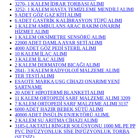
3270- 1 KALEM İDRAR TORBASI ALIMI
3252- 1 KALEM HASTA TEMİZLEME MENDİLİ ALIMI
9 ADET GÖZ GAZ KİTİ ALIMI
6 ADET GASTRİK KALİBRASYON TÜPÜ ALIMI
1 KALEM AMBULANS ARAÇ BAKIM ONARIM
HİZMET ALIMI
1 KALEM OKSİMETRE SENSÖRÜ ALIMI
22000 ADET DAMLA AYAR SETİ ALIMI
4000 ADET GÖZ PEDİ STERİL ALIMI
10 KALEM İLAÇ ALIMI
3 KALEM İLAÇ ALIMI
2 KALEM DERMATOM BIÇAĞI ALIMI
2841- 3 KALEM RADYOLOJİ MALZEME ALIMI
TER TESTİ ALIMI
ESAOTE MARKA USG CİHAZI ONARIMI YENİ
ŞARTNAME
20 ADET HİPOTERMİ BLANKETİ ALIMI
11 KALEM ORTOPEDİ SARF MALZEME ALIMI 3209
7 KALEM ORTOPEDİ SARF MALZEME ALIMI 3137
6000 ADET HAZIR BEBEK SÜTÜ ALIMI
40000 ADET İNSÜLİN ENJEKTÖRÜ ALIMI.
2 KALEM SU ARITMA CİHAZI ALIMI
3185-LAKTATLI RİNGER SOLÜSYONU 1000 ML PE PP
PVC İNFÜZYONLUK ŞİŞE İNFÜZYONLUK TORBA
(SETSİZ)