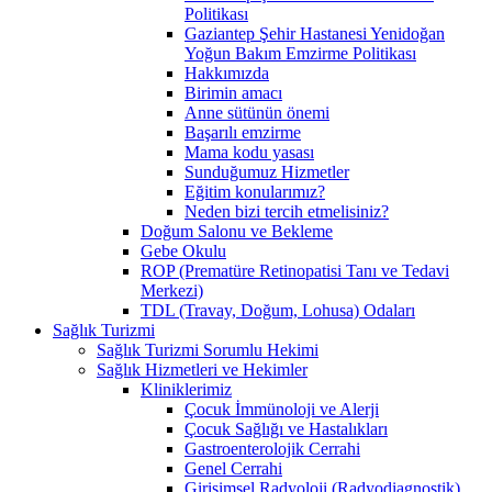
Politikası
Gaziantep Şehir Hastanesi Yenidoğan
Yoğun Bakım Emzirme Politikası
Hakkımızda
Birimin amacı
Anne sütünün önemi
Başarılı emzirme
Mama kodu yasası
Sunduğumuz Hizmetler
Eğitim konularımız?
Neden bizi tercih etmelisiniz?
Doğum Salonu ve Bekleme
Gebe Okulu
ROP (Prematüre Retinopatisi Tanı ve Tedavi
Merkezi)
TDL (Travay, Doğum, Lohusa) Odaları
Sağlık Turizmi
Sağlık Turizmi Sorumlu Hekimi
Sağlık Hizmetleri ve Hekimler
Kliniklerimiz
Çocuk İmmünoloji ve Alerji
Çocuk Sağlığı ve Hastalıkları
Gastroenterolojik Cerrahi
Genel Cerrahi
Girişimsel Radyoloji (Radyodiagnostik)