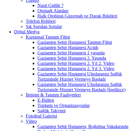
Ulaşım
Nasıl Gidilir ?
Otopark Alanları
Halk Otobüsü Güzergah ve Durak Bilgileri
Telefon Rehberi
Sık Sorulan Sorular
Dijital Medya
Kurumsal Tanıtım Filmi
Gaziantep Şehir Hastanesi Tanıtım Filmi
Gaziantep Şehir Hastanesi Açıldı
Gaziantep Şehir Hastanesi 1 yaşında
Gaziantep Şehir Hastanesi 2. Yaşında
Gaziantep Şehir Hastanesi 2. Yıl 2. Video
Gaziantep Şehir Hastanesi 2. Yıl 3. Video
Gaziantep Şehir Hastanesi Uluslararası Sağlık
Turizminde Hizmet Vermeye Başladı
Gaziantep Şehir Hastanesi Uluslararası Sağlık
Turizminde Hizmet Vermeye Başladı (İngilizce)
İletişim & Tanıtım Faaliyetleri
E-Bülten
Toplantı ve Organizasyonlar
Sağlık Takvimi
Fotoğraf Galerisi
Video
Gaziantep Şehir Hastanesi, Boğulma Vakalarında