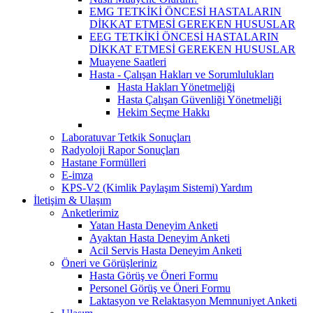
EMG TETKİKİ ÖNCESİ HASTALARIN
DİKKAT ETMESİ GEREKEN HUSUSLAR
EEG TETKİKİ ÖNCESİ HASTALARIN
DİKKAT ETMESİ GEREKEN HUSUSLAR
Muayene Saatleri
Hasta - Çalışan Hakları ve Sorumlulukları
Hasta Hakları Yönetmeliği
Hasta Çalışan Güvenliği Yönetmeliği
Hekim Seçme Hakkı
Laboratuvar Tetkik Sonuçları
Radyoloji Rapor Sonuçları
Hastane Formülleri
E-imza
KPS-V2 (Kimlik Paylaşım Sistemi) Yardım
İletişim & Ulaşım
Anketlerimiz
Yatan Hasta Deneyim Anketi
Ayaktan Hasta Deneyim Anketi
Acil Servis Hasta Deneyim Anketi
Öneri ve Görüşleriniz
Hasta Görüş ve Öneri Formu
Personel Görüş ve Öneri Formu
Laktasyon ve Relaktasyon Memnuniyet Anketi