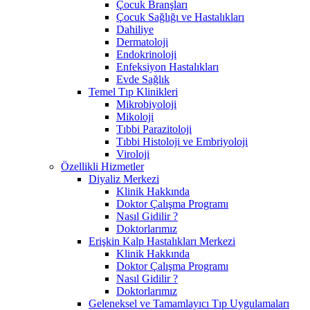
Çocuk Branşları
Çocuk Sağlığı ve Hastalıkları
Dahiliye
Dermatoloji
Endokrinoloji
Enfeksiyon Hastalıkları
Evde Sağlık
Temel Tıp Klinikleri
Mikrobiyoloji
Mikoloji
Tıbbi Parazitoloji
Tıbbi Histoloji ve Embriyoloji
Viroloji
Özellikli Hizmetler
Diyaliz Merkezi
Klinik Hakkında
Doktor Çalışma Programı
Nasıl Gidilir ?
Doktorlarımız
Erişkin Kalp Hastalıkları Merkezi
Klinik Hakkında
Doktor Çalışma Programı
Nasıl Gidilir ?
Doktorlarımız
Geleneksel ve Tamamlayıcı Tıp Uygulamaları