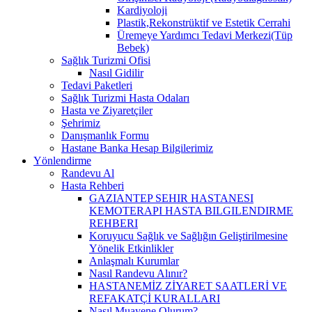
Kardiyoloji
Plastik,Rekonstrüktif ve Estetik Cerrahi
Üremeye Yardımcı Tedavi Merkezi(Tüp
Bebek)
Sağlık Turizmi Ofisi
Nasıl Gidilir
Tedavi Paketleri
Sağlık Turizmi Hasta Odaları
Hasta ve Ziyaretçiler
Şehrimiz
Danışmanlık Formu
Hastane Banka Hesap Bilgilerimiz
Yönlendirme
Randevu Al
Hasta Rehberi
GAZIANTEP SEHIR HASTANESI
KEMOTERAPI HASTA BILGILENDIRME
REHBERI
Koruyucu Sağlık ve Sağlığın Geliştirilmesine
Yönelik Etkinlikler
Anlaşmalı Kurumlar
Nasıl Randevu Alınır?
HASTANEMİZ ZİYARET SAATLERİ VE
REFAKATÇİ KURALLARI
Nasıl Muayene Olurum?