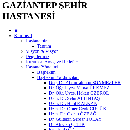
GAZİANTEP ŞEHİR
HASTANESİ
Kurumsal
Hastanemiz
Tanıtım
Misyon & Vizyon
Değerlerimiz
Kurumsal Amaç ve Hedefler
Hastane Yönetimi
Başhekim
Başhekim Yardımcıları
Doç. Dr. Abdurrahman SÖNMEZLER
Dr. Öğr. Üyesi Yahya ÜRKMEZ
Dr. Öğr. Üyesi Hakan ÖZEROL
Uzm. Dr. Selin ALTINTAŞ
Uzm. Dr. Halil KALKAN
Uzm. Dr. Ömer Cenk CÜCÜK
Uzm. Dr. Özcan ÖZBAĞ
Dr. Gültekin Serdar TOLAY
Dr. Ali Can ÇELİK
Ecz. Nida ÖZ