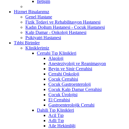
İletişim
Hizmet Binalarımız
Genel Hastane
Fizik Tedavi ve Rehabilitasyon Hastanesi
Kadın Doğum Hastanesi - Çocuk Hastanesi
Kalp Damar - Onkoloji Hastanesi
Psikiyatri Hastanesi
Tıbbi Birimler
Kliniklerimiz
Cerrahi Tıp Klinikleri
Algoloji
Anesteziyoloji ve Reanimasyon
Beyin ve Sinir Cerrahisi
Cerrahi Onkoloji
Çocuk Cerrahisi
Çocuk Gastroenteroloji
Çocuk Kalp Damar Cerrahisi
Çocuk Ürolojisi
El Cerrahisi
Gastroenterolojik Cerrahi
Dahili Tıp Klinikleri
Acil Tıp
Adli Tıp
Aile Hekimliği