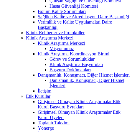
Çalişan Sağliği ve Güvenli̇ği̇ Komi̇tesi̇
Hasta Güvenli̇ği̇ Komi̇tesi̇
Bölüm Kali̇te Sorumlulari
Sağlikta Kali̇te ve Akredi̇tasyon Dai̇re Başkanliği
Veri̇mli̇li̇k ve Kali̇te Uygulamalari Dai̇re
Başkanliği
Klinik Rehberler ve Protokoller
Klinik Araştırma Merkezi
Klinik Araştırma Merkezi
Misyonumuz
Klinik Araştırma Koordinasyon Birimi
Görev ve Sorumluluklar
Klinik Araştırma Başvuruları
Başvuru Dokümanları
Danışmanlık, Konuşmacı, Diğer Hizmet İşlemleri
Danışmanlık, Konuşmacı, Diğer Hizmet
İşlemleri
İletişim
Etik Kurullar
Girişimsel Olmayan Klinik Araştırmalar Etik
Kurul Başvuru Evrakları
Girişimsel Olmayan Klinik Araştırmalar Etik
Kurul Üyeleri
Toplantı Takvimi
Yönerge