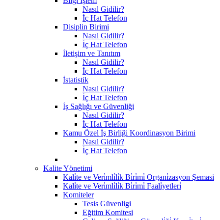
Bilgi İşlem
Nasıl Gidilir?
İç Hat Telefon
Disiplin Birimi
Nasıl Gidilir?
İç Hat Telefon
İletişim ve Tanıtım
Nasıl Gidilir?
İç Hat Telefon
İstatistik
Nasıl Gidilir?
İç Hat Telefon
İş Sağlığı ve Güvenliği
Nasıl Gidilir?
İç Hat Telefon
Kamu Özel İş Birliği Koordinasyon Birimi
Nasıl Gidilir?
İç Hat Telefon
Kalite Yönetimi
Kali̇te ve Veri̇mli̇li̇k Bi̇ri̇mi̇ Organi̇zasyon Şemasi
Kali̇te ve Veri̇mli̇li̇k Bi̇ri̇mi̇ Faali̇yetleri̇
Komiteler
Tesis Güvenligi
Eğitim Komitesi