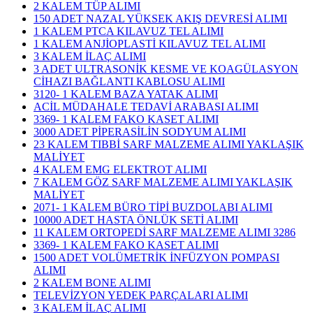
2 KALEM TÜP ALIMI
150 ADET NAZAL YÜKSEK AKIŞ DEVRESİ ALIMI
1 KALEM PTCA KILAVUZ TEL ALIMI
1 KALEM ANJİOPLASTİ KILAVUZ TEL ALIMI
3 KALEM İLAÇ ALIMI
3 ADET ULTRASONİK KESME VE KOAGÜLASYON
CİHAZI BAĞLANTI KABLOSU ALIMI
3120- 1 KALEM BAZA YATAK ALIMI
ACİL MÜDAHALE TEDAVİ ARABASI ALIMI
3369- 1 KALEM FAKO KASET ALIMI
3000 ADET PİPERASİLİN SODYUM ALIMI
23 KALEM TIBBİ SARF MALZEME ALIMI YAKLAŞIK
MALİYET
4 KALEM EMG ELEKTROT ALIMI
7 KALEM GÖZ SARF MALZEME ALIMI YAKLAŞIK
MALİYET
2071- 1 KALEM BÜRO TİPİ BUZDOLABI ALIMI
10000 ADET HASTA ÖNLÜK SETİ ALIMI
11 KALEM ORTOPEDİ SARF MALZEME ALIMI 3286
3369- 1 KALEM FAKO KASET ALIMI
1500 ADET VOLÜMETRİK İNFÜZYON POMPASI
ALIMI
2 KALEM BONE ALIMI
TELEVİZYON YEDEK PARÇALARI ALIMI
3 KALEM İLAÇ ALIMI