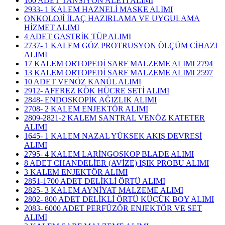
100 ADET TANSİYON ALETİ ALIMI
2933- 1 KALEM HAZNELİ MASKE ALIMI
ONKOLOJİ İLAÇ HAZIRLAMA VE UYGULAMA
HİZMET ALIMI
4 ADET GASTRİK TÜP ALIMI
2737- 1 KALEM GÖZ PROTRUSYON ÖLÇÜM CİHAZI
ALIMI
17 KALEM ORTOPEDİ SARF MALZEME ALIMI 2794
13 KALEM ORTOPEDİ SARF MALZEME ALIMI 2597
10 ADET VENÖZ KANÜL ALIMI
2912- AFEREZ KÖK HÜCRE SETİ ALIMI
2848- ENDOSKOPİK AĞIZLIK ALIMI
2708- 2 KALEM ENJEKTÖR ALIMI
2809-2821-2 KALEM SANTRAL VENÖZ KATETER
ALIMI
1645- 1 KALEM NAZAL YÜKSEK AKIŞ DEVRESİ
ALIMI
2795- 4 KALEM LARİNGOSKOP BLADE ALIMI
8 ADET CHANDELİER (AVİZE) IŞIK PROBU ALIMI
3 KALEM ENJEKTÖR ALIMI
2851-1700 ADET DELİKLİ ÖRTÜ ALIMI
2825- 3 KALEM AYNİYAT MALZEME ALIMI
2802- 800 ADET DELİKLİ ÖRTÜ KÜÇÜK BOY ALIMI
2083- 6000 ADET PERFÜZÖR ENJEKTÖR VE SET
ALIMI