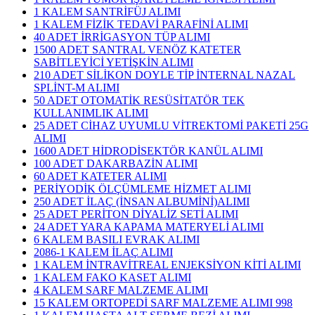
1 KALEM SANTRİFÜJ ALIMI
1 KALEM FİZİK TEDAVİ PARAFİNİ ALIMI
40 ADET İRRİGASYON TÜP ALIMI
1500 ADET SANTRAL VENÖZ KATETER
SABİTLEYİCİ YETİŞKİN ALIMI
210 ADET SİLİKON DOYLE TİP İNTERNAL NAZAL
SPLİNT-M ALIMI
50 ADET OTOMATİK RESÜSİTATÖR TEK
KULLANIMLIK ALIMI
25 ADET CİHAZ UYUMLU VİTREKTOMİ PAKETİ 25G
ALIMI
1600 ADET HİDRODİSEKTÖR KANÜL ALIMI
100 ADET DAKARBAZİN ALIMI
60 ADET KATETER ALIMI
PERİYODİK ÖLÇÜMLEME HİZMET ALIMI
250 ADET İLAÇ (İNSAN ALBUMİNİ)ALIMI
25 ADET PERİTON DİYALİZ SETİ ALIMI
24 ADET YARA KAPAMA MATERYELİ ALIMI
6 KALEM BASILI EVRAK ALIMI
2086-1 KALEM İLAÇ ALIMI
1 KALEM İNTRAVİTREAL ENJEKSİYON KİTİ ALIMI
1 KALEM FAKO KASET ALIMI
4 KALEM SARF MALZEME ALIMI
15 KALEM ORTOPEDİ SARF MALZEME ALIMI 998