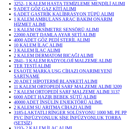
3252- 1 KALEM HASTA TEMİZLEME MENDİLİ ALIMI
9 ADET GÖZ GAZ KİTİ ALIMI
6 ADET GASTRİK KALİBRASYON TÜPÜ ALIMI
1 KALEM AMBULANS ARAÇ BAKIM ONARIM
HİZMET ALIMI
1 KALEM OKSİMETRE SENSÖRÜ ALIMI
22000 ADET DAMLA AYAR SETİ ALIMI
4000 ADET GÖZ PEDİ STERİL ALIMI
10 KALEM İLAÇ ALIMI
3 KALEM İLAÇ ALIMI
2 KALEM DERMATOM BIÇAĞI ALIMI
2841- 3 KALEM RADYOLOJİ MALZEME ALIMI
TER TESTİ ALIMI
ESAOTE MARKA USG CİHAZI ONARIMI YENİ
ŞARTNAME
20 ADET HİPOTERMİ BLANKETİ ALIMI
11 KALEM ORTOPEDİ SARF MALZEME ALIMI 3209
7 KALEM ORTOPEDİ SARF MALZEME ALIMI 3137
6000 ADET HAZIR BEBEK SÜTÜ ALIMI
40000 ADET İNSÜLİN ENJEKTÖRÜ ALIMI.
2 KALEM SU ARITMA CİHAZI ALIMI
3185-LAKTATLI RİNGER SOLÜSYONU 1000 ML PE PP
PVC İNFÜZYONLUK ŞİŞE İNFÜZYONLUK TORBA
(SETSİZ)
3193- 2 KALEM İLAÇ ALIMI