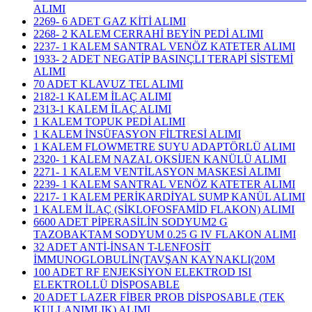
ALIMI
2269- 6 ADET GAZ KİTİ ALIMI
2268- 2 KALEM CERRAHİ BEYİN PEDİ ALIMI
2237- 1 KALEM SANTRAL VENÖZ KATETER ALIMI
1933- 2 ADET NEGATİP BASINÇLI TERAPİ SİSTEMİ
ALIMI
70 ADET KLAVUZ TEL ALIMI
2182-1 KALEM İLAÇ ALIMI
2313-1 KALEM İLAÇ ALIMI
1 KALEM TOPUK PEDİ ALIMI
1 KALEM İNSÜFASYON FİLTRESİ ALIMI
1 KALEM FLOWMETRE SUYU ADAPTÖRLÜ ALIMI
2320- 1 KALEM NAZAL OKSİJEN KANÜLÜ ALIMI
2271- 1 KALEM VENTİLASYON MASKESİ ALIMI
2239- 1 KALEM SANTRAL VENÖZ KATETER ALIMI
2217- 1 KALEM PERİKARDİYAL SUMP KANÜL ALIMI
1 KALEM İLAÇ (SİKLOFOSFAMİD FLAKON) ALIMI
6600 ADET PİPERASİLİN SODYUM2 G
TAZOBAKTAM SODYUM 0.25 G IV FLAKON ALIMI
32 ADET ANTİ-İNSAN T-LENFOSİT
İMMUNOGLOBULİN(TAVŞAN KAYNAKLI(20M
100 ADET RF ENJEKSİYON ELEKTROD ISI
ELEKTROLLÜ DİSPOSABLE
20 ADET LAZER FİBER PROB DİSPOSABLE (TEK
KULLANIMLIK) ALIMI