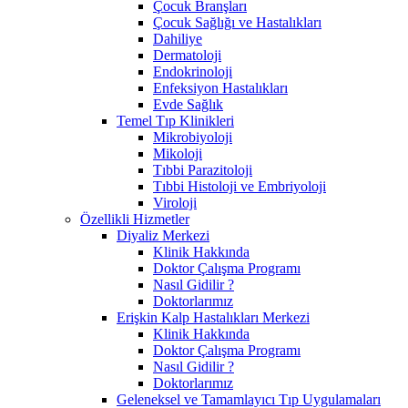
Çocuk Branşları
Çocuk Sağlığı ve Hastalıkları
Dahiliye
Dermatoloji
Endokrinoloji
Enfeksiyon Hastalıkları
Evde Sağlık
Temel Tıp Klinikleri
Mikrobiyoloji
Mikoloji
Tıbbi Parazitoloji
Tıbbi Histoloji ve Embriyoloji
Viroloji
Özellikli Hizmetler
Diyaliz Merkezi
Klinik Hakkında
Doktor Çalışma Programı
Nasıl Gidilir ?
Doktorlarımız
Erişkin Kalp Hastalıkları Merkezi
Klinik Hakkında
Doktor Çalışma Programı
Nasıl Gidilir ?
Doktorlarımız
Geleneksel ve Tamamlayıcı Tıp Uygulamaları