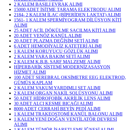
2 KALEM BASILI EVRAK ALIMI
15000 ADET İŞİTME TARAMA ELEKTRODU ALIMI
2184- 2 KALEM İLAÇ (BİPERİDEN LAKTAT) ALIMI
1561- 1 KALEM SPERMİYOGRAM DİLÜSYON KİTİ
ALIMI
25 ADET ACİL DÖKÜLME SAÇILMA KİTİ ALIMI
20 ADET VENÖZ KANÜL ALIMI
20 ADET PLAZMA DEĞİŞİM SETİ ALIMI
6 ADET HEMODİYALİZ KATETERİ ALIMI
1 KALEM KORUYUCU GÖZLÜK ALIMI
2 KALEM YARA BAKIM SETİ ALIMI
2 KALEM K.B.B. SARF MALZEME ALIMI
HİPERBARİK SİSTEMİ MODERNİZASASYON
HİZMET ALIMI
100 ADET SEREBRAL OKSİMETRE EEG ELEKTROD,
GÜMÜŞ KAPLAM
2 KALEM VAKUM YARDIMLI SET ALIMI
2 KALEM ORGAN NAKİL SOLÜSYONU ALIMI
50 ADET HİDROFOBİK AKRİLİK LENS ALIMI
30 ADET ALÇI KESME BIÇAĞI ALIMI
8000 ADET CERRAHİ BEYİN PEDİ ALIMI
1 KALEM TRAKEOSTOMİ KANÜL BALONU ALIMI
1 KALEM YENİ DOĞAN VENTİLATÖR DEVRESİ
ALIMI
1 KALEM TÜMÖR İŞARETLEME İĞNESİ ALIMI