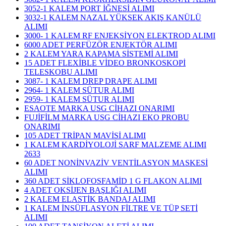
3052-1 KALEM PORT İĞNESİ ALIMI
3032-1 KALEM NAZAL YÜKSEK AKIŞ KANÜLÜ
ALIMI
3000- 1 KALEM RF ENJEKSİYON ELEKTROD ALIMI
6000 ADET PERFÜZÖR ENJEKTÖR ALIMI
2 KALEM YARA KAPAMA SİSTEMİ ALIMI
15 ADET FLEXİBLE VİDEO BRONKOSKOPİ
TELESKOBU ALIMI
3087- 1 KALEM DREP DRAPE ALIMI
2964- 1 KALEM SÜTUR ALIMI
2959- 1 KALEM SÜTUR ALIMI
ESAOTE MARKA USG CİHAZI ONARIMI
FUJİFİLM MARKA USG CİHAZI EKO PROBU
ONARIMI
105 ADET TRİPAN MAVİSİ ALIMI
1 KALEM KARDİYOLOJİ SARF MALZEME ALIMI
2633
60 ADET NONİNVAZİV VENTİLASYON MASKESİ
ALIMI
360 ADET SİKLOFOSFAMİD 1 G FLAKON ALIMI
4 ADET OKSİJEN BAŞLIĞI ALIMI
2 KALEM ELASTİK BANDAJ ALIMI
1 KALEM İNSÜFLASYON FİLTRE VE TÜP SETİ
ALIMI