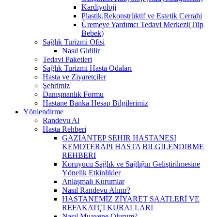
Kardiyoloji
Plastik,Rekonstrüktif ve Estetik Cerrahi
Üremeye Yardımcı Tedavi Merkezi(Tüp
Bebek)
Sağlık Turizmi Ofisi
Nasıl Gidilir
Tedavi Paketleri
Sağlık Turizmi Hasta Odaları
Hasta ve Ziyaretçiler
Şehrimiz
Danışmanlık Formu
Hastane Banka Hesap Bilgilerimiz
Yönlendirme
Randevu Al
Hasta Rehberi
GAZIANTEP SEHIR HASTANESI
KEMOTERAPI HASTA BILGILENDIRME
REHBERI
Koruyucu Sağlık ve Sağlığın Geliştirilmesine
Yönelik Etkinlikler
Anlaşmalı Kurumlar
Nasıl Randevu Alınır?
HASTANEMİZ ZİYARET SAATLERİ VE
REFAKATÇİ KURALLARI
Nasıl Muayene Olurum?