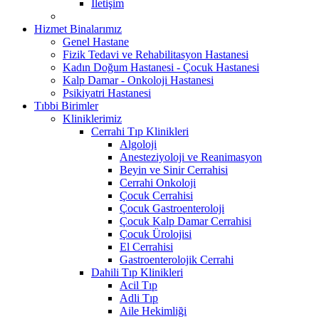
İletişim
Hizmet Binalarımız
Genel Hastane
Fizik Tedavi ve Rehabilitasyon Hastanesi
Kadın Doğum Hastanesi - Çocuk Hastanesi
Kalp Damar - Onkoloji Hastanesi
Psikiyatri Hastanesi
Tıbbi Birimler
Kliniklerimiz
Cerrahi Tıp Klinikleri
Algoloji
Anesteziyoloji ve Reanimasyon
Beyin ve Sinir Cerrahisi
Cerrahi Onkoloji
Çocuk Cerrahisi
Çocuk Gastroenteroloji
Çocuk Kalp Damar Cerrahisi
Çocuk Ürolojisi
El Cerrahisi
Gastroenterolojik Cerrahi
Dahili Tıp Klinikleri
Acil Tıp
Adli Tıp
Aile Hekimliği