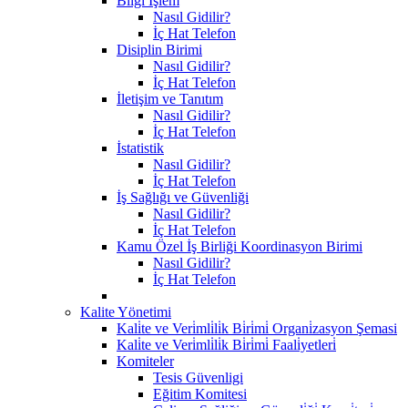
Bilgi İşlem
Nasıl Gidilir?
İç Hat Telefon
Disiplin Birimi
Nasıl Gidilir?
İç Hat Telefon
İletişim ve Tanıtım
Nasıl Gidilir?
İç Hat Telefon
İstatistik
Nasıl Gidilir?
İç Hat Telefon
İş Sağlığı ve Güvenliği
Nasıl Gidilir?
İç Hat Telefon
Kamu Özel İş Birliği Koordinasyon Birimi
Nasıl Gidilir?
İç Hat Telefon
Kalite Yönetimi
Kali̇te ve Veri̇mli̇li̇k Bi̇ri̇mi̇ Organi̇zasyon Şemasi
Kali̇te ve Veri̇mli̇li̇k Bi̇ri̇mi̇ Faali̇yetleri̇
Komiteler
Tesis Güvenligi
Eğitim Komitesi