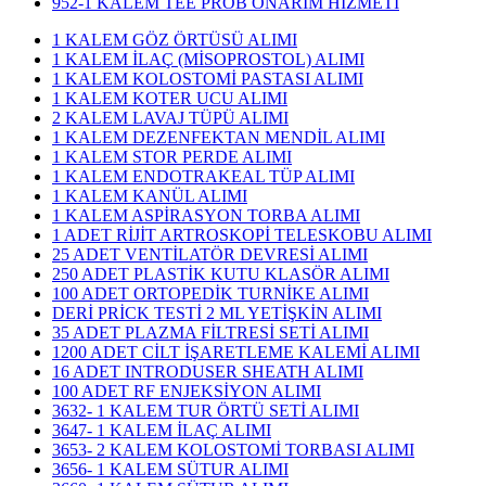
952-1 KALEM TEE PROB ONARIM HİZMETİ
1 KALEM GÖZ ÖRTÜSÜ ALIMI
1 KALEM İLAÇ (MİSOPROSTOL) ALIMI
1 KALEM KOLOSTOMİ PASTASI ALIMI
1 KALEM KOTER UCU ALIMI
2 KALEM LAVAJ TÜPÜ ALIMI
1 KALEM DEZENFEKTAN MENDİL ALIMI
1 KALEM STOR PERDE ALIMI
1 KALEM ENDOTRAKEAL TÜP ALIMI
1 KALEM KANÜL ALIMI
1 KALEM ASPİRASYON TORBA ALIMI
1 ADET RİJİT ARTROSKOPİ TELESKOBU ALIMI
25 ADET VENTİLATÖR DEVRESİ ALIMI
250 ADET PLASTİK KUTU KLASÖR ALIMI
100 ADET ORTOPEDİK TURNİKE ALIMI
DERİ PRİCK TESTİ 2 ML YETİŞKİN ALIMI
35 ADET PLAZMA FİLTRESİ SETİ ALIMI
1200 ADET CİLT İŞARETLEME KALEMİ ALIMI
16 ADET INTRODUSER SHEATH ALIMI
100 ADET RF ENJEKSİYON ALIMI
3632- 1 KALEM TUR ÖRTÜ SETİ ALIMI
3647- 1 KALEM İLAÇ ALIMI
3653- 2 KALEM KOLOSTOMİ TORBASI ALIMI
3656- 1 KALEM SÜTUR ALIMI