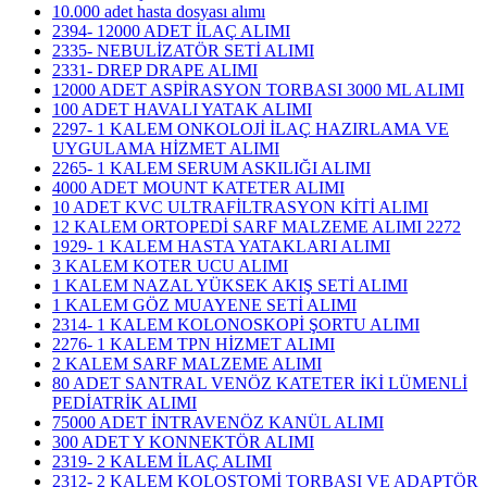
10.000 adet hasta dosyası alımı
2394- 12000 ADET İLAÇ ALIMI
2335- NEBULİZATÖR SETİ ALIMI
2331- DREP DRAPE ALIMI
12000 ADET ASPİRASYON TORBASI 3000 ML ALIMI
100 ADET HAVALI YATAK ALIMI
2297- 1 KALEM ONKOLOJİ İLAÇ HAZIRLAMA VE
UYGULAMA HİZMET ALIMI
2265- 1 KALEM SERUM ASKILIĞI ALIMI
4000 ADET MOUNT KATETER ALIMI
10 ADET KVC ULTRAFİLTRASYON KİTİ ALIMI
12 KALEM ORTOPEDİ SARF MALZEME ALIMI 2272
1929- 1 KALEM HASTA YATAKLARI ALIMI
3 KALEM KOTER UCU ALIMI
1 KALEM NAZAL YÜKSEK AKIŞ SETİ ALIMI
1 KALEM GÖZ MUAYENE SETİ ALIMI
2314- 1 KALEM KOLONOSKOPİ ŞORTU ALIMI
2276- 1 KALEM TPN HİZMET ALIMI
2 KALEM SARF MALZEME ALIMI
80 ADET SANTRAL VENÖZ KATETER İKİ LÜMENLİ
PEDİATRİK ALIMI
75000 ADET İNTRAVENÖZ KANÜL ALIMI
300 ADET Y KONNEKTÖR ALIMI
2319- 2 KALEM İLAÇ ALIMI
2312- 2 KALEM KOLOSTOMİ TORBASI VE ADAPTÖR