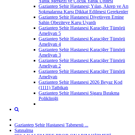
Yanık Merkezi ve Çocuk Yanık Ünitesi
Gaziantep Şehir Hastanesi; Yılan, Akrep ve Arı
Sokmalarına Karşı Dikkat Edilmesi Gerekenler
Gaziantep Şehir Hastanesi Diyetisyen Emine
Şahin Obeziteye Karşı Uyardı
Gaziantep Şehir Hastanesi Karaciğer Tümörü
Ameliyatı 5
Gaziantep Şehir Hastanesi Karaciğer Tümörü
Ameliyatı 4
Gaziantep Şehir Hastanesi Karaciğer Tümörü
Ameliyatı 3
Gaziantep Şehir Hastanesi Karaciğer Tümörü
Ameliyatı 2
Gaziantep Şehir Hastanesi Karaciğer Tümörü
Ameliyatı
Gaziantep Şehir Hastanesi 2026 Beyaz Kod
(1111) Tatbikatı
Gaziantep Şehir Hastanesi Sigara Bırakma
Polikliniği
Gaziantep Şehir Hastanesi Tabmenü ...
Satınalma