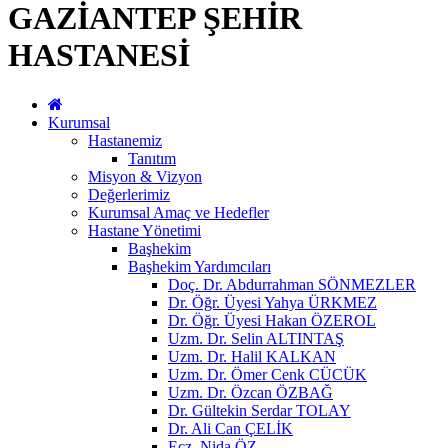
GAZİANTEP ŞEHİR
HASTANESİ
Kurumsal
Hastanemiz
Tanıtım
Misyon & Vizyon
Değerlerimiz
Kurumsal Amaç ve Hedefler
Hastane Yönetimi
Başhekim
Başhekim Yardımcıları
Doç. Dr. Abdurrahman SÖNMEZLER
Dr. Öğr. Üyesi Yahya ÜRKMEZ
Dr. Öğr. Üyesi Hakan ÖZEROL
Uzm. Dr. Selin ALTINTAŞ
Uzm. Dr. Halil KALKAN
Uzm. Dr. Ömer Cenk CÜCÜK
Uzm. Dr. Özcan ÖZBAĞ
Dr. Gültekin Serdar TOLAY
Dr. Ali Can ÇELİK
Ecz. Nida ÖZ