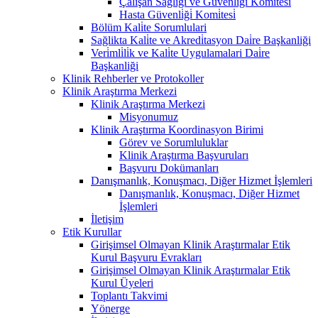
Çalişan Sağliği ve Güvenli̇ği̇ Komi̇tesi̇
Hasta Güvenli̇ği̇ Komi̇tesi̇
Bölüm Kali̇te Sorumlulari
Sağlikta Kali̇te ve Akredi̇tasyon Dai̇re Başkanliği
Veri̇mli̇li̇k ve Kali̇te Uygulamalari Dai̇re
Başkanliği
Klinik Rehberler ve Protokoller
Klinik Araştırma Merkezi
Klinik Araştırma Merkezi
Misyonumuz
Klinik Araştırma Koordinasyon Birimi
Görev ve Sorumluluklar
Klinik Araştırma Başvuruları
Başvuru Dokümanları
Danışmanlık, Konuşmacı, Diğer Hizmet İşlemleri
Danışmanlık, Konuşmacı, Diğer Hizmet
İşlemleri
İletişim
Etik Kurullar
Girişimsel Olmayan Klinik Araştırmalar Etik
Kurul Başvuru Evrakları
Girişimsel Olmayan Klinik Araştırmalar Etik
Kurul Üyeleri
Toplantı Takvimi
Yönerge