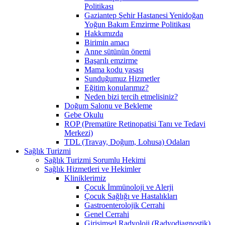
Politikası
Gaziantep Şehir Hastanesi Yenidoğan
Yoğun Bakım Emzirme Politikası
Hakkımızda
Birimin amacı
Anne sütünün önemi
Başarılı emzirme
Mama kodu yasası
Sunduğumuz Hizmetler
Eğitim konularımız?
Neden bizi tercih etmelisiniz?
Doğum Salonu ve Bekleme
Gebe Okulu
ROP (Prematüre Retinopatisi Tanı ve Tedavi
Merkezi)
TDL (Travay, Doğum, Lohusa) Odaları
Sağlık Turizmi
Sağlık Turizmi Sorumlu Hekimi
Sağlık Hizmetleri ve Hekimler
Kliniklerimiz
Çocuk İmmünoloji ve Alerji
Çocuk Sağlığı ve Hastalıkları
Gastroenterolojik Cerrahi
Genel Cerrahi
Girişimsel Radyoloji (Radyodiagnostik)