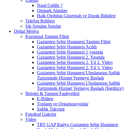
Ulaşım
Nasıl Gidilir ?
Otopark Alanları
Halk Otobüsü Güzergah ve Durak Bilgileri
Telefon Rehberi
Sık Sorulan Sorular
Dijital Medya
Kurumsal Tanıtım Filmi
Gaziantep Şehir Hastanesi Tanıtım Filmi
Gaziantep Şehir Hastanesi Açıldı
Gaziantep Şehir Hastanesi 1 yaşında
Gaziantep Şehir Hastanesi 2. Yaşında
Gaziantep Şehir Hastanesi 2. Yıl 2. Video
Gaziantep Şehir Hastanesi 2. Yıl 3. Video
Gaziantep Şehir Hastanesi Uluslararası Sağlık
Turizminde Hizmet Vermeye Başladı
Gaziantep Şehir Hastanesi Uluslararası Sağlık
Turizminde Hizmet Vermeye Başladı (İngilizce)
İletişim & Tanıtım Faaliyetleri
E-Bülten
Toplantı ve Organizasyonlar
Sağlık Takvimi
Fotoğraf Galerisi
Video
TRT GAP Radyo Gaziantep Şehir Hastanesi