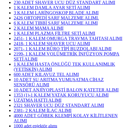
230 ADET SHAVER UCU DÜZ STANDART ALIMI
1 KALEM DAMLA AYAR SETİ ALIMI
3 KALEM LARİNGOSKOP BLADE ALIMI
2426 ORTOPEDİ SARF MALZEME ALIMI.
6 KALEM TIBBİ SARF MALZEME ALIMI
2 KALEM MAMA ALIMI
1 KALEM PLAZMA FİLTRE SETİ ALIMI
2451- 1 KALEM OMURGA TRAVMA TAHTASI ALIMI
2418- 1 KALEM SHAVER UCU ALIMI
2071- 1 KALEM BÜRO TİPİ BUZDOLABI ALIMI
2199- 1 KALEM VOLÜMETRİK İNFÜZYON POMPA
SETİ ALIMI
1 KALEM HASTA ÖNLÜĞÜ TEK KULLANIMLIK
(YETİŞKİN) ALIMI
600 ADET KILAVUZ TEL ALIMI
10 ADET SU ARITMA YUMUŞATMA CİHAZ
SENSÖRÜ ALIMI
10 ADET ANJİYOPLASTİ BALON KATETER ALIMI
1353 (1)-1 KALEM YATAK KORUYUCU ALIMI
UZATMA HATTI ALIMI
2321 SHAVER UCU DÜZ STANDART ALIMI
2381- 2 KALEM İLAÇ ALIMI
4000 ADET GÖBEK KLEMPİ KOLAY KİLİTLENEN
ALIMI
1000 adet enjektör alımı