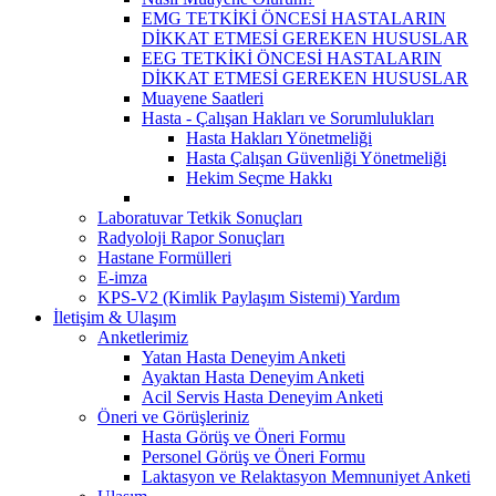
EMG TETKİKİ ÖNCESİ HASTALARIN
DİKKAT ETMESİ GEREKEN HUSUSLAR
EEG TETKİKİ ÖNCESİ HASTALARIN
DİKKAT ETMESİ GEREKEN HUSUSLAR
Muayene Saatleri
Hasta - Çalışan Hakları ve Sorumlulukları
Hasta Hakları Yönetmeliği
Hasta Çalışan Güvenliği Yönetmeliği
Hekim Seçme Hakkı
Laboratuvar Tetkik Sonuçları
Radyoloji Rapor Sonuçları
Hastane Formülleri
E-imza
KPS-V2 (Kimlik Paylaşım Sistemi) Yardım
İletişim & Ulaşım
Anketlerimiz
Yatan Hasta Deneyim Anketi
Ayaktan Hasta Deneyim Anketi
Acil Servis Hasta Deneyim Anketi
Öneri ve Görüşleriniz
Hasta Görüş ve Öneri Formu
Personel Görüş ve Öneri Formu
Laktasyon ve Relaktasyon Memnuniyet Anketi