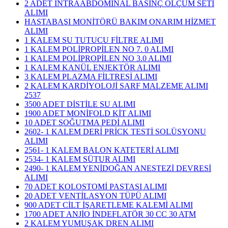
2 ADET İNTRAABDOMİNAL BASINÇ ÖLÇÜM SETİ
ALIMI
HASTABAŞI MONİTÖRÜ BAKIM ONARIM HİZMET
ALIMI
1 KALEM SU TUTUCU FİLTRE ALIMI
1 KALEM POLİPROPİLEN NO 7. 0 ALIMI
1 KALEM POLİPROPİLEN NO 3.0 ALIMI
1 KALEM KANÜL ENJEKTÖR ALIMI
3 KALEM PLAZMA FİLTRESİ ALIMI
​2 KALEM KARDİYOLOJİ SARF MALZEME ALIMI
2537
3500 ADET DİSTİLE SU ALIMI
1900 ADET MONİFOLD KİT ALIMI
10 ADET SOĞUTMA PEDİ ALIMI
2602- 1 KALEM DERİ PRİCK TESTİ SOLÜSYONU
ALIMI
2561- 1 KALEM BALON KATETERİ ALIMI
2534- 1 KALEM SÜTUR ALIMI
2490- 1 KALEM YENİDOĞAN ANESTEZİ DEVRESİ
ALIMI
70 ADET KOLOSTOMİ PASTASI ALIMI
20 ADET VENTİLASYON TÜPÜ ALIMI
900 ADET CİLT İŞARETLEME KALEMİ ALIMI
1700 ADET ANJİO İNDEFLATÖR 30 CC 30 ATM
2 KALEM YUMUŞAK DREN ALIMI