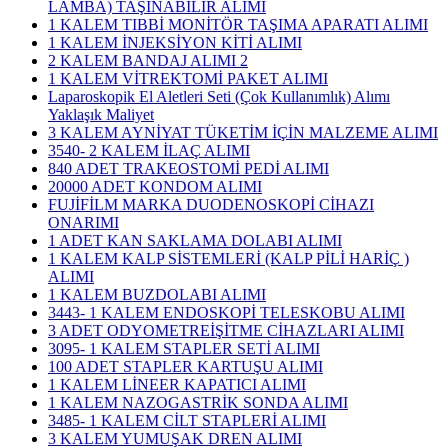
LAMBA) TAŞINABİLİR ALIMI
1 KALEM TIBBİ MONİTÖR TAŞIMA APARATI ALIMI
1 KALEM İNJEKSİYON KİTİ ALIMI
2 KALEM BANDAJ ALIMI 2
1 KALEM VİTREKTOMİ PAKET ALIMI
Laparoskopik El Aletleri Seti (Çok Kullanımlık) Alımı
Yaklaşık Maliyet
3 KALEM AYNİYAT TÜKETİM İÇİN MALZEME ALIMI
3540- 2 KALEM İLAÇ ALIMI
840 ADET TRAKEOSTOMİ PEDİ ALIMI
20000 ADET KONDOM ALIMI
FUJİFİLM MARKA DUODENOSKOPİ CİHAZI
ONARIMI
1 ADET KAN SAKLAMA DOLABI ALIMI
1 KALEM KALP SİSTEMLERİ (KALP PİLİ HARİÇ )
ALIMI
1 KALEM BUZDOLABI ALIMI
3443- 1 KALEM ENDOSKOPİ TELESKOBU ALIMI
3 ADET ODYOMETREİŞİTME CİHAZLARI ALIMI
3095- 1 KALEM STAPLER SETİ ALIMI
100 ADET STAPLER KARTUŞU ALIMI
1 KALEM LİNEER KAPATICI ALIMI
1 KALEM NAZOGASTRİK SONDA ALIMI
3485- 1 KALEM CİLT STAPLERİ ALIMI
3 KALEM YUMUŞAK DREN ALIMI