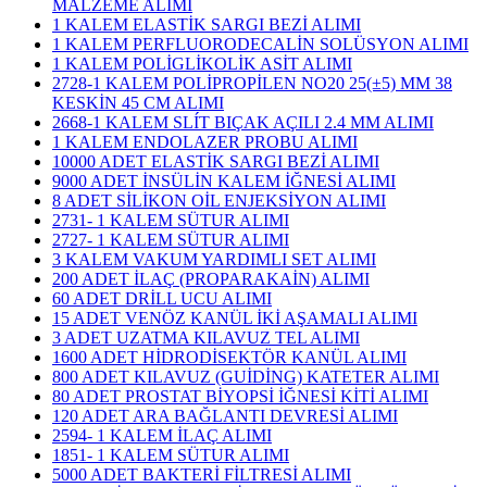
MALZEME ALIMI
1 KALEM ELASTİK SARGI BEZİ ALIMI
1 KALEM PERFLUORODECALİN SOLÜSYON ALIMI
1 KALEM POLİGLİKOLİK ASİT ALIMI
2728-1 KALEM POLİPROPİLEN NO20 25(±5) MM 38
KESKİN 45 CM ALIMI
2668-1 KALEM SLÍT BIÇAK AÇILI 2.4 MM ALIMI
1 KALEM ENDOLAZER PROBU ALIMI
10000 ADET ELASTİK SARGI BEZİ ALIMI
9000 ADET İNSÜLİN KALEM İĞNESİ ALIMI
8 ADET SİLİKON OİL ENJEKSİYON ALIMI
2731- 1 KALEM SÜTUR ALIMI
2727- 1 KALEM SÜTUR ALIMI
3 KALEM VAKUM YARDIMLI SET ALIMI
200 ADET İLAÇ (PROPARAKAİN) ALIMI
60 ADET DRİLL UCU ALIMI
15 ADET VENÖZ KANÜL İKİ AŞAMALI ALIMI
3 ADET UZATMA KILAVUZ TEL ALIMI
1600 ADET HİDRODİSEKTÖR KANÜL ALIMI
800 ADET KILAVUZ (GUİDİNG) KATETER ALIMI
80 ADET PROSTAT BİYOPSİ İĞNESİ KİTİ ALIMI
120 ADET ARA BAĞLANTI DEVRESİ ALIMI
2594- 1 KALEM İLAÇ ALIMI
1851- 1 KALEM SÜTUR ALIMI
5000 ADET BAKTERİ FİLTRESİ ALIMI