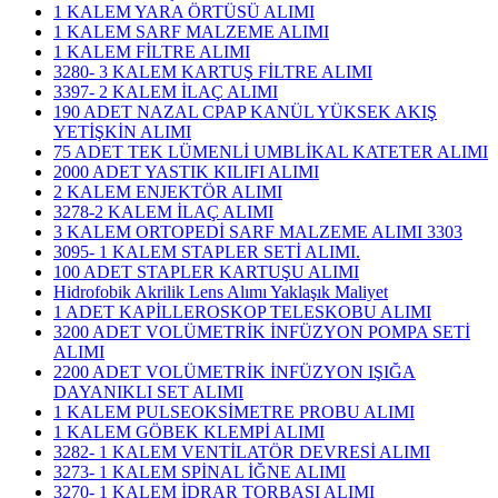
1 KALEM YARA ÖRTÜSÜ ALIMI
1 KALEM SARF MALZEME ALIMI
1 KALEM FİLTRE ALIMI
3280- 3 KALEM KARTUŞ FİLTRE ALIMI
3397- 2 KALEM İLAÇ ALIMI
190 ADET NAZAL CPAP KANÜL YÜKSEK AKIŞ
YETİŞKİN ALIMI
75 ADET TEK LÜMENLİ UMBLİKAL KATETER ALIMI
2000 ADET YASTIK KILIFI ALIMI
2 KALEM ENJEKTÖR ALIMI
3278-2 KALEM İLAÇ ALIMI
3 KALEM ORTOPEDİ SARF MALZEME ALIMI 3303
3095- 1 KALEM STAPLER SETİ ALIMI.
100 ADET STAPLER KARTUŞU ALIMI
Hidrofobik Akrilik Lens Alımı Yaklaşık Maliyet
1 ADET KAPİLLEROSKOP TELESKOBU ALIMI
3200 ADET VOLÜMETRİK İNFÜZYON POMPA SETİ
ALIMI
2200 ADET VOLÜMETRİK İNFÜZYON IŞIĞA
DAYANIKLI SET ALIMI
1 KALEM PULSEOKSİMETRE PROBU ALIMI
1 KALEM GÖBEK KLEMPİ ALIMI
3282- 1 KALEM VENTİLATÖR DEVRESİ ALIMI
3273- 1 KALEM SPİNAL İĞNE ALIMI
3270- 1 KALEM İDRAR TORBASI ALIMI