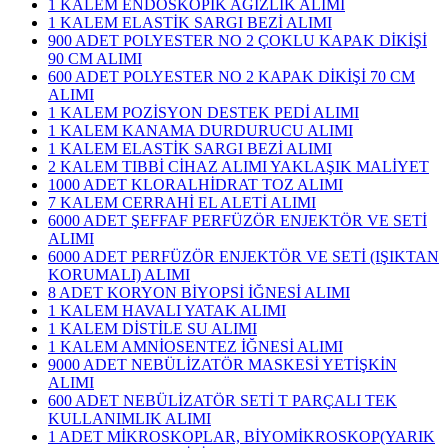
1 KALEM ENDOSKOPİK AĞIZLIK ALIMI
1 KALEM ELASTİK SARGI BEZİ ALIMI
900 ADET POLYESTER NO 2 ÇOKLU KAPAK DİKİŞİ
90 CM ALIMI
600 ADET POLYESTER NO 2 KAPAK DİKİŞİ 70 CM
ALIMI
1 KALEM POZİSYON DESTEK PEDİ ALIMI
1 KALEM KANAMA DURDURUCU ALIMI
1 KALEM ELASTİK SARGI BEZİ ALIMI
2 KALEM TIBBİ CİHAZ ALIMI YAKLAŞIK MALİYET
1000 ADET KLORALHİDRAT TOZ ALIMI
7 KALEM CERRAHİ EL ALETİ ALIMI
6000 ADET ŞEFFAF PERFÜZÖR ENJEKTÖR VE SETİ
ALIMI
6000 ADET PERFÜZÖR ENJEKTÖR VE SETİ (IŞIKTAN
KORUMALI) ALIMI
8 ADET KORYON BİYOPSİ İĞNESİ ALIMI
1 KALEM HAVALI YATAK ALIMI
1 KALEM DİSTİLE SU ALIMI
1 KALEM AMNİOSENTEZ İĞNESİ ALIMI
9000 ADET NEBÜLİZATÖR MASKESİ YETİŞKİN
ALIMI
600 ADET NEBÜLİZATÖR SETİ T PARÇALI TEK
KULLANIMLIK ALIMI
1 ADET MİKROSKOPLAR, BİYOMİKROSKOP(YARIK