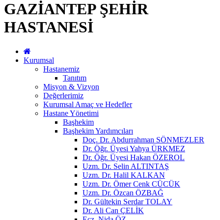
GAZİANTEP ŞEHİR
HASTANESİ
Kurumsal
Hastanemiz
Tanıtım
Misyon & Vizyon
Değerlerimiz
Kurumsal Amaç ve Hedefler
Hastane Yönetimi
Başhekim
Başhekim Yardımcıları
Doç. Dr. Abdurrahman SÖNMEZLER
Dr. Öğr. Üyesi Yahya ÜRKMEZ
Dr. Öğr. Üyesi Hakan ÖZEROL
Uzm. Dr. Selin ALTINTAŞ
Uzm. Dr. Halil KALKAN
Uzm. Dr. Ömer Cenk CÜCÜK
Uzm. Dr. Özcan ÖZBAĞ
Dr. Gültekin Serdar TOLAY
Dr. Ali Can ÇELİK
Ecz. Nida ÖZ