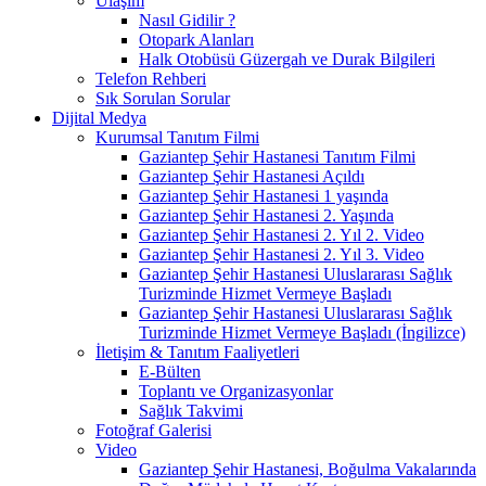
Ulaşım
Nasıl Gidilir ?
Otopark Alanları
Halk Otobüsü Güzergah ve Durak Bilgileri
Telefon Rehberi
Sık Sorulan Sorular
Dijital Medya
Kurumsal Tanıtım Filmi
Gaziantep Şehir Hastanesi Tanıtım Filmi
Gaziantep Şehir Hastanesi Açıldı
Gaziantep Şehir Hastanesi 1 yaşında
Gaziantep Şehir Hastanesi 2. Yaşında
Gaziantep Şehir Hastanesi 2. Yıl 2. Video
Gaziantep Şehir Hastanesi 2. Yıl 3. Video
Gaziantep Şehir Hastanesi Uluslararası Sağlık
Turizminde Hizmet Vermeye Başladı
Gaziantep Şehir Hastanesi Uluslararası Sağlık
Turizminde Hizmet Vermeye Başladı (İngilizce)
İletişim & Tanıtım Faaliyetleri
E-Bülten
Toplantı ve Organizasyonlar
Sağlık Takvimi
Fotoğraf Galerisi
Video
Gaziantep Şehir Hastanesi, Boğulma Vakalarında