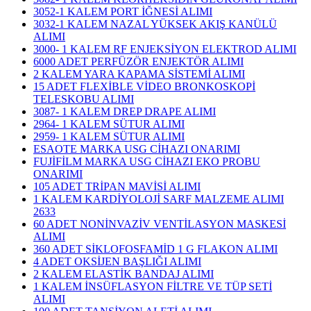
3052-1 KALEM PORT İĞNESİ ALIMI
3032-1 KALEM NAZAL YÜKSEK AKIŞ KANÜLÜ
ALIMI
3000- 1 KALEM RF ENJEKSİYON ELEKTROD ALIMI
6000 ADET PERFÜZÖR ENJEKTÖR ALIMI
2 KALEM YARA KAPAMA SİSTEMİ ALIMI
15 ADET FLEXİBLE VİDEO BRONKOSKOPİ
TELESKOBU ALIMI
3087- 1 KALEM DREP DRAPE ALIMI
2964- 1 KALEM SÜTUR ALIMI
2959- 1 KALEM SÜTUR ALIMI
ESAOTE MARKA USG CİHAZI ONARIMI
FUJİFİLM MARKA USG CİHAZI EKO PROBU
ONARIMI
105 ADET TRİPAN MAVİSİ ALIMI
1 KALEM KARDİYOLOJİ SARF MALZEME ALIMI
2633
60 ADET NONİNVAZİV VENTİLASYON MASKESİ
ALIMI
360 ADET SİKLOFOSFAMİD 1 G FLAKON ALIMI
4 ADET OKSİJEN BAŞLIĞI ALIMI
2 KALEM ELASTİK BANDAJ ALIMI
1 KALEM İNSÜFLASYON FİLTRE VE TÜP SETİ
ALIMI