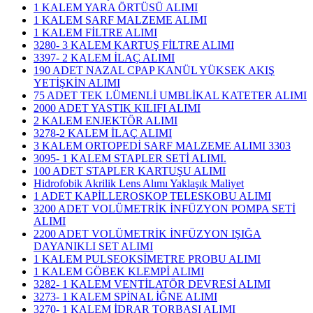
1 KALEM YARA ÖRTÜSÜ ALIMI
1 KALEM SARF MALZEME ALIMI
1 KALEM FİLTRE ALIMI
3280- 3 KALEM KARTUŞ FİLTRE ALIMI
3397- 2 KALEM İLAÇ ALIMI
190 ADET NAZAL CPAP KANÜL YÜKSEK AKIŞ
YETİŞKİN ALIMI
75 ADET TEK LÜMENLİ UMBLİKAL KATETER ALIMI
2000 ADET YASTIK KILIFI ALIMI
2 KALEM ENJEKTÖR ALIMI
3278-2 KALEM İLAÇ ALIMI
3 KALEM ORTOPEDİ SARF MALZEME ALIMI 3303
3095- 1 KALEM STAPLER SETİ ALIMI.
100 ADET STAPLER KARTUŞU ALIMI
Hidrofobik Akrilik Lens Alımı Yaklaşık Maliyet
1 ADET KAPİLLEROSKOP TELESKOBU ALIMI
3200 ADET VOLÜMETRİK İNFÜZYON POMPA SETİ
ALIMI
2200 ADET VOLÜMETRİK İNFÜZYON IŞIĞA
DAYANIKLI SET ALIMI
1 KALEM PULSEOKSİMETRE PROBU ALIMI
1 KALEM GÖBEK KLEMPİ ALIMI
3282- 1 KALEM VENTİLATÖR DEVRESİ ALIMI
3273- 1 KALEM SPİNAL İĞNE ALIMI
3270- 1 KALEM İDRAR TORBASI ALIMI