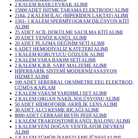
2 KALEM BASILI EVRAK ALIMI
15000 ADET İŞİTME TARAMA ELEKTRODU ALIMI
2184- 2 KALEM İLAÇ (BİPERİDEN LAKTAT) ALIMI
1561- 1 KALEM SPERMİYOGRAM DİLÜSYON KİTİ
ALIMI
25 ADET ACİL DÖKÜLME SAÇILMA KİTİ ALIMI
20 ADET VENÖZ KANÜL ALIMI
20 ADET PLAZMA DEĞİŞİM SETİ ALIMI
6 ADET HEMODİYALİZ KATETERİ ALIMI
1 KALEM KORUYUCU GÖZLÜK ALIMI
2 KALEM YARA BAKIM SETİ ALIMI
2 KALEM K.B.B. SARF MALZEME ALIMI
HİPERBARİK SİSTEMİ MODERNİZASASYON
HİZMET ALIMI
100 ADET SEREBRAL OKSİMETRE EEG ELEKTROD,
GÜMÜŞ KAPLAM
2 KALEM VAKUM YARDIMLI SET ALIMI
2 KALEM ORGAN NAKİL SOLÜSYONU ALIMI
50 ADET HİDROFOBİK AKRİLİK LENS ALIMI
30 ADET ALÇI KESME BIÇAĞI ALIMI
8000 ADET CERRAHİ BEYİN PEDİ ALIMI
1 KALEM TRAKEOSTOMİ KANÜL BALONU ALIMI
1 KALEM YENİ DOĞAN VENTİLATÖR DEVRESİ
ALIMI
1 KALEM TÜMÖR İŞARETLEME İĞNESİ ALIMI