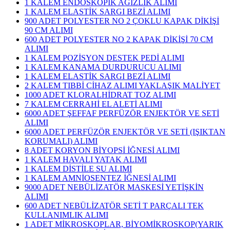
1 KALEM ENDOSKOPİK AĞIZLIK ALIMI
1 KALEM ELASTİK SARGI BEZİ ALIMI
900 ADET POLYESTER NO 2 ÇOKLU KAPAK DİKİŞİ
90 CM ALIMI
600 ADET POLYESTER NO 2 KAPAK DİKİŞİ 70 CM
ALIMI
1 KALEM POZİSYON DESTEK PEDİ ALIMI
1 KALEM KANAMA DURDURUCU ALIMI
1 KALEM ELASTİK SARGI BEZİ ALIMI
2 KALEM TIBBİ CİHAZ ALIMI YAKLAŞIK MALİYET
1000 ADET KLORALHİDRAT TOZ ALIMI
7 KALEM CERRAHİ EL ALETİ ALIMI
6000 ADET ŞEFFAF PERFÜZÖR ENJEKTÖR VE SETİ
ALIMI
6000 ADET PERFÜZÖR ENJEKTÖR VE SETİ (IŞIKTAN
KORUMALI) ALIMI
8 ADET KORYON BİYOPSİ İĞNESİ ALIMI
1 KALEM HAVALI YATAK ALIMI
1 KALEM DİSTİLE SU ALIMI
1 KALEM AMNİOSENTEZ İĞNESİ ALIMI
9000 ADET NEBÜLİZATÖR MASKESİ YETİŞKİN
ALIMI
600 ADET NEBÜLİZATÖR SETİ T PARÇALI TEK
KULLANIMLIK ALIMI
1 ADET MİKROSKOPLAR, BİYOMİKROSKOP(YARIK