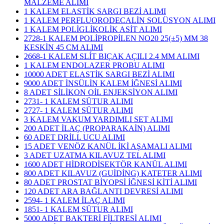
MALZEME ALIMI
1 KALEM ELASTİK SARGI BEZİ ALIMI
1 KALEM PERFLUORODECALİN SOLÜSYON ALIMI
1 KALEM POLİGLİKOLİK ASİT ALIMI
2728-1 KALEM POLİPROPİLEN NO20 25(±5) MM 38
KESKİN 45 CM ALIMI
2668-1 KALEM SLÍT BIÇAK AÇILI 2.4 MM ALIMI
1 KALEM ENDOLAZER PROBU ALIMI
10000 ADET ELASTİK SARGI BEZİ ALIMI
9000 ADET İNSÜLİN KALEM İĞNESİ ALIMI
8 ADET SİLİKON OİL ENJEKSİYON ALIMI
2731- 1 KALEM SÜTUR ALIMI
2727- 1 KALEM SÜTUR ALIMI
3 KALEM VAKUM YARDIMLI SET ALIMI
200 ADET İLAÇ (PROPARAKAİN) ALIMI
60 ADET DRİLL UCU ALIMI
15 ADET VENÖZ KANÜL İKİ AŞAMALI ALIMI
3 ADET UZATMA KILAVUZ TEL ALIMI
1600 ADET HİDRODİSEKTÖR KANÜL ALIMI
800 ADET KILAVUZ (GUİDİNG) KATETER ALIMI
80 ADET PROSTAT BİYOPSİ İĞNESİ KİTİ ALIMI
120 ADET ARA BAĞLANTI DEVRESİ ALIMI
2594- 1 KALEM İLAÇ ALIMI
1851- 1 KALEM SÜTUR ALIMI
5000 ADET BAKTERİ FİLTRESİ ALIMI