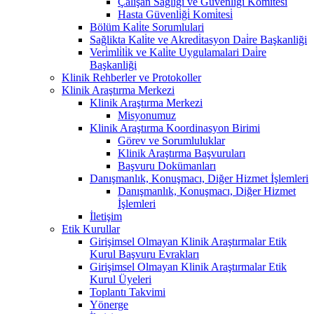
Çalişan Sağliği ve Güvenli̇ği̇ Komi̇tesi̇
Hasta Güvenli̇ği̇ Komi̇tesi̇
Bölüm Kali̇te Sorumlulari
Sağlikta Kali̇te ve Akredi̇tasyon Dai̇re Başkanliği
Veri̇mli̇li̇k ve Kali̇te Uygulamalari Dai̇re
Başkanliği
Klinik Rehberler ve Protokoller
Klinik Araştırma Merkezi
Klinik Araştırma Merkezi
Misyonumuz
Klinik Araştırma Koordinasyon Birimi
Görev ve Sorumluluklar
Klinik Araştırma Başvuruları
Başvuru Dokümanları
Danışmanlık, Konuşmacı, Diğer Hizmet İşlemleri
Danışmanlık, Konuşmacı, Diğer Hizmet
İşlemleri
İletişim
Etik Kurullar
Girişimsel Olmayan Klinik Araştırmalar Etik
Kurul Başvuru Evrakları
Girişimsel Olmayan Klinik Araştırmalar Etik
Kurul Üyeleri
Toplantı Takvimi
Yönerge