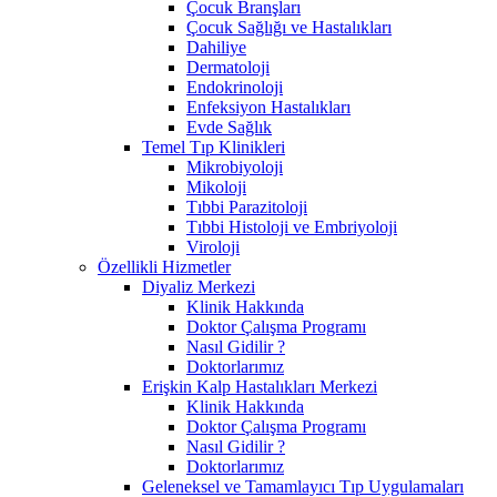
Çocuk Branşları
Çocuk Sağlığı ve Hastalıkları
Dahiliye
Dermatoloji
Endokrinoloji
Enfeksiyon Hastalıkları
Evde Sağlık
Temel Tıp Klinikleri
Mikrobiyoloji
Mikoloji
Tıbbi Parazitoloji
Tıbbi Histoloji ve Embriyoloji
Viroloji
Özellikli Hizmetler
Diyaliz Merkezi
Klinik Hakkında
Doktor Çalışma Programı
Nasıl Gidilir ?
Doktorlarımız
Erişkin Kalp Hastalıkları Merkezi
Klinik Hakkında
Doktor Çalışma Programı
Nasıl Gidilir ?
Doktorlarımız
Geleneksel ve Tamamlayıcı Tıp Uygulamaları