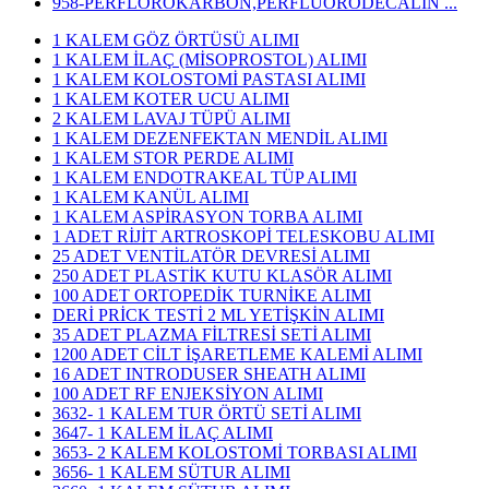
958-PERFLOROKARBON,PERFLUORODECALİN ...
1 KALEM GÖZ ÖRTÜSÜ ALIMI
1 KALEM İLAÇ (MİSOPROSTOL) ALIMI
1 KALEM KOLOSTOMİ PASTASI ALIMI
1 KALEM KOTER UCU ALIMI
2 KALEM LAVAJ TÜPÜ ALIMI
1 KALEM DEZENFEKTAN MENDİL ALIMI
1 KALEM STOR PERDE ALIMI
1 KALEM ENDOTRAKEAL TÜP ALIMI
1 KALEM KANÜL ALIMI
1 KALEM ASPİRASYON TORBA ALIMI
1 ADET RİJİT ARTROSKOPİ TELESKOBU ALIMI
25 ADET VENTİLATÖR DEVRESİ ALIMI
250 ADET PLASTİK KUTU KLASÖR ALIMI
100 ADET ORTOPEDİK TURNİKE ALIMI
DERİ PRİCK TESTİ 2 ML YETİŞKİN ALIMI
35 ADET PLAZMA FİLTRESİ SETİ ALIMI
1200 ADET CİLT İŞARETLEME KALEMİ ALIMI
16 ADET INTRODUSER SHEATH ALIMI
100 ADET RF ENJEKSİYON ALIMI
3632- 1 KALEM TUR ÖRTÜ SETİ ALIMI
3647- 1 KALEM İLAÇ ALIMI
3653- 2 KALEM KOLOSTOMİ TORBASI ALIMI
3656- 1 KALEM SÜTUR ALIMI