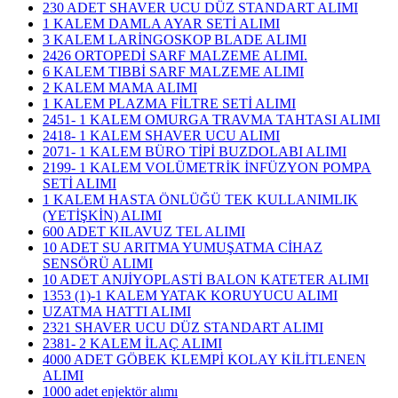
230 ADET SHAVER UCU DÜZ STANDART ALIMI
1 KALEM DAMLA AYAR SETİ ALIMI
3 KALEM LARİNGOSKOP BLADE ALIMI
2426 ORTOPEDİ SARF MALZEME ALIMI.
6 KALEM TIBBİ SARF MALZEME ALIMI
2 KALEM MAMA ALIMI
1 KALEM PLAZMA FİLTRE SETİ ALIMI
2451- 1 KALEM OMURGA TRAVMA TAHTASI ALIMI
2418- 1 KALEM SHAVER UCU ALIMI
2071- 1 KALEM BÜRO TİPİ BUZDOLABI ALIMI
2199- 1 KALEM VOLÜMETRİK İNFÜZYON POMPA
SETİ ALIMI
1 KALEM HASTA ÖNLÜĞÜ TEK KULLANIMLIK
(YETİŞKİN) ALIMI
600 ADET KILAVUZ TEL ALIMI
10 ADET SU ARITMA YUMUŞATMA CİHAZ
SENSÖRÜ ALIMI
10 ADET ANJİYOPLASTİ BALON KATETER ALIMI
1353 (1)-1 KALEM YATAK KORUYUCU ALIMI
UZATMA HATTI ALIMI
2321 SHAVER UCU DÜZ STANDART ALIMI
2381- 2 KALEM İLAÇ ALIMI
4000 ADET GÖBEK KLEMPİ KOLAY KİLİTLENEN
ALIMI
1000 adet enjektör alımı