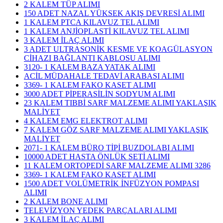
2 KALEM TÜP ALIMI
150 ADET NAZAL YÜKSEK AKIŞ DEVRESİ ALIMI
1 KALEM PTCA KILAVUZ TEL ALIMI
1 KALEM ANJİOPLASTİ KILAVUZ TEL ALIMI
3 KALEM İLAÇ ALIMI
3 ADET ULTRASONİK KESME VE KOAGÜLASYON
CİHAZI BAĞLANTI KABLOSU ALIMI
3120- 1 KALEM BAZA YATAK ALIMI
ACİL MÜDAHALE TEDAVİ ARABASI ALIMI
3369- 1 KALEM FAKO KASET ALIMI
3000 ADET PİPERASİLİN SODYUM ALIMI
23 KALEM TIBBİ SARF MALZEME ALIMI YAKLAŞIK
MALİYET
4 KALEM EMG ELEKTROT ALIMI
7 KALEM GÖZ SARF MALZEME ALIMI YAKLAŞIK
MALİYET
2071- 1 KALEM BÜRO TİPİ BUZDOLABI ALIMI
10000 ADET HASTA ÖNLÜK SETİ ALIMI
11 KALEM ORTOPEDİ SARF MALZEME ALIMI 3286
3369- 1 KALEM FAKO KASET ALIMI
1500 ADET VOLÜMETRİK İNFÜZYON POMPASI
ALIMI
2 KALEM BONE ALIMI
TELEVİZYON YEDEK PARÇALARI ALIMI
3 KALEM İLAÇ ALIMI