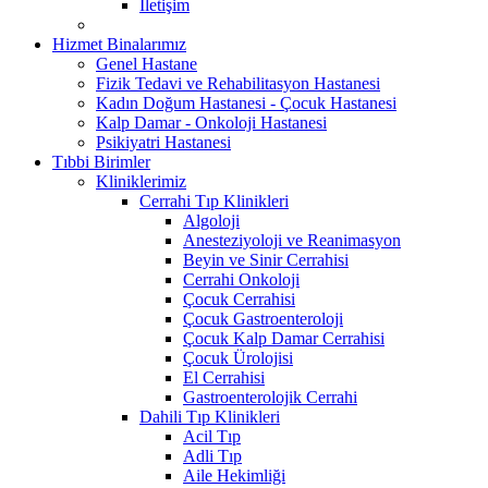
İletişim
Hizmet Binalarımız
Genel Hastane
Fizik Tedavi ve Rehabilitasyon Hastanesi
Kadın Doğum Hastanesi - Çocuk Hastanesi
Kalp Damar - Onkoloji Hastanesi
Psikiyatri Hastanesi
Tıbbi Birimler
Kliniklerimiz
Cerrahi Tıp Klinikleri
Algoloji
Anesteziyoloji ve Reanimasyon
Beyin ve Sinir Cerrahisi
Cerrahi Onkoloji
Çocuk Cerrahisi
Çocuk Gastroenteroloji
Çocuk Kalp Damar Cerrahisi
Çocuk Ürolojisi
El Cerrahisi
Gastroenterolojik Cerrahi
Dahili Tıp Klinikleri
Acil Tıp
Adli Tıp
Aile Hekimliği