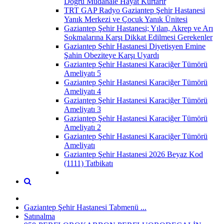
Doğru Müdahale Hayat Kurtarır
TRT GAP Radyo Gaziantep Şehir Hastanesi
Yanık Merkezi ve Çocuk Yanık Ünitesi
Gaziantep Şehir Hastanesi; Yılan, Akrep ve Arı
Sokmalarına Karşı Dikkat Edilmesi Gerekenler
Gaziantep Şehir Hastanesi Diyetisyen Emine
Şahin Obeziteye Karşı Uyardı
Gaziantep Şehir Hastanesi Karaciğer Tümörü
Ameliyatı 5
Gaziantep Şehir Hastanesi Karaciğer Tümörü
Ameliyatı 4
Gaziantep Şehir Hastanesi Karaciğer Tümörü
Ameliyatı 3
Gaziantep Şehir Hastanesi Karaciğer Tümörü
Ameliyatı 2
Gaziantep Şehir Hastanesi Karaciğer Tümörü
Ameliyatı
Gaziantep Şehir Hastanesi 2026 Beyaz Kod
(1111) Tatbikatı
Gaziantep Şehir Hastanesi Tabmenü ...
Satınalma