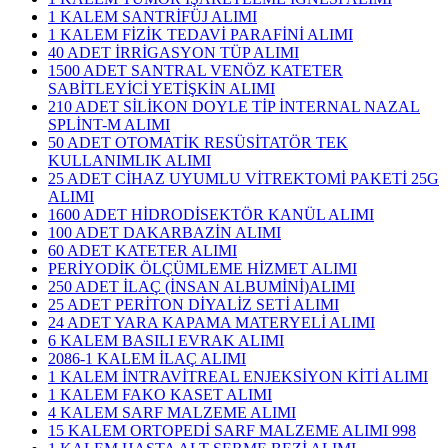
1 KALEM SANTRİFÜJ ALIMI
1 KALEM FİZİK TEDAVİ PARAFİNİ ALIMI
40 ADET İRRİGASYON TÜP ALIMI
1500 ADET SANTRAL VENÖZ KATETER
SABİTLEYİCİ YETİŞKİN ALIMI
210 ADET SİLİKON DOYLE TİP İNTERNAL NAZAL
SPLİNT-M ALIMI
50 ADET OTOMATİK RESÜSİTATÖR TEK
KULLANIMLIK ALIMI
25 ADET CİHAZ UYUMLU VİTREKTOMİ PAKETİ 25G
ALIMI
1600 ADET HİDRODİSEKTÖR KANÜL ALIMI
100 ADET DAKARBAZİN ALIMI
60 ADET KATETER ALIMI
PERİYODİK ÖLÇÜMLEME HİZMET ALIMI
250 ADET İLAÇ (İNSAN ALBUMİNİ)ALIMI
25 ADET PERİTON DİYALİZ SETİ ALIMI
24 ADET YARA KAPAMA MATERYELİ ALIMI
6 KALEM BASILI EVRAK ALIMI
2086-1 KALEM İLAÇ ALIMI
1 KALEM İNTRAVİTREAL ENJEKSİYON KİTİ ALIMI
1 KALEM FAKO KASET ALIMI
4 KALEM SARF MALZEME ALIMI
15 KALEM ORTOPEDİ SARF MALZEME ALIMI 998