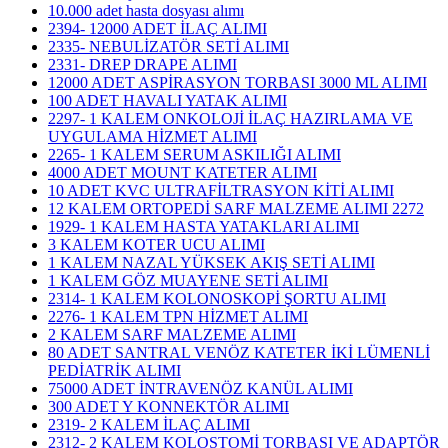
10.000 adet hasta dosyası alımı
2394- 12000 ADET İLAÇ ALIMI
2335- NEBULİZATÖR SETİ ALIMI
2331- DREP DRAPE ALIMI
12000 ADET ASPİRASYON TORBASI 3000 ML ALIMI
100 ADET HAVALI YATAK ALIMI
2297- 1 KALEM ONKOLOJİ İLAÇ HAZIRLAMA VE
UYGULAMA HİZMET ALIMI
2265- 1 KALEM SERUM ASKILIĞI ALIMI
4000 ADET MOUNT KATETER ALIMI
10 ADET KVC ULTRAFİLTRASYON KİTİ ALIMI
12 KALEM ORTOPEDİ SARF MALZEME ALIMI 2272
1929- 1 KALEM HASTA YATAKLARI ALIMI
3 KALEM KOTER UCU ALIMI
1 KALEM NAZAL YÜKSEK AKIŞ SETİ ALIMI
1 KALEM GÖZ MUAYENE SETİ ALIMI
2314- 1 KALEM KOLONOSKOPİ ŞORTU ALIMI
2276- 1 KALEM TPN HİZMET ALIMI
2 KALEM SARF MALZEME ALIMI
80 ADET SANTRAL VENÖZ KATETER İKİ LÜMENLİ
PEDİATRİK ALIMI
75000 ADET İNTRAVENÖZ KANÜL ALIMI
300 ADET Y KONNEKTÖR ALIMI
2319- 2 KALEM İLAÇ ALIMI
2312- 2 KALEM KOLOSTOMİ TORBASI VE ADAPTÖR