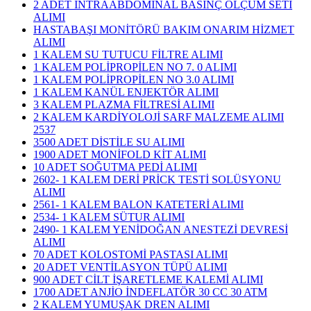
2 ADET İNTRAABDOMİNAL BASINÇ ÖLÇÜM SETİ
ALIMI
HASTABAŞI MONİTÖRÜ BAKIM ONARIM HİZMET
ALIMI
1 KALEM SU TUTUCU FİLTRE ALIMI
1 KALEM POLİPROPİLEN NO 7. 0 ALIMI
1 KALEM POLİPROPİLEN NO 3.0 ALIMI
1 KALEM KANÜL ENJEKTÖR ALIMI
3 KALEM PLAZMA FİLTRESİ ALIMI
​2 KALEM KARDİYOLOJİ SARF MALZEME ALIMI
2537
3500 ADET DİSTİLE SU ALIMI
1900 ADET MONİFOLD KİT ALIMI
10 ADET SOĞUTMA PEDİ ALIMI
2602- 1 KALEM DERİ PRİCK TESTİ SOLÜSYONU
ALIMI
2561- 1 KALEM BALON KATETERİ ALIMI
2534- 1 KALEM SÜTUR ALIMI
2490- 1 KALEM YENİDOĞAN ANESTEZİ DEVRESİ
ALIMI
70 ADET KOLOSTOMİ PASTASI ALIMI
20 ADET VENTİLASYON TÜPÜ ALIMI
900 ADET CİLT İŞARETLEME KALEMİ ALIMI
1700 ADET ANJİO İNDEFLATÖR 30 CC 30 ATM
2 KALEM YUMUŞAK DREN ALIMI