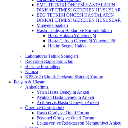
EMG TETKİKİ ÖNCESİ HASTALARIN
DİKKAT ETMESİ GEREKEN HUSUSLAR
EEG TETKİKİ ÖNCESİ HASTALARIN
DİKKAT ETMESİ GEREKEN HUSUSLAR
Muayene Saatleri
Hasta - Çalışan Hakları ve Sorumlulukları
Hasta Hakları Yönetmeliği
Hasta Çalışan Güvenliği Yönetmeliği
Hekim Seçme Hakkı
Laboratuvar Tetkik Sonuçları
Radyoloji Rapor Sonuçları
Hastane Formülleri
E-imza
KPS-V2 (Kimlik Paylaşım Sistemi) Yardım
İletişim & Ulaşım
Anketlerimiz
Yatan Hasta Deneyim Anketi
Ayaktan Hasta Deneyim Anketi
Acil Servis Hasta Deneyim Anketi
Öneri ve Görüşleriniz
Hasta Görüş ve Öneri Formu
Personel Görüş ve Öneri Formu
Laktasyon ve Relaktasyon Memnuniyet Anketi