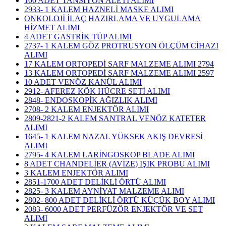
100 ADET TANSİYON ALETİ ALIMI
2933- 1 KALEM HAZNELİ MASKE ALIMI
ONKOLOJİ İLAÇ HAZIRLAMA VE UYGULAMA
HİZMET ALIMI
4 ADET GASTRİK TÜP ALIMI
2737- 1 KALEM GÖZ PROTRUSYON ÖLÇÜM CİHAZI
ALIMI
17 KALEM ORTOPEDİ SARF MALZEME ALIMI 2794
13 KALEM ORTOPEDİ SARF MALZEME ALIMI 2597
10 ADET VENÖZ KANÜL ALIMI
2912- AFEREZ KÖK HÜCRE SETİ ALIMI
2848- ENDOSKOPİK AĞIZLIK ALIMI
2708- 2 KALEM ENJEKTÖR ALIMI
2809-2821-2 KALEM SANTRAL VENÖZ KATETER
ALIMI
1645- 1 KALEM NAZAL YÜKSEK AKIŞ DEVRESİ
ALIMI
2795- 4 KALEM LARİNGOSKOP BLADE ALIMI
8 ADET CHANDELİER (AVİZE) IŞIK PROBU ALIMI
3 KALEM ENJEKTÖR ALIMI
2851-1700 ADET DELİKLİ ÖRTÜ ALIMI
2825- 3 KALEM AYNİYAT MALZEME ALIMI
2802- 800 ADET DELİKLİ ÖRTÜ KÜÇÜK BOY ALIMI
2083- 6000 ADET PERFÜZÖR ENJEKTÖR VE SET
ALIMI