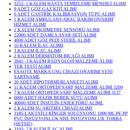
3252- 1 KALEM HASTA TEMİZLEME MENDİLİ ALIMI
9 ADET GÖZ GAZ KİTİ ALIMI
6 ADET GASTRİK KALİBRASYON TÜPÜ ALIMI
1 KALEM AMBULANS ARAÇ BAKIM ONARIM
HİZMET ALIMI
1 KALEM OKSİMETRE SENSÖRÜ ALIMI
22000 ADET DAMLA AYAR SETİ ALIMI
4000 ADET GÖZ PEDİ STERİL ALIMI
10 KALEM İLAÇ ALIMI
3 KALEM İLAÇ ALIMI
2 KALEM DERMATOM BIÇAĞI ALIMI
2841- 3 KALEM RADYOLOJİ MALZEME ALIMI
TER TESTİ ALIMI
ESAOTE MARKA USG CİHAZI ONARIMI YENİ
ŞARTNAME
20 ADET HİPOTERMİ BLANKETİ ALIMI
11 KALEM ORTOPEDİ SARF MALZEME ALIMI 3209
7 KALEM ORTOPEDİ SARF MALZEME ALIMI 3137
6000 ADET HAZIR BEBEK SÜTÜ ALIMI
40000 ADET İNSÜLİN ENJEKTÖRÜ ALIMI.
2 KALEM SU ARITMA CİHAZI ALIMI
3185-LAKTATLI RİNGER SOLÜSYONU 1000 ML PE PP
PVC İNFÜZYONLUK ŞİŞE İNFÜZYONLUK TORBA
(SETSİZ)
3193- 2 KALEM İLAÇ ALIMI