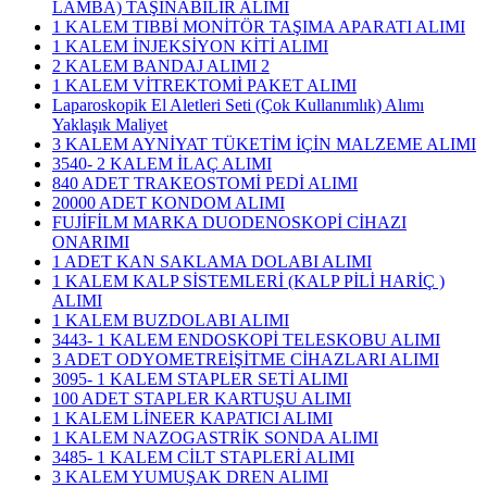
LAMBA) TAŞINABİLİR ALIMI
1 KALEM TIBBİ MONİTÖR TAŞIMA APARATI ALIMI
1 KALEM İNJEKSİYON KİTİ ALIMI
2 KALEM BANDAJ ALIMI 2
1 KALEM VİTREKTOMİ PAKET ALIMI
Laparoskopik El Aletleri Seti (Çok Kullanımlık) Alımı
Yaklaşık Maliyet
3 KALEM AYNİYAT TÜKETİM İÇİN MALZEME ALIMI
3540- 2 KALEM İLAÇ ALIMI
840 ADET TRAKEOSTOMİ PEDİ ALIMI
20000 ADET KONDOM ALIMI
FUJİFİLM MARKA DUODENOSKOPİ CİHAZI
ONARIMI
1 ADET KAN SAKLAMA DOLABI ALIMI
1 KALEM KALP SİSTEMLERİ (KALP PİLİ HARİÇ )
ALIMI
1 KALEM BUZDOLABI ALIMI
3443- 1 KALEM ENDOSKOPİ TELESKOBU ALIMI
3 ADET ODYOMETREİŞİTME CİHAZLARI ALIMI
3095- 1 KALEM STAPLER SETİ ALIMI
100 ADET STAPLER KARTUŞU ALIMI
1 KALEM LİNEER KAPATICI ALIMI
1 KALEM NAZOGASTRİK SONDA ALIMI
3485- 1 KALEM CİLT STAPLERİ ALIMI
3 KALEM YUMUŞAK DREN ALIMI