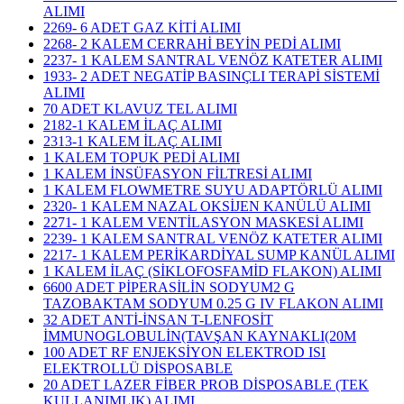
ALIMI
2269- 6 ADET GAZ KİTİ ALIMI
2268- 2 KALEM CERRAHİ BEYİN PEDİ ALIMI
2237- 1 KALEM SANTRAL VENÖZ KATETER ALIMI
1933- 2 ADET NEGATİP BASINÇLI TERAPİ SİSTEMİ
ALIMI
70 ADET KLAVUZ TEL ALIMI
2182-1 KALEM İLAÇ ALIMI
2313-1 KALEM İLAÇ ALIMI
1 KALEM TOPUK PEDİ ALIMI
1 KALEM İNSÜFASYON FİLTRESİ ALIMI
1 KALEM FLOWMETRE SUYU ADAPTÖRLÜ ALIMI
2320- 1 KALEM NAZAL OKSİJEN KANÜLÜ ALIMI
2271- 1 KALEM VENTİLASYON MASKESİ ALIMI
2239- 1 KALEM SANTRAL VENÖZ KATETER ALIMI
2217- 1 KALEM PERİKARDİYAL SUMP KANÜL ALIMI
1 KALEM İLAÇ (SİKLOFOSFAMİD FLAKON) ALIMI
6600 ADET PİPERASİLİN SODYUM2 G
TAZOBAKTAM SODYUM 0.25 G IV FLAKON ALIMI
32 ADET ANTİ-İNSAN T-LENFOSİT
İMMUNOGLOBULİN(TAVŞAN KAYNAKLI(20M
100 ADET RF ENJEKSİYON ELEKTROD ISI
ELEKTROLLÜ DİSPOSABLE
20 ADET LAZER FİBER PROB DİSPOSABLE (TEK
KULLANIMLIK) ALIMI