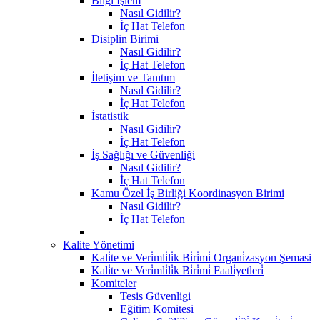
Bilgi İşlem
Nasıl Gidilir?
İç Hat Telefon
Disiplin Birimi
Nasıl Gidilir?
İç Hat Telefon
İletişim ve Tanıtım
Nasıl Gidilir?
İç Hat Telefon
İstatistik
Nasıl Gidilir?
İç Hat Telefon
İş Sağlığı ve Güvenliği
Nasıl Gidilir?
İç Hat Telefon
Kamu Özel İş Birliği Koordinasyon Birimi
Nasıl Gidilir?
İç Hat Telefon
Kalite Yönetimi
Kali̇te ve Veri̇mli̇li̇k Bi̇ri̇mi̇ Organi̇zasyon Şemasi
Kali̇te ve Veri̇mli̇li̇k Bi̇ri̇mi̇ Faali̇yetleri̇
Komiteler
Tesis Güvenligi
Eğitim Komitesi