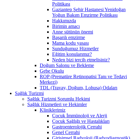
Politikası
Gaziantep Şehir Hastanesi Yenidoğan
Yoğun Bakım Emzirme Politikası
Hakkımızda
Birimin amacı
Anne sütünün önemi
Başarılı emzirme
Mama kodu yasası
Sunduğumuz Hizmetler
Eğitim konularımız?
Neden bizi tercih etmelisiniz?
Doğum Salonu ve Bekleme
Gebe Okulu
ROP (Prematüre Retinopatisi Tanı ve Tedavi
Merkezi)
TDL (Travay, Doğum, Lohusa) Odaları
Sağlık Turizmi
Sağlık Turizmi Sorumlu Hekimi
Sağlık Hizmetleri ve Hekimler
Kliniklerimiz
Çocuk İmmünoloji ve Alerji
Çocuk Sağlığı ve Hastalıkları
Gastroenterolojik Cerrahi
Genel Cerrahi
Girişimsel Radyoloji (Radyodiagnostik)