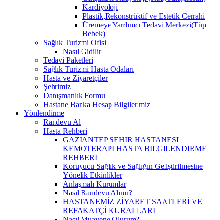
Kardiyoloji
Plastik,Rekonstrüktif ve Estetik Cerrahi
Üremeye Yardımcı Tedavi Merkezi(Tüp
Bebek)
Sağlık Turizmi Ofisi
Nasıl Gidilir
Tedavi Paketleri
Sağlık Turizmi Hasta Odaları
Hasta ve Ziyaretçiler
Şehrimiz
Danışmanlık Formu
Hastane Banka Hesap Bilgilerimiz
Yönlendirme
Randevu Al
Hasta Rehberi
GAZIANTEP SEHIR HASTANESI
KEMOTERAPI HASTA BILGILENDIRME
REHBERI
Koruyucu Sağlık ve Sağlığın Geliştirilmesine
Yönelik Etkinlikler
Anlaşmalı Kurumlar
Nasıl Randevu Alınır?
HASTANEMİZ ZİYARET SAATLERİ VE
REFAKATÇİ KURALLARI
Nasıl Muayene Olurum?