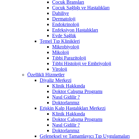
Çocuk Branşları
Çocuk Sağlığı ve Hastalıkları
Dahiliye
Dermatoloji
Endokrinoloji
Enfeksiyon Hastalıkları
Evde Sağlık
Temel Tıp Klinikleri
Mikrobiyoloji
Mikoloji
Tıbbi Parazitoloji
Tıbbi Histoloji ve Embriyoloji
Viroloji
Özellikli Hizmetler
Diyaliz Merkezi
Klinik Hakkında
Doktor Çalışma Programı
Nasıl Gidilir ?
Doktorlarımız
Erişkin Kalp Hastalıkları Merkezi
Klinik Hakkında
Doktor Çalışma Programı
Nasıl Gidilir ?
Doktorlarımız
Geleneksel ve Tamamlayıcı Tıp Uygulamaları