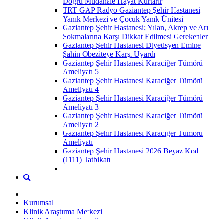
Doğru Müdahale Hayat Kurtarır
TRT GAP Radyo Gaziantep Şehir Hastanesi
Yanık Merkezi ve Çocuk Yanık Ünitesi
Gaziantep Şehir Hastanesi; Yılan, Akrep ve Arı
Sokmalarına Karşı Dikkat Edilmesi Gerekenler
Gaziantep Şehir Hastanesi Diyetisyen Emine
Şahin Obeziteye Karşı Uyardı
Gaziantep Şehir Hastanesi Karaciğer Tümörü
Ameliyatı 5
Gaziantep Şehir Hastanesi Karaciğer Tümörü
Ameliyatı 4
Gaziantep Şehir Hastanesi Karaciğer Tümörü
Ameliyatı 3
Gaziantep Şehir Hastanesi Karaciğer Tümörü
Ameliyatı 2
Gaziantep Şehir Hastanesi Karaciğer Tümörü
Ameliyatı
Gaziantep Şehir Hastanesi 2026 Beyaz Kod
(1111) Tatbikatı
Kurumsal
Klinik Araştırma Merkezi