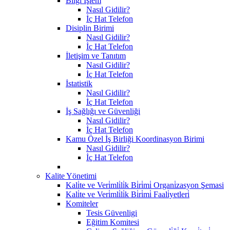
Bilgi İşlem
Nasıl Gidilir?
İç Hat Telefon
Disiplin Birimi
Nasıl Gidilir?
İç Hat Telefon
İletişim ve Tanıtım
Nasıl Gidilir?
İç Hat Telefon
İstatistik
Nasıl Gidilir?
İç Hat Telefon
İş Sağlığı ve Güvenliği
Nasıl Gidilir?
İç Hat Telefon
Kamu Özel İş Birliği Koordinasyon Birimi
Nasıl Gidilir?
İç Hat Telefon
Kalite Yönetimi
Kali̇te ve Veri̇mli̇li̇k Bi̇ri̇mi̇ Organi̇zasyon Şemasi
Kali̇te ve Veri̇mli̇li̇k Bi̇ri̇mi̇ Faali̇yetleri̇
Komiteler
Tesis Güvenligi
Eğitim Komitesi