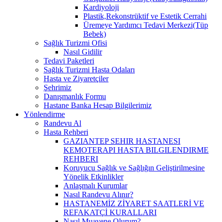
Kardiyoloji
Plastik,Rekonstrüktif ve Estetik Cerrahi
Üremeye Yardımcı Tedavi Merkezi(Tüp
Bebek)
Sağlık Turizmi Ofisi
Nasıl Gidilir
Tedavi Paketleri
Sağlık Turizmi Hasta Odaları
Hasta ve Ziyaretçiler
Şehrimiz
Danışmanlık Formu
Hastane Banka Hesap Bilgilerimiz
Yönlendirme
Randevu Al
Hasta Rehberi
GAZIANTEP SEHIR HASTANESI
KEMOTERAPI HASTA BILGILENDIRME
REHBERI
Koruyucu Sağlık ve Sağlığın Geliştirilmesine
Yönelik Etkinlikler
Anlaşmalı Kurumlar
Nasıl Randevu Alınır?
HASTANEMİZ ZİYARET SAATLERİ VE
REFAKATÇİ KURALLARI
Nasıl Muayene Olurum?