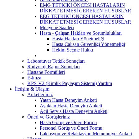
EMG TETKİKİ ÖNCESİ HASTALARIN
DİKKAT ETMESİ GEREKEN HUSUSLAR
EEG TETKİKİ ÖNCESİ HASTALARIN
DİKKAT ETMESİ GEREKEN HUSUSLAR
Muayene Saatleri
Hasta - Çalışan Hakları ve Sorumlulukları
Hasta Hakları Yönetmeliği
Hasta Çalışan Güvenliği Yönetmeliği
Hekim Seçme Hakkı
Laboratuvar Tetkik Sonuçları
Radyoloji Rapor Sonuçları
Hastane Formülleri
E-imza
KPS-V2 (Kimlik Paylaşım Sistemi) Yardım
İletişim & Ulaşım
Anketlerimiz
Yatan Hasta Deneyim Anketi
Ayaktan Hasta Deneyim Anketi
Acil Servis Hasta Deneyim Anketi
Öneri ve Görüşleriniz
Hasta Görüş ve Öneri Formu
Personel Görüş ve Öneri Formu
Laktasyon ve Relaktasyon Memnuniyet Anketi