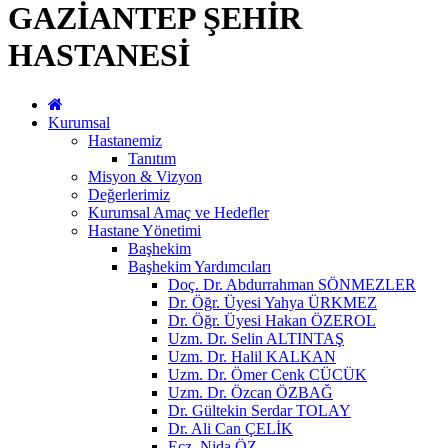
GAZİANTEP ŞEHİR
HASTANESİ
Kurumsal
Hastanemiz
Tanıtım
Misyon & Vizyon
Değerlerimiz
Kurumsal Amaç ve Hedefler
Hastane Yönetimi
Başhekim
Başhekim Yardımcıları
Doç. Dr. Abdurrahman SÖNMEZLER
Dr. Öğr. Üyesi Yahya ÜRKMEZ
Dr. Öğr. Üyesi Hakan ÖZEROL
Uzm. Dr. Selin ALTINTAŞ
Uzm. Dr. Halil KALKAN
Uzm. Dr. Ömer Cenk CÜCÜK
Uzm. Dr. Özcan ÖZBAĞ
Dr. Gültekin Serdar TOLAY
Dr. Ali Can ÇELİK
Ecz. Nida ÖZ