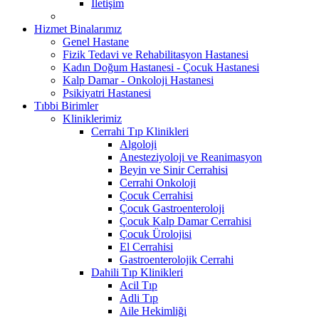
İletişim
Hizmet Binalarımız
Genel Hastane
Fizik Tedavi ve Rehabilitasyon Hastanesi
Kadın Doğum Hastanesi - Çocuk Hastanesi
Kalp Damar - Onkoloji Hastanesi
Psikiyatri Hastanesi
Tıbbi Birimler
Kliniklerimiz
Cerrahi Tıp Klinikleri
Algoloji
Anesteziyoloji ve Reanimasyon
Beyin ve Sinir Cerrahisi
Cerrahi Onkoloji
Çocuk Cerrahisi
Çocuk Gastroenteroloji
Çocuk Kalp Damar Cerrahisi
Çocuk Ürolojisi
El Cerrahisi
Gastroenterolojik Cerrahi
Dahili Tıp Klinikleri
Acil Tıp
Adli Tıp
Aile Hekimliği