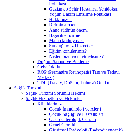
Politikası
Gaziantep Şehir Hastanesi Yenidoğan
Yoğun Bakım Emzirme Politikası
Hakkımızda
Birimin amacı
Anne sütünün önemi
Başarılı emzirme
Mama kodu yasası
Sunduğumuz Hizmetler
Eğitim konularımız?
Neden bizi tercih etmelisiniz?
Doğum Salonu ve Bekleme
Gebe Okulu
ROP (Prematüre Retinopatisi Tanı ve Tedavi
Merkezi)
TDL (Travay, Doğum, Lohusa) Odaları
Sağlık Turizmi
Sağlık Turizmi Sorumlu Hekimi
Sağlık Hizmetleri ve Hekimler
Kliniklerimiz
Çocuk İmmünoloji ve Alerji
Çocuk Sağlığı ve Hastalıkları
Gastroenterolojik Cerrahi
Genel Cerrahi
Girişimsel Radyoloji (Radyodiagnostik)