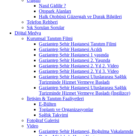
Ulaşım
Nasıl Gidilir ?
Otopark Alanları
Halk Otobüsü Güzergah ve Durak Bilgileri
Telefon Rehberi
Sık Sorulan Sorular
Dijital Medya
Kurumsal Tanıtım Filmi
Gaziantep Şehir Hastanesi Tanıtım Filmi
Gaziantep Şehir Hastanesi Açıldı
Gaziantep Şehir Hastanesi 1 yaşında
Gaziantep Şehir Hastanesi 2. Yaşında
Gaziantep Şehir Hastanesi 2. Yıl 2. Video
Gaziantep Şehir Hastanesi 2. Yıl 3. Video
Gaziantep Şehir Hastanesi Uluslararası Sağlık
Turizminde Hizmet Vermeye Başladı
Gaziantep Şehir Hastanesi Uluslararası Sağlık
Turizminde Hizmet Vermeye Başladı (İngilizce)
İletişim & Tanıtım Faaliyetleri
E-Bülten
Toplantı ve Organizasyonlar
Sağlık Takvimi
Fotoğraf Galerisi
Video
Gaziantep Şehir Hastanesi, Boğulma Vakalarında