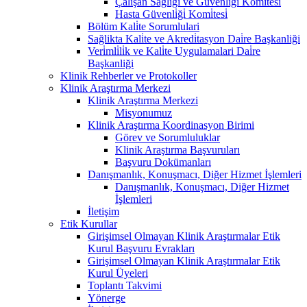
Çalişan Sağliği ve Güvenli̇ği̇ Komi̇tesi̇
Hasta Güvenli̇ği̇ Komi̇tesi̇
Bölüm Kali̇te Sorumlulari
Sağlikta Kali̇te ve Akredi̇tasyon Dai̇re Başkanliği
Veri̇mli̇li̇k ve Kali̇te Uygulamalari Dai̇re
Başkanliği
Klinik Rehberler ve Protokoller
Klinik Araştırma Merkezi
Klinik Araştırma Merkezi
Misyonumuz
Klinik Araştırma Koordinasyon Birimi
Görev ve Sorumluluklar
Klinik Araştırma Başvuruları
Başvuru Dokümanları
Danışmanlık, Konuşmacı, Diğer Hizmet İşlemleri
Danışmanlık, Konuşmacı, Diğer Hizmet
İşlemleri
İletişim
Etik Kurullar
Girişimsel Olmayan Klinik Araştırmalar Etik
Kurul Başvuru Evrakları
Girişimsel Olmayan Klinik Araştırmalar Etik
Kurul Üyeleri
Toplantı Takvimi
Yönerge