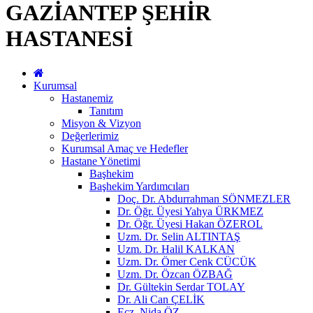
GAZİANTEP ŞEHİR
HASTANESİ
Kurumsal
Hastanemiz
Tanıtım
Misyon & Vizyon
Değerlerimiz
Kurumsal Amaç ve Hedefler
Hastane Yönetimi
Başhekim
Başhekim Yardımcıları
Doç. Dr. Abdurrahman SÖNMEZLER
Dr. Öğr. Üyesi Yahya ÜRKMEZ
Dr. Öğr. Üyesi Hakan ÖZEROL
Uzm. Dr. Selin ALTINTAŞ
Uzm. Dr. Halil KALKAN
Uzm. Dr. Ömer Cenk CÜCÜK
Uzm. Dr. Özcan ÖZBAĞ
Dr. Gültekin Serdar TOLAY
Dr. Ali Can ÇELİK
Ecz. Nida ÖZ