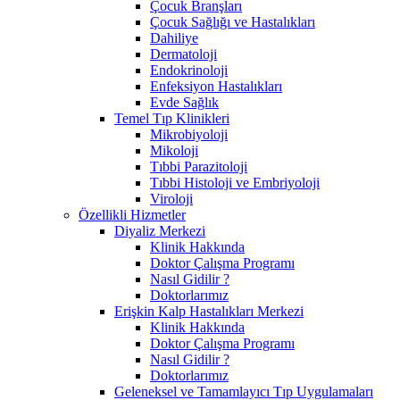
Çocuk Branşları
Çocuk Sağlığı ve Hastalıkları
Dahiliye
Dermatoloji
Endokrinoloji
Enfeksiyon Hastalıkları
Evde Sağlık
Temel Tıp Klinikleri
Mikrobiyoloji
Mikoloji
Tıbbi Parazitoloji
Tıbbi Histoloji ve Embriyoloji
Viroloji
Özellikli Hizmetler
Diyaliz Merkezi
Klinik Hakkında
Doktor Çalışma Programı
Nasıl Gidilir ?
Doktorlarımız
Erişkin Kalp Hastalıkları Merkezi
Klinik Hakkında
Doktor Çalışma Programı
Nasıl Gidilir ?
Doktorlarımız
Geleneksel ve Tamamlayıcı Tıp Uygulamaları