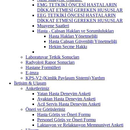
EMG TETKİKİ ÖNCESİ HASTALARIN
DİKKAT ETMESİ GEREKEN HUSUSLAR
EEG TETKİKİ ÖNCESİ HASTALARIN
DİKKAT ETMESİ GEREKEN HUSUSLAR
Muayene Saatleri
Hasta - Çalışan Hakları ve Sorumlulukları
Hasta Hakları Yönetmeliği
Hasta Çalışan Güvenliği Yönetmeliği
Hekim Seçme Hakkı
Laboratuvar Tetkik Sonuçları
Radyoloji Rapor Sonuçları
Hastane Formülleri
E-imza
KPS-V2 (Kimlik Paylaşım Sistemi) Yardım
İletişim & Ulaşım
Anketlerimiz
Yatan Hasta Deneyim Anketi
Ayaktan Hasta Deneyim Anketi
Acil Servis Hasta Deneyim Anketi
Öneri ve Görüşleriniz
Hasta Görüş ve Öneri Formu
Personel Görüş ve Öneri Formu
Laktasyon ve Relaktasyon Memnuniyet Anketi