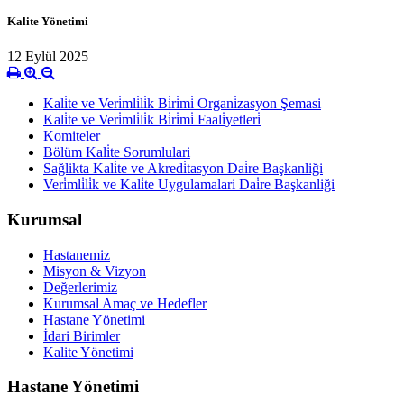
Kalite Yönetimi
12 Eylül 2025
Kali̇te ve Veri̇mli̇li̇k Bi̇ri̇mi̇ Organi̇zasyon Şemasi
Kali̇te ve Veri̇mli̇li̇k Bi̇ri̇mi̇ Faali̇yetleri̇
Komiteler
Bölüm Kali̇te Sorumlulari
Sağlikta Kali̇te ve Akredi̇tasyon Dai̇re Başkanliği
Veri̇mli̇li̇k ve Kali̇te Uygulamalari Dai̇re Başkanliği
Kurumsal
Hastanemiz
Misyon & Vizyon
Değerlerimiz
Kurumsal Amaç ve Hedefler
Hastane Yönetimi
İdari Birimler
Kalite Yönetimi
Hastane Yönetimi