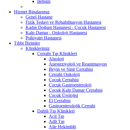
İletişim
Hizmet Binalarımız
Genel Hastane
Fizik Tedavi ve Rehabilitasyon Hastanesi
Kadın Doğum Hastanesi - Çocuk Hastanesi
Kalp Damar - Onkoloji Hastanesi
Psikiyatri Hastanesi
Tıbbi Birimler
Kliniklerimiz
Cerrahi Tıp Klinikleri
Algoloji
Anesteziyoloji ve Reanimasyon
Beyin ve Sinir Cerrahisi
Cerrahi Onkoloji
Çocuk Cerrahisi
Çocuk Gastroenteroloji
Çocuk Kalp Damar Cerrahisi
Çocuk Ürolojisi
El Cerrahisi
Gastroenterolojik Cerrahi
Dahili Tıp Klinikleri
Acil Tıp
Adli Tıp
Aile Hekimliği