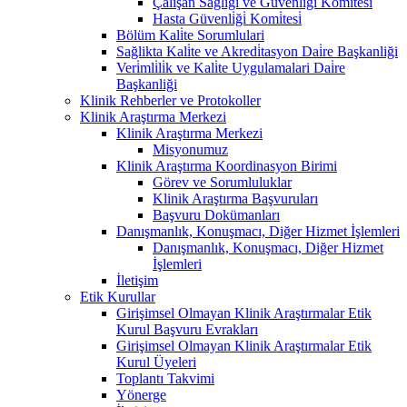
Çalişan Sağliği ve Güvenli̇ği̇ Komi̇tesi̇
Hasta Güvenli̇ği̇ Komi̇tesi̇
Bölüm Kali̇te Sorumlulari
Sağlikta Kali̇te ve Akredi̇tasyon Dai̇re Başkanliği
Veri̇mli̇li̇k ve Kali̇te Uygulamalari Dai̇re
Başkanliği
Klinik Rehberler ve Protokoller
Klinik Araştırma Merkezi
Klinik Araştırma Merkezi
Misyonumuz
Klinik Araştırma Koordinasyon Birimi
Görev ve Sorumluluklar
Klinik Araştırma Başvuruları
Başvuru Dokümanları
Danışmanlık, Konuşmacı, Diğer Hizmet İşlemleri
Danışmanlık, Konuşmacı, Diğer Hizmet
İşlemleri
İletişim
Etik Kurullar
Girişimsel Olmayan Klinik Araştırmalar Etik
Kurul Başvuru Evrakları
Girişimsel Olmayan Klinik Araştırmalar Etik
Kurul Üyeleri
Toplantı Takvimi
Yönerge