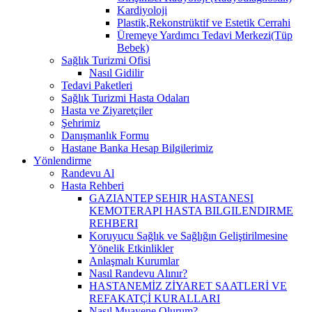
Kardiyoloji
Plastik,Rekonstrüktif ve Estetik Cerrahi
Üremeye Yardımcı Tedavi Merkezi(Tüp
Bebek)
Sağlık Turizmi Ofisi
Nasıl Gidilir
Tedavi Paketleri
Sağlık Turizmi Hasta Odaları
Hasta ve Ziyaretçiler
Şehrimiz
Danışmanlık Formu
Hastane Banka Hesap Bilgilerimiz
Yönlendirme
Randevu Al
Hasta Rehberi
GAZIANTEP SEHIR HASTANESI
KEMOTERAPI HASTA BILGILENDIRME
REHBERI
Koruyucu Sağlık ve Sağlığın Geliştirilmesine
Yönelik Etkinlikler
Anlaşmalı Kurumlar
Nasıl Randevu Alınır?
HASTANEMİZ ZİYARET SAATLERİ VE
REFAKATÇİ KURALLARI
Nasıl Muayene Olurum?