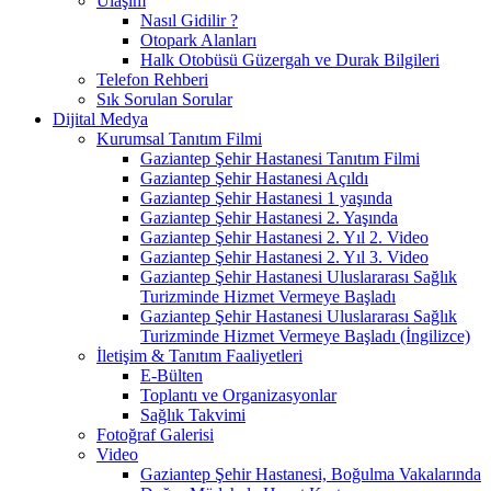
Ulaşım
Nasıl Gidilir ?
Otopark Alanları
Halk Otobüsü Güzergah ve Durak Bilgileri
Telefon Rehberi
Sık Sorulan Sorular
Dijital Medya
Kurumsal Tanıtım Filmi
Gaziantep Şehir Hastanesi Tanıtım Filmi
Gaziantep Şehir Hastanesi Açıldı
Gaziantep Şehir Hastanesi 1 yaşında
Gaziantep Şehir Hastanesi 2. Yaşında
Gaziantep Şehir Hastanesi 2. Yıl 2. Video
Gaziantep Şehir Hastanesi 2. Yıl 3. Video
Gaziantep Şehir Hastanesi Uluslararası Sağlık
Turizminde Hizmet Vermeye Başladı
Gaziantep Şehir Hastanesi Uluslararası Sağlık
Turizminde Hizmet Vermeye Başladı (İngilizce)
İletişim & Tanıtım Faaliyetleri
E-Bülten
Toplantı ve Organizasyonlar
Sağlık Takvimi
Fotoğraf Galerisi
Video
Gaziantep Şehir Hastanesi, Boğulma Vakalarında