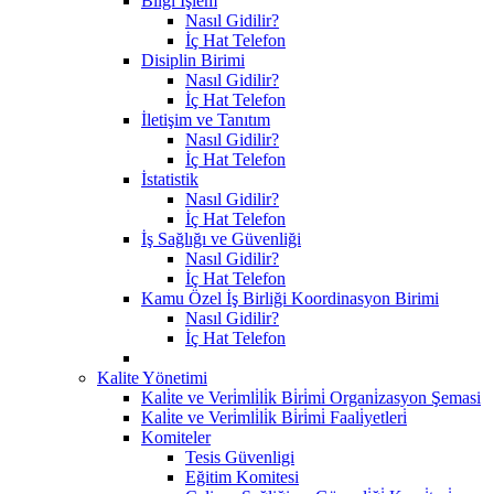
Bilgi İşlem
Nasıl Gidilir?
İç Hat Telefon
Disiplin Birimi
Nasıl Gidilir?
İç Hat Telefon
İletişim ve Tanıtım
Nasıl Gidilir?
İç Hat Telefon
İstatistik
Nasıl Gidilir?
İç Hat Telefon
İş Sağlığı ve Güvenliği
Nasıl Gidilir?
İç Hat Telefon
Kamu Özel İş Birliği Koordinasyon Birimi
Nasıl Gidilir?
İç Hat Telefon
Kalite Yönetimi
Kali̇te ve Veri̇mli̇li̇k Bi̇ri̇mi̇ Organi̇zasyon Şemasi
Kali̇te ve Veri̇mli̇li̇k Bi̇ri̇mi̇ Faali̇yetleri̇
Komiteler
Tesis Güvenligi
Eğitim Komitesi