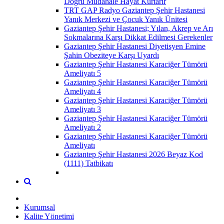
Doğru Müdahale Hayat Kurtarır
TRT GAP Radyo Gaziantep Şehir Hastanesi
Yanık Merkezi ve Çocuk Yanık Ünitesi
Gaziantep Şehir Hastanesi; Yılan, Akrep ve Arı
Sokmalarına Karşı Dikkat Edilmesi Gerekenler
Gaziantep Şehir Hastanesi Diyetisyen Emine
Şahin Obeziteye Karşı Uyardı
Gaziantep Şehir Hastanesi Karaciğer Tümörü
Ameliyatı 5
Gaziantep Şehir Hastanesi Karaciğer Tümörü
Ameliyatı 4
Gaziantep Şehir Hastanesi Karaciğer Tümörü
Ameliyatı 3
Gaziantep Şehir Hastanesi Karaciğer Tümörü
Ameliyatı 2
Gaziantep Şehir Hastanesi Karaciğer Tümörü
Ameliyatı
Gaziantep Şehir Hastanesi 2026 Beyaz Kod
(1111) Tatbikatı
Kurumsal
Kalite Yönetimi