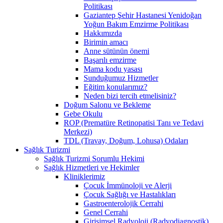
Politikası
Gaziantep Şehir Hastanesi Yenidoğan
Yoğun Bakım Emzirme Politikası
Hakkımızda
Birimin amacı
Anne sütünün önemi
Başarılı emzirme
Mama kodu yasası
Sunduğumuz Hizmetler
Eğitim konularımız?
Neden bizi tercih etmelisiniz?
Doğum Salonu ve Bekleme
Gebe Okulu
ROP (Prematüre Retinopatisi Tanı ve Tedavi
Merkezi)
TDL (Travay, Doğum, Lohusa) Odaları
Sağlık Turizmi
Sağlık Turizmi Sorumlu Hekimi
Sağlık Hizmetleri ve Hekimler
Kliniklerimiz
Çocuk İmmünoloji ve Alerji
Çocuk Sağlığı ve Hastalıkları
Gastroenterolojik Cerrahi
Genel Cerrahi
Girişimsel Radyoloji (Radyodiagnostik)