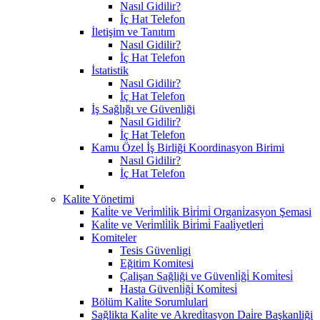
Nasıl Gidilir?
İç Hat Telefon
İletişim ve Tanıtım
Nasıl Gidilir?
İç Hat Telefon
İstatistik
Nasıl Gidilir?
İç Hat Telefon
İş Sağlığı ve Güvenliği
Nasıl Gidilir?
İç Hat Telefon
Kamu Özel İş Birliği Koordinasyon Birimi
Nasıl Gidilir?
İç Hat Telefon
Kalite Yönetimi
Kali̇te ve Veri̇mli̇li̇k Bi̇ri̇mi̇ Organi̇zasyon Şemasi
Kali̇te ve Veri̇mli̇li̇k Bi̇ri̇mi̇ Faali̇yetleri̇
Komiteler
Tesis Güvenligi
Eğitim Komitesi
Çalişan Sağliği ve Güvenli̇ği̇ Komi̇tesi̇
Hasta Güvenli̇ği̇ Komi̇tesi̇
Bölüm Kali̇te Sorumlulari
Sağlikta Kali̇te ve Akredi̇tasyon Dai̇re Başkanliği