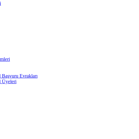
i
mleri
l Başvuru Evrakları
l Üyeleri