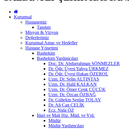
Kurumsal
Hastanemiz
Tanıtım
Misyon & Vizyon
Değerlerimiz
Kurumsal Amaç ve Hedefler
Hastane Yönetimi
Başhekim
Başhekim Yardımcıları
Doç. Dr. Abdurrahman SÖNMEZLER
Dr. Öğr. Üyesi Yahya ÜRKMEZ
Dr. Öğr. Üyesi Hakan ÖZEROL
Uzm. Dr. Selin ALTINTAŞ
Uzm. Dr. Halil KALKAN
Uzm. Dr. Ömer Cenk CÜCÜK
Uzm. Dr. Özcan ÖZBAĞ
Dr. Gültekin Serdar TOLAY
Dr. Ali Can ÇELİK
Ecz. Nida ÖZ
İdari ve Mali Hiz. Müd. ve Yrd.
Müdür
Müdür Yardımcıları