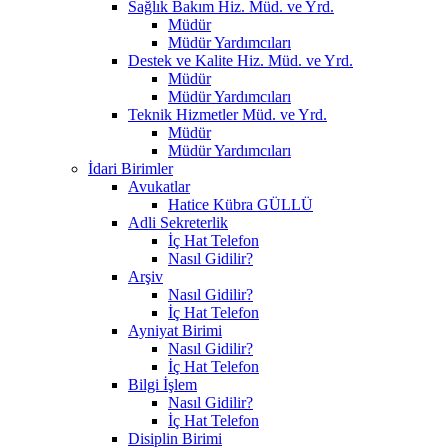
Sağlık Bakım Hiz. Müd. ve Yrd.
Müdür
Müdür Yardımcıları
Destek ve Kalite Hiz. Müd. ve Yrd.
Müdür
Müdür Yardımcıları
Teknik Hizmetler Müd. ve Yrd.
Müdür
Müdür Yardımcıları
İdari Birimler
Avukatlar
Hatice Kübra GÜLLÜ
Adli Sekreterlik
İç Hat Telefon
Nasıl Gidilir?
Arşiv
Nasıl Gidilir?
İç Hat Telefon
Ayniyat Birimi
Nasıl Gidilir?
İç Hat Telefon
Bilgi İşlem
Nasıl Gidilir?
İç Hat Telefon
Disiplin Birimi