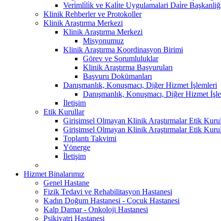
Veri̇mli̇li̇k ve Kali̇te Uygulamalari Dai̇re Başkanliğ
Klinik Rehberler ve Protokoller
Klinik Araştırma Merkezi
Klinik Araştırma Merkezi
Misyonumuz
Klinik Araştırma Koordinasyon Birimi
Görev ve Sorumluluklar
Klinik Araştırma Başvuruları
Başvuru Dokümanları
Danışmanlık, Konuşmacı, Diğer Hizmet İşlemleri
Danışmanlık, Konuşmacı, Diğer Hizmet İşle
İletişim
Etik Kurullar
Girişimsel Olmayan Klinik Araştırmalar Etik Kuru
Girişimsel Olmayan Klinik Araştırmalar Etik Kuru
Toplantı Takvimi
Yönerge
İletişim
Hizmet Binalarımız
Genel Hastane
Fizik Tedavi ve Rehabilitasyon Hastanesi
Kadın Doğum Hastanesi - Çocuk Hastanesi
Kalp Damar - Onkoloji Hastanesi
Psikiyatri Hastanesi