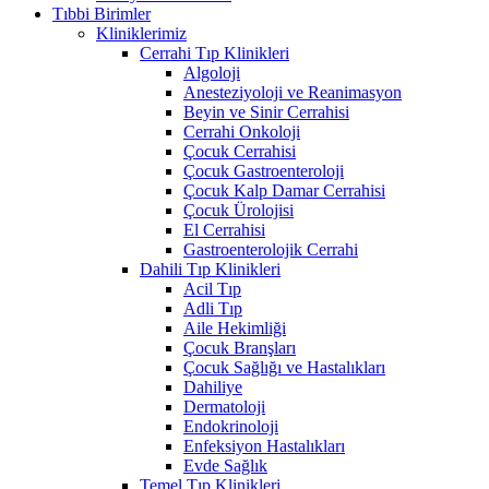
Tıbbi Birimler
Kliniklerimiz
Cerrahi Tıp Klinikleri
Algoloji
Anesteziyoloji ve Reanimasyon
Beyin ve Sinir Cerrahisi
Cerrahi Onkoloji
Çocuk Cerrahisi
Çocuk Gastroenteroloji
Çocuk Kalp Damar Cerrahisi
Çocuk Ürolojisi
El Cerrahisi
Gastroenterolojik Cerrahi
Dahili Tıp Klinikleri
Acil Tıp
Adli Tıp
Aile Hekimliği
Çocuk Branşları
Çocuk Sağlığı ve Hastalıkları
Dahiliye
Dermatoloji
Endokrinoloji
Enfeksiyon Hastalıkları
Evde Sağlık
Temel Tıp Klinikleri