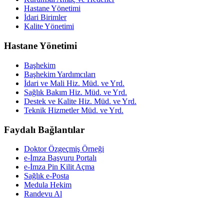
Hastane Yönetimi
İdari Birimler
Kalite Yönetimi
Hastane Yönetimi
Başhekim
Başhekim Yardımcıları
İdari ve Mali Hiz. Müd. ve Yrd.
Sağlık Bakım Hiz. Müd. ve Yrd.
Destek ve Kalite Hiz. Müd. ve Yrd.
Teknik Hizmetler Müd. ve Yrd.
Faydalı Bağlantılar
Doktor Özgeçmiş Örneği
e-İmza Başvuru Portalı
e-İmza Pin Kilit Açma
Sağlık e-Posta
Medula Hekim
Randevu Al