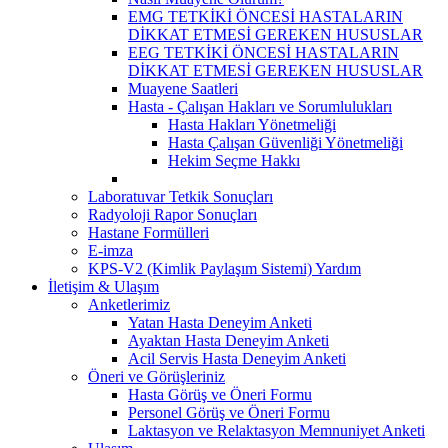
EMG TETKİKİ ÖNCESİ HASTALARIN
DİKKAT ETMESİ GEREKEN HUSUSLAR
EEG TETKİKİ ÖNCESİ HASTALARIN
DİKKAT ETMESİ GEREKEN HUSUSLAR
Muayene Saatleri
Hasta - Çalışan Hakları ve Sorumlulukları
Hasta Hakları Yönetmeliği
Hasta Çalışan Güvenliği Yönetmeliği
Hekim Seçme Hakkı
Laboratuvar Tetkik Sonuçları
Radyoloji Rapor Sonuçları
Hastane Formülleri
E-imza
KPS-V2 (Kimlik Paylaşım Sistemi) Yardım
İletişim & Ulaşım
Anketlerimiz
Yatan Hasta Deneyim Anketi
Ayaktan Hasta Deneyim Anketi
Acil Servis Hasta Deneyim Anketi
Öneri ve Görüşleriniz
Hasta Görüş ve Öneri Formu
Personel Görüş ve Öneri Formu
Laktasyon ve Relaktasyon Memnuniyet Anketi