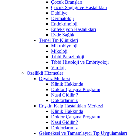
Çocuk Branşları
Çocuk Sağlığı ve Hastalıkları
Dahiliye
Dermatoloji
Endokrinoloji
Enfeksiyon Hastalıkları
Evde Sağlık
Temel Tıp Klinikleri
Mikrobiyoloji
Mikoloji
Tıbbi Parazitoloji
Tıbbi Histoloji ve Embriyoloji
Viroloji
Özellikli Hizmetler
Diyaliz Merkezi
Klinik Hakkında
Doktor Çalışma Programı
Nasıl Gidilir ?
Doktorlarımız
Erişkin Kalp Hastalıkları Merkezi
Klinik Hakkında
Doktor Çalışma Programı
Nasıl Gidilir ?
Doktorlarımız
Geleneksel ve Tamamlayıcı Tıp Uygulamaları