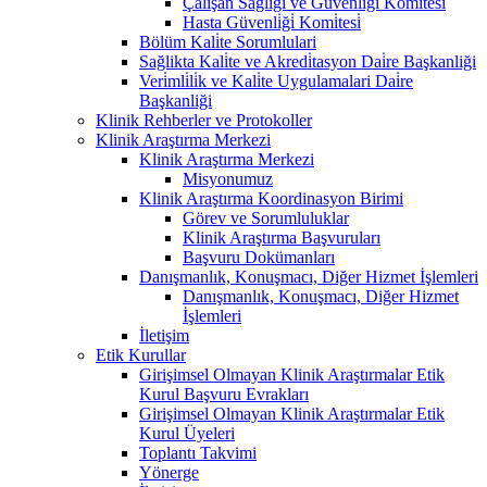
Çalişan Sağliği ve Güvenli̇ği̇ Komi̇tesi̇
Hasta Güvenli̇ği̇ Komi̇tesi̇
Bölüm Kali̇te Sorumlulari
Sağlikta Kali̇te ve Akredi̇tasyon Dai̇re Başkanliği
Veri̇mli̇li̇k ve Kali̇te Uygulamalari Dai̇re
Başkanliği
Klinik Rehberler ve Protokoller
Klinik Araştırma Merkezi
Klinik Araştırma Merkezi
Misyonumuz
Klinik Araştırma Koordinasyon Birimi
Görev ve Sorumluluklar
Klinik Araştırma Başvuruları
Başvuru Dokümanları
Danışmanlık, Konuşmacı, Diğer Hizmet İşlemleri
Danışmanlık, Konuşmacı, Diğer Hizmet
İşlemleri
İletişim
Etik Kurullar
Girişimsel Olmayan Klinik Araştırmalar Etik
Kurul Başvuru Evrakları
Girişimsel Olmayan Klinik Araştırmalar Etik
Kurul Üyeleri
Toplantı Takvimi
Yönerge