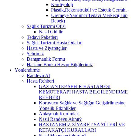
Kardiyoloji
Plastik,Rekonstrüktif ve Estetik Cerrahi
Üremeye Yardımcı Tedavi Merkezi(Tüp
Bebek)
Sağlık Turizmi Ofisi
Nasıl Gidilir
Tedavi Paketleri
Sağlık Turizmi Hasta Odaları
Hasta ve Ziyaretçiler
Şehrimiz
Danışmanlık Formu
Hastane Banka Hesap Bilgilerimiz
Yönlendirme
Randevu Al
Hasta Rehberi
GAZIANTEP SEHIR HASTANESI
KEMOTERAPI HASTA BILGILENDIRME
REHBERI
Koruyucu Sağlık ve Sağlığın Geliştirilmesine
Yönelik Etkinlikler
Anlaşmalı Kurumlar
Nasıl Randevu Alınır?
HASTANEMİZ ZİYARET SAATLERİ VE
REFAKATÇİ KURALLARI
Nasıl Muayene Olurum?