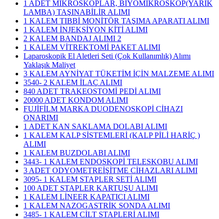
1 ADET MİKROSKOPLAR, BİYOMİKROSKOP(YARIK
LAMBA) TAŞINABİLİR ALIMI
1 KALEM TIBBİ MONİTÖR TAŞIMA APARATI ALIMI
1 KALEM İNJEKSİYON KİTİ ALIMI
2 KALEM BANDAJ ALIMI 2
1 KALEM VİTREKTOMİ PAKET ALIMI
Laparoskopik El Aletleri Seti (Çok Kullanımlık) Alımı
Yaklaşık Maliyet
3 KALEM AYNİYAT TÜKETİM İÇİN MALZEME ALIMI
3540- 2 KALEM İLAÇ ALIMI
840 ADET TRAKEOSTOMİ PEDİ ALIMI
20000 ADET KONDOM ALIMI
FUJİFİLM MARKA DUODENOSKOPİ CİHAZI
ONARIMI
1 ADET KAN SAKLAMA DOLABI ALIMI
1 KALEM KALP SİSTEMLERİ (KALP PİLİ HARİÇ )
ALIMI
1 KALEM BUZDOLABI ALIMI
3443- 1 KALEM ENDOSKOPİ TELESKOBU ALIMI
3 ADET ODYOMETREİŞİTME CİHAZLARI ALIMI
3095- 1 KALEM STAPLER SETİ ALIMI
100 ADET STAPLER KARTUŞU ALIMI
1 KALEM LİNEER KAPATICI ALIMI
1 KALEM NAZOGASTRİK SONDA ALIMI
3485- 1 KALEM CİLT STAPLERİ ALIMI