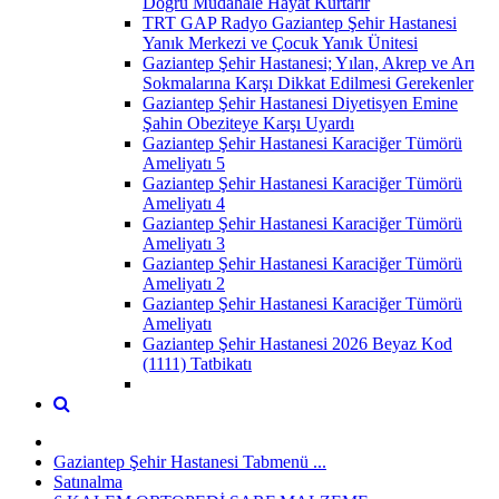
Doğru Müdahale Hayat Kurtarır
TRT GAP Radyo Gaziantep Şehir Hastanesi
Yanık Merkezi ve Çocuk Yanık Ünitesi
Gaziantep Şehir Hastanesi; Yılan, Akrep ve Arı
Sokmalarına Karşı Dikkat Edilmesi Gerekenler
Gaziantep Şehir Hastanesi Diyetisyen Emine
Şahin Obeziteye Karşı Uyardı
Gaziantep Şehir Hastanesi Karaciğer Tümörü
Ameliyatı 5
Gaziantep Şehir Hastanesi Karaciğer Tümörü
Ameliyatı 4
Gaziantep Şehir Hastanesi Karaciğer Tümörü
Ameliyatı 3
Gaziantep Şehir Hastanesi Karaciğer Tümörü
Ameliyatı 2
Gaziantep Şehir Hastanesi Karaciğer Tümörü
Ameliyatı
Gaziantep Şehir Hastanesi 2026 Beyaz Kod
(1111) Tatbikatı
Gaziantep Şehir Hastanesi Tabmenü ...
Satınalma