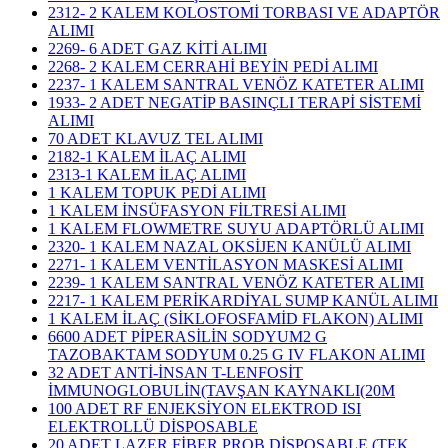
2312- 2 KALEM KOLOSTOMİ TORBASI VE ADAPTÖR
ALIMI
2269- 6 ADET GAZ KİTİ ALIMI
2268- 2 KALEM CERRAHİ BEYİN PEDİ ALIMI
2237- 1 KALEM SANTRAL VENÖZ KATETER ALIMI
1933- 2 ADET NEGATİP BASINÇLI TERAPİ SİSTEMİ
ALIMI
70 ADET KLAVUZ TEL ALIMI
2182-1 KALEM İLAÇ ALIMI
2313-1 KALEM İLAÇ ALIMI
1 KALEM TOPUK PEDİ ALIMI
1 KALEM İNSÜFASYON FİLTRESİ ALIMI
1 KALEM FLOWMETRE SUYU ADAPTÖRLÜ ALIMI
2320- 1 KALEM NAZAL OKSİJEN KANÜLÜ ALIMI
2271- 1 KALEM VENTİLASYON MASKESİ ALIMI
2239- 1 KALEM SANTRAL VENÖZ KATETER ALIMI
2217- 1 KALEM PERİKARDİYAL SUMP KANÜL ALIMI
1 KALEM İLAÇ (SİKLOFOSFAMİD FLAKON) ALIMI
6600 ADET PİPERASİLİN SODYUM2 G
TAZOBAKTAM SODYUM 0.25 G IV FLAKON ALIMI
32 ADET ANTİ-İNSAN T-LENFOSİT
İMMUNOGLOBULİN(TAVŞAN KAYNAKLI(20M
100 ADET RF ENJEKSİYON ELEKTROD ISI
ELEKTROLLÜ DİSPOSABLE
20 ADET LAZER FİBER PROB DİSPOSABLE (TEK