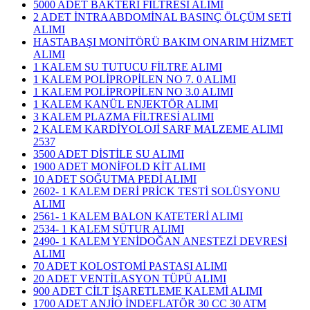
5000 ADET BAKTERİ FİLTRESİ ALIMI
2 ADET İNTRAABDOMİNAL BASINÇ ÖLÇÜM SETİ
ALIMI
HASTABAŞI MONİTÖRÜ BAKIM ONARIM HİZMET
ALIMI
1 KALEM SU TUTUCU FİLTRE ALIMI
1 KALEM POLİPROPİLEN NO 7. 0 ALIMI
1 KALEM POLİPROPİLEN NO 3.0 ALIMI
1 KALEM KANÜL ENJEKTÖR ALIMI
3 KALEM PLAZMA FİLTRESİ ALIMI
​2 KALEM KARDİYOLOJİ SARF MALZEME ALIMI
2537
3500 ADET DİSTİLE SU ALIMI
1900 ADET MONİFOLD KİT ALIMI
10 ADET SOĞUTMA PEDİ ALIMI
2602- 1 KALEM DERİ PRİCK TESTİ SOLÜSYONU
ALIMI
2561- 1 KALEM BALON KATETERİ ALIMI
2534- 1 KALEM SÜTUR ALIMI
2490- 1 KALEM YENİDOĞAN ANESTEZİ DEVRESİ
ALIMI
70 ADET KOLOSTOMİ PASTASI ALIMI
20 ADET VENTİLASYON TÜPÜ ALIMI
900 ADET CİLT İŞARETLEME KALEMİ ALIMI
1700 ADET ANJİO İNDEFLATÖR 30 CC 30 ATM