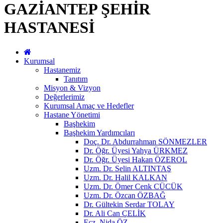
GAZİANTEP ŞEHİR
HASTANESİ
Kurumsal
Hastanemiz
Tanıtım
Misyon & Vizyon
Değerlerimiz
Kurumsal Amaç ve Hedefler
Hastane Yönetimi
Başhekim
Başhekim Yardımcıları
Doç. Dr. Abdurrahman SÖNMEZLER
Dr. Öğr. Üyesi Yahya ÜRKMEZ
Dr. Öğr. Üyesi Hakan ÖZEROL
Uzm. Dr. Selin ALTINTAŞ
Uzm. Dr. Halil KALKAN
Uzm. Dr. Ömer Cenk CÜCÜK
Uzm. Dr. Özcan ÖZBAĞ
Dr. Gültekin Serdar TOLAY
Dr. Ali Can ÇELİK
Ecz. Nida ÖZ