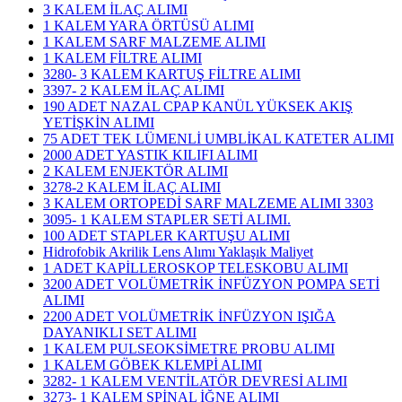
3 KALEM İLAÇ ALIMI
1 KALEM YARA ÖRTÜSÜ ALIMI
1 KALEM SARF MALZEME ALIMI
1 KALEM FİLTRE ALIMI
3280- 3 KALEM KARTUŞ FİLTRE ALIMI
3397- 2 KALEM İLAÇ ALIMI
190 ADET NAZAL CPAP KANÜL YÜKSEK AKIŞ
YETİŞKİN ALIMI
75 ADET TEK LÜMENLİ UMBLİKAL KATETER ALIMI
2000 ADET YASTIK KILIFI ALIMI
2 KALEM ENJEKTÖR ALIMI
3278-2 KALEM İLAÇ ALIMI
3 KALEM ORTOPEDİ SARF MALZEME ALIMI 3303
3095- 1 KALEM STAPLER SETİ ALIMI.
100 ADET STAPLER KARTUŞU ALIMI
Hidrofobik Akrilik Lens Alımı Yaklaşık Maliyet
1 ADET KAPİLLEROSKOP TELESKOBU ALIMI
3200 ADET VOLÜMETRİK İNFÜZYON POMPA SETİ
ALIMI
2200 ADET VOLÜMETRİK İNFÜZYON IŞIĞA
DAYANIKLI SET ALIMI
1 KALEM PULSEOKSİMETRE PROBU ALIMI
1 KALEM GÖBEK KLEMPİ ALIMI
3282- 1 KALEM VENTİLATÖR DEVRESİ ALIMI
3273- 1 KALEM SPİNAL İĞNE ALIMI