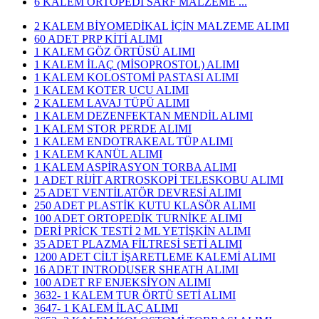
6 KALEM ORTOPEDİ SARF MALZEME ...
2 KALEM BİYOMEDİKAL İÇİN MALZEME ALIMI
60 ADET PRP KİTİ ALIMI
1 KALEM GÖZ ÖRTÜSÜ ALIMI
1 KALEM İLAÇ (MİSOPROSTOL) ALIMI
1 KALEM KOLOSTOMİ PASTASI ALIMI
1 KALEM KOTER UCU ALIMI
2 KALEM LAVAJ TÜPÜ ALIMI
1 KALEM DEZENFEKTAN MENDİL ALIMI
1 KALEM STOR PERDE ALIMI
1 KALEM ENDOTRAKEAL TÜP ALIMI
1 KALEM KANÜL ALIMI
1 KALEM ASPİRASYON TORBA ALIMI
1 ADET RİJİT ARTROSKOPİ TELESKOBU ALIMI
25 ADET VENTİLATÖR DEVRESİ ALIMI
250 ADET PLASTİK KUTU KLASÖR ALIMI
100 ADET ORTOPEDİK TURNİKE ALIMI
DERİ PRİCK TESTİ 2 ML YETİŞKİN ALIMI
35 ADET PLAZMA FİLTRESİ SETİ ALIMI
1200 ADET CİLT İŞARETLEME KALEMİ ALIMI
16 ADET INTRODUSER SHEATH ALIMI
100 ADET RF ENJEKSİYON ALIMI
3632- 1 KALEM TUR ÖRTÜ SETİ ALIMI
3647- 1 KALEM İLAÇ ALIMI