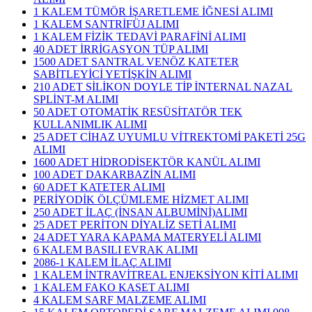
1 KALEM TÜMÖR İŞARETLEME İĞNESİ ALIMI
1 KALEM SANTRİFÜJ ALIMI
1 KALEM FİZİK TEDAVİ PARAFİNİ ALIMI
40 ADET İRRİGASYON TÜP ALIMI
1500 ADET SANTRAL VENÖZ KATETER
SABİTLEYİCİ YETİŞKİN ALIMI
210 ADET SİLİKON DOYLE TİP İNTERNAL NAZAL
SPLİNT-M ALIMI
50 ADET OTOMATİK RESÜSİTATÖR TEK
KULLANIMLIK ALIMI
25 ADET CİHAZ UYUMLU VİTREKTOMİ PAKETİ 25G
ALIMI
1600 ADET HİDRODİSEKTÖR KANÜL ALIMI
100 ADET DAKARBAZİN ALIMI
60 ADET KATETER ALIMI
PERİYODİK ÖLÇÜMLEME HİZMET ALIMI
250 ADET İLAÇ (İNSAN ALBUMİNİ)ALIMI
25 ADET PERİTON DİYALİZ SETİ ALIMI
24 ADET YARA KAPAMA MATERYELİ ALIMI
6 KALEM BASILI EVRAK ALIMI
2086-1 KALEM İLAÇ ALIMI
1 KALEM İNTRAVİTREAL ENJEKSİYON KİTİ ALIMI
1 KALEM FAKO KASET ALIMI
4 KALEM SARF MALZEME ALIMI