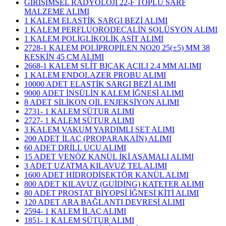
GİRİŞİMSEL RADYOLOJİ 22-F TOPLU SARF
MALZEME ALIMI
1 KALEM ELASTİK SARGI BEZİ ALIMI
1 KALEM PERFLUORODECALİN SOLÜSYON ALIMI
1 KALEM POLİGLİKOLİK ASİT ALIMI
2728-1 KALEM POLİPROPİLEN NO20 25(±5) MM 38
KESKİN 45 CM ALIMI
2668-1 KALEM SLÍT BIÇAK AÇILI 2.4 MM ALIMI
1 KALEM ENDOLAZER PROBU ALIMI
10000 ADET ELASTİK SARGI BEZİ ALIMI
9000 ADET İNSÜLİN KALEM İĞNESİ ALIMI
8 ADET SİLİKON OİL ENJEKSİYON ALIMI
2731- 1 KALEM SÜTUR ALIMI
2727- 1 KALEM SÜTUR ALIMI
3 KALEM VAKUM YARDIMLI SET ALIMI
200 ADET İLAÇ (PROPARAKAİN) ALIMI
60 ADET DRİLL UCU ALIMI
15 ADET VENÖZ KANÜL İKİ AŞAMALI ALIMI
3 ADET UZATMA KILAVUZ TEL ALIMI
1600 ADET HİDRODİSEKTÖR KANÜL ALIMI
800 ADET KILAVUZ (GUİDİNG) KATETER ALIMI
80 ADET PROSTAT BİYOPSİ İĞNESİ KİTİ ALIMI
120 ADET ARA BAĞLANTI DEVRESİ ALIMI
2594- 1 KALEM İLAÇ ALIMI
1851- 1 KALEM SÜTUR ALIMI