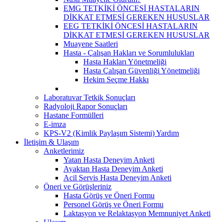
EMG TETKİKİ ÖNCESİ HASTALARIN
DİKKAT ETMESİ GEREKEN HUSUSLAR
EEG TETKİKİ ÖNCESİ HASTALARIN
DİKKAT ETMESİ GEREKEN HUSUSLAR
Muayene Saatleri
Hasta - Çalışan Hakları ve Sorumlulukları
Hasta Hakları Yönetmeliği
Hasta Çalışan Güvenliği Yönetmeliği
Hekim Seçme Hakkı
Laboratuvar Tetkik Sonuçları
Radyoloji Rapor Sonuçları
Hastane Formülleri
E-imza
KPS-V2 (Kimlik Paylaşım Sistemi) Yardım
İletişim & Ulaşım
Anketlerimiz
Yatan Hasta Deneyim Anketi
Ayaktan Hasta Deneyim Anketi
Acil Servis Hasta Deneyim Anketi
Öneri ve Görüşleriniz
Hasta Görüş ve Öneri Formu
Personel Görüş ve Öneri Formu
Laktasyon ve Relaktasyon Memnuniyet Anketi