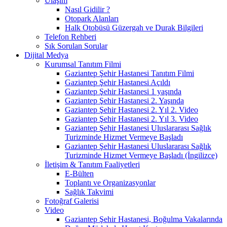
Ulaşım
Nasıl Gidilir ?
Otopark Alanları
Halk Otobüsü Güzergah ve Durak Bilgileri
Telefon Rehberi
Sık Sorulan Sorular
Dijital Medya
Kurumsal Tanıtım Filmi
Gaziantep Şehir Hastanesi Tanıtım Filmi
Gaziantep Şehir Hastanesi Açıldı
Gaziantep Şehir Hastanesi 1 yaşında
Gaziantep Şehir Hastanesi 2. Yaşında
Gaziantep Şehir Hastanesi 2. Yıl 2. Video
Gaziantep Şehir Hastanesi 2. Yıl 3. Video
Gaziantep Şehir Hastanesi Uluslararası Sağlık
Turizminde Hizmet Vermeye Başladı
Gaziantep Şehir Hastanesi Uluslararası Sağlık
Turizminde Hizmet Vermeye Başladı (İngilizce)
İletişim & Tanıtım Faaliyetleri
E-Bülten
Toplantı ve Organizasyonlar
Sağlık Takvimi
Fotoğraf Galerisi
Video
Gaziantep Şehir Hastanesi, Boğulma Vakalarında