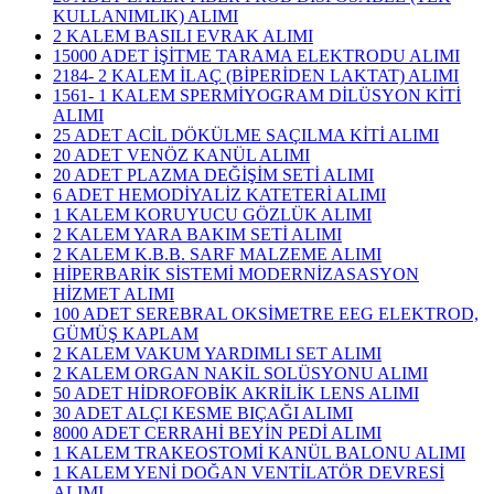
KULLANIMLIK) ALIMI
2 KALEM BASILI EVRAK ALIMI
15000 ADET İŞİTME TARAMA ELEKTRODU ALIMI
2184- 2 KALEM İLAÇ (BİPERİDEN LAKTAT) ALIMI
1561- 1 KALEM SPERMİYOGRAM DİLÜSYON KİTİ
ALIMI
25 ADET ACİL DÖKÜLME SAÇILMA KİTİ ALIMI
20 ADET VENÖZ KANÜL ALIMI
20 ADET PLAZMA DEĞİŞİM SETİ ALIMI
6 ADET HEMODİYALİZ KATETERİ ALIMI
1 KALEM KORUYUCU GÖZLÜK ALIMI
2 KALEM YARA BAKIM SETİ ALIMI
2 KALEM K.B.B. SARF MALZEME ALIMI
HİPERBARİK SİSTEMİ MODERNİZASASYON
HİZMET ALIMI
100 ADET SEREBRAL OKSİMETRE EEG ELEKTROD,
GÜMÜŞ KAPLAM
2 KALEM VAKUM YARDIMLI SET ALIMI
2 KALEM ORGAN NAKİL SOLÜSYONU ALIMI
50 ADET HİDROFOBİK AKRİLİK LENS ALIMI
30 ADET ALÇI KESME BIÇAĞI ALIMI
8000 ADET CERRAHİ BEYİN PEDİ ALIMI
1 KALEM TRAKEOSTOMİ KANÜL BALONU ALIMI
1 KALEM YENİ DOĞAN VENTİLATÖR DEVRESİ
ALIMI