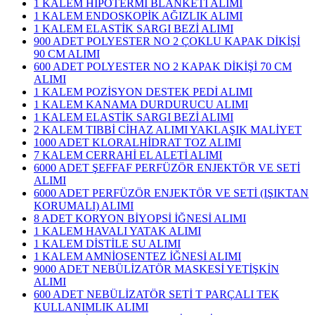
1 KALEM HİPOTERMİ BLANKETİ ALIMI
1 KALEM ENDOSKOPİK AĞIZLIK ALIMI
1 KALEM ELASTİK SARGI BEZİ ALIMI
900 ADET POLYESTER NO 2 ÇOKLU KAPAK DİKİŞİ
90 CM ALIMI
600 ADET POLYESTER NO 2 KAPAK DİKİŞİ 70 CM
ALIMI
1 KALEM POZİSYON DESTEK PEDİ ALIMI
1 KALEM KANAMA DURDURUCU ALIMI
1 KALEM ELASTİK SARGI BEZİ ALIMI
2 KALEM TIBBİ CİHAZ ALIMI YAKLAŞIK MALİYET
1000 ADET KLORALHİDRAT TOZ ALIMI
7 KALEM CERRAHİ EL ALETİ ALIMI
6000 ADET ŞEFFAF PERFÜZÖR ENJEKTÖR VE SETİ
ALIMI
6000 ADET PERFÜZÖR ENJEKTÖR VE SETİ (IŞIKTAN
KORUMALI) ALIMI
8 ADET KORYON BİYOPSİ İĞNESİ ALIMI
1 KALEM HAVALI YATAK ALIMI
1 KALEM DİSTİLE SU ALIMI
1 KALEM AMNİOSENTEZ İĞNESİ ALIMI
9000 ADET NEBÜLİZATÖR MASKESİ YETİŞKİN
ALIMI
600 ADET NEBÜLİZATÖR SETİ T PARÇALI TEK
KULLANIMLIK ALIMI