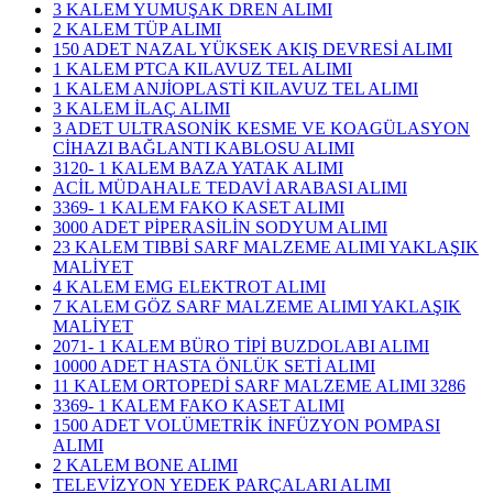
3 KALEM YUMUŞAK DREN ALIMI
2 KALEM TÜP ALIMI
150 ADET NAZAL YÜKSEK AKIŞ DEVRESİ ALIMI
1 KALEM PTCA KILAVUZ TEL ALIMI
1 KALEM ANJİOPLASTİ KILAVUZ TEL ALIMI
3 KALEM İLAÇ ALIMI
3 ADET ULTRASONİK KESME VE KOAGÜLASYON
CİHAZI BAĞLANTI KABLOSU ALIMI
3120- 1 KALEM BAZA YATAK ALIMI
ACİL MÜDAHALE TEDAVİ ARABASI ALIMI
3369- 1 KALEM FAKO KASET ALIMI
3000 ADET PİPERASİLİN SODYUM ALIMI
23 KALEM TIBBİ SARF MALZEME ALIMI YAKLAŞIK
MALİYET
4 KALEM EMG ELEKTROT ALIMI
7 KALEM GÖZ SARF MALZEME ALIMI YAKLAŞIK
MALİYET
2071- 1 KALEM BÜRO TİPİ BUZDOLABI ALIMI
10000 ADET HASTA ÖNLÜK SETİ ALIMI
11 KALEM ORTOPEDİ SARF MALZEME ALIMI 3286
3369- 1 KALEM FAKO KASET ALIMI
1500 ADET VOLÜMETRİK İNFÜZYON POMPASI
ALIMI
2 KALEM BONE ALIMI
TELEVİZYON YEDEK PARÇALARI ALIMI