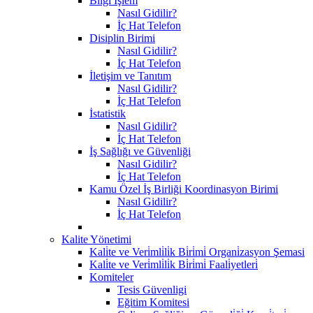
Bilgi İşlem
Nasıl Gidilir?
İç Hat Telefon
Disiplin Birimi
Nasıl Gidilir?
İç Hat Telefon
İletişim ve Tanıtım
Nasıl Gidilir?
İç Hat Telefon
İstatistik
Nasıl Gidilir?
İç Hat Telefon
İş Sağlığı ve Güvenliği
Nasıl Gidilir?
İç Hat Telefon
Kamu Özel İş Birliği Koordinasyon Birimi
Nasıl Gidilir?
İç Hat Telefon
Kalite Yönetimi
Kali̇te ve Veri̇mli̇li̇k Bi̇ri̇mi̇ Organi̇zasyon Şemasi
Kali̇te ve Veri̇mli̇li̇k Bi̇ri̇mi̇ Faali̇yetleri̇
Komiteler
Tesis Güvenligi
Eğitim Komitesi