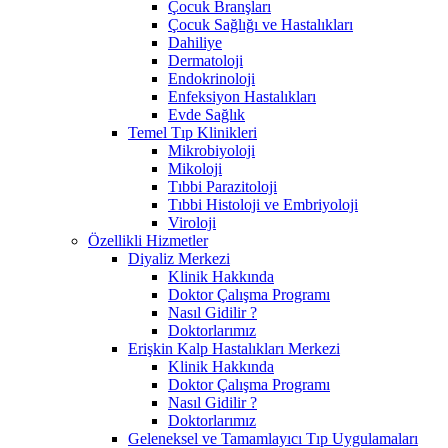
Çocuk Branşları
Çocuk Sağlığı ve Hastalıkları
Dahiliye
Dermatoloji
Endokrinoloji
Enfeksiyon Hastalıkları
Evde Sağlık
Temel Tıp Klinikleri
Mikrobiyoloji
Mikoloji
Tıbbi Parazitoloji
Tıbbi Histoloji ve Embriyoloji
Viroloji
Özellikli Hizmetler
Diyaliz Merkezi
Klinik Hakkında
Doktor Çalışma Programı
Nasıl Gidilir ?
Doktorlarımız
Erişkin Kalp Hastalıkları Merkezi
Klinik Hakkında
Doktor Çalışma Programı
Nasıl Gidilir ?
Doktorlarımız
Geleneksel ve Tamamlayıcı Tıp Uygulamaları