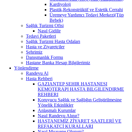
Kardiyoloji
Plastik,Rekonstrüktif ve Estetik Cerrahi
Üremeye Yardımcı Tedavi Merkezi(Tüp
Bebek)
Sağlık Turizmi Ofisi
Nasıl Gidilir
Tedavi Paketleri
Sağlık Turizmi Hasta Odaları
Hasta ve Ziyaretçiler
Şehrimiz
Danışmanlık Formu
Hastane Banka Hesap Bilgilerimiz
Yönlendirme
Randevu Al
Hasta Rehberi
GAZIANTEP SEHIR HASTANESI
KEMOTERAPI HASTA BILGILENDIRME
REHBERI
Koruyucu Sağlık ve Sağlığın Geliştirilmesine
Yönelik Etkinlikler
Anlaşmalı Kurumlar
Nasıl Randevu Alınır?
HASTANEMİZ ZİYARET SAATLERİ VE
REFAKATÇİ KURALLARI
Nasıl Muayene Olurum?