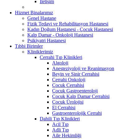
İletişim
Hizmet Binalarımız
Genel Hastane
Fizik Tedavi ve Rehabilitasyon Hastanesi
Kadın Doğum Hastanesi - Çocuk Hastanesi
Kalp Damar - Onkoloji Hastanesi
Psikiyatri Hastanesi
Tıbbi Birimler
Kliniklerimiz
Cerrahi Tıp Klinikleri
Algoloji
Anesteziyoloji ve Reanimasyon
Beyin ve Sinir Cerrahisi
Cerrahi Onkoloji
Çocuk Cerrahisi
Çocuk Gastroenteroloji
Çocuk Kalp Damar Cerrahisi
Çocuk Ürolojisi
El Cerrahisi
Gastroenterolojik Cerrahi
Dahili Tıp Klinikleri
Acil Tıp
Adli Tıp
Aile Hekimliği