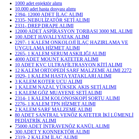
1000 adet enjektör alımı
10.000 adet hasta dosyası alımı
2394- 12000 ADET İLAÇ ALIMI
2335- NEBULİZATÖR SETİ ALIMI
2331- DREP DRAPE ALIMI
12000 ADET ASPİRASYON TORBASI 3000 ML ALIMI
100 ADET HAVALI YATAK ALIMI
2297- 1 KALEM ONKOLOJİ İLAÇ HAZIRLAMA VE
UYGULAMA HİZMET ALIMI
2265- 1 KALEM SERUM ASKILIĞI ALIMI
4000 ADET MOUNT KATETER ALIMI
10 ADET KVC ULTRAFİLTRASYON KİTİ ALIMI
12 KALEM ORTOPEDİ SARF MALZEME ALIMI 2272
1929- 1 KALEM HASTA YATAKLARI ALIMI
3 KALEM KOTER UCU ALIMI
1 KALEM NAZAL YÜKSEK AKIŞ SETİ ALIMI
1 KALEM GÖZ MUAYENE SETİ ALIMI
2314- 1 KALEM KOLONOSKOPİ ŞORTU ALIMI
2276- 1 KALEM TPN HİZMET ALIMI
2 KALEM SARF MALZEME ALIMI
80 ADET SANTRAL VENÖZ KATETER İKİ LÜMENLİ
PEDİATRİK ALIMI
75000 ADET İNTRAVENÖZ KANÜL ALIMI
300 ADET Y KONNEKTÖR ALIMI
2319- 2 KALEM İLAÇ ALIMI