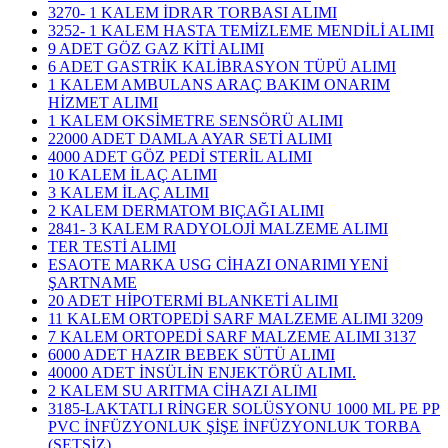
3270- 1 KALEM İDRAR TORBASI ALIMI
3252- 1 KALEM HASTA TEMİZLEME MENDİLİ ALIMI
9 ADET GÖZ GAZ KİTİ ALIMI
6 ADET GASTRİK KALİBRASYON TÜPÜ ALIMI
1 KALEM AMBULANS ARAÇ BAKIM ONARIM
HİZMET ALIMI
1 KALEM OKSİMETRE SENSÖRÜ ALIMI
22000 ADET DAMLA AYAR SETİ ALIMI
4000 ADET GÖZ PEDİ STERİL ALIMI
10 KALEM İLAÇ ALIMI
3 KALEM İLAÇ ALIMI
2 KALEM DERMATOM BIÇAĞI ALIMI
2841- 3 KALEM RADYOLOJİ MALZEME ALIMI
TER TESTİ ALIMI
ESAOTE MARKA USG CİHAZI ONARIMI YENİ
ŞARTNAME
20 ADET HİPOTERMİ BLANKETİ ALIMI
11 KALEM ORTOPEDİ SARF MALZEME ALIMI 3209
7 KALEM ORTOPEDİ SARF MALZEME ALIMI 3137
6000 ADET HAZIR BEBEK SÜTÜ ALIMI
40000 ADET İNSÜLİN ENJEKTÖRÜ ALIMI.
2 KALEM SU ARITMA CİHAZI ALIMI
3185-LAKTATLI RİNGER SOLÜSYONU 1000 ML PE PP
PVC İNFÜZYONLUK ŞİŞE İNFÜZYONLUK TORBA
(SETSİZ)