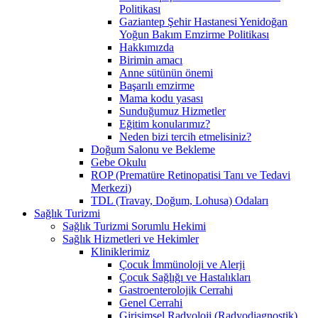
Politikası
Gaziantep Şehir Hastanesi Yenidoğan
Yoğun Bakım Emzirme Politikası
Hakkımızda
Birimin amacı
Anne sütünün önemi
Başarılı emzirme
Mama kodu yasası
Sunduğumuz Hizmetler
Eğitim konularımız?
Neden bizi tercih etmelisiniz?
Doğum Salonu ve Bekleme
Gebe Okulu
ROP (Prematüre Retinopatisi Tanı ve Tedavi
Merkezi)
TDL (Travay, Doğum, Lohusa) Odaları
Sağlık Turizmi
Sağlık Turizmi Sorumlu Hekimi
Sağlık Hizmetleri ve Hekimler
Kliniklerimiz
Çocuk İmmünoloji ve Alerji
Çocuk Sağlığı ve Hastalıkları
Gastroenterolojik Cerrahi
Genel Cerrahi
Girişimsel Radyoloji (Radyodiagnostik)