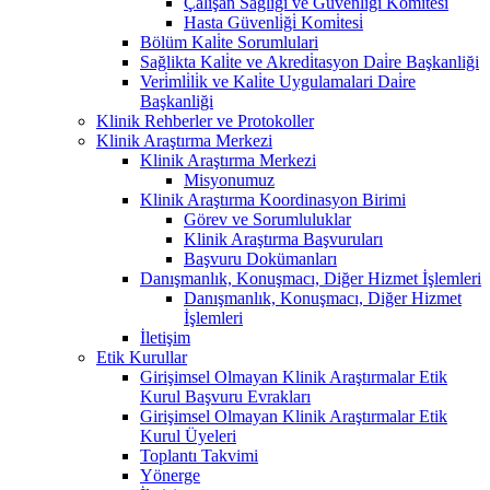
Çalişan Sağliği ve Güvenli̇ği̇ Komi̇tesi̇
Hasta Güvenli̇ği̇ Komi̇tesi̇
Bölüm Kali̇te Sorumlulari
Sağlikta Kali̇te ve Akredi̇tasyon Dai̇re Başkanliği
Veri̇mli̇li̇k ve Kali̇te Uygulamalari Dai̇re
Başkanliği
Klinik Rehberler ve Protokoller
Klinik Araştırma Merkezi
Klinik Araştırma Merkezi
Misyonumuz
Klinik Araştırma Koordinasyon Birimi
Görev ve Sorumluluklar
Klinik Araştırma Başvuruları
Başvuru Dokümanları
Danışmanlık, Konuşmacı, Diğer Hizmet İşlemleri
Danışmanlık, Konuşmacı, Diğer Hizmet
İşlemleri
İletişim
Etik Kurullar
Girişimsel Olmayan Klinik Araştırmalar Etik
Kurul Başvuru Evrakları
Girişimsel Olmayan Klinik Araştırmalar Etik
Kurul Üyeleri
Toplantı Takvimi
Yönerge