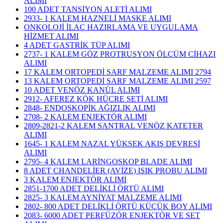
ALIMI
100 ADET TANSİYON ALETİ ALIMI
2933- 1 KALEM HAZNELİ MASKE ALIMI
ONKOLOJİ İLAÇ HAZIRLAMA VE UYGULAMA
HİZMET ALIMI
4 ADET GASTRİK TÜP ALIMI
2737- 1 KALEM GÖZ PROTRUSYON ÖLÇÜM CİHAZI
ALIMI
17 KALEM ORTOPEDİ SARF MALZEME ALIMI 2794
13 KALEM ORTOPEDİ SARF MALZEME ALIMI 2597
10 ADET VENÖZ KANÜL ALIMI
2912- AFEREZ KÖK HÜCRE SETİ ALIMI
2848- ENDOSKOPİK AĞIZLIK ALIMI
2708- 2 KALEM ENJEKTÖR ALIMI
2809-2821-2 KALEM SANTRAL VENÖZ KATETER
ALIMI
1645- 1 KALEM NAZAL YÜKSEK AKIŞ DEVRESİ
ALIMI
2795- 4 KALEM LARİNGOSKOP BLADE ALIMI
8 ADET CHANDELİER (AVİZE) IŞIK PROBU ALIMI
3 KALEM ENJEKTÖR ALIMI
2851-1700 ADET DELİKLİ ÖRTÜ ALIMI
2825- 3 KALEM AYNİYAT MALZEME ALIMI
2802- 800 ADET DELİKLİ ÖRTÜ KÜÇÜK BOY ALIMI
2083- 6000 ADET PERFÜZÖR ENJEKTÖR VE SET