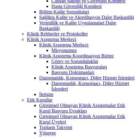
Çalişan Sağliği ve Güvenli̇ği̇ Komi̇tesi̇
Hasta Güvenli̇ği̇ Komi̇tesi̇
Bölüm Kali̇te Sorumlulari
Sağlikta Kali̇te ve Akredi̇tasyon Dai̇re Başkanliği
Veri̇mli̇li̇k ve Kali̇te Uygulamalari Dai̇re
Başkanliği
Klinik Rehberler ve Protokoller
Klinik Araştırma Merkezi
Klinik Araştırma Merkezi
Misyonumuz
Klinik Araştırma Koordinasyon Birimi
Görev ve Sorumluluklar
Klinik Araştırma Başvuruları
Başvuru Dokümanları
Danışmanlık, Konuşmacı, Diğer Hizmet İşlemleri
Danışmanlık, Konuşmacı, Diğer Hizmet
İşlemleri
İletişim
Etik Kurullar
Girişimsel Olmayan Klinik Araştırmalar Etik
Kurul Başvuru Evrakları
Girişimsel Olmayan Klinik Araştırmalar Etik
Kurul Üyeleri
Toplantı Takvimi
Yönerge