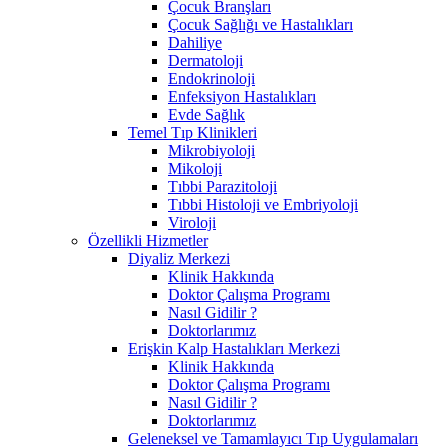
Çocuk Branşları
Çocuk Sağlığı ve Hastalıkları
Dahiliye
Dermatoloji
Endokrinoloji
Enfeksiyon Hastalıkları
Evde Sağlık
Temel Tıp Klinikleri
Mikrobiyoloji
Mikoloji
Tıbbi Parazitoloji
Tıbbi Histoloji ve Embriyoloji
Viroloji
Özellikli Hizmetler
Diyaliz Merkezi
Klinik Hakkında
Doktor Çalışma Programı
Nasıl Gidilir ?
Doktorlarımız
Erişkin Kalp Hastalıkları Merkezi
Klinik Hakkında
Doktor Çalışma Programı
Nasıl Gidilir ?
Doktorlarımız
Geleneksel ve Tamamlayıcı Tıp Uygulamaları