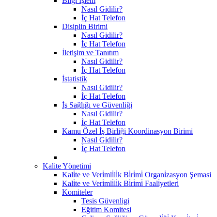
Bilgi İşlem
Nasıl Gidilir?
İç Hat Telefon
Disiplin Birimi
Nasıl Gidilir?
İç Hat Telefon
İletişim ve Tanıtım
Nasıl Gidilir?
İç Hat Telefon
İstatistik
Nasıl Gidilir?
İç Hat Telefon
İş Sağlığı ve Güvenliği
Nasıl Gidilir?
İç Hat Telefon
Kamu Özel İş Birliği Koordinasyon Birimi
Nasıl Gidilir?
İç Hat Telefon
Kalite Yönetimi
Kali̇te ve Veri̇mli̇li̇k Bi̇ri̇mi̇ Organi̇zasyon Şemasi
Kali̇te ve Veri̇mli̇li̇k Bi̇ri̇mi̇ Faali̇yetleri̇
Komiteler
Tesis Güvenligi
Eğitim Komitesi