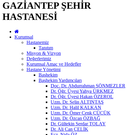
GAZİANTEP ŞEHİR
HASTANESİ
Kurumsal
Hastanemiz
Tanıtım
Misyon & Vizyon
Değerlerimiz
Kurumsal Amaç ve Hedefler
Hastane Yönetimi
Başhekim
Başhekim Yardımcıları
Doç. Dr. Abdurrahman SÖNMEZLER
Dr. Öğr. Üyesi Yahya ÜRKMEZ
Dr. Öğr. Üyesi Hakan ÖZEROL
Uzm. Dr. Selin ALTINTAŞ
Uzm. Dr. Halil KALKAN
Uzm. Dr. Ömer Cenk CÜCÜK
Uzm. Dr. Özcan ÖZBAĞ
Dr. Gültekin Serdar TOLAY
Dr. Ali Can ÇELİK
Ecz. Nida ÖZ