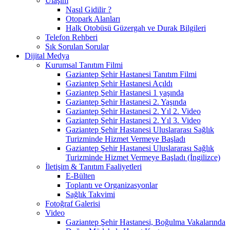
Ulaşım
Nasıl Gidilir ?
Otopark Alanları
Halk Otobüsü Güzergah ve Durak Bilgileri
Telefon Rehberi
Sık Sorulan Sorular
Dijital Medya
Kurumsal Tanıtım Filmi
Gaziantep Şehir Hastanesi Tanıtım Filmi
Gaziantep Şehir Hastanesi Açıldı
Gaziantep Şehir Hastanesi 1 yaşında
Gaziantep Şehir Hastanesi 2. Yaşında
Gaziantep Şehir Hastanesi 2. Yıl 2. Video
Gaziantep Şehir Hastanesi 2. Yıl 3. Video
Gaziantep Şehir Hastanesi Uluslararası Sağlık
Turizminde Hizmet Vermeye Başladı
Gaziantep Şehir Hastanesi Uluslararası Sağlık
Turizminde Hizmet Vermeye Başladı (İngilizce)
İletişim & Tanıtım Faaliyetleri
E-Bülten
Toplantı ve Organizasyonlar
Sağlık Takvimi
Fotoğraf Galerisi
Video
Gaziantep Şehir Hastanesi, Boğulma Vakalarında