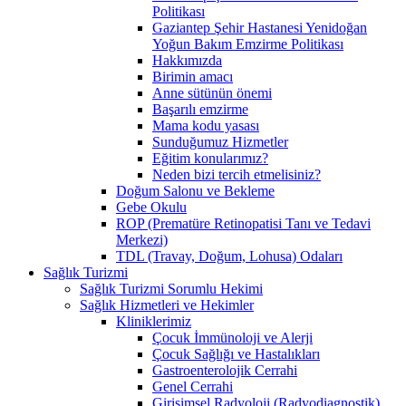
Politikası
Gaziantep Şehir Hastanesi Yenidoğan
Yoğun Bakım Emzirme Politikası
Hakkımızda
Birimin amacı
Anne sütünün önemi
Başarılı emzirme
Mama kodu yasası
Sunduğumuz Hizmetler
Eğitim konularımız?
Neden bizi tercih etmelisiniz?
Doğum Salonu ve Bekleme
Gebe Okulu
ROP (Prematüre Retinopatisi Tanı ve Tedavi
Merkezi)
TDL (Travay, Doğum, Lohusa) Odaları
Sağlık Turizmi
Sağlık Turizmi Sorumlu Hekimi
Sağlık Hizmetleri ve Hekimler
Kliniklerimiz
Çocuk İmmünoloji ve Alerji
Çocuk Sağlığı ve Hastalıkları
Gastroenterolojik Cerrahi
Genel Cerrahi
Girişimsel Radyoloji (Radyodiagnostik)