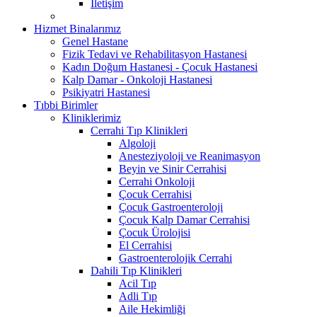
İletişim
Hizmet Binalarımız
Genel Hastane
Fizik Tedavi ve Rehabilitasyon Hastanesi
Kadın Doğum Hastanesi - Çocuk Hastanesi
Kalp Damar - Onkoloji Hastanesi
Psikiyatri Hastanesi
Tıbbi Birimler
Kliniklerimiz
Cerrahi Tıp Klinikleri
Algoloji
Anesteziyoloji ve Reanimasyon
Beyin ve Sinir Cerrahisi
Cerrahi Onkoloji
Çocuk Cerrahisi
Çocuk Gastroenteroloji
Çocuk Kalp Damar Cerrahisi
Çocuk Ürolojisi
El Cerrahisi
Gastroenterolojik Cerrahi
Dahili Tıp Klinikleri
Acil Tıp
Adli Tıp
Aile Hekimliği