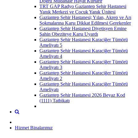
Doğru Müdahale Hayat Kurtarır
TRT GAP Radyo Gaziantep Şehir Hastanesi
Yanık Merkezi ve Çocuk Yanık Ünitesi
Gaziantep Şehir Hastanesi; Yılan, Akrep ve Arı
Sokmalarına Karşı Dikkat Edilmesi Gerekenler
Gaziantep Şehir Hastanesi Diyetisyen Emine
Şahin Obeziteye Karşı Uyardı
Gaziantep Şehir Hastanesi Karaciğer Tümörü
Ameliyatı 5
Gaziantep Şehir Hastanesi Karaciğer Tümörü
Ameliyatı 4
Gaziantep Şehir Hastanesi Karaciğer Tümörü
Ameliyatı 3
Gaziantep Şehir Hastanesi Karaciğer Tümörü
Ameliyatı 2
Gaziantep Şehir Hastanesi Karaciğer Tümörü
Ameliyatı
Gaziantep Şehir Hastanesi 2026 Beyaz Kod
(1111) Tatbikatı
Hizmet Binalarımız