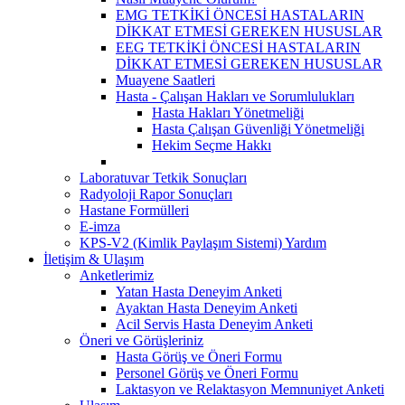
EMG TETKİKİ ÖNCESİ HASTALARIN
DİKKAT ETMESİ GEREKEN HUSUSLAR
EEG TETKİKİ ÖNCESİ HASTALARIN
DİKKAT ETMESİ GEREKEN HUSUSLAR
Muayene Saatleri
Hasta - Çalışan Hakları ve Sorumlulukları
Hasta Hakları Yönetmeliği
Hasta Çalışan Güvenliği Yönetmeliği
Hekim Seçme Hakkı
Laboratuvar Tetkik Sonuçları
Radyoloji Rapor Sonuçları
Hastane Formülleri
E-imza
KPS-V2 (Kimlik Paylaşım Sistemi) Yardım
İletişim & Ulaşım
Anketlerimiz
Yatan Hasta Deneyim Anketi
Ayaktan Hasta Deneyim Anketi
Acil Servis Hasta Deneyim Anketi
Öneri ve Görüşleriniz
Hasta Görüş ve Öneri Formu
Personel Görüş ve Öneri Formu
Laktasyon ve Relaktasyon Memnuniyet Anketi