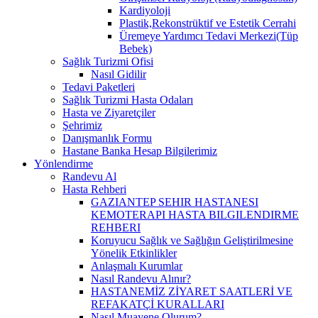
Kardiyoloji
Plastik,Rekonstrüktif ve Estetik Cerrahi
Üremeye Yardımcı Tedavi Merkezi(Tüp
Bebek)
Sağlık Turizmi Ofisi
Nasıl Gidilir
Tedavi Paketleri
Sağlık Turizmi Hasta Odaları
Hasta ve Ziyaretçiler
Şehrimiz
Danışmanlık Formu
Hastane Banka Hesap Bilgilerimiz
Yönlendirme
Randevu Al
Hasta Rehberi
GAZIANTEP SEHIR HASTANESI
KEMOTERAPI HASTA BILGILENDIRME
REHBERI
Koruyucu Sağlık ve Sağlığın Geliştirilmesine
Yönelik Etkinlikler
Anlaşmalı Kurumlar
Nasıl Randevu Alınır?
HASTANEMİZ ZİYARET SAATLERİ VE
REFAKATÇİ KURALLARI
Nasıl Muayene Olurum?