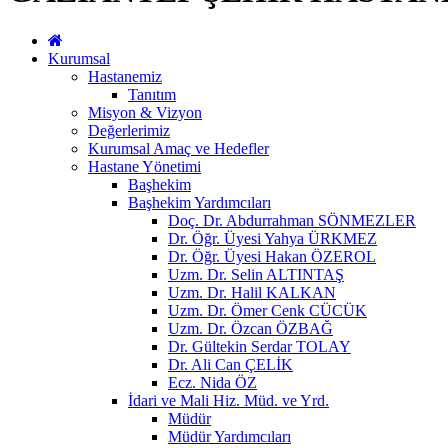
Kurumsal
Hastanemiz
Tanıtım
Misyon & Vizyon
Değerlerimiz
Kurumsal Amaç ve Hedefler
Hastane Yönetimi
Başhekim
Başhekim Yardımcıları
Doç. Dr. Abdurrahman SÖNMEZLER
Dr. Öğr. Üyesi Yahya ÜRKMEZ
Dr. Öğr. Üyesi Hakan ÖZEROL
Uzm. Dr. Selin ALTINTAŞ
Uzm. Dr. Halil KALKAN
Uzm. Dr. Ömer Cenk CÜCÜK
Uzm. Dr. Özcan ÖZBAĞ
Dr. Gültekin Serdar TOLAY
Dr. Ali Can ÇELİK
Ecz. Nida ÖZ
İdari ve Mali Hiz. Müd. ve Yrd.
Müdür
Müdür Yardımcıları