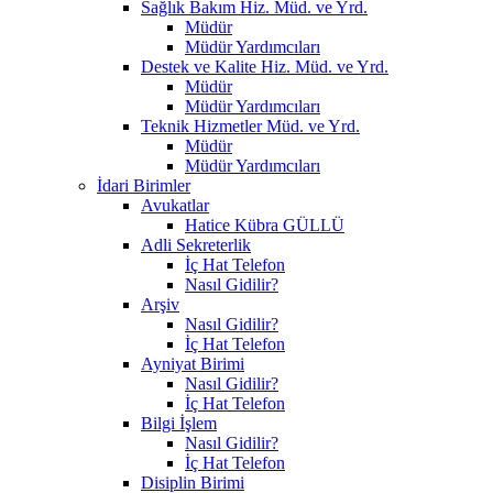
Sağlık Bakım Hiz. Müd. ve Yrd.
Müdür
Müdür Yardımcıları
Destek ve Kalite Hiz. Müd. ve Yrd.
Müdür
Müdür Yardımcıları
Teknik Hizmetler Müd. ve Yrd.
Müdür
Müdür Yardımcıları
İdari Birimler
Avukatlar
Hatice Kübra GÜLLÜ
Adli Sekreterlik
İç Hat Telefon
Nasıl Gidilir?
Arşiv
Nasıl Gidilir?
İç Hat Telefon
Ayniyat Birimi
Nasıl Gidilir?
İç Hat Telefon
Bilgi İşlem
Nasıl Gidilir?
İç Hat Telefon
Disiplin Birimi