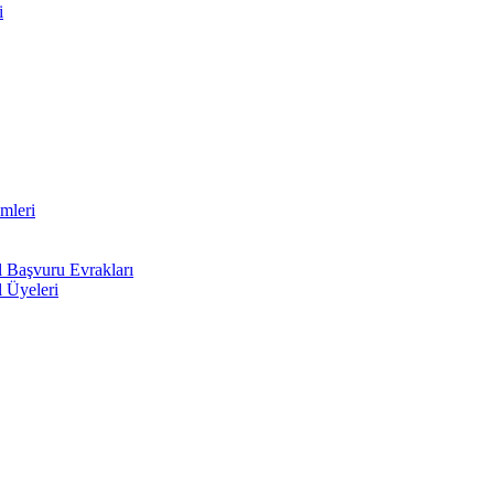
i
mleri
l Başvuru Evrakları
l Üyeleri