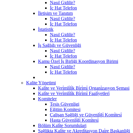
Nasıl Gidilir?
İç Hat Telefon
İletişim ve Tanıtım
Nasıl Gidilir?
İç Hat Telefon
İstatistik
Nasıl Gidilir?
İç Hat Telefon
İş Sağlığı ve Güvenliği
Nasıl Gidilir?
İç Hat Telefon
Kamu Özel İş Birliği Koordinasyon Birimi
Nasıl Gidilir?
İç Hat Telefon
Kalite Yönetimi
Kali̇te ve Veri̇mli̇li̇k Bi̇ri̇mi̇ Organi̇zasyon Şemasi
Kali̇te ve Veri̇mli̇li̇k Bi̇ri̇mi̇ Faali̇yetleri̇
Komiteler
Tesis Güvenligi
Eğitim Komitesi
Çalişan Sağliği ve Güvenli̇ği̇ Komi̇tesi̇
Hasta Güvenli̇ği̇ Komi̇tesi̇
Bölüm Kali̇te Sorumlulari
Sağlikta Kali̇te ve Akredi̇tasyon Dai̇re Başkanliği