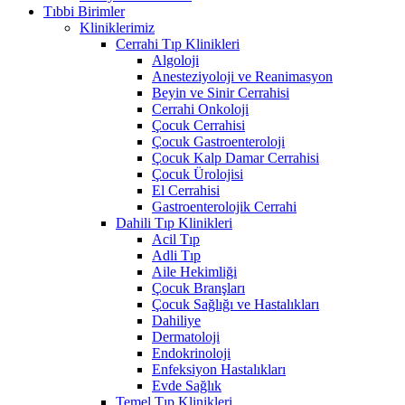
Tıbbi Birimler
Kliniklerimiz
Cerrahi Tıp Klinikleri
Algoloji
Anesteziyoloji ve Reanimasyon
Beyin ve Sinir Cerrahisi
Cerrahi Onkoloji
Çocuk Cerrahisi
Çocuk Gastroenteroloji
Çocuk Kalp Damar Cerrahisi
Çocuk Ürolojisi
El Cerrahisi
Gastroenterolojik Cerrahi
Dahili Tıp Klinikleri
Acil Tıp
Adli Tıp
Aile Hekimliği
Çocuk Branşları
Çocuk Sağlığı ve Hastalıkları
Dahiliye
Dermatoloji
Endokrinoloji
Enfeksiyon Hastalıkları
Evde Sağlık
Temel Tıp Klinikleri