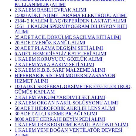
KULLANIMLIK) ALIMI
2 KALEM BASILI EVRAK ALIMI
15000 ADET İŞİTME TARAMA ELEKTRODU ALIMI
2184- 2 KALEM İLAÇ (BİPERİDEN LAKTAT) ALIMI
1561- 1 KALEM SPERMİYOGRAM DİLÜSYON KİTİ
ALIMI
25 ADET ACİL DÖKÜLME SAÇILMA KİTİ ALIMI
20 ADET VENÖZ KANÜL ALIMI
20 ADET PLAZMA DEĞİŞİM SETİ ALIMI
6 ADET HEMODİYALİZ KATETERİ ALIMI
1 KALEM KORUYUCU GÖZLÜK ALIMI
2 KALEM YARA BAKIM SETİ ALIMI
2 KALEM K.B.B. SARF MALZEME ALIMI
HİPERBARİK SİSTEMİ MODERNİZASASYON
HİZMET ALIMI
100 ADET SEREBRAL OKSİMETRE EEG ELEKTROD,
GÜMÜŞ KAPLAM
2 KALEM VAKUM YARDIMLI SET ALIMI
2 KALEM ORGAN NAKİL SOLÜSYONU ALIMI
50 ADET HİDROFOBİK AKRİLİK LENS ALIMI
30 ADET ALÇI KESME BIÇAĞI ALIMI
8000 ADET CERRAHİ BEYİN PEDİ ALIMI
1 KALEM TRAKEOSTOMİ KANÜL BALONU ALIMI
1 KALEM YENİ DOĞAN VENTİLATÖR DEVRESİ
ALIMI