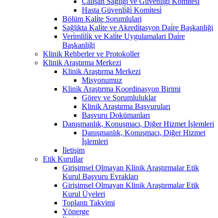
Çalişan Sağliği ve Güvenli̇ği̇ Komi̇tesi̇
Hasta Güvenli̇ği̇ Komi̇tesi̇
Bölüm Kali̇te Sorumlulari
Sağlikta Kali̇te ve Akredi̇tasyon Dai̇re Başkanliği
Veri̇mli̇li̇k ve Kali̇te Uygulamalari Dai̇re
Başkanliği
Klinik Rehberler ve Protokoller
Klinik Araştırma Merkezi
Klinik Araştırma Merkezi
Misyonumuz
Klinik Araştırma Koordinasyon Birimi
Görev ve Sorumluluklar
Klinik Araştırma Başvuruları
Başvuru Dokümanları
Danışmanlık, Konuşmacı, Diğer Hizmet İşlemleri
Danışmanlık, Konuşmacı, Diğer Hizmet
İşlemleri
İletişim
Etik Kurullar
Girişimsel Olmayan Klinik Araştırmalar Etik
Kurul Başvuru Evrakları
Girişimsel Olmayan Klinik Araştırmalar Etik
Kurul Üyeleri
Toplantı Takvimi
Yönerge