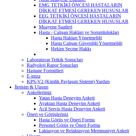
EMG TETKİKİ ÖNCESİ HASTALARIN
DİKKAT ETMESİ GEREKEN HUSUSLAR
EEG TETKİKİ ÖNCESİ HASTALARIN
DİKKAT ETMESİ GEREKEN HUSUSLAR
Muayene Saatleri
Hasta - Çalışan Hakları ve Sorumlulukları
Hasta Hakları Yönetmeliği
Hasta Çalışan Güvenliği Yönetmeliği
Hekim Seçme Hakkı
Laboratuvar Tetkik Sonuçları
Radyoloji Rapor Sonuçları
Hastane Formülleri
E-imza
KPS-V2 (Kimlik Paylaşım Sistemi) Yardım
İletişim & Ulaşım
Anketlerimiz
Yatan Hasta Deneyim Anketi
Ayaktan Hasta Deneyim Anketi
Acil Servis Hasta Deneyim Anketi
Öneri ve Görüşleriniz
Hasta Görüş ve Öneri Formu
Personel Görüş ve Öneri Formu
Laktasyon ve Relaktasyon Memnuniyet Anketi