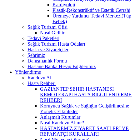
Kardiyoloji
Plastik,Rekonstrüktif ve Estetik Cerrahi
Üremeye Yardımcı Tedavi Merkezi(Tüp
Bebek)
Sağlık Turizmi Ofisi
Nasıl Gidilir
Tedavi Paketleri
Sağlık Turizmi Hasta Odaları
Hasta ve Ziyaretçiler
Şehrimiz
Danışmanlık Formu
Hastane Banka Hesap Bilgilerimiz
Yönlendirme
Randevu Al
Hasta Rehberi
GAZIANTEP SEHIR HASTANESI
KEMOTERAPI HASTA BILGILENDIRME
REHBERI
Koruyucu Sağlık ve Sağlığın Geliştirilmesine
Yönelik Etkinlikler
Anlaşmalı Kurumlar
Nasıl Randevu Alınır?
HASTANEMİZ ZİYARET SAATLERİ VE
REFAKATÇİ KURALLARI
Nasıl Muayene Olurum?