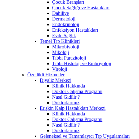
Çocuk Branşları
Çocuk Sağlığı ve Hastalıkları
Dahiliye
Dermatoloji
Endokrinoloji
Enfeksiyon Hastalıkları
Evde Sağlık
Temel Tıp Klinikleri
Mikrobiyoloji
Mikoloji
Tıbbi Parazitoloji
Tıbbi Histoloji ve Embriyoloji
Viroloji
Özellikli Hizmetler
Diyaliz Merkezi
Klinik Hakkında
Doktor Çalışma Programı
Nasıl Gidilir ?
Doktorlarımız
Erişkin Kalp Hastalıkları Merkezi
Klinik Hakkında
Doktor Çalışma Programı
Nasıl Gidilir ?
Doktorlarımız
Geleneksel ve Tamamlayıcı Tıp Uygulamaları