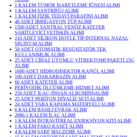
1 KALEM TÜMÖR İŞARETLEME İĞNESİ ALIMI
1 KALEM SANTRİFÜJ ALIMI
1 KALEM FİZİK TEDAVİ PARAFİNİ ALIMI
40 ADET İRRİGASYON TÜP ALIMI
1500 ADET SANTRAL VENÖZ KATETER
SABİTLEYİCİ YETİŞKİN ALIMI
210 ADET SİLİKON DOYLE TİP İNTERNAL NAZAL
SPLİNT-M ALIMI
50 ADET OTOMATİK RESÜSİTATÖR TEK
KULLANIMLIK ALIMI
25 ADET CİHAZ UYUMLU VİTREKTOMİ PAKETİ 25G
ALIMI
1600 ADET HİDRODİSEKTÖR KANÜL ALIMI
100 ADET DAKARBAZİN ALIMI
60 ADET KATETER ALIMI
PERİYODİK ÖLÇÜMLEME HİZMET ALIMI
250 ADET İLAÇ (İNSAN ALBUMİNİ)ALIMI
25 ADET PERİTON DİYALİZ SETİ ALIMI
24 ADET YARA KAPAMA MATERYELİ ALIMI
6 KALEM BASILI EVRAK ALIMI
2086-1 KALEM İLAÇ ALIMI
1 KALEM İNTRAVİTREAL ENJEKSİYON KİTİ ALIMI
1 KALEM FAKO KASET ALIMI
4 KALEM SARF MALZEME ALIMI