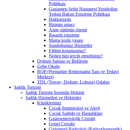
Politikası
Gaziantep Şehir Hastanesi Yenidoğan
Yoğun Bakım Emzirme Politikası
Hakkımızda
Birimin amacı
Anne sütünün önemi
Başarılı emzirme
Mama kodu yasası
Sunduğumuz Hizmetler
Eğitim konularımız?
Neden bizi tercih etmelisiniz?
Doğum Salonu ve Bekleme
Gebe Okulu
ROP (Prematüre Retinopatisi Tanı ve Tedavi
Merkezi)
TDL (Travay, Doğum, Lohusa) Odaları
Sağlık Turizmi
Sağlık Turizmi Sorumlu Hekimi
Sağlık Hizmetleri ve Hekimler
Kliniklerimiz
Çocuk İmmünoloji ve Alerji
Çocuk Sağlığı ve Hastalıkları
Gastroenterolojik Cerrahi
Genel Cerrahi
Girişimsel Radyoloji (Radyodiagnostik)