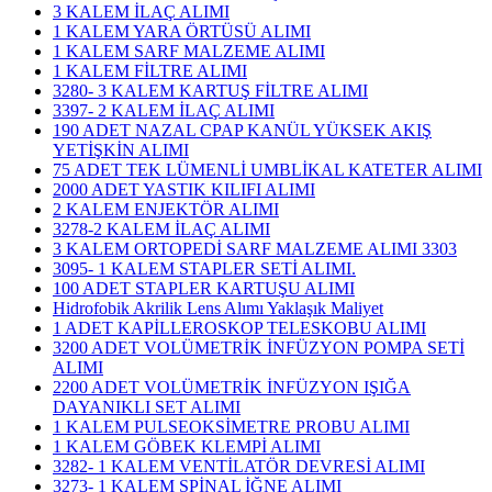
3 KALEM İLAÇ ALIMI
1 KALEM YARA ÖRTÜSÜ ALIMI
1 KALEM SARF MALZEME ALIMI
1 KALEM FİLTRE ALIMI
3280- 3 KALEM KARTUŞ FİLTRE ALIMI
3397- 2 KALEM İLAÇ ALIMI
190 ADET NAZAL CPAP KANÜL YÜKSEK AKIŞ
YETİŞKİN ALIMI
75 ADET TEK LÜMENLİ UMBLİKAL KATETER ALIMI
2000 ADET YASTIK KILIFI ALIMI
2 KALEM ENJEKTÖR ALIMI
3278-2 KALEM İLAÇ ALIMI
3 KALEM ORTOPEDİ SARF MALZEME ALIMI 3303
3095- 1 KALEM STAPLER SETİ ALIMI.
100 ADET STAPLER KARTUŞU ALIMI
Hidrofobik Akrilik Lens Alımı Yaklaşık Maliyet
1 ADET KAPİLLEROSKOP TELESKOBU ALIMI
3200 ADET VOLÜMETRİK İNFÜZYON POMPA SETİ
ALIMI
2200 ADET VOLÜMETRİK İNFÜZYON IŞIĞA
DAYANIKLI SET ALIMI
1 KALEM PULSEOKSİMETRE PROBU ALIMI
1 KALEM GÖBEK KLEMPİ ALIMI
3282- 1 KALEM VENTİLATÖR DEVRESİ ALIMI
3273- 1 KALEM SPİNAL İĞNE ALIMI