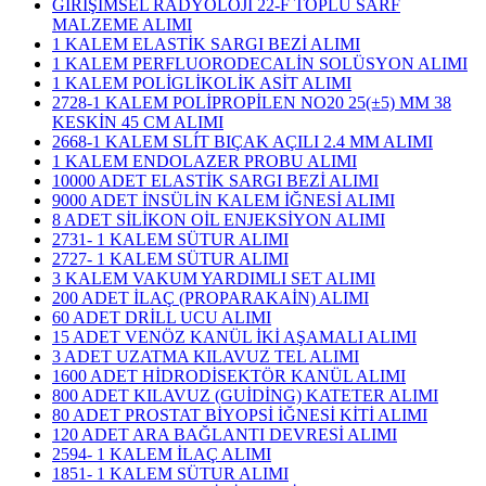
GİRİŞİMSEL RADYOLOJİ 22-F TOPLU SARF
MALZEME ALIMI
1 KALEM ELASTİK SARGI BEZİ ALIMI
1 KALEM PERFLUORODECALİN SOLÜSYON ALIMI
1 KALEM POLİGLİKOLİK ASİT ALIMI
2728-1 KALEM POLİPROPİLEN NO20 25(±5) MM 38
KESKİN 45 CM ALIMI
2668-1 KALEM SLÍT BIÇAK AÇILI 2.4 MM ALIMI
1 KALEM ENDOLAZER PROBU ALIMI
10000 ADET ELASTİK SARGI BEZİ ALIMI
9000 ADET İNSÜLİN KALEM İĞNESİ ALIMI
8 ADET SİLİKON OİL ENJEKSİYON ALIMI
2731- 1 KALEM SÜTUR ALIMI
2727- 1 KALEM SÜTUR ALIMI
3 KALEM VAKUM YARDIMLI SET ALIMI
200 ADET İLAÇ (PROPARAKAİN) ALIMI
60 ADET DRİLL UCU ALIMI
15 ADET VENÖZ KANÜL İKİ AŞAMALI ALIMI
3 ADET UZATMA KILAVUZ TEL ALIMI
1600 ADET HİDRODİSEKTÖR KANÜL ALIMI
800 ADET KILAVUZ (GUİDİNG) KATETER ALIMI
80 ADET PROSTAT BİYOPSİ İĞNESİ KİTİ ALIMI
120 ADET ARA BAĞLANTI DEVRESİ ALIMI
2594- 1 KALEM İLAÇ ALIMI
1851- 1 KALEM SÜTUR ALIMI