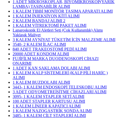
1 ADET MİKROSKOPLAR, BİYOMİKROSKOP(YARIK
LAMBA) TAŞINABİLİR ALIMI
1 KALEM TIBBİ MONİTÖR TAŞIMA APARATI ALIMI
1 KALEM İNJEKSİYON KİTİ ALIMI
2 KALEM BANDAJ ALIMI 2
1 KALEM VİTREKTOMİ PAKET ALIMI
Laparoskopik El Aletleri Seti (Çok Kullanımlık) Alımı
Yaklaşık Maliyet
3 KALEM AYNİYAT TÜKETİM İÇİN MALZEME ALIMI
3540- 2 KALEM İLAÇ ALIMI
840 ADET TRAKEOSTOMİ PEDİ ALIMI
20000 ADET KONDOM ALIMI
FUJİFİLM MARKA DUODENOSKOPİ CİHAZI
ONARIMI
1 ADET KAN SAKLAMA DOLABI ALIMI
1 KALEM KALP SİSTEMLERİ (KALP PİLİ HARİÇ )
ALIMI
1 KALEM BUZDOLABI ALIMI
3443- 1 KALEM ENDOSKOPİ TELESKOBU ALIMI
3 ADET ODYOMETREİŞİTME CİHAZLARI ALIMI
3095- 1 KALEM STAPLER SETİ ALIMI
100 ADET STAPLER KARTUŞU ALIMI
1 KALEM LİNEER KAPATICI ALIMI
1 KALEM NAZOGASTRİK SONDA ALIMI
3485- 1 KALEM CİLT STAPLERİ ALIMI