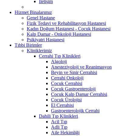
İletişim
Hizmet Binalarımız
Genel Hastane
Fizik Tedavi ve Rehabilitasyon Hastanesi
Kadın Doğum Hastanesi - Çocuk Hastanesi
Kalp Damar - Onkoloji Hastanesi
Psikiyatri Hastanesi
Tıbbi Birimler
Kliniklerimiz
Cerrahi Tıp Klinikleri
Algoloji
Anesteziyoloji ve Reanimasyon
Beyin ve Sinir Cerrahisi
Cerrahi Onkoloji
Çocuk Cerrahisi
Çocuk Gastroenteroloji
Çocuk Kalp Damar Cerrahisi
Çocuk Ürolojisi
El Cerrahisi
Gastroenterolojik Cerrahi
Dahili Tıp Klinikleri
Acil Tıp
Adli Tıp
Aile Hekimliği