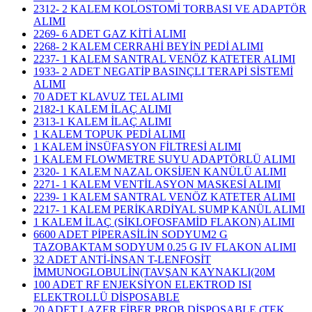
2312- 2 KALEM KOLOSTOMİ TORBASI VE ADAPTÖR
ALIMI
2269- 6 ADET GAZ KİTİ ALIMI
2268- 2 KALEM CERRAHİ BEYİN PEDİ ALIMI
2237- 1 KALEM SANTRAL VENÖZ KATETER ALIMI
1933- 2 ADET NEGATİP BASINÇLI TERAPİ SİSTEMİ
ALIMI
70 ADET KLAVUZ TEL ALIMI
2182-1 KALEM İLAÇ ALIMI
2313-1 KALEM İLAÇ ALIMI
1 KALEM TOPUK PEDİ ALIMI
1 KALEM İNSÜFASYON FİLTRESİ ALIMI
1 KALEM FLOWMETRE SUYU ADAPTÖRLÜ ALIMI
2320- 1 KALEM NAZAL OKSİJEN KANÜLÜ ALIMI
2271- 1 KALEM VENTİLASYON MASKESİ ALIMI
2239- 1 KALEM SANTRAL VENÖZ KATETER ALIMI
2217- 1 KALEM PERİKARDİYAL SUMP KANÜL ALIMI
1 KALEM İLAÇ (SİKLOFOSFAMİD FLAKON) ALIMI
6600 ADET PİPERASİLİN SODYUM2 G
TAZOBAKTAM SODYUM 0.25 G IV FLAKON ALIMI
32 ADET ANTİ-İNSAN T-LENFOSİT
İMMUNOGLOBULİN(TAVŞAN KAYNAKLI(20M
100 ADET RF ENJEKSİYON ELEKTROD ISI
ELEKTROLLÜ DİSPOSABLE
20 ADET LAZER FİBER PROB DİSPOSABLE (TEK