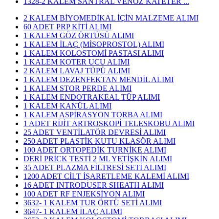
1328-2 KALEM SANTRAL VENÖZ KATETER ...
2 KALEM BİYOMEDİKAL İÇİN MALZEME ALIMI
60 ADET PRP KİTİ ALIMI
1 KALEM GÖZ ÖRTÜSÜ ALIMI
1 KALEM İLAÇ (MİSOPROSTOL) ALIMI
1 KALEM KOLOSTOMİ PASTASI ALIMI
1 KALEM KOTER UCU ALIMI
2 KALEM LAVAJ TÜPÜ ALIMI
1 KALEM DEZENFEKTAN MENDİL ALIMI
1 KALEM STOR PERDE ALIMI
1 KALEM ENDOTRAKEAL TÜP ALIMI
1 KALEM KANÜL ALIMI
1 KALEM ASPİRASYON TORBA ALIMI
1 ADET RİJİT ARTROSKOPİ TELESKOBU ALIMI
25 ADET VENTİLATÖR DEVRESİ ALIMI
250 ADET PLASTİK KUTU KLASÖR ALIMI
100 ADET ORTOPEDİK TURNİKE ALIMI
DERİ PRİCK TESTİ 2 ML YETİŞKİN ALIMI
35 ADET PLAZMA FİLTRESİ SETİ ALIMI
1200 ADET CİLT İŞARETLEME KALEMİ ALIMI
16 ADET INTRODUSER SHEATH ALIMI
100 ADET RF ENJEKSİYON ALIMI
3632- 1 KALEM TUR ÖRTÜ SETİ ALIMI
3647- 1 KALEM İLAÇ ALIMI