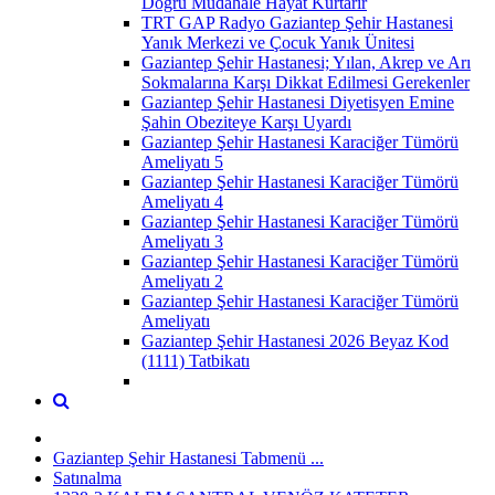
Doğru Müdahale Hayat Kurtarır
TRT GAP Radyo Gaziantep Şehir Hastanesi
Yanık Merkezi ve Çocuk Yanık Ünitesi
Gaziantep Şehir Hastanesi; Yılan, Akrep ve Arı
Sokmalarına Karşı Dikkat Edilmesi Gerekenler
Gaziantep Şehir Hastanesi Diyetisyen Emine
Şahin Obeziteye Karşı Uyardı
Gaziantep Şehir Hastanesi Karaciğer Tümörü
Ameliyatı 5
Gaziantep Şehir Hastanesi Karaciğer Tümörü
Ameliyatı 4
Gaziantep Şehir Hastanesi Karaciğer Tümörü
Ameliyatı 3
Gaziantep Şehir Hastanesi Karaciğer Tümörü
Ameliyatı 2
Gaziantep Şehir Hastanesi Karaciğer Tümörü
Ameliyatı
Gaziantep Şehir Hastanesi 2026 Beyaz Kod
(1111) Tatbikatı
Gaziantep Şehir Hastanesi Tabmenü ...
Satınalma