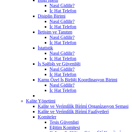
Bilgi İşlem
Nasıl Gidilir?
İç Hat Telefon
Disiplin Birimi
Nasıl Gidilir?
İç Hat Telefon
İletişim ve Tanıtım
Nasıl Gidilir?
İç Hat Telefon
İstatistik
Nasıl Gidilir?
İç Hat Telefon
İş Sağlığı ve Güvenliği
Nasıl Gidilir?
İç Hat Telefon
Kamu Özel İş Birliği Koordinasyon Birimi
Nasıl Gidilir?
İç Hat Telefon
Kalite Yönetimi
Kali̇te ve Veri̇mli̇li̇k Bi̇ri̇mi̇ Organi̇zasyon Şemasi
Kali̇te ve Veri̇mli̇li̇k Bi̇ri̇mi̇ Faali̇yetleri̇
Komiteler
Tesis Güvenligi
Eğitim Komitesi