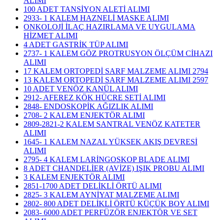
ALIMI
100 ADET TANSİYON ALETİ ALIMI
2933- 1 KALEM HAZNELİ MASKE ALIMI
ONKOLOJİ İLAÇ HAZIRLAMA VE UYGULAMA
HİZMET ALIMI
4 ADET GASTRİK TÜP ALIMI
2737- 1 KALEM GÖZ PROTRUSYON ÖLÇÜM CİHAZI
ALIMI
17 KALEM ORTOPEDİ SARF MALZEME ALIMI 2794
13 KALEM ORTOPEDİ SARF MALZEME ALIMI 2597
10 ADET VENÖZ KANÜL ALIMI
2912- AFEREZ KÖK HÜCRE SETİ ALIMI
2848- ENDOSKOPİK AĞIZLIK ALIMI
2708- 2 KALEM ENJEKTÖR ALIMI
2809-2821-2 KALEM SANTRAL VENÖZ KATETER
ALIMI
1645- 1 KALEM NAZAL YÜKSEK AKIŞ DEVRESİ
ALIMI
2795- 4 KALEM LARİNGOSKOP BLADE ALIMI
8 ADET CHANDELİER (AVİZE) IŞIK PROBU ALIMI
3 KALEM ENJEKTÖR ALIMI
2851-1700 ADET DELİKLİ ÖRTÜ ALIMI
2825- 3 KALEM AYNİYAT MALZEME ALIMI
2802- 800 ADET DELİKLİ ÖRTÜ KÜÇÜK BOY ALIMI
2083- 6000 ADET PERFÜZÖR ENJEKTÖR VE SET