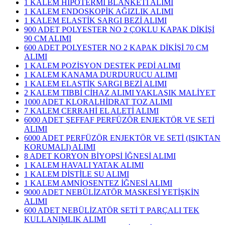
1 KALEM HİPOTERMİ BLANKETİ ALIMI
1 KALEM ENDOSKOPİK AĞIZLIK ALIMI
1 KALEM ELASTİK SARGI BEZİ ALIMI
900 ADET POLYESTER NO 2 ÇOKLU KAPAK DİKİŞİ
90 CM ALIMI
600 ADET POLYESTER NO 2 KAPAK DİKİŞİ 70 CM
ALIMI
1 KALEM POZİSYON DESTEK PEDİ ALIMI
1 KALEM KANAMA DURDURUCU ALIMI
1 KALEM ELASTİK SARGI BEZİ ALIMI
2 KALEM TIBBİ CİHAZ ALIMI YAKLAŞIK MALİYET
1000 ADET KLORALHİDRAT TOZ ALIMI
7 KALEM CERRAHİ EL ALETİ ALIMI
6000 ADET ŞEFFAF PERFÜZÖR ENJEKTÖR VE SETİ
ALIMI
6000 ADET PERFÜZÖR ENJEKTÖR VE SETİ (IŞIKTAN
KORUMALI) ALIMI
8 ADET KORYON BİYOPSİ İĞNESİ ALIMI
1 KALEM HAVALI YATAK ALIMI
1 KALEM DİSTİLE SU ALIMI
1 KALEM AMNİOSENTEZ İĞNESİ ALIMI
9000 ADET NEBÜLİZATÖR MASKESİ YETİŞKİN
ALIMI
600 ADET NEBÜLİZATÖR SETİ T PARÇALI TEK
KULLANIMLIK ALIMI