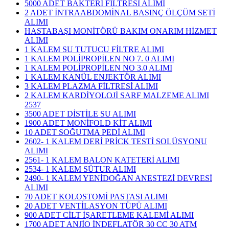
5000 ADET BAKTERİ FİLTRESİ ALIMI
2 ADET İNTRAABDOMİNAL BASINÇ ÖLÇÜM SETİ
ALIMI
HASTABAŞI MONİTÖRÜ BAKIM ONARIM HİZMET
ALIMI
1 KALEM SU TUTUCU FİLTRE ALIMI
1 KALEM POLİPROPİLEN NO 7. 0 ALIMI
1 KALEM POLİPROPİLEN NO 3.0 ALIMI
1 KALEM KANÜL ENJEKTÖR ALIMI
3 KALEM PLAZMA FİLTRESİ ALIMI
​2 KALEM KARDİYOLOJİ SARF MALZEME ALIMI
2537
3500 ADET DİSTİLE SU ALIMI
1900 ADET MONİFOLD KİT ALIMI
10 ADET SOĞUTMA PEDİ ALIMI
2602- 1 KALEM DERİ PRİCK TESTİ SOLÜSYONU
ALIMI
2561- 1 KALEM BALON KATETERİ ALIMI
2534- 1 KALEM SÜTUR ALIMI
2490- 1 KALEM YENİDOĞAN ANESTEZİ DEVRESİ
ALIMI
70 ADET KOLOSTOMİ PASTASI ALIMI
20 ADET VENTİLASYON TÜPÜ ALIMI
900 ADET CİLT İŞARETLEME KALEMİ ALIMI
1700 ADET ANJİO İNDEFLATÖR 30 CC 30 ATM