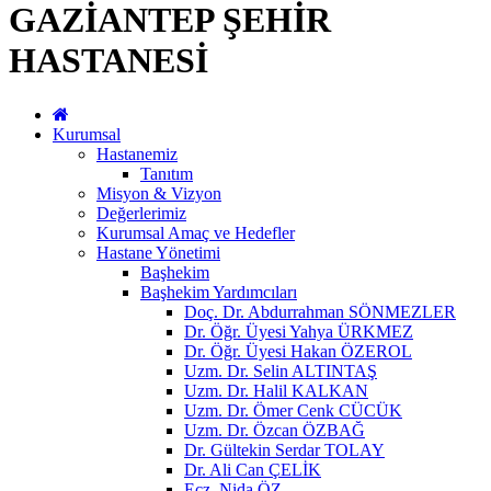
GAZİANTEP ŞEHİR
HASTANESİ
Kurumsal
Hastanemiz
Tanıtım
Misyon & Vizyon
Değerlerimiz
Kurumsal Amaç ve Hedefler
Hastane Yönetimi
Başhekim
Başhekim Yardımcıları
Doç. Dr. Abdurrahman SÖNMEZLER
Dr. Öğr. Üyesi Yahya ÜRKMEZ
Dr. Öğr. Üyesi Hakan ÖZEROL
Uzm. Dr. Selin ALTINTAŞ
Uzm. Dr. Halil KALKAN
Uzm. Dr. Ömer Cenk CÜCÜK
Uzm. Dr. Özcan ÖZBAĞ
Dr. Gültekin Serdar TOLAY
Dr. Ali Can ÇELİK
Ecz. Nida ÖZ