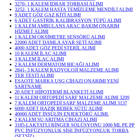
3270- 1 KALEM İDRAR TORBASI ALIMI
3252- 1 KALEM HASTA TEMİZLEME MENDİLİ ALIMI
9 ADET GÖZ GAZ KİTİ ALIMI
6 ADET GASTRİK KALİBRASYON TÜPÜ ALIMI
1 KALEM AMBULANS ARAÇ BAKIM ONARIM
HİZMET ALIMI
1 KALEM OKSİMETRE SENSÖRÜ ALIMI
22000 ADET DAMLA AYAR SETİ ALIMI
4000 ADET GÖZ PEDİ STERİL ALIMI
10 KALEM İLAÇ ALIMI
3 KALEM İLAÇ ALIMI
2 KALEM DERMATOM BIÇAĞI ALIMI
2841- 3 KALEM RADYOLOJİ MALZEME ALIMI
TER TESTİ ALIMI
ESAOTE MARKA USG CİHAZI ONARIMI YENİ
ŞARTNAME
20 ADET HİPOTERMİ BLANKETİ ALIMI
11 KALEM ORTOPEDİ SARF MALZEME ALIMI 3209
7 KALEM ORTOPEDİ SARF MALZEME ALIMI 3137
6000 ADET HAZIR BEBEK SÜTÜ ALIMI
40000 ADET İNSÜLİN ENJEKTÖRÜ ALIMI.
2 KALEM SU ARITMA CİHAZI ALIMI
3185-LAKTATLI RİNGER SOLÜSYONU 1000 ML PE PP
PVC İNFÜZYONLUK ŞİŞE İNFÜZYONLUK TORBA
(SETSİZ)