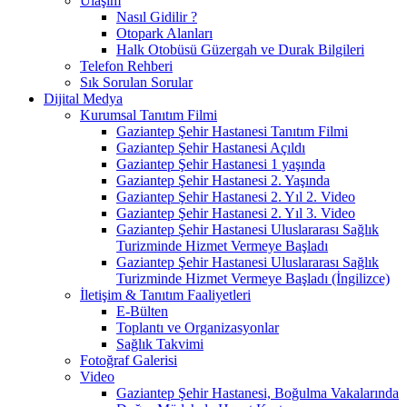
Ulaşım
Nasıl Gidilir ?
Otopark Alanları
Halk Otobüsü Güzergah ve Durak Bilgileri
Telefon Rehberi
Sık Sorulan Sorular
Dijital Medya
Kurumsal Tanıtım Filmi
Gaziantep Şehir Hastanesi Tanıtım Filmi
Gaziantep Şehir Hastanesi Açıldı
Gaziantep Şehir Hastanesi 1 yaşında
Gaziantep Şehir Hastanesi 2. Yaşında
Gaziantep Şehir Hastanesi 2. Yıl 2. Video
Gaziantep Şehir Hastanesi 2. Yıl 3. Video
Gaziantep Şehir Hastanesi Uluslararası Sağlık
Turizminde Hizmet Vermeye Başladı
Gaziantep Şehir Hastanesi Uluslararası Sağlık
Turizminde Hizmet Vermeye Başladı (İngilizce)
İletişim & Tanıtım Faaliyetleri
E-Bülten
Toplantı ve Organizasyonlar
Sağlık Takvimi
Fotoğraf Galerisi
Video
Gaziantep Şehir Hastanesi, Boğulma Vakalarında