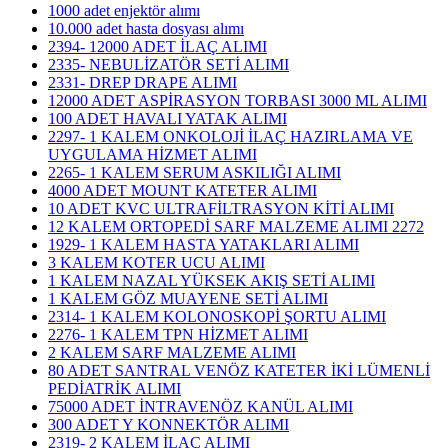
1000 adet enjektör alımı
10.000 adet hasta dosyası alımı
2394- 12000 ADET İLAÇ ALIMI
2335- NEBULİZATÖR SETİ ALIMI
2331- DREP DRAPE ALIMI
12000 ADET ASPİRASYON TORBASI 3000 ML ALIMI
100 ADET HAVALI YATAK ALIMI
2297- 1 KALEM ONKOLOJİ İLAÇ HAZIRLAMA VE
UYGULAMA HİZMET ALIMI
2265- 1 KALEM SERUM ASKILIĞI ALIMI
4000 ADET MOUNT KATETER ALIMI
10 ADET KVC ULTRAFİLTRASYON KİTİ ALIMI
12 KALEM ORTOPEDİ SARF MALZEME ALIMI 2272
1929- 1 KALEM HASTA YATAKLARI ALIMI
3 KALEM KOTER UCU ALIMI
1 KALEM NAZAL YÜKSEK AKIŞ SETİ ALIMI
1 KALEM GÖZ MUAYENE SETİ ALIMI
2314- 1 KALEM KOLONOSKOPİ ŞORTU ALIMI
2276- 1 KALEM TPN HİZMET ALIMI
2 KALEM SARF MALZEME ALIMI
80 ADET SANTRAL VENÖZ KATETER İKİ LÜMENLİ
PEDİATRİK ALIMI
75000 ADET İNTRAVENÖZ KANÜL ALIMI
300 ADET Y KONNEKTÖR ALIMI
2319- 2 KALEM İLAÇ ALIMI