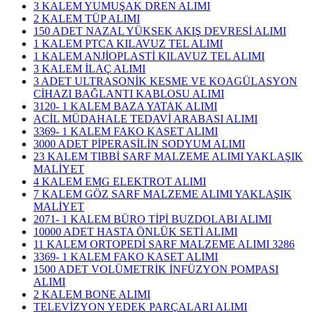
3 KALEM YUMUŞAK DREN ALIMI
2 KALEM TÜP ALIMI
150 ADET NAZAL YÜKSEK AKIŞ DEVRESİ ALIMI
1 KALEM PTCA KILAVUZ TEL ALIMI
1 KALEM ANJİOPLASTİ KILAVUZ TEL ALIMI
3 KALEM İLAÇ ALIMI
3 ADET ULTRASONİK KESME VE KOAGÜLASYON
CİHAZI BAĞLANTI KABLOSU ALIMI
3120- 1 KALEM BAZA YATAK ALIMI
ACİL MÜDAHALE TEDAVİ ARABASI ALIMI
3369- 1 KALEM FAKO KASET ALIMI
3000 ADET PİPERASİLİN SODYUM ALIMI
23 KALEM TIBBİ SARF MALZEME ALIMI YAKLAŞIK
MALİYET
4 KALEM EMG ELEKTROT ALIMI
7 KALEM GÖZ SARF MALZEME ALIMI YAKLAŞIK
MALİYET
2071- 1 KALEM BÜRO TİPİ BUZDOLABI ALIMI
10000 ADET HASTA ÖNLÜK SETİ ALIMI
11 KALEM ORTOPEDİ SARF MALZEME ALIMI 3286
3369- 1 KALEM FAKO KASET ALIMI
1500 ADET VOLÜMETRİK İNFÜZYON POMPASI
ALIMI
2 KALEM BONE ALIMI
TELEVİZYON YEDEK PARÇALARI ALIMI