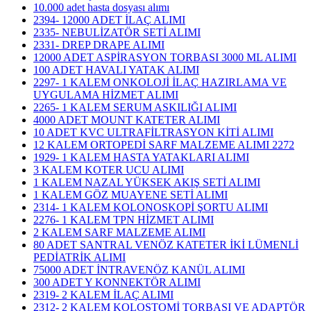
10.000 adet hasta dosyası alımı
2394- 12000 ADET İLAÇ ALIMI
2335- NEBULİZATÖR SETİ ALIMI
2331- DREP DRAPE ALIMI
12000 ADET ASPİRASYON TORBASI 3000 ML ALIMI
100 ADET HAVALI YATAK ALIMI
2297- 1 KALEM ONKOLOJİ İLAÇ HAZIRLAMA VE
UYGULAMA HİZMET ALIMI
2265- 1 KALEM SERUM ASKILIĞI ALIMI
4000 ADET MOUNT KATETER ALIMI
10 ADET KVC ULTRAFİLTRASYON KİTİ ALIMI
12 KALEM ORTOPEDİ SARF MALZEME ALIMI 2272
1929- 1 KALEM HASTA YATAKLARI ALIMI
3 KALEM KOTER UCU ALIMI
1 KALEM NAZAL YÜKSEK AKIŞ SETİ ALIMI
1 KALEM GÖZ MUAYENE SETİ ALIMI
2314- 1 KALEM KOLONOSKOPİ ŞORTU ALIMI
2276- 1 KALEM TPN HİZMET ALIMI
2 KALEM SARF MALZEME ALIMI
80 ADET SANTRAL VENÖZ KATETER İKİ LÜMENLİ
PEDİATRİK ALIMI
75000 ADET İNTRAVENÖZ KANÜL ALIMI
300 ADET Y KONNEKTÖR ALIMI
2319- 2 KALEM İLAÇ ALIMI
2312- 2 KALEM KOLOSTOMİ TORBASI VE ADAPTÖR