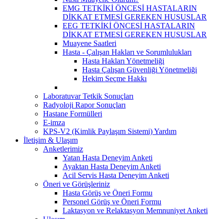
EMG TETKİKİ ÖNCESİ HASTALARIN
DİKKAT ETMESİ GEREKEN HUSUSLAR
EEG TETKİKİ ÖNCESİ HASTALARIN
DİKKAT ETMESİ GEREKEN HUSUSLAR
Muayene Saatleri
Hasta - Çalışan Hakları ve Sorumlulukları
Hasta Hakları Yönetmeliği
Hasta Çalışan Güvenliği Yönetmeliği
Hekim Seçme Hakkı
Laboratuvar Tetkik Sonuçları
Radyoloji Rapor Sonuçları
Hastane Formülleri
E-imza
KPS-V2 (Kimlik Paylaşım Sistemi) Yardım
İletişim & Ulaşım
Anketlerimiz
Yatan Hasta Deneyim Anketi
Ayaktan Hasta Deneyim Anketi
Acil Servis Hasta Deneyim Anketi
Öneri ve Görüşleriniz
Hasta Görüş ve Öneri Formu
Personel Görüş ve Öneri Formu
Laktasyon ve Relaktasyon Memnuniyet Anketi