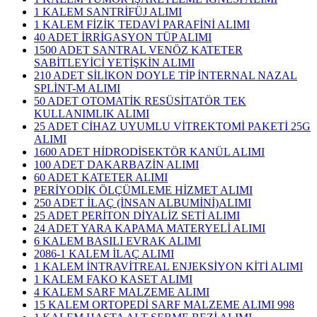
1 KALEM SANTRİFÜJ ALIMI
1 KALEM FİZİK TEDAVİ PARAFİNİ ALIMI
40 ADET İRRİGASYON TÜP ALIMI
1500 ADET SANTRAL VENÖZ KATETER
SABİTLEYİCİ YETİŞKİN ALIMI
210 ADET SİLİKON DOYLE TİP İNTERNAL NAZAL
SPLİNT-M ALIMI
50 ADET OTOMATİK RESÜSİTATÖR TEK
KULLANIMLIK ALIMI
25 ADET CİHAZ UYUMLU VİTREKTOMİ PAKETİ 25G
ALIMI
1600 ADET HİDRODİSEKTÖR KANÜL ALIMI
100 ADET DAKARBAZİN ALIMI
60 ADET KATETER ALIMI
PERİYODİK ÖLÇÜMLEME HİZMET ALIMI
250 ADET İLAÇ (İNSAN ALBUMİNİ)ALIMI
25 ADET PERİTON DİYALİZ SETİ ALIMI
24 ADET YARA KAPAMA MATERYELİ ALIMI
6 KALEM BASILI EVRAK ALIMI
2086-1 KALEM İLAÇ ALIMI
1 KALEM İNTRAVİTREAL ENJEKSİYON KİTİ ALIMI
1 KALEM FAKO KASET ALIMI
4 KALEM SARF MALZEME ALIMI
15 KALEM ORTOPEDİ SARF MALZEME ALIMI 998