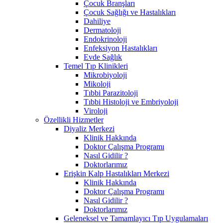
Çocuk Branşları
Çocuk Sağlığı ve Hastalıkları
Dahiliye
Dermatoloji
Endokrinoloji
Enfeksiyon Hastalıkları
Evde Sağlık
Temel Tıp Klinikleri
Mikrobiyoloji
Mikoloji
Tıbbi Parazitoloji
Tıbbi Histoloji ve Embriyoloji
Viroloji
Özellikli Hizmetler
Diyaliz Merkezi
Klinik Hakkında
Doktor Çalışma Programı
Nasıl Gidilir ?
Doktorlarımız
Erişkin Kalp Hastalıkları Merkezi
Klinik Hakkında
Doktor Çalışma Programı
Nasıl Gidilir ?
Doktorlarımız
Geleneksel ve Tamamlayıcı Tıp Uygulamaları