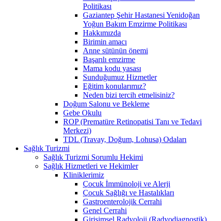
Politikası
Gaziantep Şehir Hastanesi Yenidoğan
Yoğun Bakım Emzirme Politikası
Hakkımızda
Birimin amacı
Anne sütünün önemi
Başarılı emzirme
Mama kodu yasası
Sunduğumuz Hizmetler
Eğitim konularımız?
Neden bizi tercih etmelisiniz?
Doğum Salonu ve Bekleme
Gebe Okulu
ROP (Prematüre Retinopatisi Tanı ve Tedavi
Merkezi)
TDL (Travay, Doğum, Lohusa) Odaları
Sağlık Turizmi
Sağlık Turizmi Sorumlu Hekimi
Sağlık Hizmetleri ve Hekimler
Kliniklerimiz
Çocuk İmmünoloji ve Alerji
Çocuk Sağlığı ve Hastalıkları
Gastroenterolojik Cerrahi
Genel Cerrahi
Girişimsel Radyoloji (Radyodiagnostik)