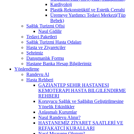
Kardiyoloji
Plastik,Rekonstrüktif ve Estetik Cerrahi
Üremeye Yardımcı Tedavi Merkezi(Tüp
Bebek)
Sağlık Turizmi Ofisi
Nasıl Gidilir
Tedavi Paketleri
Sağlık Turizmi Hasta Odaları
Hasta ve Ziyaretçiler
Şehrimiz
Danışmanlık Formu
Hastane Banka Hesap Bilgilerimiz
Yönlendirme
Randevu Al
Hasta Rehberi
GAZIANTEP SEHIR HASTANESI
KEMOTERAPI HASTA BILGILENDIRME
REHBERI
Koruyucu Sağlık ve Sağlığın Geliştirilmesine
Yönelik Etkinlikler
Anlaşmalı Kurumlar
Nasıl Randevu Alınır?
HASTANEMİZ ZİYARET SAATLERİ VE
REFAKATÇİ KURALLARI
Nasıl Muayene Olurum?