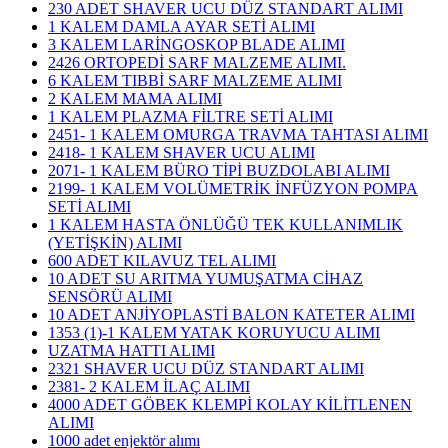
230 ADET SHAVER UCU DÜZ STANDART ALIMI
1 KALEM DAMLA AYAR SETİ ALIMI
3 KALEM LARİNGOSKOP BLADE ALIMI
2426 ORTOPEDİ SARF MALZEME ALIMI.
6 KALEM TIBBİ SARF MALZEME ALIMI
2 KALEM MAMA ALIMI
1 KALEM PLAZMA FİLTRE SETİ ALIMI
2451- 1 KALEM OMURGA TRAVMA TAHTASI ALIMI
2418- 1 KALEM SHAVER UCU ALIMI
2071- 1 KALEM BÜRO TİPİ BUZDOLABI ALIMI
2199- 1 KALEM VOLÜMETRİK İNFÜZYON POMPA
SETİ ALIMI
1 KALEM HASTA ÖNLÜĞÜ TEK KULLANIMLIK
(YETİŞKİN) ALIMI
600 ADET KILAVUZ TEL ALIMI
10 ADET SU ARITMA YUMUŞATMA CİHAZ
SENSÖRÜ ALIMI
10 ADET ANJİYOPLASTİ BALON KATETER ALIMI
1353 (1)-1 KALEM YATAK KORUYUCU ALIMI
UZATMA HATTI ALIMI
2321 SHAVER UCU DÜZ STANDART ALIMI
2381- 2 KALEM İLAÇ ALIMI
4000 ADET GÖBEK KLEMPİ KOLAY KİLİTLENEN
ALIMI
1000 adet enjektör alımı