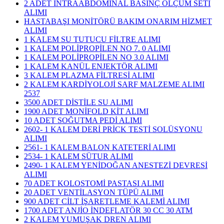
2 ADET İNTRAABDOMİNAL BASINÇ ÖLÇÜM SETİ
ALIMI
HASTABAŞI MONİTÖRÜ BAKIM ONARIM HİZMET
ALIMI
1 KALEM SU TUTUCU FİLTRE ALIMI
1 KALEM POLİPROPİLEN NO 7. 0 ALIMI
1 KALEM POLİPROPİLEN NO 3.0 ALIMI
1 KALEM KANÜL ENJEKTÖR ALIMI
3 KALEM PLAZMA FİLTRESİ ALIMI
​2 KALEM KARDİYOLOJİ SARF MALZEME ALIMI
2537
3500 ADET DİSTİLE SU ALIMI
1900 ADET MONİFOLD KİT ALIMI
10 ADET SOĞUTMA PEDİ ALIMI
2602- 1 KALEM DERİ PRİCK TESTİ SOLÜSYONU
ALIMI
2561- 1 KALEM BALON KATETERİ ALIMI
2534- 1 KALEM SÜTUR ALIMI
2490- 1 KALEM YENİDOĞAN ANESTEZİ DEVRESİ
ALIMI
70 ADET KOLOSTOMİ PASTASI ALIMI
20 ADET VENTİLASYON TÜPÜ ALIMI
900 ADET CİLT İŞARETLEME KALEMİ ALIMI
1700 ADET ANJİO İNDEFLATÖR 30 CC 30 ATM
2 KALEM YUMUŞAK DREN ALIMI