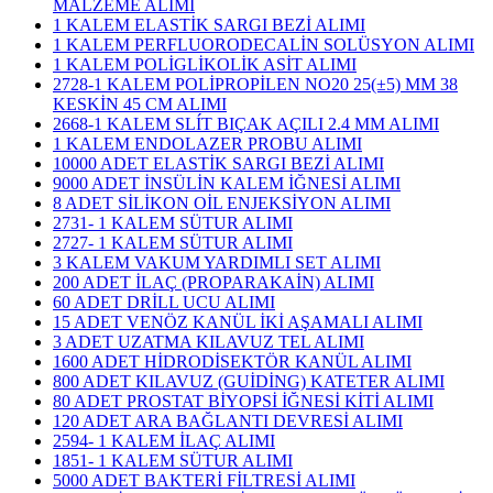
MALZEME ALIMI
1 KALEM ELASTİK SARGI BEZİ ALIMI
1 KALEM PERFLUORODECALİN SOLÜSYON ALIMI
1 KALEM POLİGLİKOLİK ASİT ALIMI
2728-1 KALEM POLİPROPİLEN NO20 25(±5) MM 38
KESKİN 45 CM ALIMI
2668-1 KALEM SLÍT BIÇAK AÇILI 2.4 MM ALIMI
1 KALEM ENDOLAZER PROBU ALIMI
10000 ADET ELASTİK SARGI BEZİ ALIMI
9000 ADET İNSÜLİN KALEM İĞNESİ ALIMI
8 ADET SİLİKON OİL ENJEKSİYON ALIMI
2731- 1 KALEM SÜTUR ALIMI
2727- 1 KALEM SÜTUR ALIMI
3 KALEM VAKUM YARDIMLI SET ALIMI
200 ADET İLAÇ (PROPARAKAİN) ALIMI
60 ADET DRİLL UCU ALIMI
15 ADET VENÖZ KANÜL İKİ AŞAMALI ALIMI
3 ADET UZATMA KILAVUZ TEL ALIMI
1600 ADET HİDRODİSEKTÖR KANÜL ALIMI
800 ADET KILAVUZ (GUİDİNG) KATETER ALIMI
80 ADET PROSTAT BİYOPSİ İĞNESİ KİTİ ALIMI
120 ADET ARA BAĞLANTI DEVRESİ ALIMI
2594- 1 KALEM İLAÇ ALIMI
1851- 1 KALEM SÜTUR ALIMI
5000 ADET BAKTERİ FİLTRESİ ALIMI