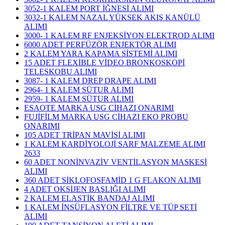
3052-1 KALEM PORT İĞNESİ ALIMI
3032-1 KALEM NAZAL YÜKSEK AKIŞ KANÜLÜ
ALIMI
3000- 1 KALEM RF ENJEKSİYON ELEKTROD ALIMI
6000 ADET PERFÜZÖR ENJEKTÖR ALIMI
2 KALEM YARA KAPAMA SİSTEMİ ALIMI
15 ADET FLEXİBLE VİDEO BRONKOSKOPİ
TELESKOBU ALIMI
3087- 1 KALEM DREP DRAPE ALIMI
2964- 1 KALEM SÜTUR ALIMI
2959- 1 KALEM SÜTUR ALIMI
ESAOTE MARKA USG CİHAZI ONARIMI
FUJİFİLM MARKA USG CİHAZI EKO PROBU
ONARIMI
105 ADET TRİPAN MAVİSİ ALIMI
1 KALEM KARDİYOLOJİ SARF MALZEME ALIMI
2633
60 ADET NONİNVAZİV VENTİLASYON MASKESİ
ALIMI
360 ADET SİKLOFOSFAMİD 1 G FLAKON ALIMI
4 ADET OKSİJEN BAŞLIĞI ALIMI
2 KALEM ELASTİK BANDAJ ALIMI
1 KALEM İNSÜFLASYON FİLTRE VE TÜP SETİ
ALIMI