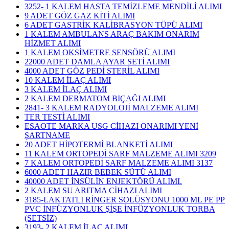
3252- 1 KALEM HASTA TEMİZLEME MENDİLİ ALIMI
9 ADET GÖZ GAZ KİTİ ALIMI
6 ADET GASTRİK KALİBRASYON TÜPÜ ALIMI
1 KALEM AMBULANS ARAÇ BAKIM ONARIM
HİZMET ALIMI
1 KALEM OKSİMETRE SENSÖRÜ ALIMI
22000 ADET DAMLA AYAR SETİ ALIMI
4000 ADET GÖZ PEDİ STERİL ALIMI
10 KALEM İLAÇ ALIMI
3 KALEM İLAÇ ALIMI
2 KALEM DERMATOM BIÇAĞI ALIMI
2841- 3 KALEM RADYOLOJİ MALZEME ALIMI
TER TESTİ ALIMI
ESAOTE MARKA USG CİHAZI ONARIMI YENİ
ŞARTNAME
20 ADET HİPOTERMİ BLANKETİ ALIMI
11 KALEM ORTOPEDİ SARF MALZEME ALIMI 3209
7 KALEM ORTOPEDİ SARF MALZEME ALIMI 3137
6000 ADET HAZIR BEBEK SÜTÜ ALIMI
40000 ADET İNSÜLİN ENJEKTÖRÜ ALIMI.
2 KALEM SU ARITMA CİHAZI ALIMI
3185-LAKTATLI RİNGER SOLÜSYONU 1000 ML PE PP
PVC İNFÜZYONLUK ŞİŞE İNFÜZYONLUK TORBA
(SETSİZ)
3193- 2 KALEM İLAÇ ALIMI