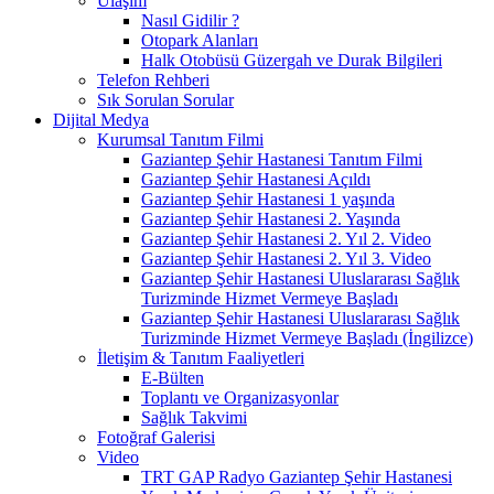
Ulaşım
Nasıl Gidilir ?
Otopark Alanları
Halk Otobüsü Güzergah ve Durak Bilgileri
Telefon Rehberi
Sık Sorulan Sorular
Dijital Medya
Kurumsal Tanıtım Filmi
Gaziantep Şehir Hastanesi Tanıtım Filmi
Gaziantep Şehir Hastanesi Açıldı
Gaziantep Şehir Hastanesi 1 yaşında
Gaziantep Şehir Hastanesi 2. Yaşında
Gaziantep Şehir Hastanesi 2. Yıl 2. Video
Gaziantep Şehir Hastanesi 2. Yıl 3. Video
Gaziantep Şehir Hastanesi Uluslararası Sağlık
Turizminde Hizmet Vermeye Başladı
Gaziantep Şehir Hastanesi Uluslararası Sağlık
Turizminde Hizmet Vermeye Başladı (İngilizce)
İletişim & Tanıtım Faaliyetleri
E-Bülten
Toplantı ve Organizasyonlar
Sağlık Takvimi
Fotoğraf Galerisi
Video
TRT GAP Radyo Gaziantep Şehir Hastanesi