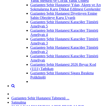
Yanık Merkezi ve Çocuk Yanık Ünitesi
Gaziantep Şehir Hastanesi; Yılan, Akrep ve Arı
Sokmalarına Karşı Dikkat Edilmesi Gerekenler
Gaziantep Şehir Hastanesi Diyetisyen Emine
Şahin Obeziteye Karşı Uyardı
Gaziantep Şehir Hastanesi Karaciğer Tümörü
Ameliyatı 5
Gaziantep Şehir Hastanesi Karaciğer Tümörü
Ameliyatı 4
Gaziantep Şehir Hastanesi Karaciğer Tümörü
Ameliyatı 3
Gaziantep Şehir Hastanesi Karaciğer Tümörü
Ameliyatı 2
Gaziantep Şehir Hastanesi Karaciğer Tümörü
Ameliyatı
Gaziantep Şehir Hastanesi 2026 Beyaz Kod
(1111) Tatbikatı
Gaziantep Şehir Hastanesi Sigara Bırakma
Polikliniği
Gaziantep Şehir Hastanesi Tabmenü ...
Satınalma