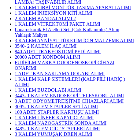
LAMBA) TAŞINABİLİR ALIMI
1 KALEM TIBBİ MONİTÖR TAŞIMA APARATI ALIMI
1 KALEM İNJEKSİYON KİTİ ALIMI
2 KALEM BANDAJ ALIMI 2
1 KALEM VİTREKTOMİ PAKET ALIMI
Laparoskopik El Aletleri Seti (Çok Kullanımlık) Alımı
Yaklaşık Maliyet
3 KALEM AYNİYAT TÜKETİM İÇİN MALZEME ALIMI
3540- 2 KALEM İLAÇ ALIMI
840 ADET TRAKEOSTOMİ PEDİ ALIMI
20000 ADET KONDOM ALIMI
FUJİFİLM MARKA DUODENOSKOPİ CİHAZI
ONARIMI
1 ADET KAN SAKLAMA DOLABI ALIMI
1 KALEM KALP SİSTEMLERİ (KALP PİLİ HARİÇ )
ALIMI
1 KALEM BUZDOLABI ALIMI
3443- 1 KALEM ENDOSKOPİ TELESKOBU ALIMI
3 ADET ODYOMETREİŞİTME CİHAZLARI ALIMI
3095- 1 KALEM STAPLER SETİ ALIMI
100 ADET STAPLER KARTUŞU ALIMI
1 KALEM LİNEER KAPATICI ALIMI
1 KALEM NAZOGASTRİK SONDA ALIMI
3485- 1 KALEM CİLT STAPLERİ ALIMI
3 KALEM YUMUŞAK DREN ALIMI