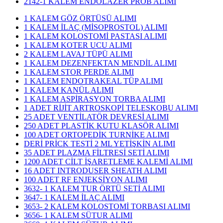
2142-1 KALEM ENDOLAZER PROB ALIMI
1 KALEM GÖZ ÖRTÜSÜ ALIMI
1 KALEM İLAÇ (MİSOPROSTOL) ALIMI
1 KALEM KOLOSTOMİ PASTASI ALIMI
1 KALEM KOTER UCU ALIMI
2 KALEM LAVAJ TÜPÜ ALIMI
1 KALEM DEZENFEKTAN MENDİL ALIMI
1 KALEM STOR PERDE ALIMI
1 KALEM ENDOTRAKEAL TÜP ALIMI
1 KALEM KANÜL ALIMI
1 KALEM ASPİRASYON TORBA ALIMI
1 ADET RİJİT ARTROSKOPİ TELESKOBU ALIMI
25 ADET VENTİLATÖR DEVRESİ ALIMI
250 ADET PLASTİK KUTU KLASÖR ALIMI
100 ADET ORTOPEDİK TURNİKE ALIMI
DERİ PRİCK TESTİ 2 ML YETİŞKİN ALIMI
35 ADET PLAZMA FİLTRESİ SETİ ALIMI
1200 ADET CİLT İŞARETLEME KALEMİ ALIMI
16 ADET INTRODUSER SHEATH ALIMI
100 ADET RF ENJEKSİYON ALIMI
3632- 1 KALEM TUR ÖRTÜ SETİ ALIMI
3647- 1 KALEM İLAÇ ALIMI
3653- 2 KALEM KOLOSTOMİ TORBASI ALIMI
3656- 1 KALEM SÜTUR ALIMI