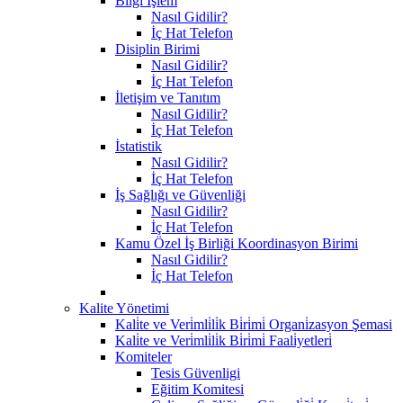
Bilgi İşlem
Nasıl Gidilir?
İç Hat Telefon
Disiplin Birimi
Nasıl Gidilir?
İç Hat Telefon
İletişim ve Tanıtım
Nasıl Gidilir?
İç Hat Telefon
İstatistik
Nasıl Gidilir?
İç Hat Telefon
İş Sağlığı ve Güvenliği
Nasıl Gidilir?
İç Hat Telefon
Kamu Özel İş Birliği Koordinasyon Birimi
Nasıl Gidilir?
İç Hat Telefon
Kalite Yönetimi
Kali̇te ve Veri̇mli̇li̇k Bi̇ri̇mi̇ Organi̇zasyon Şemasi
Kali̇te ve Veri̇mli̇li̇k Bi̇ri̇mi̇ Faali̇yetleri̇
Komiteler
Tesis Güvenligi
Eğitim Komitesi