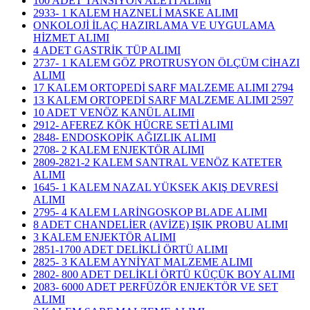
100 ADET TANSİYON ALETİ ALIMI
2933- 1 KALEM HAZNELİ MASKE ALIMI
ONKOLOJİ İLAÇ HAZIRLAMA VE UYGULAMA
HİZMET ALIMI
4 ADET GASTRİK TÜP ALIMI
2737- 1 KALEM GÖZ PROTRUSYON ÖLÇÜM CİHAZI
ALIMI
17 KALEM ORTOPEDİ SARF MALZEME ALIMI 2794
13 KALEM ORTOPEDİ SARF MALZEME ALIMI 2597
10 ADET VENÖZ KANÜL ALIMI
2912- AFEREZ KÖK HÜCRE SETİ ALIMI
2848- ENDOSKOPİK AĞIZLIK ALIMI
2708- 2 KALEM ENJEKTÖR ALIMI
2809-2821-2 KALEM SANTRAL VENÖZ KATETER
ALIMI
1645- 1 KALEM NAZAL YÜKSEK AKIŞ DEVRESİ
ALIMI
2795- 4 KALEM LARİNGOSKOP BLADE ALIMI
8 ADET CHANDELİER (AVİZE) IŞIK PROBU ALIMI
3 KALEM ENJEKTÖR ALIMI
2851-1700 ADET DELİKLİ ÖRTÜ ALIMI
2825- 3 KALEM AYNİYAT MALZEME ALIMI
2802- 800 ADET DELİKLİ ÖRTÜ KÜÇÜK BOY ALIMI
2083- 6000 ADET PERFÜZÖR ENJEKTÖR VE SET
ALIMI