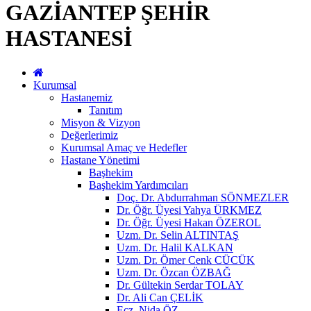
GAZİANTEP ŞEHİR
HASTANESİ
Kurumsal
Hastanemiz
Tanıtım
Misyon & Vizyon
Değerlerimiz
Kurumsal Amaç ve Hedefler
Hastane Yönetimi
Başhekim
Başhekim Yardımcıları
Doç. Dr. Abdurrahman SÖNMEZLER
Dr. Öğr. Üyesi Yahya ÜRKMEZ
Dr. Öğr. Üyesi Hakan ÖZEROL
Uzm. Dr. Selin ALTINTAŞ
Uzm. Dr. Halil KALKAN
Uzm. Dr. Ömer Cenk CÜCÜK
Uzm. Dr. Özcan ÖZBAĞ
Dr. Gültekin Serdar TOLAY
Dr. Ali Can ÇELİK
Ecz. Nida ÖZ