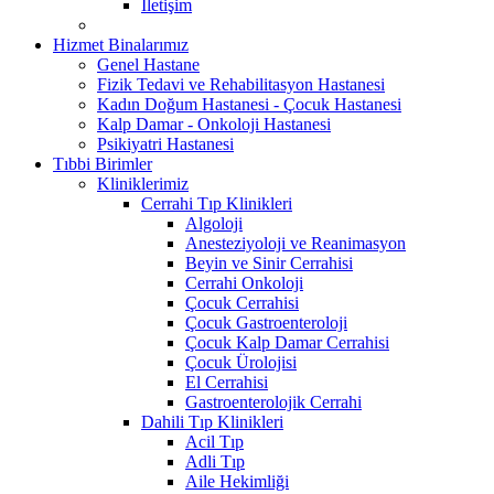
İletişim
Hizmet Binalarımız
Genel Hastane
Fizik Tedavi ve Rehabilitasyon Hastanesi
Kadın Doğum Hastanesi - Çocuk Hastanesi
Kalp Damar - Onkoloji Hastanesi
Psikiyatri Hastanesi
Tıbbi Birimler
Kliniklerimiz
Cerrahi Tıp Klinikleri
Algoloji
Anesteziyoloji ve Reanimasyon
Beyin ve Sinir Cerrahisi
Cerrahi Onkoloji
Çocuk Cerrahisi
Çocuk Gastroenteroloji
Çocuk Kalp Damar Cerrahisi
Çocuk Ürolojisi
El Cerrahisi
Gastroenterolojik Cerrahi
Dahili Tıp Klinikleri
Acil Tıp
Adli Tıp
Aile Hekimliği