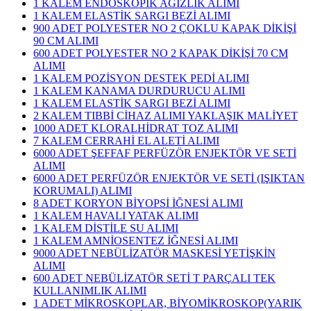
1 KALEM ENDOSKOPİK AĞIZLIK ALIMI
1 KALEM ELASTİK SARGI BEZİ ALIMI
900 ADET POLYESTER NO 2 ÇOKLU KAPAK DİKİŞİ
90 CM ALIMI
600 ADET POLYESTER NO 2 KAPAK DİKİŞİ 70 CM
ALIMI
1 KALEM POZİSYON DESTEK PEDİ ALIMI
1 KALEM KANAMA DURDURUCU ALIMI
1 KALEM ELASTİK SARGI BEZİ ALIMI
2 KALEM TIBBİ CİHAZ ALIMI YAKLAŞIK MALİYET
1000 ADET KLORALHİDRAT TOZ ALIMI
7 KALEM CERRAHİ EL ALETİ ALIMI
6000 ADET ŞEFFAF PERFÜZÖR ENJEKTÖR VE SETİ
ALIMI
6000 ADET PERFÜZÖR ENJEKTÖR VE SETİ (IŞIKTAN
KORUMALI) ALIMI
8 ADET KORYON BİYOPSİ İĞNESİ ALIMI
1 KALEM HAVALI YATAK ALIMI
1 KALEM DİSTİLE SU ALIMI
1 KALEM AMNİOSENTEZ İĞNESİ ALIMI
9000 ADET NEBÜLİZATÖR MASKESİ YETİŞKİN
ALIMI
600 ADET NEBÜLİZATÖR SETİ T PARÇALI TEK
KULLANIMLIK ALIMI
1 ADET MİKROSKOPLAR, BİYOMİKROSKOP(YARIK