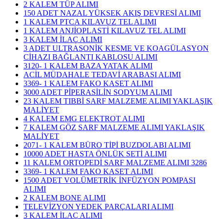
2 KALEM TÜP ALIMI
150 ADET NAZAL YÜKSEK AKIŞ DEVRESİ ALIMI
1 KALEM PTCA KILAVUZ TEL ALIMI
1 KALEM ANJİOPLASTİ KILAVUZ TEL ALIMI
3 KALEM İLAÇ ALIMI
3 ADET ULTRASONİK KESME VE KOAGÜLASYON
CİHAZI BAĞLANTI KABLOSU ALIMI
3120- 1 KALEM BAZA YATAK ALIMI
ACİL MÜDAHALE TEDAVİ ARABASI ALIMI
3369- 1 KALEM FAKO KASET ALIMI
3000 ADET PİPERASİLİN SODYUM ALIMI
23 KALEM TIBBİ SARF MALZEME ALIMI YAKLAŞIK
MALİYET
4 KALEM EMG ELEKTROT ALIMI
7 KALEM GÖZ SARF MALZEME ALIMI YAKLAŞIK
MALİYET
2071- 1 KALEM BÜRO TİPİ BUZDOLABI ALIMI
10000 ADET HASTA ÖNLÜK SETİ ALIMI
11 KALEM ORTOPEDİ SARF MALZEME ALIMI 3286
3369- 1 KALEM FAKO KASET ALIMI
1500 ADET VOLÜMETRİK İNFÜZYON POMPASI
ALIMI
2 KALEM BONE ALIMI
TELEVİZYON YEDEK PARÇALARI ALIMI
3 KALEM İLAÇ ALIMI