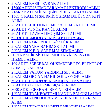
2 KALEM BASILI EVRAK ALIMI
15000 ADET İŞİTME TARAMA ELEKTRODU ALIMI
2184- 2 KALEM İLAÇ (BİPERİDEN LAKTAT) ALIMI
1561- 1 KALEM SPERMİYOGRAM DİLÜSYON KİTİ
ALIMI
25 ADET ACİL DÖKÜLME SAÇILMA KİTİ ALIMI
20 ADET VENÖZ KANÜL ALIMI
20 ADET PLAZMA DEĞİŞİM SETİ ALIMI
6 ADET HEMODİYALİZ KATETERİ ALIMI
1 KALEM KORUYUCU GÖZLÜK ALIMI
2 KALEM YARA BAKIM SETİ ALIMI
2 KALEM K.B.B. SARF MALZEME ALIMI
HİPERBARİK SİSTEMİ MODERNİZASASYON
HİZMET ALIMI
100 ADET SEREBRAL OKSİMETRE EEG ELEKTROD,
GÜMÜŞ KAPLAM
2 KALEM VAKUM YARDIMLI SET ALIMI
2 KALEM ORGAN NAKİL SOLÜSYONU ALIMI
50 ADET HİDROFOBİK AKRİLİK LENS ALIMI
30 ADET ALÇI KESME BIÇAĞI ALIMI
8000 ADET CERRAHİ BEYİN PEDİ ALIMI
1 KALEM TRAKEOSTOMİ KANÜL BALONU ALIMI
1 KALEM YENİ DOĞAN VENTİLATÖR DEVRESİ
ALIMI
1 KALEM TÜMÖR İŞARETLEME İĞNESİ ALIMI