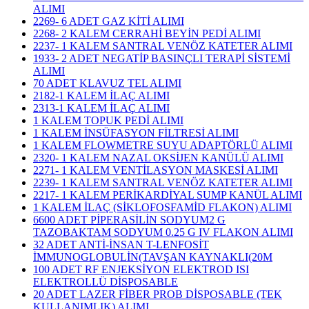
ALIMI
2269- 6 ADET GAZ KİTİ ALIMI
2268- 2 KALEM CERRAHİ BEYİN PEDİ ALIMI
2237- 1 KALEM SANTRAL VENÖZ KATETER ALIMI
1933- 2 ADET NEGATİP BASINÇLI TERAPİ SİSTEMİ
ALIMI
70 ADET KLAVUZ TEL ALIMI
2182-1 KALEM İLAÇ ALIMI
2313-1 KALEM İLAÇ ALIMI
1 KALEM TOPUK PEDİ ALIMI
1 KALEM İNSÜFASYON FİLTRESİ ALIMI
1 KALEM FLOWMETRE SUYU ADAPTÖRLÜ ALIMI
2320- 1 KALEM NAZAL OKSİJEN KANÜLÜ ALIMI
2271- 1 KALEM VENTİLASYON MASKESİ ALIMI
2239- 1 KALEM SANTRAL VENÖZ KATETER ALIMI
2217- 1 KALEM PERİKARDİYAL SUMP KANÜL ALIMI
1 KALEM İLAÇ (SİKLOFOSFAMİD FLAKON) ALIMI
6600 ADET PİPERASİLİN SODYUM2 G
TAZOBAKTAM SODYUM 0.25 G IV FLAKON ALIMI
32 ADET ANTİ-İNSAN T-LENFOSİT
İMMUNOGLOBULİN(TAVŞAN KAYNAKLI(20M
100 ADET RF ENJEKSİYON ELEKTROD ISI
ELEKTROLLÜ DİSPOSABLE
20 ADET LAZER FİBER PROB DİSPOSABLE (TEK
KULLANIMLIK) ALIMI