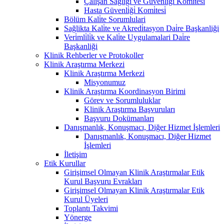
Çalişan Sağliği ve Güvenli̇ği̇ Komi̇tesi̇
Hasta Güvenli̇ği̇ Komi̇tesi̇
Bölüm Kali̇te Sorumlulari
Sağlikta Kali̇te ve Akredi̇tasyon Dai̇re Başkanliği
Veri̇mli̇li̇k ve Kali̇te Uygulamalari Dai̇re
Başkanliği
Klinik Rehberler ve Protokoller
Klinik Araştırma Merkezi
Klinik Araştırma Merkezi
Misyonumuz
Klinik Araştırma Koordinasyon Birimi
Görev ve Sorumluluklar
Klinik Araştırma Başvuruları
Başvuru Dokümanları
Danışmanlık, Konuşmacı, Diğer Hizmet İşlemleri
Danışmanlık, Konuşmacı, Diğer Hizmet
İşlemleri
İletişim
Etik Kurullar
Girişimsel Olmayan Klinik Araştırmalar Etik
Kurul Başvuru Evrakları
Girişimsel Olmayan Klinik Araştırmalar Etik
Kurul Üyeleri
Toplantı Takvimi
Yönerge