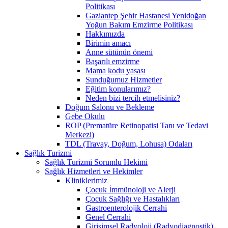
Politikası
Gaziantep Şehir Hastanesi Yenidoğan
Yoğun Bakım Emzirme Politikası
Hakkımızda
Birimin amacı
Anne sütünün önemi
Başarılı emzirme
Mama kodu yasası
Sunduğumuz Hizmetler
Eğitim konularımız?
Neden bizi tercih etmelisiniz?
Doğum Salonu ve Bekleme
Gebe Okulu
ROP (Prematüre Retinopatisi Tanı ve Tedavi
Merkezi)
TDL (Travay, Doğum, Lohusa) Odaları
Sağlık Turizmi
Sağlık Turizmi Sorumlu Hekimi
Sağlık Hizmetleri ve Hekimler
Kliniklerimiz
Çocuk İmmünoloji ve Alerji
Çocuk Sağlığı ve Hastalıkları
Gastroenterolojik Cerrahi
Genel Cerrahi
Girişimsel Radyoloji (Radyodiagnostik)