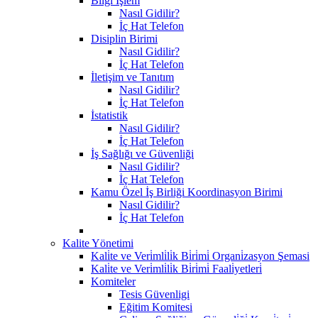
Bilgi İşlem
Nasıl Gidilir?
İç Hat Telefon
Disiplin Birimi
Nasıl Gidilir?
İç Hat Telefon
İletişim ve Tanıtım
Nasıl Gidilir?
İç Hat Telefon
İstatistik
Nasıl Gidilir?
İç Hat Telefon
İş Sağlığı ve Güvenliği
Nasıl Gidilir?
İç Hat Telefon
Kamu Özel İş Birliği Koordinasyon Birimi
Nasıl Gidilir?
İç Hat Telefon
Kalite Yönetimi
Kali̇te ve Veri̇mli̇li̇k Bi̇ri̇mi̇ Organi̇zasyon Şemasi
Kali̇te ve Veri̇mli̇li̇k Bi̇ri̇mi̇ Faali̇yetleri̇
Komiteler
Tesis Güvenligi
Eğitim Komitesi