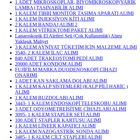
1 ADET MİKROSKOPLAR, BİYOMİKROSKOP(YARIK
LAMBA) TAŞINABİLİR ALIMI
1 KALEM TIBBİ MONİTÖR TAŞIMA APARATI ALIMI
1 KALEM İNJEKSİYON KİTİ ALIMI
2 KALEM BANDAJ ALIMI 2
1 KALEM VİTREKTOMİ PAKET ALIMI
Laparoskopik El Aletleri Seti (Çok Kullanımlık) Alımı
Yaklaşık Maliyet
3 KALEM AYNİYAT TÜKETİM İÇİN MALZEME ALIMI
3540- 2 KALEM İLAÇ ALIMI
840 ADET TRAKEOSTOMİ PEDİ ALIMI
20000 ADET KONDOM ALIMI
FUJİFİLM MARKA DUODENOSKOPİ CİHAZI
ONARIMI
1 ADET KAN SAKLAMA DOLABI ALIMI
1 KALEM KALP SİSTEMLERİ (KALP PİLİ HARİÇ )
ALIMI
1 KALEM BUZDOLABI ALIMI
3443- 1 KALEM ENDOSKOPİ TELESKOBU ALIMI
3 ADET ODYOMETREİŞİTME CİHAZLARI ALIMI
3095- 1 KALEM STAPLER SETİ ALIMI
100 ADET STAPLER KARTUŞU ALIMI
1 KALEM LİNEER KAPATICI ALIMI
1 KALEM NAZOGASTRİK SONDA ALIMI
3485- 1 KALEM CİLT STAPLERİ ALIMI