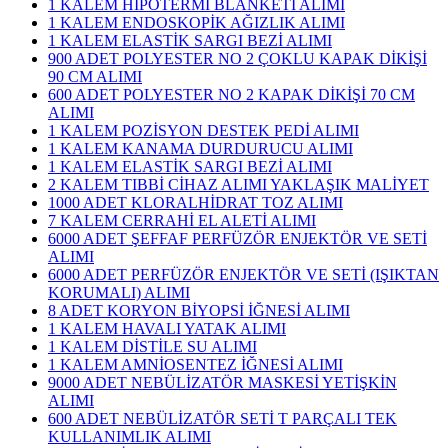
1 KALEM HİPOTERMİ BLANKETİ ALIMI
1 KALEM ENDOSKOPİK AĞIZLIK ALIMI
1 KALEM ELASTİK SARGI BEZİ ALIMI
900 ADET POLYESTER NO 2 ÇOKLU KAPAK DİKİŞİ
90 CM ALIMI
600 ADET POLYESTER NO 2 KAPAK DİKİŞİ 70 CM
ALIMI
1 KALEM POZİSYON DESTEK PEDİ ALIMI
1 KALEM KANAMA DURDURUCU ALIMI
1 KALEM ELASTİK SARGI BEZİ ALIMI
2 KALEM TIBBİ CİHAZ ALIMI YAKLAŞIK MALİYET
1000 ADET KLORALHİDRAT TOZ ALIMI
7 KALEM CERRAHİ EL ALETİ ALIMI
6000 ADET ŞEFFAF PERFÜZÖR ENJEKTÖR VE SETİ
ALIMI
6000 ADET PERFÜZÖR ENJEKTÖR VE SETİ (IŞIKTAN
KORUMALI) ALIMI
8 ADET KORYON BİYOPSİ İĞNESİ ALIMI
1 KALEM HAVALI YATAK ALIMI
1 KALEM DİSTİLE SU ALIMI
1 KALEM AMNİOSENTEZ İĞNESİ ALIMI
9000 ADET NEBÜLİZATÖR MASKESİ YETİŞKİN
ALIMI
600 ADET NEBÜLİZATÖR SETİ T PARÇALI TEK
KULLANIMLIK ALIMI