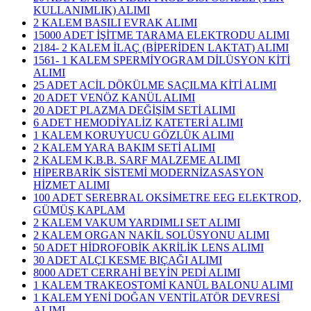
KULLANIMLIK) ALIMI
2 KALEM BASILI EVRAK ALIMI
15000 ADET İŞİTME TARAMA ELEKTRODU ALIMI
2184- 2 KALEM İLAÇ (BİPERİDEN LAKTAT) ALIMI
1561- 1 KALEM SPERMİYOGRAM DİLÜSYON KİTİ
ALIMI
25 ADET ACİL DÖKÜLME SAÇILMA KİTİ ALIMI
20 ADET VENÖZ KANÜL ALIMI
20 ADET PLAZMA DEĞİŞİM SETİ ALIMI
6 ADET HEMODİYALİZ KATETERİ ALIMI
1 KALEM KORUYUCU GÖZLÜK ALIMI
2 KALEM YARA BAKIM SETİ ALIMI
2 KALEM K.B.B. SARF MALZEME ALIMI
HİPERBARİK SİSTEMİ MODERNİZASASYON
HİZMET ALIMI
100 ADET SEREBRAL OKSİMETRE EEG ELEKTROD,
GÜMÜŞ KAPLAM
2 KALEM VAKUM YARDIMLI SET ALIMI
2 KALEM ORGAN NAKİL SOLÜSYONU ALIMI
50 ADET HİDROFOBİK AKRİLİK LENS ALIMI
30 ADET ALÇI KESME BIÇAĞI ALIMI
8000 ADET CERRAHİ BEYİN PEDİ ALIMI
1 KALEM TRAKEOSTOMİ KANÜL BALONU ALIMI
1 KALEM YENİ DOĞAN VENTİLATÖR DEVRESİ
ALIMI