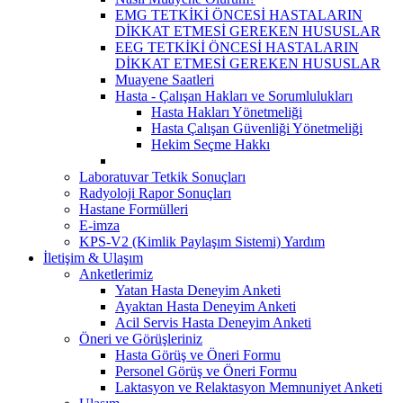
EMG TETKİKİ ÖNCESİ HASTALARIN
DİKKAT ETMESİ GEREKEN HUSUSLAR
EEG TETKİKİ ÖNCESİ HASTALARIN
DİKKAT ETMESİ GEREKEN HUSUSLAR
Muayene Saatleri
Hasta - Çalışan Hakları ve Sorumlulukları
Hasta Hakları Yönetmeliği
Hasta Çalışan Güvenliği Yönetmeliği
Hekim Seçme Hakkı
Laboratuvar Tetkik Sonuçları
Radyoloji Rapor Sonuçları
Hastane Formülleri
E-imza
KPS-V2 (Kimlik Paylaşım Sistemi) Yardım
İletişim & Ulaşım
Anketlerimiz
Yatan Hasta Deneyim Anketi
Ayaktan Hasta Deneyim Anketi
Acil Servis Hasta Deneyim Anketi
Öneri ve Görüşleriniz
Hasta Görüş ve Öneri Formu
Personel Görüş ve Öneri Formu
Laktasyon ve Relaktasyon Memnuniyet Anketi