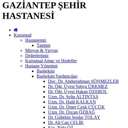
GAZİANTEP ŞEHİR
HASTANESİ
Kurumsal
Hastanemiz
Tanıtım
Misyon & Vizyon
Değerlerimiz
Kurumsal Amaç ve Hedefler
Hastane Yönetimi
Başhekim
Başhekim Yardımcıları
Doç. Dr. Abdurrahman SÖNMEZLER
Dr. Öğr. Üyesi Yahya ÜRKMEZ
Dr. Öğr. Üyesi Hakan ÖZEROL
Uzm. Dr. Selin ALTINTAŞ
Uzm. Dr. Halil KALKAN
Uzm. Dr. Ömer Cenk CÜCÜK
Uzm. Dr. Özcan ÖZBAĞ
Dr. Gültekin Serdar TOLAY
Dr. Ali Can ÇELİK
Ecz. Nida ÖZ