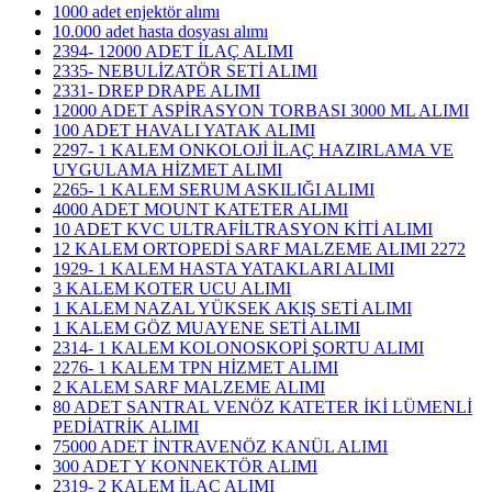
1000 adet enjektör alımı
10.000 adet hasta dosyası alımı
2394- 12000 ADET İLAÇ ALIMI
2335- NEBULİZATÖR SETİ ALIMI
2331- DREP DRAPE ALIMI
12000 ADET ASPİRASYON TORBASI 3000 ML ALIMI
100 ADET HAVALI YATAK ALIMI
2297- 1 KALEM ONKOLOJİ İLAÇ HAZIRLAMA VE
UYGULAMA HİZMET ALIMI
2265- 1 KALEM SERUM ASKILIĞI ALIMI
4000 ADET MOUNT KATETER ALIMI
10 ADET KVC ULTRAFİLTRASYON KİTİ ALIMI
12 KALEM ORTOPEDİ SARF MALZEME ALIMI 2272
1929- 1 KALEM HASTA YATAKLARI ALIMI
3 KALEM KOTER UCU ALIMI
1 KALEM NAZAL YÜKSEK AKIŞ SETİ ALIMI
1 KALEM GÖZ MUAYENE SETİ ALIMI
2314- 1 KALEM KOLONOSKOPİ ŞORTU ALIMI
2276- 1 KALEM TPN HİZMET ALIMI
2 KALEM SARF MALZEME ALIMI
80 ADET SANTRAL VENÖZ KATETER İKİ LÜMENLİ
PEDİATRİK ALIMI
75000 ADET İNTRAVENÖZ KANÜL ALIMI
300 ADET Y KONNEKTÖR ALIMI
2319- 2 KALEM İLAÇ ALIMI