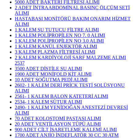
5000 ADET BAKTERİ FİLTRESİ ALIMI
2 ADET İNTRAABDOMİNAL BASINÇ ÖLÇÜM SETİ
ALIMI
HASTABAŞI MONİTÖRÜ BAKIM ONARIM HİZMET
ALIMI
1 KALEM SU TUTUCU FİLTRE ALIMI
1 KALEM POLİPROPİLEN NO 7. 0 ALIMI
1 KALEM POLİPROPİLEN NO 3.0 ALIMI
1 KALEM KANÜL ENJEKTÖR ALIMI
3 KALEM PLAZMA FİLTRESİ ALIMI
​2 KALEM KARDİYOLOJİ SARF MALZEME ALIMI
2537
3500 ADET DİSTİLE SU ALIMI
1900 ADET MONİFOLD KİT ALIMI
10 ADET SOĞUTMA PEDİ ALIMI
2602- 1 KALEM DERİ PRİCK TESTİ SOLÜSYONU
ALIMI
2561- 1 KALEM BALON KATETERİ ALIMI
2534- 1 KALEM SÜTUR ALIMI
2490- 1 KALEM YENİDOĞAN ANESTEZİ DEVRESİ
ALIMI
70 ADET KOLOSTOMİ PASTASI ALIMI
20 ADET VENTİLASYON TÜPÜ ALIMI
900 ADET CİLT İŞARETLEME KALEMİ ALIMI
1700 ADET ANJİO İNDEFLATÖR 30 CC 30 ATM