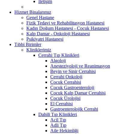
İletişim
Hizmet Binalarımız
Genel Hastane
Fizik Tedavi ve Rehabilitasyon Hastanesi
Kadın Doğum Hastanesi - Çocuk Hastanesi
Kalp Damar - Onkoloji Hastanesi
Psikiyatri Hastanesi
Tıbbi Birimler
Kliniklerimiz
Cerrahi Tıp Klinikleri
Algoloji
Anesteziyoloji ve Reanimasyon
Beyin ve Sinir Cerrahisi
Cerrahi Onkoloji
Çocuk Cerrahisi
Çocuk Gastroenteroloji
Çocuk Kalp Damar Cerrahisi
Çocuk Ürolojisi
El Cerrahisi
Gastroenterolojik Cerrahi
Dahili Tıp Klinikleri
Acil Tıp
Adli Tıp
Aile Hekimliği