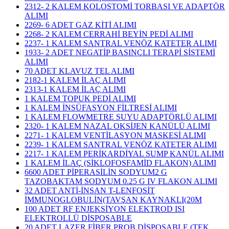
2312- 2 KALEM KOLOSTOMİ TORBASI VE ADAPTÖR
ALIMI
2269- 6 ADET GAZ KİTİ ALIMI
2268- 2 KALEM CERRAHİ BEYİN PEDİ ALIMI
2237- 1 KALEM SANTRAL VENÖZ KATETER ALIMI
1933- 2 ADET NEGATİP BASINÇLI TERAPİ SİSTEMİ
ALIMI
70 ADET KLAVUZ TEL ALIMI
2182-1 KALEM İLAÇ ALIMI
2313-1 KALEM İLAÇ ALIMI
1 KALEM TOPUK PEDİ ALIMI
1 KALEM İNSÜFASYON FİLTRESİ ALIMI
1 KALEM FLOWMETRE SUYU ADAPTÖRLÜ ALIMI
2320- 1 KALEM NAZAL OKSİJEN KANÜLÜ ALIMI
2271- 1 KALEM VENTİLASYON MASKESİ ALIMI
2239- 1 KALEM SANTRAL VENÖZ KATETER ALIMI
2217- 1 KALEM PERİKARDİYAL SUMP KANÜL ALIMI
1 KALEM İLAÇ (SİKLOFOSFAMİD FLAKON) ALIMI
6600 ADET PİPERASİLİN SODYUM2 G
TAZOBAKTAM SODYUM 0.25 G IV FLAKON ALIMI
32 ADET ANTİ-İNSAN T-LENFOSİT
İMMUNOGLOBULİN(TAVŞAN KAYNAKLI(20M
100 ADET RF ENJEKSİYON ELEKTROD ISI
ELEKTROLLÜ DİSPOSABLE
20 ADET LAZER FİBER PROB DİSPOSABLE (TEK