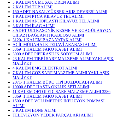
3 KALEM YUMUŞAK DREN ALIMI
2 KALEM TÜP ALIMI
150 ADET NAZAL YÜKSEK AKIŞ DEVRESİ ALIMI
1 KALEM PTCA KILAVUZ TEL ALIMI
1 KALEM ANJİOPLASTİ KILAVUZ TEL ALIMI
3 KALEM İLAÇ ALIMI
3 ADET ULTRASONİK KESME VE KOAGÜLASYON
CİHAZI BAĞLANTI KABLOSU ALIMI
3120- 1 KALEM BAZA YATAK ALIMI
ACİL MÜDAHALE TEDAVİ ARABASI ALIMI
3369- 1 KALEM FAKO KASET ALIMI
3000 ADET PİPERASİLİN SODYUM ALIMI
23 KALEM TIBBİ SARF MALZEME ALIMI YAKLAŞIK
MALİYET
4 KALEM EMG ELEKTROT ALIMI
7 KALEM GÖZ SARF MALZEME ALIMI YAKLAŞIK
MALİYET
2071- 1 KALEM BÜRO TİPİ BUZDOLABI ALIMI
10000 ADET HASTA ÖNLÜK SETİ ALIMI
11 KALEM ORTOPEDİ SARF MALZEME ALIMI 3286
3369- 1 KALEM FAKO KASET ALIMI
1500 ADET VOLÜMETRİK İNFÜZYON POMPASI
ALIMI
2 KALEM BONE ALIMI
TELEVİZYON YEDEK PARÇALARI ALIMI