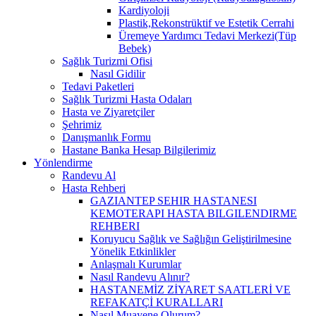
Kardiyoloji
Plastik,Rekonstrüktif ve Estetik Cerrahi
Üremeye Yardımcı Tedavi Merkezi(Tüp
Bebek)
Sağlık Turizmi Ofisi
Nasıl Gidilir
Tedavi Paketleri
Sağlık Turizmi Hasta Odaları
Hasta ve Ziyaretçiler
Şehrimiz
Danışmanlık Formu
Hastane Banka Hesap Bilgilerimiz
Yönlendirme
Randevu Al
Hasta Rehberi
GAZIANTEP SEHIR HASTANESI
KEMOTERAPI HASTA BILGILENDIRME
REHBERI
Koruyucu Sağlık ve Sağlığın Geliştirilmesine
Yönelik Etkinlikler
Anlaşmalı Kurumlar
Nasıl Randevu Alınır?
HASTANEMİZ ZİYARET SAATLERİ VE
REFAKATÇİ KURALLARI
Nasıl Muayene Olurum?