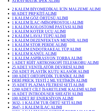
ATRAVMATİK İPEK ALIMI
2 KALEM BİYOMEDİKAL İÇİN MALZEME ALIMI
60 ADET PRP KİTİ ALIMI
1 KALEM GÖZ ÖRTÜSÜ ALIMI
1 KALEM İLAÇ (MİSOPROSTOL) ALIMI
1 KALEM KOLOSTOMİ PASTASI ALIMI
1 KALEM KOTER UCU ALIMI
2 KALEM LAVAJ TÜPÜ ALIMI
1 KALEM DEZENFEKTAN MENDİL ALIMI
1 KALEM STOR PERDE ALIMI
1 KALEM ENDOTRAKEAL TÜP ALIMI
1 KALEM KANÜL ALIMI
1 KALEM ASPİRASYON TORBA ALIMI
1 ADET RİJİT ARTROSKOPİ TELESKOBU ALIMI
25 ADET VENTİLATÖR DEVRESİ ALIMI
250 ADET PLASTİK KUTU KLASÖR ALIMI
100 ADET ORTOPEDİK TURNİKE ALIMI
DERİ PRİCK TESTİ 2 ML YETİŞKİN ALIMI
35 ADET PLAZMA FİLTRESİ SETİ ALIMI
1200 ADET CİLT İŞARETLEME KALEMİ ALIMI
16 ADET INTRODUSER SHEATH ALIMI
100 ADET RF ENJEKSİYON ALIMI
3632- 1 KALEM TUR ÖRTÜ SETİ ALIMI
3647- 1 KALEM İLAÇ ALIMI