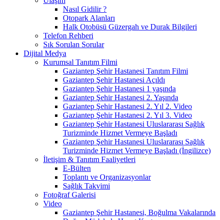
Ulaşım
Nasıl Gidilir ?
Otopark Alanları
Halk Otobüsü Güzergah ve Durak Bilgileri
Telefon Rehberi
Sık Sorulan Sorular
Dijital Medya
Kurumsal Tanıtım Filmi
Gaziantep Şehir Hastanesi Tanıtım Filmi
Gaziantep Şehir Hastanesi Açıldı
Gaziantep Şehir Hastanesi 1 yaşında
Gaziantep Şehir Hastanesi 2. Yaşında
Gaziantep Şehir Hastanesi 2. Yıl 2. Video
Gaziantep Şehir Hastanesi 2. Yıl 3. Video
Gaziantep Şehir Hastanesi Uluslararası Sağlık
Turizminde Hizmet Vermeye Başladı
Gaziantep Şehir Hastanesi Uluslararası Sağlık
Turizminde Hizmet Vermeye Başladı (İngilizce)
İletişim & Tanıtım Faaliyetleri
E-Bülten
Toplantı ve Organizasyonlar
Sağlık Takvimi
Fotoğraf Galerisi
Video
Gaziantep Şehir Hastanesi, Boğulma Vakalarında