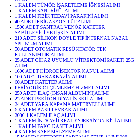
1 KALEM TÜMÖR İŞARETLEME İĞNESİ ALIMI
1 KALEM SANTRİFÜJ ALIMI
1 KALEM FİZİK TEDAVİ PARAFİNİ ALIMI
40 ADET İRRİGASYON TÜP ALIMI
1500 ADET SANTRAL VENÖZ KATETER
SABİTLEYİCİ YETİŞKİN ALIMI
210 ADET SİLİKON DOYLE TİP İNTERNAL NAZAL
SPLİNT-M ALIMI
50 ADET OTOMATİK RESÜSİTATÖR TEK
KULLANIMLIK ALIMI
25 ADET CİHAZ UYUMLU VİTREKTOMİ PAKETİ 25G
ALIMI
1600 ADET HİDRODİSEKTÖR KANÜL ALIMI
100 ADET DAKARBAZİN ALIMI
60 ADET KATETER ALIMI
PERİYODİK ÖLÇÜMLEME HİZMET ALIMI
250 ADET İLAÇ (İNSAN ALBUMİNİ)ALIMI
25 ADET PERİTON DİYALİZ SETİ ALIMI
24 ADET YARA KAPAMA MATERYELİ ALIMI
6 KALEM BASILI EVRAK ALIMI
2086-1 KALEM İLAÇ ALIMI
1 KALEM İNTRAVİTREAL ENJEKSİYON KİTİ ALIMI
1 KALEM FAKO KASET ALIMI
4 KALEM SARF MALZEME ALIMI