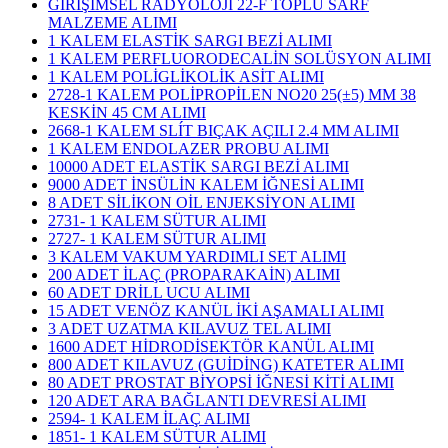
GİRİŞİMSEL RADYOLOJİ 22-F TOPLU SARF
MALZEME ALIMI
1 KALEM ELASTİK SARGI BEZİ ALIMI
1 KALEM PERFLUORODECALİN SOLÜSYON ALIMI
1 KALEM POLİGLİKOLİK ASİT ALIMI
2728-1 KALEM POLİPROPİLEN NO20 25(±5) MM 38
KESKİN 45 CM ALIMI
2668-1 KALEM SLÍT BIÇAK AÇILI 2.4 MM ALIMI
1 KALEM ENDOLAZER PROBU ALIMI
10000 ADET ELASTİK SARGI BEZİ ALIMI
9000 ADET İNSÜLİN KALEM İĞNESİ ALIMI
8 ADET SİLİKON OİL ENJEKSİYON ALIMI
2731- 1 KALEM SÜTUR ALIMI
2727- 1 KALEM SÜTUR ALIMI
3 KALEM VAKUM YARDIMLI SET ALIMI
200 ADET İLAÇ (PROPARAKAİN) ALIMI
60 ADET DRİLL UCU ALIMI
15 ADET VENÖZ KANÜL İKİ AŞAMALI ALIMI
3 ADET UZATMA KILAVUZ TEL ALIMI
1600 ADET HİDRODİSEKTÖR KANÜL ALIMI
800 ADET KILAVUZ (GUİDİNG) KATETER ALIMI
80 ADET PROSTAT BİYOPSİ İĞNESİ KİTİ ALIMI
120 ADET ARA BAĞLANTI DEVRESİ ALIMI
2594- 1 KALEM İLAÇ ALIMI
1851- 1 KALEM SÜTUR ALIMI