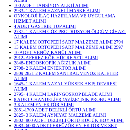
ALIMI
100 ADET TANSİYON ALETİ ALIMI
2933- 1 KALEM HAZNELİ MASKE ALIMI
ONKOLOJİ İLAÇ HAZIRLAMA VE UYGULAMA
HİZMET ALIMI
4 ADET GASTRİK TÜP ALIMI
2737- 1 KALEM GÖZ PROTRUSYON ÖLÇÜM CİHAZI
ALIMI
17 KALEM ORTOPEDİ SARF MALZEME ALIMI 2794
13 KALEM ORTOPEDİ SARF MALZEME ALIMI 2597
10 ADET VENÖZ KANÜL ALIMI
2912- AFEREZ KÖK HÜCRE SETİ ALIMI
2848- ENDOSKOPİK AĞIZLIK ALIMI
2708- 2 KALEM ENJEKTÖR ALIMI
2809-2821-2 KALEM SANTRAL VENÖZ KATETER
ALIMI
1645- 1 KALEM NAZAL YÜKSEK AKIŞ DEVRESİ
ALIMI
2795- 4 KALEM LARİNGOSKOP BLADE ALIMI
8 ADET CHANDELİER (AVİZE) IŞIK PROBU ALIMI
3 KALEM ENJEKTÖR ALIMI
2851-1700 ADET DELİKLİ ÖRTÜ ALIMI
2825- 3 KALEM AYNİYAT MALZEME ALIMI
2802- 800 ADET DELİKLİ ÖRTÜ KÜÇÜK BOY ALIMI
2083- 6000 ADET PERFÜZÖR ENJEKTÖR VE SET