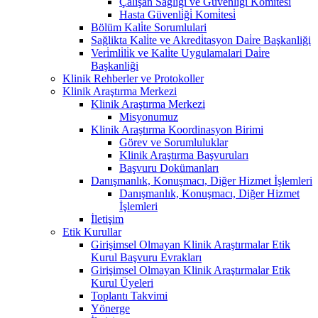
Çalişan Sağliği ve Güvenli̇ği̇ Komi̇tesi̇
Hasta Güvenli̇ği̇ Komi̇tesi̇
Bölüm Kali̇te Sorumlulari
Sağlikta Kali̇te ve Akredi̇tasyon Dai̇re Başkanliği
Veri̇mli̇li̇k ve Kali̇te Uygulamalari Dai̇re
Başkanliği
Klinik Rehberler ve Protokoller
Klinik Araştırma Merkezi
Klinik Araştırma Merkezi
Misyonumuz
Klinik Araştırma Koordinasyon Birimi
Görev ve Sorumluluklar
Klinik Araştırma Başvuruları
Başvuru Dokümanları
Danışmanlık, Konuşmacı, Diğer Hizmet İşlemleri
Danışmanlık, Konuşmacı, Diğer Hizmet
İşlemleri
İletişim
Etik Kurullar
Girişimsel Olmayan Klinik Araştırmalar Etik
Kurul Başvuru Evrakları
Girişimsel Olmayan Klinik Araştırmalar Etik
Kurul Üyeleri
Toplantı Takvimi
Yönerge