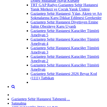
Doğru Müdahale Hayat Kurtarır
TRT GAP Radyo Gaziantep Şehir Hastanesi
Yanık Merkezi ve Çocuk Yanık Ünitesi
Gaziantep Şehir Hastanesi; Yılan, Akrep ve Arı
Sokmalarına Karşı Dikkat Edilmesi Gerekenler
Gaziantep Şehir Hastanesi Diyetisyen Emine
Şahin Obeziteye Karşı Uyardı
Gaziantep Şehir Hastanesi Karaciğer Tümörü
Ameliyatı 5
Gaziantep Şehir Hastanesi Karaciğer Tümörü
Ameliyatı 4
Gaziantep Şehir Hastanesi Karaciğer Tümörü
Ameliyatı 3
Gaziantep Şehir Hastanesi Karaciğer Tümörü
Ameliyatı 2
Gaziantep Şehir Hastanesi Karaciğer Tümörü
Ameliyatı
Gaziantep Şehir Hastanesi 2026 Beyaz Kod
(1111) Tatbikatı
Gaziantep Şehir Hastanesi Tabmenü ...
Satınalma