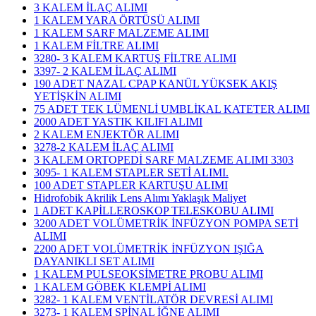
3 KALEM İLAÇ ALIMI
1 KALEM YARA ÖRTÜSÜ ALIMI
1 KALEM SARF MALZEME ALIMI
1 KALEM FİLTRE ALIMI
3280- 3 KALEM KARTUŞ FİLTRE ALIMI
3397- 2 KALEM İLAÇ ALIMI
190 ADET NAZAL CPAP KANÜL YÜKSEK AKIŞ
YETİŞKİN ALIMI
75 ADET TEK LÜMENLİ UMBLİKAL KATETER ALIMI
2000 ADET YASTIK KILIFI ALIMI
2 KALEM ENJEKTÖR ALIMI
3278-2 KALEM İLAÇ ALIMI
3 KALEM ORTOPEDİ SARF MALZEME ALIMI 3303
3095- 1 KALEM STAPLER SETİ ALIMI.
100 ADET STAPLER KARTUŞU ALIMI
Hidrofobik Akrilik Lens Alımı Yaklaşık Maliyet
1 ADET KAPİLLEROSKOP TELESKOBU ALIMI
3200 ADET VOLÜMETRİK İNFÜZYON POMPA SETİ
ALIMI
2200 ADET VOLÜMETRİK İNFÜZYON IŞIĞA
DAYANIKLI SET ALIMI
1 KALEM PULSEOKSİMETRE PROBU ALIMI
1 KALEM GÖBEK KLEMPİ ALIMI
3282- 1 KALEM VENTİLATÖR DEVRESİ ALIMI
3273- 1 KALEM SPİNAL İĞNE ALIMI