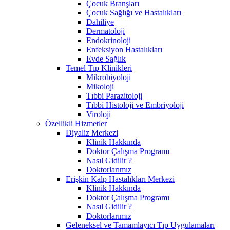
Çocuk Branşları
Çocuk Sağlığı ve Hastalıkları
Dahiliye
Dermatoloji
Endokrinoloji
Enfeksiyon Hastalıkları
Evde Sağlık
Temel Tıp Klinikleri
Mikrobiyoloji
Mikoloji
Tıbbi Parazitoloji
Tıbbi Histoloji ve Embriyoloji
Viroloji
Özellikli Hizmetler
Diyaliz Merkezi
Klinik Hakkında
Doktor Çalışma Programı
Nasıl Gidilir ?
Doktorlarımız
Erişkin Kalp Hastalıkları Merkezi
Klinik Hakkında
Doktor Çalışma Programı
Nasıl Gidilir ?
Doktorlarımız
Geleneksel ve Tamamlayıcı Tıp Uygulamaları