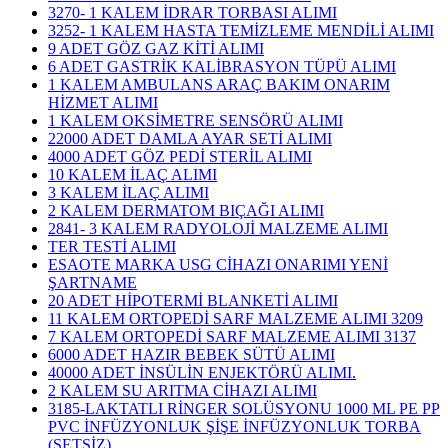
3270- 1 KALEM İDRAR TORBASI ALIMI
3252- 1 KALEM HASTA TEMİZLEME MENDİLİ ALIMI
9 ADET GÖZ GAZ KİTİ ALIMI
6 ADET GASTRİK KALİBRASYON TÜPÜ ALIMI
1 KALEM AMBULANS ARAÇ BAKIM ONARIM
HİZMET ALIMI
1 KALEM OKSİMETRE SENSÖRÜ ALIMI
22000 ADET DAMLA AYAR SETİ ALIMI
4000 ADET GÖZ PEDİ STERİL ALIMI
10 KALEM İLAÇ ALIMI
3 KALEM İLAÇ ALIMI
2 KALEM DERMATOM BIÇAĞI ALIMI
2841- 3 KALEM RADYOLOJİ MALZEME ALIMI
TER TESTİ ALIMI
ESAOTE MARKA USG CİHAZI ONARIMI YENİ
ŞARTNAME
20 ADET HİPOTERMİ BLANKETİ ALIMI
11 KALEM ORTOPEDİ SARF MALZEME ALIMI 3209
7 KALEM ORTOPEDİ SARF MALZEME ALIMI 3137
6000 ADET HAZIR BEBEK SÜTÜ ALIMI
40000 ADET İNSÜLİN ENJEKTÖRÜ ALIMI.
2 KALEM SU ARITMA CİHAZI ALIMI
3185-LAKTATLI RİNGER SOLÜSYONU 1000 ML PE PP
PVC İNFÜZYONLUK ŞİŞE İNFÜZYONLUK TORBA
(SETSİZ)