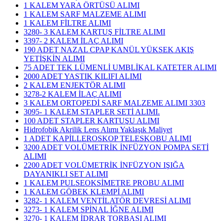
1 KALEM YARA ÖRTÜSÜ ALIMI
1 KALEM SARF MALZEME ALIMI
1 KALEM FİLTRE ALIMI
3280- 3 KALEM KARTUŞ FİLTRE ALIMI
3397- 2 KALEM İLAÇ ALIMI
190 ADET NAZAL CPAP KANÜL YÜKSEK AKIŞ
YETİŞKİN ALIMI
75 ADET TEK LÜMENLİ UMBLİKAL KATETER ALIMI
2000 ADET YASTIK KILIFI ALIMI
2 KALEM ENJEKTÖR ALIMI
3278-2 KALEM İLAÇ ALIMI
3 KALEM ORTOPEDİ SARF MALZEME ALIMI 3303
3095- 1 KALEM STAPLER SETİ ALIMI.
100 ADET STAPLER KARTUŞU ALIMI
Hidrofobik Akrilik Lens Alımı Yaklaşık Maliyet
1 ADET KAPİLLEROSKOP TELESKOBU ALIMI
3200 ADET VOLÜMETRİK İNFÜZYON POMPA SETİ
ALIMI
2200 ADET VOLÜMETRİK İNFÜZYON IŞIĞA
DAYANIKLI SET ALIMI
1 KALEM PULSEOKSİMETRE PROBU ALIMI
1 KALEM GÖBEK KLEMPİ ALIMI
3282- 1 KALEM VENTİLATÖR DEVRESİ ALIMI
3273- 1 KALEM SPİNAL İĞNE ALIMI
3270- 1 KALEM İDRAR TORBASI ALIMI