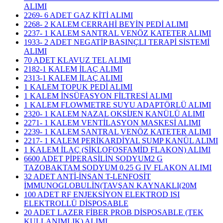
ALIMI
2269- 6 ADET GAZ KİTİ ALIMI
2268- 2 KALEM CERRAHİ BEYİN PEDİ ALIMI
2237- 1 KALEM SANTRAL VENÖZ KATETER ALIMI
1933- 2 ADET NEGATİP BASINÇLI TERAPİ SİSTEMİ
ALIMI
70 ADET KLAVUZ TEL ALIMI
2182-1 KALEM İLAÇ ALIMI
2313-1 KALEM İLAÇ ALIMI
1 KALEM TOPUK PEDİ ALIMI
1 KALEM İNSÜFASYON FİLTRESİ ALIMI
1 KALEM FLOWMETRE SUYU ADAPTÖRLÜ ALIMI
2320- 1 KALEM NAZAL OKSİJEN KANÜLÜ ALIMI
2271- 1 KALEM VENTİLASYON MASKESİ ALIMI
2239- 1 KALEM SANTRAL VENÖZ KATETER ALIMI
2217- 1 KALEM PERİKARDİYAL SUMP KANÜL ALIMI
1 KALEM İLAÇ (SİKLOFOSFAMİD FLAKON) ALIMI
6600 ADET PİPERASİLİN SODYUM2 G
TAZOBAKTAM SODYUM 0.25 G IV FLAKON ALIMI
32 ADET ANTİ-İNSAN T-LENFOSİT
İMMUNOGLOBULİN(TAVŞAN KAYNAKLI(20M
100 ADET RF ENJEKSİYON ELEKTROD ISI
ELEKTROLLÜ DİSPOSABLE
20 ADET LAZER FİBER PROB DİSPOSABLE (TEK
KULLANIMLIK) ALIMI