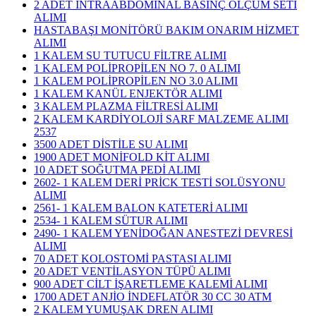
2 ADET İNTRAABDOMİNAL BASINÇ ÖLÇÜM SETİ
ALIMI
HASTABAŞI MONİTÖRÜ BAKIM ONARIM HİZMET
ALIMI
1 KALEM SU TUTUCU FİLTRE ALIMI
1 KALEM POLİPROPİLEN NO 7. 0 ALIMI
1 KALEM POLİPROPİLEN NO 3.0 ALIMI
1 KALEM KANÜL ENJEKTÖR ALIMI
3 KALEM PLAZMA FİLTRESİ ALIMI
​2 KALEM KARDİYOLOJİ SARF MALZEME ALIMI
2537
3500 ADET DİSTİLE SU ALIMI
1900 ADET MONİFOLD KİT ALIMI
10 ADET SOĞUTMA PEDİ ALIMI
2602- 1 KALEM DERİ PRİCK TESTİ SOLÜSYONU
ALIMI
2561- 1 KALEM BALON KATETERİ ALIMI
2534- 1 KALEM SÜTUR ALIMI
2490- 1 KALEM YENİDOĞAN ANESTEZİ DEVRESİ
ALIMI
70 ADET KOLOSTOMİ PASTASI ALIMI
20 ADET VENTİLASYON TÜPÜ ALIMI
900 ADET CİLT İŞARETLEME KALEMİ ALIMI
1700 ADET ANJİO İNDEFLATÖR 30 CC 30 ATM
2 KALEM YUMUŞAK DREN ALIMI