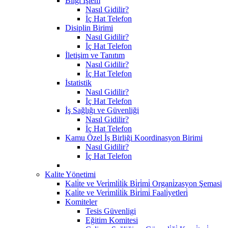
Bilgi İşlem
Nasıl Gidilir?
İç Hat Telefon
Disiplin Birimi
Nasıl Gidilir?
İç Hat Telefon
İletişim ve Tanıtım
Nasıl Gidilir?
İç Hat Telefon
İstatistik
Nasıl Gidilir?
İç Hat Telefon
İş Sağlığı ve Güvenliği
Nasıl Gidilir?
İç Hat Telefon
Kamu Özel İş Birliği Koordinasyon Birimi
Nasıl Gidilir?
İç Hat Telefon
Kalite Yönetimi
Kali̇te ve Veri̇mli̇li̇k Bi̇ri̇mi̇ Organi̇zasyon Şemasi
Kali̇te ve Veri̇mli̇li̇k Bi̇ri̇mi̇ Faali̇yetleri̇
Komiteler
Tesis Güvenligi
Eğitim Komitesi