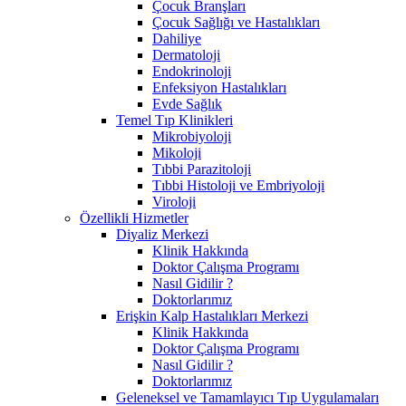
Çocuk Branşları
Çocuk Sağlığı ve Hastalıkları
Dahiliye
Dermatoloji
Endokrinoloji
Enfeksiyon Hastalıkları
Evde Sağlık
Temel Tıp Klinikleri
Mikrobiyoloji
Mikoloji
Tıbbi Parazitoloji
Tıbbi Histoloji ve Embriyoloji
Viroloji
Özellikli Hizmetler
Diyaliz Merkezi
Klinik Hakkında
Doktor Çalışma Programı
Nasıl Gidilir ?
Doktorlarımız
Erişkin Kalp Hastalıkları Merkezi
Klinik Hakkında
Doktor Çalışma Programı
Nasıl Gidilir ?
Doktorlarımız
Geleneksel ve Tamamlayıcı Tıp Uygulamaları