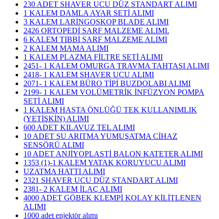
230 ADET SHAVER UCU DÜZ STANDART ALIMI
1 KALEM DAMLA AYAR SETİ ALIMI
3 KALEM LARİNGOSKOP BLADE ALIMI
2426 ORTOPEDİ SARF MALZEME ALIMI.
6 KALEM TIBBİ SARF MALZEME ALIMI
2 KALEM MAMA ALIMI
1 KALEM PLAZMA FİLTRE SETİ ALIMI
2451- 1 KALEM OMURGA TRAVMA TAHTASI ALIMI
2418- 1 KALEM SHAVER UCU ALIMI
2071- 1 KALEM BÜRO TİPİ BUZDOLABI ALIMI
2199- 1 KALEM VOLÜMETRİK İNFÜZYON POMPA
SETİ ALIMI
1 KALEM HASTA ÖNLÜĞÜ TEK KULLANIMLIK
(YETİŞKİN) ALIMI
600 ADET KILAVUZ TEL ALIMI
10 ADET SU ARITMA YUMUŞATMA CİHAZ
SENSÖRÜ ALIMI
10 ADET ANJİYOPLASTİ BALON KATETER ALIMI
1353 (1)-1 KALEM YATAK KORUYUCU ALIMI
UZATMA HATTI ALIMI
2321 SHAVER UCU DÜZ STANDART ALIMI
2381- 2 KALEM İLAÇ ALIMI
4000 ADET GÖBEK KLEMPİ KOLAY KİLİTLENEN
ALIMI
1000 adet enjektör alımı