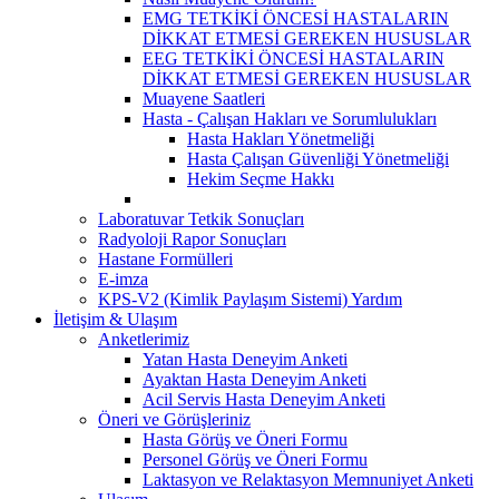
EMG TETKİKİ ÖNCESİ HASTALARIN
DİKKAT ETMESİ GEREKEN HUSUSLAR
EEG TETKİKİ ÖNCESİ HASTALARIN
DİKKAT ETMESİ GEREKEN HUSUSLAR
Muayene Saatleri
Hasta - Çalışan Hakları ve Sorumlulukları
Hasta Hakları Yönetmeliği
Hasta Çalışan Güvenliği Yönetmeliği
Hekim Seçme Hakkı
Laboratuvar Tetkik Sonuçları
Radyoloji Rapor Sonuçları
Hastane Formülleri
E-imza
KPS-V2 (Kimlik Paylaşım Sistemi) Yardım
İletişim & Ulaşım
Anketlerimiz
Yatan Hasta Deneyim Anketi
Ayaktan Hasta Deneyim Anketi
Acil Servis Hasta Deneyim Anketi
Öneri ve Görüşleriniz
Hasta Görüş ve Öneri Formu
Personel Görüş ve Öneri Formu
Laktasyon ve Relaktasyon Memnuniyet Anketi