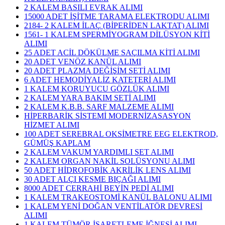
2 KALEM BASILI EVRAK ALIMI
15000 ADET İŞİTME TARAMA ELEKTRODU ALIMI
2184- 2 KALEM İLAÇ (BİPERİDEN LAKTAT) ALIMI
1561- 1 KALEM SPERMİYOGRAM DİLÜSYON KİTİ
ALIMI
25 ADET ACİL DÖKÜLME SAÇILMA KİTİ ALIMI
20 ADET VENÖZ KANÜL ALIMI
20 ADET PLAZMA DEĞİŞİM SETİ ALIMI
6 ADET HEMODİYALİZ KATETERİ ALIMI
1 KALEM KORUYUCU GÖZLÜK ALIMI
2 KALEM YARA BAKIM SETİ ALIMI
2 KALEM K.B.B. SARF MALZEME ALIMI
HİPERBARİK SİSTEMİ MODERNİZASASYON
HİZMET ALIMI
100 ADET SEREBRAL OKSİMETRE EEG ELEKTROD,
GÜMÜŞ KAPLAM
2 KALEM VAKUM YARDIMLI SET ALIMI
2 KALEM ORGAN NAKİL SOLÜSYONU ALIMI
50 ADET HİDROFOBİK AKRİLİK LENS ALIMI
30 ADET ALÇI KESME BIÇAĞI ALIMI
8000 ADET CERRAHİ BEYİN PEDİ ALIMI
1 KALEM TRAKEOSTOMİ KANÜL BALONU ALIMI
1 KALEM YENİ DOĞAN VENTİLATÖR DEVRESİ
ALIMI
1 KALEM TÜMÖR İŞARETLEME İĞNESİ ALIMI