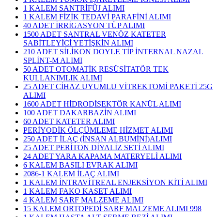
1 KALEM SANTRİFÜJ ALIMI
1 KALEM FİZİK TEDAVİ PARAFİNİ ALIMI
40 ADET İRRİGASYON TÜP ALIMI
1500 ADET SANTRAL VENÖZ KATETER
SABİTLEYİCİ YETİŞKİN ALIMI
210 ADET SİLİKON DOYLE TİP İNTERNAL NAZAL
SPLİNT-M ALIMI
50 ADET OTOMATİK RESÜSİTATÖR TEK
KULLANIMLIK ALIMI
25 ADET CİHAZ UYUMLU VİTREKTOMİ PAKETİ 25G
ALIMI
1600 ADET HİDRODİSEKTÖR KANÜL ALIMI
100 ADET DAKARBAZİN ALIMI
60 ADET KATETER ALIMI
PERİYODİK ÖLÇÜMLEME HİZMET ALIMI
250 ADET İLAÇ (İNSAN ALBUMİNİ)ALIMI
25 ADET PERİTON DİYALİZ SETİ ALIMI
24 ADET YARA KAPAMA MATERYELİ ALIMI
6 KALEM BASILI EVRAK ALIMI
2086-1 KALEM İLAÇ ALIMI
1 KALEM İNTRAVİTREAL ENJEKSİYON KİTİ ALIMI
1 KALEM FAKO KASET ALIMI
4 KALEM SARF MALZEME ALIMI
15 KALEM ORTOPEDİ SARF MALZEME ALIMI 998