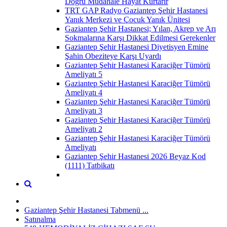
Doğru Müdahale Hayat Kurtarır
TRT GAP Radyo Gaziantep Şehir Hastanesi
Yanık Merkezi ve Çocuk Yanık Ünitesi
Gaziantep Şehir Hastanesi; Yılan, Akrep ve Arı
Sokmalarına Karşı Dikkat Edilmesi Gerekenler
Gaziantep Şehir Hastanesi Diyetisyen Emine
Şahin Obeziteye Karşı Uyardı
Gaziantep Şehir Hastanesi Karaciğer Tümörü
Ameliyatı 5
Gaziantep Şehir Hastanesi Karaciğer Tümörü
Ameliyatı 4
Gaziantep Şehir Hastanesi Karaciğer Tümörü
Ameliyatı 3
Gaziantep Şehir Hastanesi Karaciğer Tümörü
Ameliyatı 2
Gaziantep Şehir Hastanesi Karaciğer Tümörü
Ameliyatı
Gaziantep Şehir Hastanesi 2026 Beyaz Kod
(1111) Tatbikatı
Gaziantep Şehir Hastanesi Tabmenü ...
Satınalma