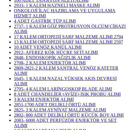
100 ADET TANSİYON ALETİ ALIMI
2933- 1 KALEM HAZNELİ MASKE ALIMI
ONKOLOJİ İLAÇ HAZIRLAMA VE UYGULAMA
HİZMET ALIMI
4 ADET GASTRİK TÜP ALIMI
2737- 1 KALEM GÖZ PROTRUSYON ÖLÇÜM CİHAZI
ALIMI
17 KALEM ORTOPEDİ SARF MALZEME ALIMI 2794
13 KALEM ORTOPEDİ SARF MALZEME ALIMI 2597
10 ADET VENÖZ KANÜL ALIMI
2912- AFEREZ KÖK HÜCRE SETİ ALIMI
2848- ENDOSKOPİK AĞIZLIK ALIMI
2708- 2 KALEM ENJEKTÖR ALIMI
2809-2821-2 KALEM SANTRAL VENÖZ KATETER
ALIMI
1645- 1 KALEM NAZAL YÜKSEK AKIŞ DEVRESİ
ALIMI
2795- 4 KALEM LARİNGOSKOP BLADE ALIMI
8 ADET CHANDELİER (AVİZE) IŞIK PROBU ALIMI
3 KALEM ENJEKTÖR ALIMI
2851-1700 ADET DELİKLİ ÖRTÜ ALIMI
2825- 3 KALEM AYNİYAT MALZEME ALIMI
2802- 800 ADET DELİKLİ ÖRTÜ KÜÇÜK BOY ALIMI
2083- 6000 ADET PERFÜZÖR ENJEKTÖR VE SET
ALIMI