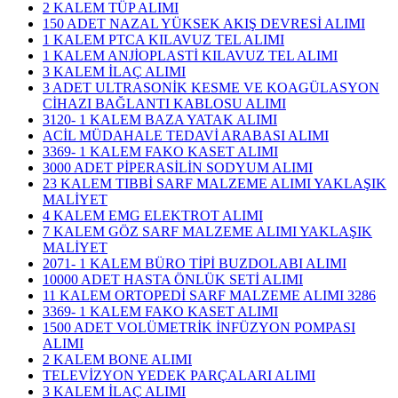
2 KALEM TÜP ALIMI
150 ADET NAZAL YÜKSEK AKIŞ DEVRESİ ALIMI
1 KALEM PTCA KILAVUZ TEL ALIMI
1 KALEM ANJİOPLASTİ KILAVUZ TEL ALIMI
3 KALEM İLAÇ ALIMI
3 ADET ULTRASONİK KESME VE KOAGÜLASYON
CİHAZI BAĞLANTI KABLOSU ALIMI
3120- 1 KALEM BAZA YATAK ALIMI
ACİL MÜDAHALE TEDAVİ ARABASI ALIMI
3369- 1 KALEM FAKO KASET ALIMI
3000 ADET PİPERASİLİN SODYUM ALIMI
23 KALEM TIBBİ SARF MALZEME ALIMI YAKLAŞIK
MALİYET
4 KALEM EMG ELEKTROT ALIMI
7 KALEM GÖZ SARF MALZEME ALIMI YAKLAŞIK
MALİYET
2071- 1 KALEM BÜRO TİPİ BUZDOLABI ALIMI
10000 ADET HASTA ÖNLÜK SETİ ALIMI
11 KALEM ORTOPEDİ SARF MALZEME ALIMI 3286
3369- 1 KALEM FAKO KASET ALIMI
1500 ADET VOLÜMETRİK İNFÜZYON POMPASI
ALIMI
2 KALEM BONE ALIMI
TELEVİZYON YEDEK PARÇALARI ALIMI
3 KALEM İLAÇ ALIMI