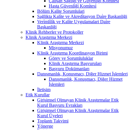
Çalişan Sağliği ve Güvenli̇ği̇ Komi̇tesi̇
Hasta Güvenli̇ği̇ Komi̇tesi̇
Bölüm Kali̇te Sorumlulari
Sağlikta Kali̇te ve Akredi̇tasyon Dai̇re Başkanliği
Veri̇mli̇li̇k ve Kali̇te Uygulamalari Dai̇re
Başkanliği
Klinik Rehberler ve Protokoller
Klinik Araştırma Merkezi
Klinik Araştırma Merkezi
Misyonumuz
Klinik Araştırma Koordinasyon Birimi
Görev ve Sorumluluklar
Klinik Araştırma Başvuruları
Başvuru Dokümanları
Danışmanlık, Konuşmacı, Diğer Hizmet İşlemleri
Danışmanlık, Konuşmacı, Diğer Hizmet
İşlemleri
İletişim
Etik Kurullar
Girişimsel Olmayan Klinik Araştırmalar Etik
Kurul Başvuru Evrakları
Girişimsel Olmayan Klinik Araştırmalar Etik
Kurul Üyeleri
Toplantı Takvimi
Yönerge