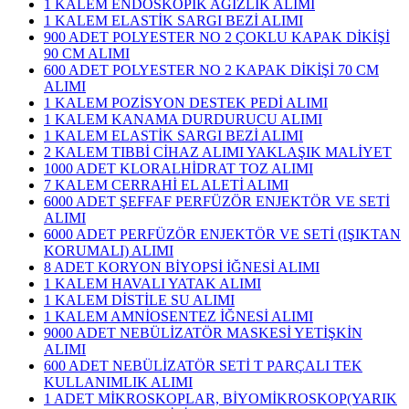
1 KALEM ENDOSKOPİK AĞIZLIK ALIMI
1 KALEM ELASTİK SARGI BEZİ ALIMI
900 ADET POLYESTER NO 2 ÇOKLU KAPAK DİKİŞİ
90 CM ALIMI
600 ADET POLYESTER NO 2 KAPAK DİKİŞİ 70 CM
ALIMI
1 KALEM POZİSYON DESTEK PEDİ ALIMI
1 KALEM KANAMA DURDURUCU ALIMI
1 KALEM ELASTİK SARGI BEZİ ALIMI
2 KALEM TIBBİ CİHAZ ALIMI YAKLAŞIK MALİYET
1000 ADET KLORALHİDRAT TOZ ALIMI
7 KALEM CERRAHİ EL ALETİ ALIMI
6000 ADET ŞEFFAF PERFÜZÖR ENJEKTÖR VE SETİ
ALIMI
6000 ADET PERFÜZÖR ENJEKTÖR VE SETİ (IŞIKTAN
KORUMALI) ALIMI
8 ADET KORYON BİYOPSİ İĞNESİ ALIMI
1 KALEM HAVALI YATAK ALIMI
1 KALEM DİSTİLE SU ALIMI
1 KALEM AMNİOSENTEZ İĞNESİ ALIMI
9000 ADET NEBÜLİZATÖR MASKESİ YETİŞKİN
ALIMI
600 ADET NEBÜLİZATÖR SETİ T PARÇALI TEK
KULLANIMLIK ALIMI
1 ADET MİKROSKOPLAR, BİYOMİKROSKOP(YARIK