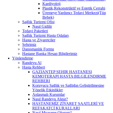
Kardiyoloji
Plastik,Rekonstrüktif ve Estetik Cerrahi
Üremeye Yardımcı Tedavi Merkezi(Tüp
Bebek)
Sağlık Turizmi Ofisi
Nasıl Gidilir
Tedavi Paketleri
Sağlık Turizmi Hasta Odaları
Hasta ve Ziyaretçiler
Şehrimiz
Danışmanlık Formu
Hastane Banka Hesap Bilgilerimiz
Yönlendirme
Randevu Al
Hasta Rehberi
GAZIANTEP SEHIR HASTANESI
KEMOTERAPI HASTA BILGILENDIRME
REHBERI
Koruyucu Sağlık ve Sağlığın Geliştirilmesine
Yönelik Etkinlikler
Anlaşmalı Kurumlar
Nasıl Randevu Alınır?
HASTANEMİZ ZİYARET SAATLERİ VE
REFAKATÇİ KURALLARI
Nasıl Muayene Olurum?