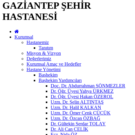
GAZİANTEP ŞEHİR
HASTANESİ
Kurumsal
Hastanemiz
Tanıtım
Misyon & Vizyon
Değerlerimiz
Kurumsal Amaç ve Hedefler
Hastane Yönetimi
Başhekim
Başhekim Yardımcıları
Doç. Dr. Abdurrahman SÖNMEZLER
Dr. Öğr. Üyesi Yahya ÜRKMEZ
Dr. Öğr. Üyesi Hakan ÖZEROL
Uzm. Dr. Selin ALTINTAŞ
Uzm. Dr. Halil KALKAN
Uzm. Dr. Ömer Cenk CÜCÜK
Uzm. Dr. Özcan ÖZBAĞ
Dr. Gültekin Serdar TOLAY
Dr. Ali Can ÇELİK
Ecz. Nida ÖZ