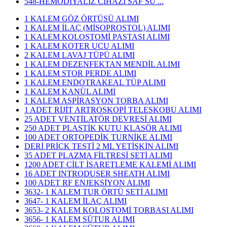
548-HEMODİYALİZ CİHAZI SAF SU ...
1 KALEM GÖZ ÖRTÜSÜ ALIMI
1 KALEM İLAÇ (MİSOPROSTOL) ALIMI
1 KALEM KOLOSTOMİ PASTASI ALIMI
1 KALEM KOTER UCU ALIMI
2 KALEM LAVAJ TÜPÜ ALIMI
1 KALEM DEZENFEKTAN MENDİL ALIMI
1 KALEM STOR PERDE ALIMI
1 KALEM ENDOTRAKEAL TÜP ALIMI
1 KALEM KANÜL ALIMI
1 KALEM ASPİRASYON TORBA ALIMI
1 ADET RİJİT ARTROSKOPİ TELESKOBU ALIMI
25 ADET VENTİLATÖR DEVRESİ ALIMI
250 ADET PLASTİK KUTU KLASÖR ALIMI
100 ADET ORTOPEDİK TURNİKE ALIMI
DERİ PRİCK TESTİ 2 ML YETİŞKİN ALIMI
35 ADET PLAZMA FİLTRESİ SETİ ALIMI
1200 ADET CİLT İŞARETLEME KALEMİ ALIMI
16 ADET INTRODUSER SHEATH ALIMI
100 ADET RF ENJEKSİYON ALIMI
3632- 1 KALEM TUR ÖRTÜ SETİ ALIMI
3647- 1 KALEM İLAÇ ALIMI
3653- 2 KALEM KOLOSTOMİ TORBASI ALIMI
3656- 1 KALEM SÜTUR ALIMI