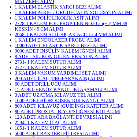
MALZEME ALIMI
1 KALEM ELASTİK SARGI BEZİ ALIMI
1 KALEM PERFLUORODECALİN SOLÜSYON ALIMI
1 KALEM POLİGLİKOLİK ASİT ALIMI
2728-1 KALEM POLİPROPİLEN NO20 25(±5) MM 38
KESKİN 45 CM ALIMI
2668-1 KALEM SLÍT BIÇAK AÇILI 2.4 MM ALIMI
1 KALEM ENDOLAZER PROBU ALIMI
10000 ADET ELASTİK SARGI BEZİ ALIMI
9000 ADET İNSÜLİN KALEM İĞNESİ ALIMI
8 ADET SİLİKON OİL ENJEKSİYON ALIMI
2731- 1 KALEM SÜTUR ALIMI
2727- 1 KALEM SÜTUR ALIMI
3 KALEM VAKUM YARDIMLI SET ALIMI
200 ADET İLAÇ (PROPARAKAİN) ALIMI
60 ADET DRİLL UCU ALIMI
15 ADET VENÖZ KANÜL İKİ AŞAMALI ALIMI
3 ADET UZATMA KILAVUZ TEL ALIMI
1600 ADET HİDRODİSEKTÖR KANÜL ALIMI
800 ADET KILAVUZ (GUİDİNG) KATETER ALIMI
80 ADET PROSTAT BİYOPSİ İĞNESİ KİTİ ALIMI
120 ADET ARA BAĞLANTI DEVRESİ ALIMI
2594- 1 KALEM İLAÇ ALIMI
1851- 1 KALEM SÜTUR ALIMI
5000 ADET BAKTERİ FİLTRESİ ALIMI