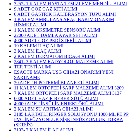
3252- 1 KALEM HASTA TEMİZLEME MENDİLİ ALIMI
9 ADET GÖZ GAZ KİTİ ALIMI
6 ADET GASTRİK KALİBRASYON TÜPÜ ALIMI
1 KALEM AMBULANS ARAÇ BAKIM ONARIM
HİZMET ALIMI
1 KALEM OKSİMETRE SENSÖRÜ ALIMI
22000 ADET DAMLA AYAR SETİ ALIMI
4000 ADET GÖZ PEDİ STERİL ALIMI
10 KALEM İLAÇ ALIMI
3 KALEM İLAÇ ALIMI
2 KALEM DERMATOM BIÇAĞI ALIMI
2841- 3 KALEM RADYOLOJİ MALZEME ALIMI
TER TESTİ ALIMI
ESAOTE MARKA USG CİHAZI ONARIMI YENİ
ŞARTNAME
20 ADET HİPOTERMİ BLANKETİ ALIMI
11 KALEM ORTOPEDİ SARF MALZEME ALIMI 3209
7 KALEM ORTOPEDİ SARF MALZEME ALIMI 3137
6000 ADET HAZIR BEBEK SÜTÜ ALIMI
40000 ADET İNSÜLİN ENJEKTÖRÜ ALIMI.
2 KALEM SU ARITMA CİHAZI ALIMI
3185-LAKTATLI RİNGER SOLÜSYONU 1000 ML PE PP
PVC İNFÜZYONLUK ŞİŞE İNFÜZYONLUK TORBA
(SETSİZ)
3193- 2 KALEM İLAÇ ALIMI