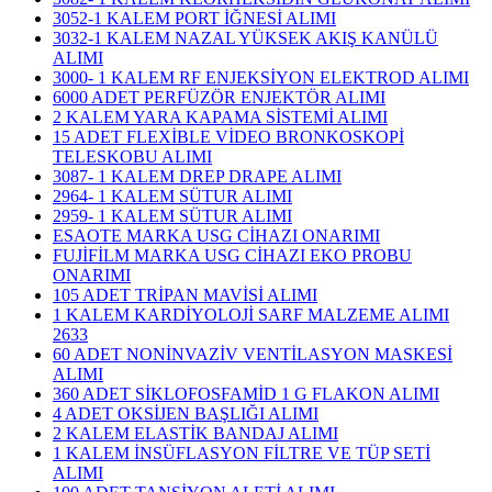
3052-1 KALEM PORT İĞNESİ ALIMI
3032-1 KALEM NAZAL YÜKSEK AKIŞ KANÜLÜ
ALIMI
3000- 1 KALEM RF ENJEKSİYON ELEKTROD ALIMI
6000 ADET PERFÜZÖR ENJEKTÖR ALIMI
2 KALEM YARA KAPAMA SİSTEMİ ALIMI
15 ADET FLEXİBLE VİDEO BRONKOSKOPİ
TELESKOBU ALIMI
3087- 1 KALEM DREP DRAPE ALIMI
2964- 1 KALEM SÜTUR ALIMI
2959- 1 KALEM SÜTUR ALIMI
ESAOTE MARKA USG CİHAZI ONARIMI
FUJİFİLM MARKA USG CİHAZI EKO PROBU
ONARIMI
105 ADET TRİPAN MAVİSİ ALIMI
1 KALEM KARDİYOLOJİ SARF MALZEME ALIMI
2633
60 ADET NONİNVAZİV VENTİLASYON MASKESİ
ALIMI
360 ADET SİKLOFOSFAMİD 1 G FLAKON ALIMI
4 ADET OKSİJEN BAŞLIĞI ALIMI
2 KALEM ELASTİK BANDAJ ALIMI
1 KALEM İNSÜFLASYON FİLTRE VE TÜP SETİ
ALIMI