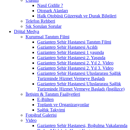
Ulaşım
Nasıl Gidilir ?
Otopark Alanları
Halk Otobüsü Güzergah ve Durak Bilgileri
Telefon Rehberi
Sık Sorulan Sorular
Dijital Medya
Kurumsal Tanıtım Filmi
Gaziantep Şehir Hastanesi Tanıtım Filmi
Gaziantep Şehir Hastanesi Açıldı
Gaziantep Şehir Hastanesi 1 yaşında
Gaziantep Şehir Hastanesi 2. Yaşında
Gaziantep Şehir Hastanesi 2. Yıl 2. Video
Gaziantep Şehir Hastanesi 2. Yıl 3. Video
Gaziantep Şehir Hastanesi Uluslararası Sağlık
Turizminde Hizmet Vermeye Başladı
Gaziantep Şehir Hastanesi Uluslararası Sağlık
Turizminde Hizmet Vermeye Başladı (İngilizce)
İletişim & Tanıtım Faaliyetleri
E-Bülten
Toplantı ve Organizasyonlar
Sağlık Takvimi
Fotoğraf Galerisi
Video
Gaziantep Şehir Hastanesi, Boğulma Vakalarında