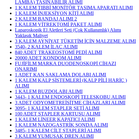
LAMBA) TAŞINABİLİR ALIMI
1 KALEM TIBBİ MONİTÖR TAŞIMA APARATI ALIMI
1 KALEM İNJEKSİYON KİTİ ALIMI
2 KALEM BANDAJ ALIMI 2
1 KALEM VİTREKTOMİ PAKET ALIMI
Laparoskopik El Aletleri Seti (Çok Kullanımlık) Alımı
Yaklaşık Maliyet
3 KALEM AYNİYAT TÜKETİM İÇİN MALZEME ALIMI
3540- 2 KALEM İLAÇ ALIMI
840 ADET TRAKEOSTOMİ PEDİ ALIMI
20000 ADET KONDOM ALIMI
FUJİFİLM MARKA DUODENOSKOPİ CİHAZI
ONARIMI
1 ADET KAN SAKLAMA DOLABI ALIMI
1 KALEM KALP SİSTEMLERİ (KALP PİLİ HARİÇ )
ALIMI
1 KALEM BUZDOLABI ALIMI
3443- 1 KALEM ENDOSKOPİ TELESKOBU ALIMI
3 ADET ODYOMETREİŞİTME CİHAZLARI ALIMI
3095- 1 KALEM STAPLER SETİ ALIMI
100 ADET STAPLER KARTUŞU ALIMI
1 KALEM LİNEER KAPATICI ALIMI
1 KALEM NAZOGASTRİK SONDA ALIMI
3485- 1 KALEM CİLT STAPLERİ ALIMI
3 KALEM YUMUŞAK DREN ALIMI