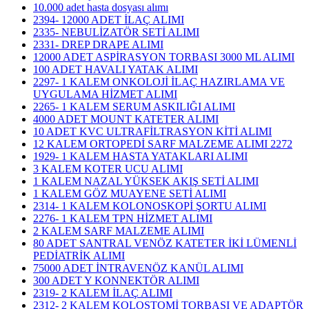
10.000 adet hasta dosyası alımı
2394- 12000 ADET İLAÇ ALIMI
2335- NEBULİZATÖR SETİ ALIMI
2331- DREP DRAPE ALIMI
12000 ADET ASPİRASYON TORBASI 3000 ML ALIMI
100 ADET HAVALI YATAK ALIMI
2297- 1 KALEM ONKOLOJİ İLAÇ HAZIRLAMA VE
UYGULAMA HİZMET ALIMI
2265- 1 KALEM SERUM ASKILIĞI ALIMI
4000 ADET MOUNT KATETER ALIMI
10 ADET KVC ULTRAFİLTRASYON KİTİ ALIMI
12 KALEM ORTOPEDİ SARF MALZEME ALIMI 2272
1929- 1 KALEM HASTA YATAKLARI ALIMI
3 KALEM KOTER UCU ALIMI
1 KALEM NAZAL YÜKSEK AKIŞ SETİ ALIMI
1 KALEM GÖZ MUAYENE SETİ ALIMI
2314- 1 KALEM KOLONOSKOPİ ŞORTU ALIMI
2276- 1 KALEM TPN HİZMET ALIMI
2 KALEM SARF MALZEME ALIMI
80 ADET SANTRAL VENÖZ KATETER İKİ LÜMENLİ
PEDİATRİK ALIMI
75000 ADET İNTRAVENÖZ KANÜL ALIMI
300 ADET Y KONNEKTÖR ALIMI
2319- 2 KALEM İLAÇ ALIMI
2312- 2 KALEM KOLOSTOMİ TORBASI VE ADAPTÖR