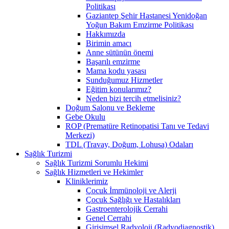
Politikası
Gaziantep Şehir Hastanesi Yenidoğan
Yoğun Bakım Emzirme Politikası
Hakkımızda
Birimin amacı
Anne sütünün önemi
Başarılı emzirme
Mama kodu yasası
Sunduğumuz Hizmetler
Eğitim konularımız?
Neden bizi tercih etmelisiniz?
Doğum Salonu ve Bekleme
Gebe Okulu
ROP (Prematüre Retinopatisi Tanı ve Tedavi
Merkezi)
TDL (Travay, Doğum, Lohusa) Odaları
Sağlık Turizmi
Sağlık Turizmi Sorumlu Hekimi
Sağlık Hizmetleri ve Hekimler
Kliniklerimiz
Çocuk İmmünoloji ve Alerji
Çocuk Sağlığı ve Hastalıkları
Gastroenterolojik Cerrahi
Genel Cerrahi
Girişimsel Radyoloji (Radyodiagnostik)