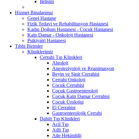
İletişim
Hizmet Binalarımız
Genel Hastane
Fizik Tedavi ve Rehabilitasyon Hastanesi
Kadın Doğum Hastanesi - Çocuk Hastanesi
Kalp Damar - Onkoloji Hastanesi
Psikiyatri Hastanesi
Tıbbi Birimler
Kliniklerimiz
Cerrahi Tıp Klinikleri
Algoloji
Anesteziyoloji ve Reanimasyon
Beyin ve Sinir Cerrahisi
Cerrahi Onkoloji
Çocuk Cerrahisi
Çocuk Gastroenteroloji
Çocuk Kalp Damar Cerrahisi
Çocuk Ürolojisi
El Cerrahisi
Gastroenterolojik Cerrahi
Dahili Tıp Klinikleri
Acil Tıp
Adli Tıp
Aile Hekimliği