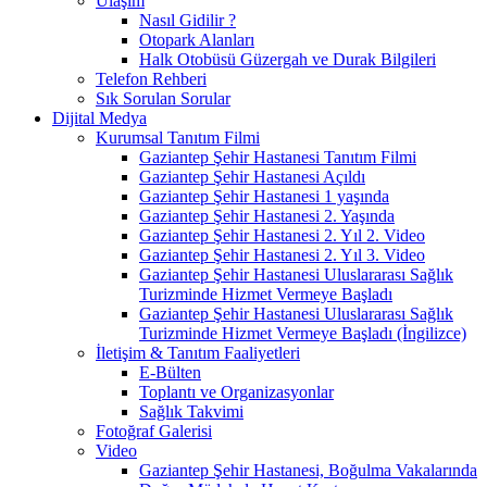
Ulaşım
Nasıl Gidilir ?
Otopark Alanları
Halk Otobüsü Güzergah ve Durak Bilgileri
Telefon Rehberi
Sık Sorulan Sorular
Dijital Medya
Kurumsal Tanıtım Filmi
Gaziantep Şehir Hastanesi Tanıtım Filmi
Gaziantep Şehir Hastanesi Açıldı
Gaziantep Şehir Hastanesi 1 yaşında
Gaziantep Şehir Hastanesi 2. Yaşında
Gaziantep Şehir Hastanesi 2. Yıl 2. Video
Gaziantep Şehir Hastanesi 2. Yıl 3. Video
Gaziantep Şehir Hastanesi Uluslararası Sağlık
Turizminde Hizmet Vermeye Başladı
Gaziantep Şehir Hastanesi Uluslararası Sağlık
Turizminde Hizmet Vermeye Başladı (İngilizce)
İletişim & Tanıtım Faaliyetleri
E-Bülten
Toplantı ve Organizasyonlar
Sağlık Takvimi
Fotoğraf Galerisi
Video
Gaziantep Şehir Hastanesi, Boğulma Vakalarında