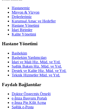
Hastanemiz
Misyon & Vizyon
Değerlerimiz
Kurumsal Amaç ve Hedefler
Hastane Yönetimi
İdari Birimler
Kalite Yönetimi
Hastane Yönetimi
Başhekim
Başhekim Yardımcıları
İdari ve Mali Hiz. Müd. ve Yrd.
Sağlık Bakım Hiz. Müd. ve Yrd.
Destek ve Kalite Hiz. Müd. ve Yrd.
Teknik Hizmetler Müd. ve Yrd.
Faydalı Bağlantılar
Doktor Özgeçmiş Örneği
e-İmza Başvuru Portalı
e-İmza Pin Kilit Açma
Sağlık e-Posta