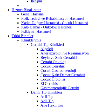
İletişim
Hizmet Binalarımız
Genel Hastane
Fizik Tedavi ve Rehabilitasyon Hastanesi
Kadın Doğum Hastanesi - Çocuk Hastanesi
Kalp Damar - Onkoloji Hastanesi
Psikiyatri Hastanesi
Tıbbi Birimler
Kliniklerimiz
Cerrahi Tıp Klinikleri
Algoloji
Anesteziyoloji ve Reanimasyon
Beyin ve Sinir Cerrahisi
Cerrahi Onkoloji
Çocuk Cerrahisi
Çocuk Gastroenteroloji
Çocuk Kalp Damar Cerrahisi
Çocuk Ürolojisi
El Cerrahisi
Gastroenterolojik Cerrahi
Dahili Tıp Klinikleri
Acil Tıp
Adli Tıp
Aile Hekimliği