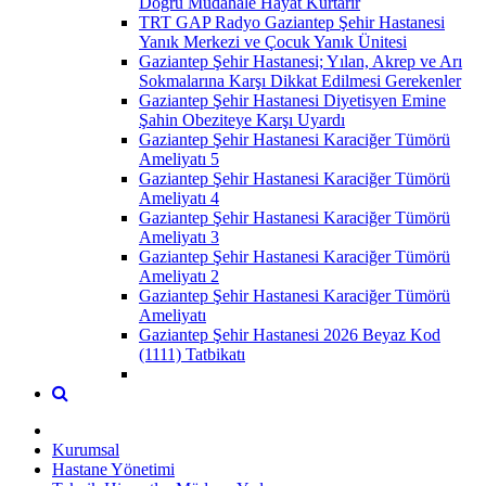
Doğru Müdahale Hayat Kurtarır
TRT GAP Radyo Gaziantep Şehir Hastanesi
Yanık Merkezi ve Çocuk Yanık Ünitesi
Gaziantep Şehir Hastanesi; Yılan, Akrep ve Arı
Sokmalarına Karşı Dikkat Edilmesi Gerekenler
Gaziantep Şehir Hastanesi Diyetisyen Emine
Şahin Obeziteye Karşı Uyardı
Gaziantep Şehir Hastanesi Karaciğer Tümörü
Ameliyatı 5
Gaziantep Şehir Hastanesi Karaciğer Tümörü
Ameliyatı 4
Gaziantep Şehir Hastanesi Karaciğer Tümörü
Ameliyatı 3
Gaziantep Şehir Hastanesi Karaciğer Tümörü
Ameliyatı 2
Gaziantep Şehir Hastanesi Karaciğer Tümörü
Ameliyatı
Gaziantep Şehir Hastanesi 2026 Beyaz Kod
(1111) Tatbikatı
Kurumsal
Hastane Yönetimi