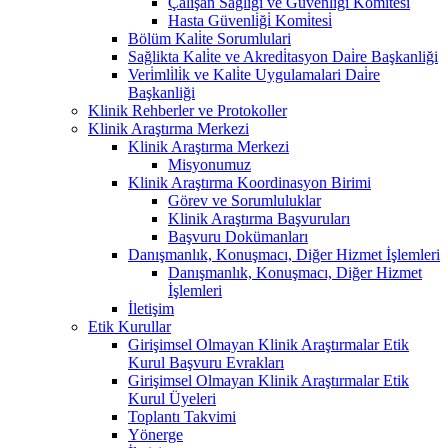
Çalişan Sağliği ve Güvenli̇ği̇ Komi̇tesi̇
Hasta Güvenli̇ği̇ Komi̇tesi̇
Bölüm Kali̇te Sorumlulari
Sağlikta Kali̇te ve Akredi̇tasyon Dai̇re Başkanliği
Veri̇mli̇li̇k ve Kali̇te Uygulamalari Dai̇re
Başkanliği
Klinik Rehberler ve Protokoller
Klinik Araştırma Merkezi
Klinik Araştırma Merkezi
Misyonumuz
Klinik Araştırma Koordinasyon Birimi
Görev ve Sorumluluklar
Klinik Araştırma Başvuruları
Başvuru Dokümanları
Danışmanlık, Konuşmacı, Diğer Hizmet İşlemleri
Danışmanlık, Konuşmacı, Diğer Hizmet
İşlemleri
İletişim
Etik Kurullar
Girişimsel Olmayan Klinik Araştırmalar Etik
Kurul Başvuru Evrakları
Girişimsel Olmayan Klinik Araştırmalar Etik
Kurul Üyeleri
Toplantı Takvimi
Yönerge