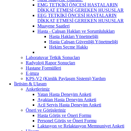
EMG TETKİKİ ÖNCESİ HASTALARIN
DİKKAT ETMESİ GEREKEN HUSUSLAR
EEG TETKİKİ ÖNCESİ HASTALARIN
DİKKAT ETMESİ GEREKEN HUSUSLAR
Muayene Saatleri
Hasta - Çalışan Hakları ve Sorumlulukları
Hasta Hakları Yönetmeliği
Hasta Çalışan Güvenliği Yönetmeliği
Hekim Seçme Hakkı
Laboratuvar Tetkik Sonuçları
Radyoloji Rapor Sonuçları
Hastane Formülleri
E-imza
KPS-V2 (Kimlik Paylaşım Sistemi) Yardım
İletişim & Ulaşım
Anketlerimiz
Yatan Hasta Deneyim Anketi
Ayaktan Hasta Deneyim Anketi
Acil Servis Hasta Deneyim Anketi
Öneri ve Görüşleriniz
Hasta Görüş ve Öneri Formu
Personel Görüş ve Öneri Formu
Laktasyon ve Relaktasyon Memnuniyet Anketi