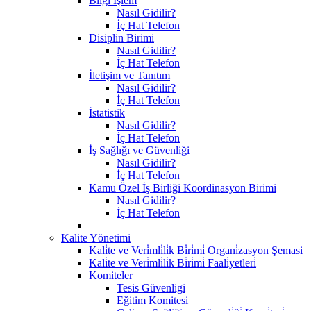
Bilgi İşlem
Nasıl Gidilir?
İç Hat Telefon
Disiplin Birimi
Nasıl Gidilir?
İç Hat Telefon
İletişim ve Tanıtım
Nasıl Gidilir?
İç Hat Telefon
İstatistik
Nasıl Gidilir?
İç Hat Telefon
İş Sağlığı ve Güvenliği
Nasıl Gidilir?
İç Hat Telefon
Kamu Özel İş Birliği Koordinasyon Birimi
Nasıl Gidilir?
İç Hat Telefon
Kalite Yönetimi
Kali̇te ve Veri̇mli̇li̇k Bi̇ri̇mi̇ Organi̇zasyon Şemasi
Kali̇te ve Veri̇mli̇li̇k Bi̇ri̇mi̇ Faali̇yetleri̇
Komiteler
Tesis Güvenligi
Eğitim Komitesi