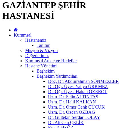
GAZİANTEP ŞEHİR
HASTANESİ
Kurumsal
Hastanemiz
Tanıtım
Misyon & Vizyon
Değerlerimiz
Kurumsal Amaç ve Hedefler
Hastane Yönetimi
Başhekim
Başhekim Yardımcıları
Doç. Dr. Abdurrahman SÖNMEZLER
Dr. Öğr. Üyesi Yahya ÜRKMEZ
Dr. Öğr. Üyesi Hakan ÖZEROL
Uzm. Dr. Selin ALTINTAŞ
Uzm. Dr. Halil KALKAN
Uzm. Dr. Ömer Cenk CÜCÜK
Uzm. Dr. Özcan ÖZBAĞ
Dr. Gültekin Serdar TOLAY
Dr. Ali Can ÇELİK
Ecz. Nida ÖZ