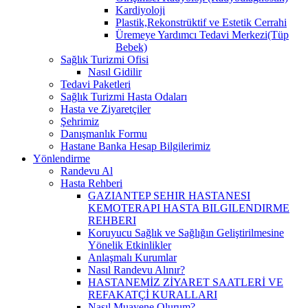
Kardiyoloji
Plastik,Rekonstrüktif ve Estetik Cerrahi
Üremeye Yardımcı Tedavi Merkezi(Tüp
Bebek)
Sağlık Turizmi Ofisi
Nasıl Gidilir
Tedavi Paketleri
Sağlık Turizmi Hasta Odaları
Hasta ve Ziyaretçiler
Şehrimiz
Danışmanlık Formu
Hastane Banka Hesap Bilgilerimiz
Yönlendirme
Randevu Al
Hasta Rehberi
GAZIANTEP SEHIR HASTANESI
KEMOTERAPI HASTA BILGILENDIRME
REHBERI
Koruyucu Sağlık ve Sağlığın Geliştirilmesine
Yönelik Etkinlikler
Anlaşmalı Kurumlar
Nasıl Randevu Alınır?
HASTANEMİZ ZİYARET SAATLERİ VE
REFAKATÇİ KURALLARI
Nasıl Muayene Olurum?