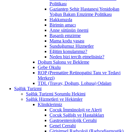
Politikası
Gaziantep Şehir Hastanesi Yenidoğan
Yoğun Bakım Emzirme Politikası
Hakkımızda
Birimin amacı
Anne sütünün önemi
Başarılı emzirme
Mama kodu yasası
Sunduğumuz Hizmetler
Eğitim konularımız?
Neden bizi tercih etmelisiniz?
Doğum Salonu ve Bekleme
Gebe Okulu
ROP (Prematüre Retinopatisi Tanı ve Tedavi
Merkezi)
TDL (Travay, Doğum, Lohusa) Odaları
Sağlık Turizmi
Sağlık Turizmi Sorumlu Hekimi
Sağlık Hizmetleri ve Hekimler
Kliniklerimiz
Çocuk İmmünoloji ve Alerji
Çocuk Sağlığı ve Hastalıkları
Gastroenterolojik Cerrahi
Genel Cerrahi
Girişimsel Radyoloji (Radyodiagnostik)