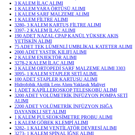
3 KALEM İLAÇ ALIMI
1 KALEM YARA ÖRTÜSÜ ALIMI
1 KALEM SARF MALZEME ALIMI
1 KALEM FİLTRE ALIMI
3280- 3 KALEM KARTUŞ FİLTRE ALIMI
3397- 2 KALEM İLAÇ ALIMI
190 ADET NAZAL CPAP KANÜL YÜKSEK AKIŞ
YETİŞKİN ALIMI
75 ADET TEK LÜMENLİ UMBLİKAL KATETER ALIMI
2000 ADET YASTIK KILIFI ALIMI
2 KALEM ENJEKTÖR ALIMI
3278-2 KALEM İLAÇ ALIMI
3 KALEM ORTOPEDİ SARF MALZEME ALIMI 3303
3095- 1 KALEM STAPLER SETİ ALIMI.
100 ADET STAPLER KARTUŞU ALIMI
Hidrofobik Akrilik Lens Alımı Yaklaşık Maliyet
1 ADET KAPİLLEROSKOP TELESKOBU ALIMI
3200 ADET VOLÜMETRİK İNFÜZYON POMPA SETİ
ALIMI
2200 ADET VOLÜMETRİK İNFÜZYON IŞIĞA
DAYANIKLI SET ALIMI
1 KALEM PULSEOKSİMETRE PROBU ALIMI
1 KALEM GÖBEK KLEMPİ ALIMI
3282- 1 KALEM VENTİLATÖR DEVRESİ ALIMI
3273- 1 KALEM SPİNAL İĞNE ALIMI