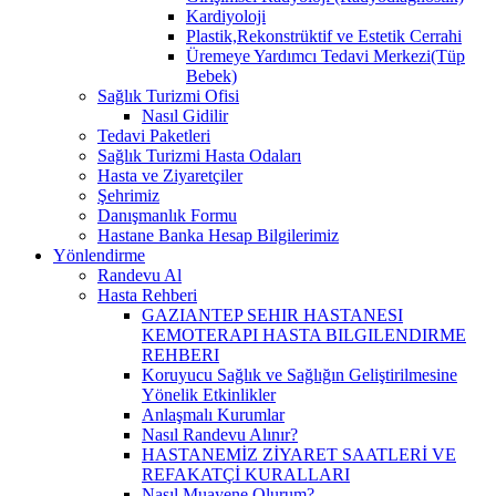
Kardiyoloji
Plastik,Rekonstrüktif ve Estetik Cerrahi
Üremeye Yardımcı Tedavi Merkezi(Tüp
Bebek)
Sağlık Turizmi Ofisi
Nasıl Gidilir
Tedavi Paketleri
Sağlık Turizmi Hasta Odaları
Hasta ve Ziyaretçiler
Şehrimiz
Danışmanlık Formu
Hastane Banka Hesap Bilgilerimiz
Yönlendirme
Randevu Al
Hasta Rehberi
GAZIANTEP SEHIR HASTANESI
KEMOTERAPI HASTA BILGILENDIRME
REHBERI
Koruyucu Sağlık ve Sağlığın Geliştirilmesine
Yönelik Etkinlikler
Anlaşmalı Kurumlar
Nasıl Randevu Alınır?
HASTANEMİZ ZİYARET SAATLERİ VE
REFAKATÇİ KURALLARI
Nasıl Muayene Olurum?