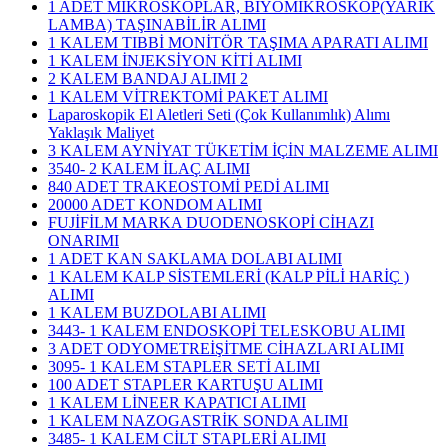
1 ADET MİKROSKOPLAR, BİYOMİKROSKOP(YARIK
LAMBA) TAŞINABİLİR ALIMI
1 KALEM TIBBİ MONİTÖR TAŞIMA APARATI ALIMI
1 KALEM İNJEKSİYON KİTİ ALIMI
2 KALEM BANDAJ ALIMI 2
1 KALEM VİTREKTOMİ PAKET ALIMI
Laparoskopik El Aletleri Seti (Çok Kullanımlık) Alımı
Yaklaşık Maliyet
3 KALEM AYNİYAT TÜKETİM İÇİN MALZEME ALIMI
3540- 2 KALEM İLAÇ ALIMI
840 ADET TRAKEOSTOMİ PEDİ ALIMI
20000 ADET KONDOM ALIMI
FUJİFİLM MARKA DUODENOSKOPİ CİHAZI
ONARIMI
1 ADET KAN SAKLAMA DOLABI ALIMI
1 KALEM KALP SİSTEMLERİ (KALP PİLİ HARİÇ )
ALIMI
1 KALEM BUZDOLABI ALIMI
3443- 1 KALEM ENDOSKOPİ TELESKOBU ALIMI
3 ADET ODYOMETREİŞİTME CİHAZLARI ALIMI
3095- 1 KALEM STAPLER SETİ ALIMI
100 ADET STAPLER KARTUŞU ALIMI
1 KALEM LİNEER KAPATICI ALIMI
1 KALEM NAZOGASTRİK SONDA ALIMI
3485- 1 KALEM CİLT STAPLERİ ALIMI