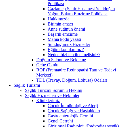
Politikası
Gaziantep Şehir Hastanesi Yenidoğan
Yoğun Bakım Emzirme Politikası
Hakkımızda
Birimin amacı
Anne sütünün önemi
Başarılı emzirme
Mama kodu yasası
Sunduğumuz Hizmetler
Eğitim konularımız?
Neden bizi tercih etmelisiniz?
Doğum Salonu ve Bekleme
Gebe Okulu
ROP (Prematüre Retinopatisi Tanı ve Tedavi
Merkezi)
TDL (Travay, Doğum, Lohusa) Odaları
Sağlık Turizmi
Sağlık Turizmi Sorumlu Hekimi
Sağlık Hizmetleri ve Hekimler
Kliniklerimiz
Çocuk İmmünoloji ve Alerji
Çocuk Sağlığı ve Hastalıkları
Gastroenterolojik Cerrahi
Genel Cerrahi
Girişimsel Radyoloji (Radyodiagnostik)