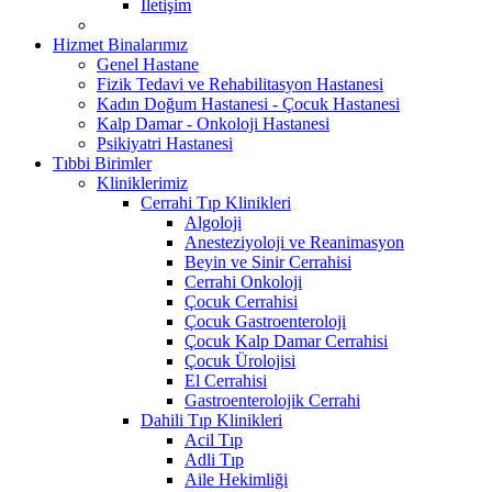
İletişim
Hizmet Binalarımız
Genel Hastane
Fizik Tedavi ve Rehabilitasyon Hastanesi
Kadın Doğum Hastanesi - Çocuk Hastanesi
Kalp Damar - Onkoloji Hastanesi
Psikiyatri Hastanesi
Tıbbi Birimler
Kliniklerimiz
Cerrahi Tıp Klinikleri
Algoloji
Anesteziyoloji ve Reanimasyon
Beyin ve Sinir Cerrahisi
Cerrahi Onkoloji
Çocuk Cerrahisi
Çocuk Gastroenteroloji
Çocuk Kalp Damar Cerrahisi
Çocuk Ürolojisi
El Cerrahisi
Gastroenterolojik Cerrahi
Dahili Tıp Klinikleri
Acil Tıp
Adli Tıp
Aile Hekimliği