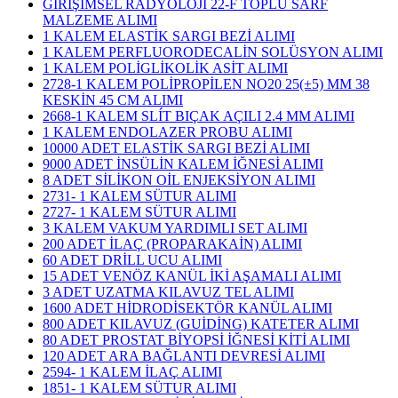
GİRİŞİMSEL RADYOLOJİ 22-F TOPLU SARF
MALZEME ALIMI
1 KALEM ELASTİK SARGI BEZİ ALIMI
1 KALEM PERFLUORODECALİN SOLÜSYON ALIMI
1 KALEM POLİGLİKOLİK ASİT ALIMI
2728-1 KALEM POLİPROPİLEN NO20 25(±5) MM 38
KESKİN 45 CM ALIMI
2668-1 KALEM SLÍT BIÇAK AÇILI 2.4 MM ALIMI
1 KALEM ENDOLAZER PROBU ALIMI
10000 ADET ELASTİK SARGI BEZİ ALIMI
9000 ADET İNSÜLİN KALEM İĞNESİ ALIMI
8 ADET SİLİKON OİL ENJEKSİYON ALIMI
2731- 1 KALEM SÜTUR ALIMI
2727- 1 KALEM SÜTUR ALIMI
3 KALEM VAKUM YARDIMLI SET ALIMI
200 ADET İLAÇ (PROPARAKAİN) ALIMI
60 ADET DRİLL UCU ALIMI
15 ADET VENÖZ KANÜL İKİ AŞAMALI ALIMI
3 ADET UZATMA KILAVUZ TEL ALIMI
1600 ADET HİDRODİSEKTÖR KANÜL ALIMI
800 ADET KILAVUZ (GUİDİNG) KATETER ALIMI
80 ADET PROSTAT BİYOPSİ İĞNESİ KİTİ ALIMI
120 ADET ARA BAĞLANTI DEVRESİ ALIMI
2594- 1 KALEM İLAÇ ALIMI
1851- 1 KALEM SÜTUR ALIMI