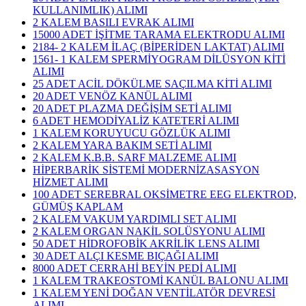
KULLANIMLIK) ALIMI
2 KALEM BASILI EVRAK ALIMI
15000 ADET İŞİTME TARAMA ELEKTRODU ALIMI
2184- 2 KALEM İLAÇ (BİPERİDEN LAKTAT) ALIMI
1561- 1 KALEM SPERMİYOGRAM DİLÜSYON KİTİ
ALIMI
25 ADET ACİL DÖKÜLME SAÇILMA KİTİ ALIMI
20 ADET VENÖZ KANÜL ALIMI
20 ADET PLAZMA DEĞİŞİM SETİ ALIMI
6 ADET HEMODİYALİZ KATETERİ ALIMI
1 KALEM KORUYUCU GÖZLÜK ALIMI
2 KALEM YARA BAKIM SETİ ALIMI
2 KALEM K.B.B. SARF MALZEME ALIMI
HİPERBARİK SİSTEMİ MODERNİZASASYON
HİZMET ALIMI
100 ADET SEREBRAL OKSİMETRE EEG ELEKTROD,
GÜMÜŞ KAPLAM
2 KALEM VAKUM YARDIMLI SET ALIMI
2 KALEM ORGAN NAKİL SOLÜSYONU ALIMI
50 ADET HİDROFOBİK AKRİLİK LENS ALIMI
30 ADET ALÇI KESME BIÇAĞI ALIMI
8000 ADET CERRAHİ BEYİN PEDİ ALIMI
1 KALEM TRAKEOSTOMİ KANÜL BALONU ALIMI
1 KALEM YENİ DOĞAN VENTİLATÖR DEVRESİ
ALIMI