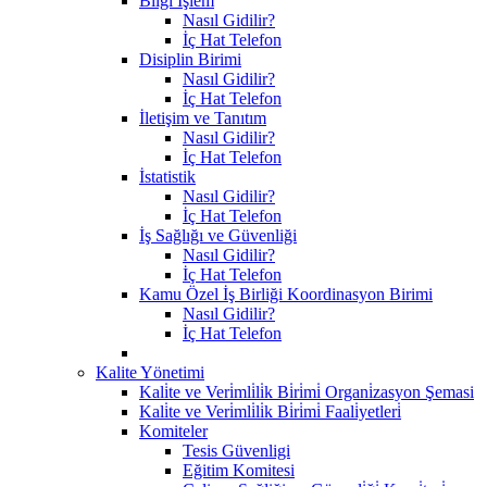
Bilgi İşlem
Nasıl Gidilir?
İç Hat Telefon
Disiplin Birimi
Nasıl Gidilir?
İç Hat Telefon
İletişim ve Tanıtım
Nasıl Gidilir?
İç Hat Telefon
İstatistik
Nasıl Gidilir?
İç Hat Telefon
İş Sağlığı ve Güvenliği
Nasıl Gidilir?
İç Hat Telefon
Kamu Özel İş Birliği Koordinasyon Birimi
Nasıl Gidilir?
İç Hat Telefon
Kalite Yönetimi
Kali̇te ve Veri̇mli̇li̇k Bi̇ri̇mi̇ Organi̇zasyon Şemasi
Kali̇te ve Veri̇mli̇li̇k Bi̇ri̇mi̇ Faali̇yetleri̇
Komiteler
Tesis Güvenligi
Eğitim Komitesi