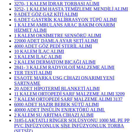
3270- 1 KALEM İDRAR TORBASI ALIMI
3252- 1 KALEM HASTA TEMİZLEME MENDİLİ ALIMI
9 ADET GÖZ GAZ KİTİ ALIMI
6 ADET GASTRİK KALİBRASYON TÜPÜ ALIMI
1 KALEM AMBULANS ARAÇ BAKIM ONARIM
HİZMET ALIMI
1 KALEM OKSİMETRE SENSÖRÜ ALIMI
22000 ADET DAMLA AYAR SETİ ALIMI
4000 ADET GÖZ PEDİ STERİL ALIMI
10 KALEM İLAÇ ALIMI
3 KALEM İLAÇ ALIMI
2 KALEM DERMATOM BIÇAĞI ALIMI
2841- 3 KALEM RADYOLOJİ MALZEME ALIMI
TER TESTİ ALIMI
ESAOTE MARKA USG CİHAZI ONARIMI YENİ
ŞARTNAME
20 ADET HİPOTERMİ BLANKETİ ALIMI
11 KALEM ORTOPEDİ SARF MALZEME ALIMI 3209
7 KALEM ORTOPEDİ SARF MALZEME ALIMI 3137
6000 ADET HAZIR BEBEK SÜTÜ ALIMI
40000 ADET İNSÜLİN ENJEKTÖRÜ ALIMI.
2 KALEM SU ARITMA CİHAZI ALIMI
3185-LAKTATLI RİNGER SOLÜSYONU 1000 ML PE PP
PVC İNFÜZYONLUK ŞİŞE İNFÜZYONLUK TORBA
(SETSİZ)