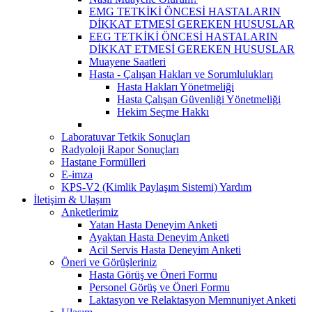
EMG TETKİKİ ÖNCESİ HASTALARIN
DİKKAT ETMESİ GEREKEN HUSUSLAR
EEG TETKİKİ ÖNCESİ HASTALARIN
DİKKAT ETMESİ GEREKEN HUSUSLAR
Muayene Saatleri
Hasta - Çalışan Hakları ve Sorumlulukları
Hasta Hakları Yönetmeliği
Hasta Çalışan Güvenliği Yönetmeliği
Hekim Seçme Hakkı
Laboratuvar Tetkik Sonuçları
Radyoloji Rapor Sonuçları
Hastane Formülleri
E-imza
KPS-V2 (Kimlik Paylaşım Sistemi) Yardım
İletişim & Ulaşım
Anketlerimiz
Yatan Hasta Deneyim Anketi
Ayaktan Hasta Deneyim Anketi
Acil Servis Hasta Deneyim Anketi
Öneri ve Görüşleriniz
Hasta Görüş ve Öneri Formu
Personel Görüş ve Öneri Formu
Laktasyon ve Relaktasyon Memnuniyet Anketi