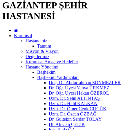
GAZİANTEP ŞEHİR
HASTANESİ
Kurumsal
Hastanemiz
Tanıtım
Misyon & Vizyon
Değerlerimiz
Kurumsal Amaç ve Hedefler
Hastane Yönetimi
Başhekim
Başhekim Yardımcıları
Doç. Dr. Abdurrahman SÖNMEZLER
Dr. Öğr. Üyesi Yahya ÜRKMEZ
Dr. Öğr. Üyesi Hakan ÖZEROL
Uzm. Dr. Selin ALTINTAŞ
Uzm. Dr. Halil KALKAN
Uzm. Dr. Ömer Cenk CÜCÜK
Uzm. Dr. Özcan ÖZBAĞ
Dr. Gültekin Serdar TOLAY
Dr. Ali Can ÇELİK
Ecz. Nida ÖZ