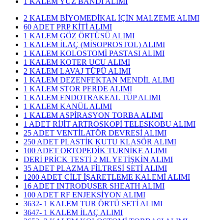
1 KALEM YÜZ BANDI ALIMI
2 KALEM BİYOMEDİKAL İÇİN MALZEME ALIMI
60 ADET PRP KİTİ ALIMI
1 KALEM GÖZ ÖRTÜSÜ ALIMI
1 KALEM İLAÇ (MİSOPROSTOL) ALIMI
1 KALEM KOLOSTOMİ PASTASI ALIMI
1 KALEM KOTER UCU ALIMI
2 KALEM LAVAJ TÜPÜ ALIMI
1 KALEM DEZENFEKTAN MENDİL ALIMI
1 KALEM STOR PERDE ALIMI
1 KALEM ENDOTRAKEAL TÜP ALIMI
1 KALEM KANÜL ALIMI
1 KALEM ASPİRASYON TORBA ALIMI
1 ADET RİJİT ARTROSKOPİ TELESKOBU ALIMI
25 ADET VENTİLATÖR DEVRESİ ALIMI
250 ADET PLASTİK KUTU KLASÖR ALIMI
100 ADET ORTOPEDİK TURNİKE ALIMI
DERİ PRİCK TESTİ 2 ML YETİŞKİN ALIMI
35 ADET PLAZMA FİLTRESİ SETİ ALIMI
1200 ADET CİLT İŞARETLEME KALEMİ ALIMI
16 ADET INTRODUSER SHEATH ALIMI
100 ADET RF ENJEKSİYON ALIMI
3632- 1 KALEM TUR ÖRTÜ SETİ ALIMI
3647- 1 KALEM İLAÇ ALIMI