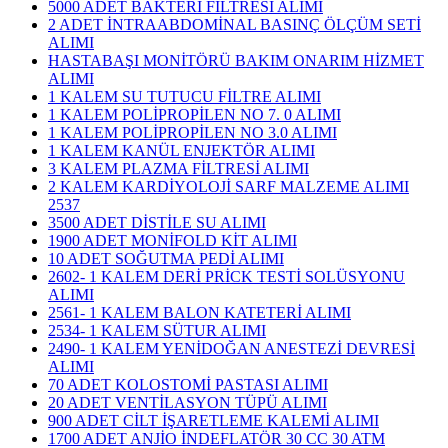
5000 ADET BAKTERİ FİLTRESİ ALIMI
2 ADET İNTRAABDOMİNAL BASINÇ ÖLÇÜM SETİ
ALIMI
HASTABAŞI MONİTÖRÜ BAKIM ONARIM HİZMET
ALIMI
1 KALEM SU TUTUCU FİLTRE ALIMI
1 KALEM POLİPROPİLEN NO 7. 0 ALIMI
1 KALEM POLİPROPİLEN NO 3.0 ALIMI
1 KALEM KANÜL ENJEKTÖR ALIMI
3 KALEM PLAZMA FİLTRESİ ALIMI
​2 KALEM KARDİYOLOJİ SARF MALZEME ALIMI
2537
3500 ADET DİSTİLE SU ALIMI
1900 ADET MONİFOLD KİT ALIMI
10 ADET SOĞUTMA PEDİ ALIMI
2602- 1 KALEM DERİ PRİCK TESTİ SOLÜSYONU
ALIMI
2561- 1 KALEM BALON KATETERİ ALIMI
2534- 1 KALEM SÜTUR ALIMI
2490- 1 KALEM YENİDOĞAN ANESTEZİ DEVRESİ
ALIMI
70 ADET KOLOSTOMİ PASTASI ALIMI
20 ADET VENTİLASYON TÜPÜ ALIMI
900 ADET CİLT İŞARETLEME KALEMİ ALIMI
1700 ADET ANJİO İNDEFLATÖR 30 CC 30 ATM