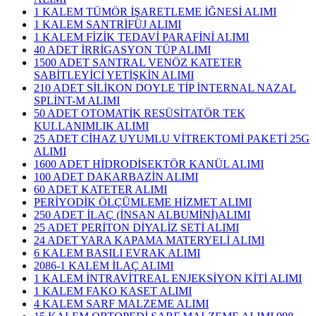
1 KALEM TÜMÖR İŞARETLEME İĞNESİ ALIMI
1 KALEM SANTRİFÜJ ALIMI
1 KALEM FİZİK TEDAVİ PARAFİNİ ALIMI
40 ADET İRRİGASYON TÜP ALIMI
1500 ADET SANTRAL VENÖZ KATETER
SABİTLEYİCİ YETİŞKİN ALIMI
210 ADET SİLİKON DOYLE TİP İNTERNAL NAZAL
SPLİNT-M ALIMI
50 ADET OTOMATİK RESÜSİTATÖR TEK
KULLANIMLIK ALIMI
25 ADET CİHAZ UYUMLU VİTREKTOMİ PAKETİ 25G
ALIMI
1600 ADET HİDRODİSEKTÖR KANÜL ALIMI
100 ADET DAKARBAZİN ALIMI
60 ADET KATETER ALIMI
PERİYODİK ÖLÇÜMLEME HİZMET ALIMI
250 ADET İLAÇ (İNSAN ALBUMİNİ)ALIMI
25 ADET PERİTON DİYALİZ SETİ ALIMI
24 ADET YARA KAPAMA MATERYELİ ALIMI
6 KALEM BASILI EVRAK ALIMI
2086-1 KALEM İLAÇ ALIMI
1 KALEM İNTRAVİTREAL ENJEKSİYON KİTİ ALIMI
1 KALEM FAKO KASET ALIMI
4 KALEM SARF MALZEME ALIMI