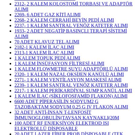
2312- 2 KALEM KOLOSTOMİ TORBASI VE ADAPTÖR
ALIMI
2269- 6 ADET GAZ KİTİ ALIMI
2268- 2 KALEM CERRAHİ BEYİN PEDİ ALIMI
2237- 1 KALEM SANTRAL VENÖZ KATETER ALIMI
1933- 2 ADET NEGATİP BASINÇLI TERAPİ SİSTEMİ
ALIMI
70 ADET KLAVUZ TEL ALIMI
2182-1 KALEM İLAÇ ALIMI
2313-1 KALEM İLAÇ ALIMI
1 KALEM TOPUK PEDİ ALIMI
1 KALEM İNSÜFASYON FİLTRESİ ALIMI
1 KALEM FLOWMETRE SUYU ADAPTÖRLÜ ALIMI
2320- 1 KALEM NAZAL OKSİJEN KANÜLÜ ALIMI
2271- 1 KALEM VENTİLASYON MASKESİ ALIMI
2239- 1 KALEM SANTRAL VENÖZ KATETER ALIMI
2217- 1 KALEM PERİKARDİYAL SUMP KANÜL ALIMI
1 KALEM İLAÇ (SİKLOFOSFAMİD FLAKON) ALIMI
6600 ADET PİPERASİLİN SODYUM2 G
TAZOBAKTAM SODYUM 0.25 G IV FLAKON ALIMI
32 ADET ANTİ-İNSAN T-LENFOSİT
İMMUNOGLOBULİN(TAVŞAN KAYNAKLI(20M
100 ADET RF ENJEKSİYON ELEKTROD ISI
ELEKTROLLÜ DİSPOSABLE
20 ADET LAZER FİBER PROB DİSPOSABLE (TEK