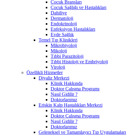
Çocuk Branşları
Çocuk Sağlığı ve Hastalıkları
Dahiliye
Dermatoloji
Endokrinoloji
Enfeksiyon Hastalıkları
Evde Sağlık
Temel Tıp Klinikleri
Mikrobiyoloji
Mikoloji
Tıbbi Parazitoloji
Tıbbi Histoloji ve Embriyoloji
Viroloji
Özellikli Hizmetler
Diyaliz Merkezi
Klinik Hakkında
Doktor Çalışma Programı
Nasıl Gidilir ?
Doktorlarımız
Erişkin Kalp Hastalıkları Merkezi
Klinik Hakkında
Doktor Çalışma Programı
Nasıl Gidilir ?
Doktorlarımız
Geleneksel ve Tamamlayıcı Tıp Uygulamaları