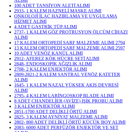
ALIMI
100 ADET TANSİYON ALETİ ALIMI
2933- 1 KALEM HAZNELİ MASKE ALIMI
ONKOLOJİ İLAÇ HAZIRLAMA VE UYGULAMA
HİZMET ALIMI
4 ADET GASTRİK TÜP ALIMI
2737- 1 KALEM GÖZ PROTRUSYON ÖLÇÜM CİHAZI
ALIMI
17 KALEM ORTOPEDİ SARF MALZEME ALIMI 2794
13 KALEM ORTOPEDİ SARF MALZEME ALIMI 2597
10 ADET VENÖZ KANÜL ALIMI
2912- AFEREZ KÖK HÜCRE SETİ ALIMI
2848- ENDOSKOPİK AĞIZLIK ALIMI
2708- 2 KALEM ENJEKTÖR ALIMI
2809-2821-2 KALEM SANTRAL VENÖZ KATETER
ALIMI
1645- 1 KALEM NAZAL YÜKSEK AKIŞ DEVRESİ
ALIMI
2795- 4 KALEM LARİNGOSKOP BLADE ALIMI
8 ADET CHANDELİER (AVİZE) IŞIK PROBU ALIMI
3 KALEM ENJEKTÖR ALIMI
2851-1700 ADET DELİKLİ ÖRTÜ ALIMI
2825- 3 KALEM AYNİYAT MALZEME ALIMI
2802- 800 ADET DELİKLİ ÖRTÜ KÜÇÜK BOY ALIMI
2083- 6000 ADET PERFÜZÖR ENJEKTÖR VE SET