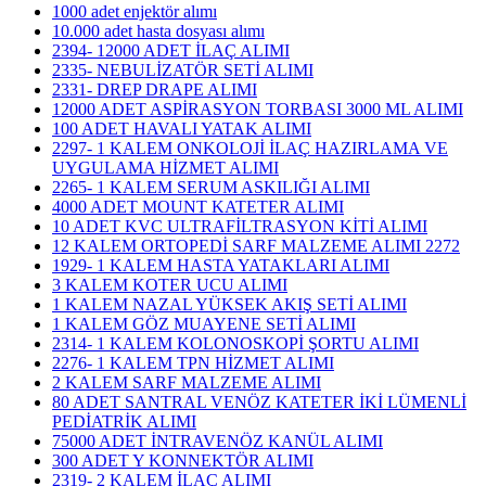
1000 adet enjektör alımı
10.000 adet hasta dosyası alımı
2394- 12000 ADET İLAÇ ALIMI
2335- NEBULİZATÖR SETİ ALIMI
2331- DREP DRAPE ALIMI
12000 ADET ASPİRASYON TORBASI 3000 ML ALIMI
100 ADET HAVALI YATAK ALIMI
2297- 1 KALEM ONKOLOJİ İLAÇ HAZIRLAMA VE
UYGULAMA HİZMET ALIMI
2265- 1 KALEM SERUM ASKILIĞI ALIMI
4000 ADET MOUNT KATETER ALIMI
10 ADET KVC ULTRAFİLTRASYON KİTİ ALIMI
12 KALEM ORTOPEDİ SARF MALZEME ALIMI 2272
1929- 1 KALEM HASTA YATAKLARI ALIMI
3 KALEM KOTER UCU ALIMI
1 KALEM NAZAL YÜKSEK AKIŞ SETİ ALIMI
1 KALEM GÖZ MUAYENE SETİ ALIMI
2314- 1 KALEM KOLONOSKOPİ ŞORTU ALIMI
2276- 1 KALEM TPN HİZMET ALIMI
2 KALEM SARF MALZEME ALIMI
80 ADET SANTRAL VENÖZ KATETER İKİ LÜMENLİ
PEDİATRİK ALIMI
75000 ADET İNTRAVENÖZ KANÜL ALIMI
300 ADET Y KONNEKTÖR ALIMI
2319- 2 KALEM İLAÇ ALIMI