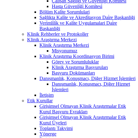
Çalişan Sağliği ve Güvenli̇ği̇ Komi̇tesi̇
Hasta Güvenli̇ği̇ Komi̇tesi̇
Bölüm Kali̇te Sorumlulari
Sağlikta Kali̇te ve Akredi̇tasyon Dai̇re Başkanliği
Veri̇mli̇li̇k ve Kali̇te Uygulamalari Dai̇re
Başkanliği
Klinik Rehberler ve Protokoller
Klinik Araştırma Merkezi
Klinik Araştırma Merkezi
Misyonumuz
Klinik Araştırma Koordinasyon Birimi
Görev ve Sorumluluklar
Klinik Araştırma Başvuruları
Başvuru Dokümanları
Danışmanlık, Konuşmacı, Diğer Hizmet İşlemleri
Danışmanlık, Konuşmacı, Diğer Hizmet
İşlemleri
İletişim
Etik Kurullar
Girişimsel Olmayan Klinik Araştırmalar Etik
Kurul Başvuru Evrakları
Girişimsel Olmayan Klinik Araştırmalar Etik
Kurul Üyeleri
Toplantı Takvimi
Yönerge