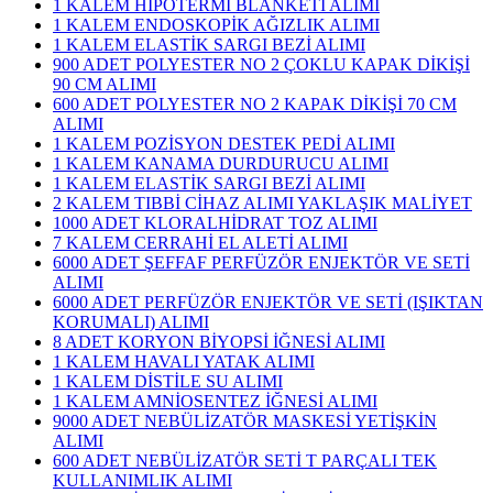
1 KALEM HİPOTERMİ BLANKETİ ALIMI
1 KALEM ENDOSKOPİK AĞIZLIK ALIMI
1 KALEM ELASTİK SARGI BEZİ ALIMI
900 ADET POLYESTER NO 2 ÇOKLU KAPAK DİKİŞİ
90 CM ALIMI
600 ADET POLYESTER NO 2 KAPAK DİKİŞİ 70 CM
ALIMI
1 KALEM POZİSYON DESTEK PEDİ ALIMI
1 KALEM KANAMA DURDURUCU ALIMI
1 KALEM ELASTİK SARGI BEZİ ALIMI
2 KALEM TIBBİ CİHAZ ALIMI YAKLAŞIK MALİYET
1000 ADET KLORALHİDRAT TOZ ALIMI
7 KALEM CERRAHİ EL ALETİ ALIMI
6000 ADET ŞEFFAF PERFÜZÖR ENJEKTÖR VE SETİ
ALIMI
6000 ADET PERFÜZÖR ENJEKTÖR VE SETİ (IŞIKTAN
KORUMALI) ALIMI
8 ADET KORYON BİYOPSİ İĞNESİ ALIMI
1 KALEM HAVALI YATAK ALIMI
1 KALEM DİSTİLE SU ALIMI
1 KALEM AMNİOSENTEZ İĞNESİ ALIMI
9000 ADET NEBÜLİZATÖR MASKESİ YETİŞKİN
ALIMI
600 ADET NEBÜLİZATÖR SETİ T PARÇALI TEK
KULLANIMLIK ALIMI