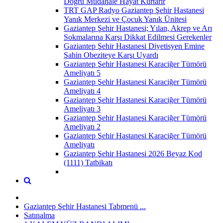
Doğru Müdahale Hayat Kurtarır
TRT GAP Radyo Gaziantep Şehir Hastanesi
Yanık Merkezi ve Çocuk Yanık Ünitesi
Gaziantep Şehir Hastanesi; Yılan, Akrep ve Arı
Sokmalarına Karşı Dikkat Edilmesi Gerekenler
Gaziantep Şehir Hastanesi Diyetisyen Emine
Şahin Obeziteye Karşı Uyardı
Gaziantep Şehir Hastanesi Karaciğer Tümörü
Ameliyatı 5
Gaziantep Şehir Hastanesi Karaciğer Tümörü
Ameliyatı 4
Gaziantep Şehir Hastanesi Karaciğer Tümörü
Ameliyatı 3
Gaziantep Şehir Hastanesi Karaciğer Tümörü
Ameliyatı 2
Gaziantep Şehir Hastanesi Karaciğer Tümörü
Ameliyatı
Gaziantep Şehir Hastanesi 2026 Beyaz Kod
(1111) Tatbikatı
Gaziantep Şehir Hastanesi Tabmenü ...
Satınalma