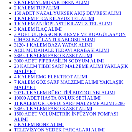
3 KALEM YUMUŞAK DREN ALIMI
2 KALEM TÜP ALIMI
150 ADET NAZAL YÜKSEK AKIŞ DEVRESİ ALIMI
1 KALEM PTCA KILAVUZ TEL ALIMI
1 KALEM ANJİOPLASTİ KILAVUZ TEL ALIMI
3 KALEM İLAÇ ALIMI
3 ADET ULTRASONİK KESME VE KOAGÜLASYON
CİHAZI BAĞLANTI KABLOSU ALIMI
3120- 1 KALEM BAZA YATAK ALIMI
ACİL MÜDAHALE TEDAVİ ARABASI ALIMI
3369- 1 KALEM FAKO KASET ALIMI
3000 ADET PİPERASİLİN SODYUM ALIMI
23 KALEM TIBBİ SARF MALZEME ALIMI YAKLAŞIK
MALİYET
4 KALEM EMG ELEKTROT ALIMI
7 KALEM GÖZ SARF MALZEME ALIMI YAKLAŞIK
MALİYET
2071- 1 KALEM BÜRO TİPİ BUZDOLABI ALIMI
10000 ADET HASTA ÖNLÜK SETİ ALIMI
11 KALEM ORTOPEDİ SARF MALZEME ALIMI 3286
3369- 1 KALEM FAKO KASET ALIMI
1500 ADET VOLÜMETRİK İNFÜZYON POMPASI
ALIMI
2 KALEM BONE ALIMI
TELEVİZYON YEDEK PARÇALARI ALIMI