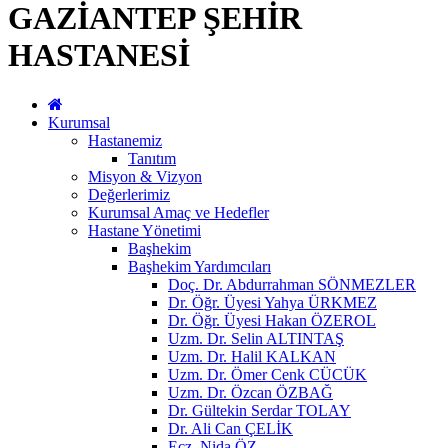
GAZİANTEP ŞEHİR
HASTANESİ
Kurumsal
Hastanemiz
Tanıtım
Misyon & Vizyon
Değerlerimiz
Kurumsal Amaç ve Hedefler
Hastane Yönetimi
Başhekim
Başhekim Yardımcıları
Doç. Dr. Abdurrahman SÖNMEZLER
Dr. Öğr. Üyesi Yahya ÜRKMEZ
Dr. Öğr. Üyesi Hakan ÖZEROL
Uzm. Dr. Selin ALTINTAŞ
Uzm. Dr. Halil KALKAN
Uzm. Dr. Ömer Cenk CÜCÜK
Uzm. Dr. Özcan ÖZBAĞ
Dr. Gültekin Serdar TOLAY
Dr. Ali Can ÇELİK
Ecz. Nida ÖZ