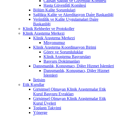
Çalişan Sağliği ve Güvenli̇ği̇ Komi̇tesi̇
Hasta Güvenli̇ği̇ Komi̇tesi̇
Bölüm Kali̇te Sorumlulari
Sağlikta Kali̇te ve Akredi̇tasyon Dai̇re Başkanliği
Veri̇mli̇li̇k ve Kali̇te Uygulamalari Dai̇re
Başkanliği
Klinik Rehberler ve Protokoller
Klinik Araştırma Merkezi
Klinik Araştırma Merkezi
Misyonumuz
Klinik Araştırma Koordinasyon Birimi
Görev ve Sorumluluklar
Klinik Araştırma Başvuruları
Başvuru Dokümanları
Danışmanlık, Konuşmacı, Diğer Hizmet İşlemleri
Danışmanlık, Konuşmacı, Diğer Hizmet
İşlemleri
İletişim
Etik Kurullar
Girişimsel Olmayan Klinik Araştırmalar Etik
Kurul Başvuru Evrakları
Girişimsel Olmayan Klinik Araştırmalar Etik
Kurul Üyeleri
Toplantı Takvimi
Yönerge