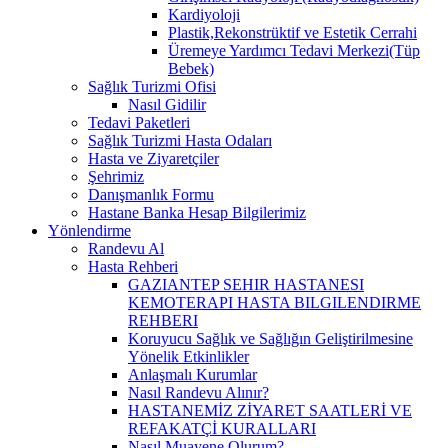
Kardiyoloji
Plastik,Rekonstrüktif ve Estetik Cerrahi
Üremeye Yardımcı Tedavi Merkezi(Tüp
Bebek)
Sağlık Turizmi Ofisi
Nasıl Gidilir
Tedavi Paketleri
Sağlık Turizmi Hasta Odaları
Hasta ve Ziyaretçiler
Şehrimiz
Danışmanlık Formu
Hastane Banka Hesap Bilgilerimiz
Yönlendirme
Randevu Al
Hasta Rehberi
GAZIANTEP SEHIR HASTANESI
KEMOTERAPI HASTA BILGILENDIRME
REHBERI
Koruyucu Sağlık ve Sağlığın Geliştirilmesine
Yönelik Etkinlikler
Anlaşmalı Kurumlar
Nasıl Randevu Alınır?
HASTANEMİZ ZİYARET SAATLERİ VE
REFAKATÇİ KURALLARI
Nasıl Muayene Olurum?