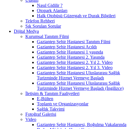
Ulaşım
Nasıl Gidilir ?
Otopark Alanları
Halk Otobüsü Güzergah ve Durak Bilgileri
Telefon Rehberi
Sık Sorulan Sorular
Dijital Medya
Kurumsal Tanıtım Filmi
Gaziantep Şehir Hastanesi Tanıtım Filmi
Gaziantep Şehir Hastanesi Açıldı
Gaziantep Şehir Hastanesi 1 yaşında
Gaziantep Şehir Hastanesi 2. Yaşında
Gaziantep Şehir Hastanesi 2. Yıl 2. Video
Gaziantep Şehir Hastanesi 2. Yıl 3. Video
Gaziantep Şehir Hastanesi Uluslararası Sağlık
Turizminde Hizmet Vermeye Başladı
Gaziantep Şehir Hastanesi Uluslararası Sağlık
Turizminde Hizmet Vermeye Başladı (İngilizce)
İletişim & Tanıtım Faaliyetleri
E-Bülten
Toplantı ve Organizasyonlar
Sağlık Takvimi
Fotoğraf Galerisi
Video
Gaziantep Şehir Hastanesi, Boğulma Vakalarında