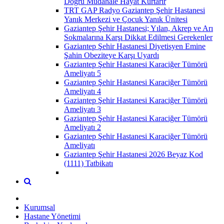
Doğru Müdahale Hayat Kurtarır
TRT GAP Radyo Gaziantep Şehir Hastanesi
Yanık Merkezi ve Çocuk Yanık Ünitesi
Gaziantep Şehir Hastanesi; Yılan, Akrep ve Arı
Sokmalarına Karşı Dikkat Edilmesi Gerekenler
Gaziantep Şehir Hastanesi Diyetisyen Emine
Şahin Obeziteye Karşı Uyardı
Gaziantep Şehir Hastanesi Karaciğer Tümörü
Ameliyatı 5
Gaziantep Şehir Hastanesi Karaciğer Tümörü
Ameliyatı 4
Gaziantep Şehir Hastanesi Karaciğer Tümörü
Ameliyatı 3
Gaziantep Şehir Hastanesi Karaciğer Tümörü
Ameliyatı 2
Gaziantep Şehir Hastanesi Karaciğer Tümörü
Ameliyatı
Gaziantep Şehir Hastanesi 2026 Beyaz Kod
(1111) Tatbikatı
Kurumsal
Hastane Yönetimi