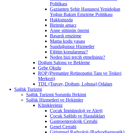
Politikası
Gaziantep Şehir Hastanesi Yenidoğan
Yoğun Bakım Emzirme Politikası
Hakkımızda
Birimin amacı
Anne sütünün önemi
Başarılı emzirme
Mama kodu yasası
Sunduğumuz Hizmetler
Eğitim konularımız?
Neden bizi tercih etmelisiniz?
Doğum Salonu ve Bekleme
Gebe Okulu
ROP (Prematüre Retinopatisi Tanı ve Tedavi
Merkezi)
TDL (Travay, Doğum, Lohusa) Odaları
Sağlık Turizmi
Sağlık Turizmi Sorumlu Hekimi
Sağlık Hizmetleri ve Hekimler
Kliniklerimiz
Çocuk İmmünoloji ve Alerji
Çocuk Sağlığı ve Hastalıkları
Gastroenterolojik Cerrahi
Genel Cerrahi
Girişimsel Radyoloji (Radyodiagnostik)