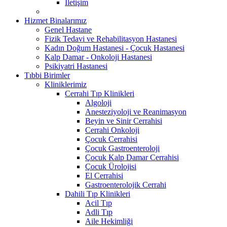
İletişim
Hizmet Binalarımız
Genel Hastane
Fizik Tedavi ve Rehabilitasyon Hastanesi
Kadın Doğum Hastanesi - Çocuk Hastanesi
Kalp Damar - Onkoloji Hastanesi
Psikiyatri Hastanesi
Tıbbi Birimler
Kliniklerimiz
Cerrahi Tıp Klinikleri
Algoloji
Anesteziyoloji ve Reanimasyon
Beyin ve Sinir Cerrahisi
Cerrahi Onkoloji
Çocuk Cerrahisi
Çocuk Gastroenteroloji
Çocuk Kalp Damar Cerrahisi
Çocuk Ürolojisi
El Cerrahisi
Gastroenterolojik Cerrahi
Dahili Tıp Klinikleri
Acil Tıp
Adli Tıp
Aile Hekimliği