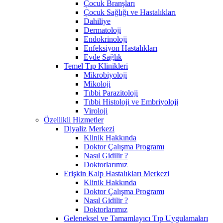
Çocuk Branşları
Çocuk Sağlığı ve Hastalıkları
Dahiliye
Dermatoloji
Endokrinoloji
Enfeksiyon Hastalıkları
Evde Sağlık
Temel Tıp Klinikleri
Mikrobiyoloji
Mikoloji
Tıbbi Parazitoloji
Tıbbi Histoloji ve Embriyoloji
Viroloji
Özellikli Hizmetler
Diyaliz Merkezi
Klinik Hakkında
Doktor Çalışma Programı
Nasıl Gidilir ?
Doktorlarımız
Erişkin Kalp Hastalıkları Merkezi
Klinik Hakkında
Doktor Çalışma Programı
Nasıl Gidilir ?
Doktorlarımız
Geleneksel ve Tamamlayıcı Tıp Uygulamaları