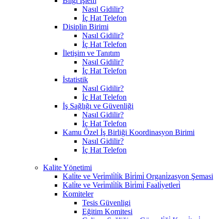
Bilgi İşlem
Nasıl Gidilir?
İç Hat Telefon
Disiplin Birimi
Nasıl Gidilir?
İç Hat Telefon
İletişim ve Tanıtım
Nasıl Gidilir?
İç Hat Telefon
İstatistik
Nasıl Gidilir?
İç Hat Telefon
İş Sağlığı ve Güvenliği
Nasıl Gidilir?
İç Hat Telefon
Kamu Özel İş Birliği Koordinasyon Birimi
Nasıl Gidilir?
İç Hat Telefon
Kalite Yönetimi
Kali̇te ve Veri̇mli̇li̇k Bi̇ri̇mi̇ Organi̇zasyon Şemasi
Kali̇te ve Veri̇mli̇li̇k Bi̇ri̇mi̇ Faali̇yetleri̇
Komiteler
Tesis Güvenligi
Eğitim Komitesi