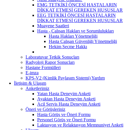
EMG TETKİKİ ÖNCESİ HASTALARIN
DİKKAT ETMESİ GEREKEN HUSUSLAR
EEG TETKİKİ ÖNCESİ HASTALARIN
DİKKAT ETMESİ GEREKEN HUSUSLAR
Muayene Saatleri
Hasta - Çalışan Hakları ve Sorumlulukları
Hasta Hakları Yönetmeliği
Hasta Çalışan Güvenliği Yönetmeliği
Hekim Seçme Hakkı
Laboratuvar Tetkik Sonuçları
Radyoloji Rapor Sonuçları
Hastane Formülleri
E-imza
KPS-V2 (Kimlik Paylaşım Sistemi) Yardım
İletişim & Ulaşım
Anketlerimiz
Yatan Hasta Deneyim Anketi
Ayaktan Hasta Deneyim Anketi
Acil Servis Hasta Deneyim Anketi
Öneri ve Görüşleriniz
Hasta Görüş ve Öneri Formu
Personel Görüş ve Öneri Formu
Laktasyon ve Relaktasyon Memnuniyet Anketi