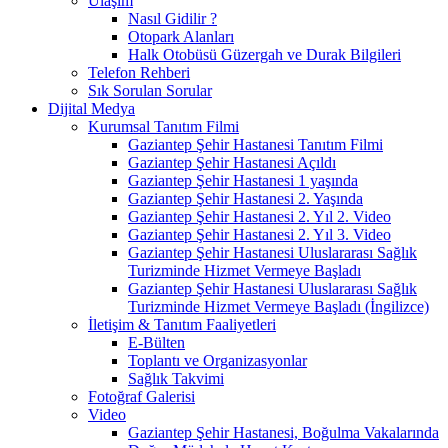
Ulaşım
Nasıl Gidilir ?
Otopark Alanları
Halk Otobüsü Güzergah ve Durak Bilgileri
Telefon Rehberi
Sık Sorulan Sorular
Dijital Medya
Kurumsal Tanıtım Filmi
Gaziantep Şehir Hastanesi Tanıtım Filmi
Gaziantep Şehir Hastanesi Açıldı
Gaziantep Şehir Hastanesi 1 yaşında
Gaziantep Şehir Hastanesi 2. Yaşında
Gaziantep Şehir Hastanesi 2. Yıl 2. Video
Gaziantep Şehir Hastanesi 2. Yıl 3. Video
Gaziantep Şehir Hastanesi Uluslararası Sağlık
Turizminde Hizmet Vermeye Başladı
Gaziantep Şehir Hastanesi Uluslararası Sağlık
Turizminde Hizmet Vermeye Başladı (İngilizce)
İletişim & Tanıtım Faaliyetleri
E-Bülten
Toplantı ve Organizasyonlar
Sağlık Takvimi
Fotoğraf Galerisi
Video
Gaziantep Şehir Hastanesi, Boğulma Vakalarında