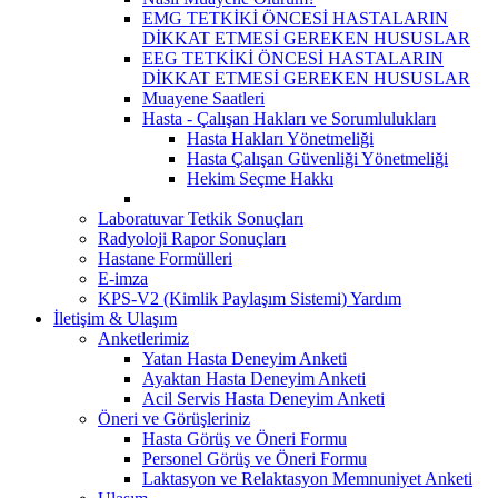
EMG TETKİKİ ÖNCESİ HASTALARIN
DİKKAT ETMESİ GEREKEN HUSUSLAR
EEG TETKİKİ ÖNCESİ HASTALARIN
DİKKAT ETMESİ GEREKEN HUSUSLAR
Muayene Saatleri
Hasta - Çalışan Hakları ve Sorumlulukları
Hasta Hakları Yönetmeliği
Hasta Çalışan Güvenliği Yönetmeliği
Hekim Seçme Hakkı
Laboratuvar Tetkik Sonuçları
Radyoloji Rapor Sonuçları
Hastane Formülleri
E-imza
KPS-V2 (Kimlik Paylaşım Sistemi) Yardım
İletişim & Ulaşım
Anketlerimiz
Yatan Hasta Deneyim Anketi
Ayaktan Hasta Deneyim Anketi
Acil Servis Hasta Deneyim Anketi
Öneri ve Görüşleriniz
Hasta Görüş ve Öneri Formu
Personel Görüş ve Öneri Formu
Laktasyon ve Relaktasyon Memnuniyet Anketi