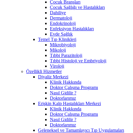
Çocuk Branşları
Çocuk Sağlığı ve Hastalıkları
Dahiliye
Dermatoloji
Endokrinoloji
Enfeksiyon Hastalıkları
Evde Sağlık
Temel Tıp Klinikleri
Mikrobiyoloji
Mikoloji
Tıbbi Parazitoloji
Tıbbi Histoloji ve Embriyoloji
Viroloji
Özellikli Hizmetler
Diyaliz Merkezi
Klinik Hakkında
Doktor Çalışma Programı
Nasıl Gidilir ?
Doktorlarımız
Erişkin Kalp Hastalıkları Merkezi
Klinik Hakkında
Doktor Çalışma Programı
Nasıl Gidilir ?
Doktorlarımız
Geleneksel ve Tamamlayıcı Tıp Uygulamaları