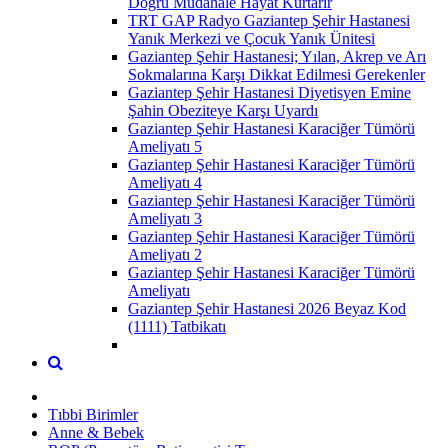
Doğru Müdahale Hayat Kurtarır
TRT GAP Radyo Gaziantep Şehir Hastanesi
Yanık Merkezi ve Çocuk Yanık Ünitesi
Gaziantep Şehir Hastanesi; Yılan, Akrep ve Arı
Sokmalarına Karşı Dikkat Edilmesi Gerekenler
Gaziantep Şehir Hastanesi Diyetisyen Emine
Şahin Obeziteye Karşı Uyardı
Gaziantep Şehir Hastanesi Karaciğer Tümörü
Ameliyatı 5
Gaziantep Şehir Hastanesi Karaciğer Tümörü
Ameliyatı 4
Gaziantep Şehir Hastanesi Karaciğer Tümörü
Ameliyatı 3
Gaziantep Şehir Hastanesi Karaciğer Tümörü
Ameliyatı 2
Gaziantep Şehir Hastanesi Karaciğer Tümörü
Ameliyatı
Gaziantep Şehir Hastanesi 2026 Beyaz Kod
(1111) Tatbikatı
Tıbbi Birimler
Anne & Bebek