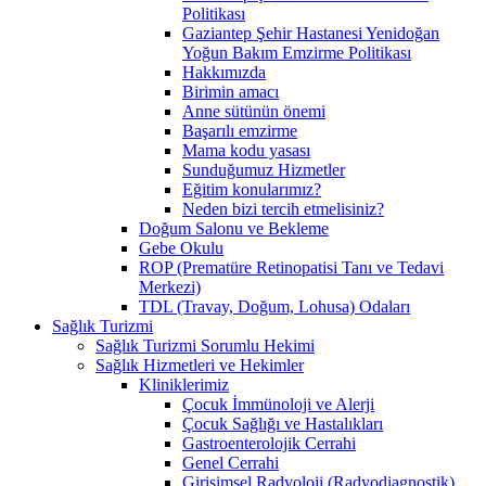
Politikası
Gaziantep Şehir Hastanesi Yenidoğan
Yoğun Bakım Emzirme Politikası
Hakkımızda
Birimin amacı
Anne sütünün önemi
Başarılı emzirme
Mama kodu yasası
Sunduğumuz Hizmetler
Eğitim konularımız?
Neden bizi tercih etmelisiniz?
Doğum Salonu ve Bekleme
Gebe Okulu
ROP (Prematüre Retinopatisi Tanı ve Tedavi
Merkezi)
TDL (Travay, Doğum, Lohusa) Odaları
Sağlık Turizmi
Sağlık Turizmi Sorumlu Hekimi
Sağlık Hizmetleri ve Hekimler
Kliniklerimiz
Çocuk İmmünoloji ve Alerji
Çocuk Sağlığı ve Hastalıkları
Gastroenterolojik Cerrahi
Genel Cerrahi
Girişimsel Radyoloji (Radyodiagnostik)