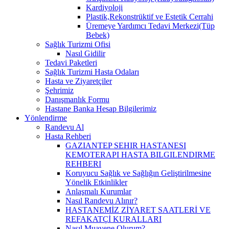
Kardiyoloji
Plastik,Rekonstrüktif ve Estetik Cerrahi
Üremeye Yardımcı Tedavi Merkezi(Tüp
Bebek)
Sağlık Turizmi Ofisi
Nasıl Gidilir
Tedavi Paketleri
Sağlık Turizmi Hasta Odaları
Hasta ve Ziyaretçiler
Şehrimiz
Danışmanlık Formu
Hastane Banka Hesap Bilgilerimiz
Yönlendirme
Randevu Al
Hasta Rehberi
GAZIANTEP SEHIR HASTANESI
KEMOTERAPI HASTA BILGILENDIRME
REHBERI
Koruyucu Sağlık ve Sağlığın Geliştirilmesine
Yönelik Etkinlikler
Anlaşmalı Kurumlar
Nasıl Randevu Alınır?
HASTANEMİZ ZİYARET SAATLERİ VE
REFAKATÇİ KURALLARI
Nasıl Muayene Olurum?