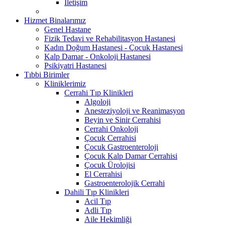
İletişim
Hizmet Binalarımız
Genel Hastane
Fizik Tedavi ve Rehabilitasyon Hastanesi
Kadın Doğum Hastanesi - Çocuk Hastanesi
Kalp Damar - Onkoloji Hastanesi
Psikiyatri Hastanesi
Tıbbi Birimler
Kliniklerimiz
Cerrahi Tıp Klinikleri
Algoloji
Anesteziyoloji ve Reanimasyon
Beyin ve Sinir Cerrahisi
Cerrahi Onkoloji
Çocuk Cerrahisi
Çocuk Gastroenteroloji
Çocuk Kalp Damar Cerrahisi
Çocuk Ürolojisi
El Cerrahisi
Gastroenterolojik Cerrahi
Dahili Tıp Klinikleri
Acil Tıp
Adli Tıp
Aile Hekimliği