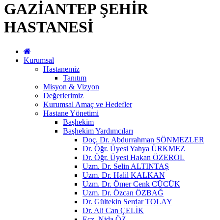
GAZİANTEP ŞEHİR
HASTANESİ
Kurumsal
Hastanemiz
Tanıtım
Misyon & Vizyon
Değerlerimiz
Kurumsal Amaç ve Hedefler
Hastane Yönetimi
Başhekim
Başhekim Yardımcıları
Doç. Dr. Abdurrahman SÖNMEZLER
Dr. Öğr. Üyesi Yahya ÜRKMEZ
Dr. Öğr. Üyesi Hakan ÖZEROL
Uzm. Dr. Selin ALTINTAŞ
Uzm. Dr. Halil KALKAN
Uzm. Dr. Ömer Cenk CÜCÜK
Uzm. Dr. Özcan ÖZBAĞ
Dr. Gültekin Serdar TOLAY
Dr. Ali Can ÇELİK
Ecz. Nida ÖZ