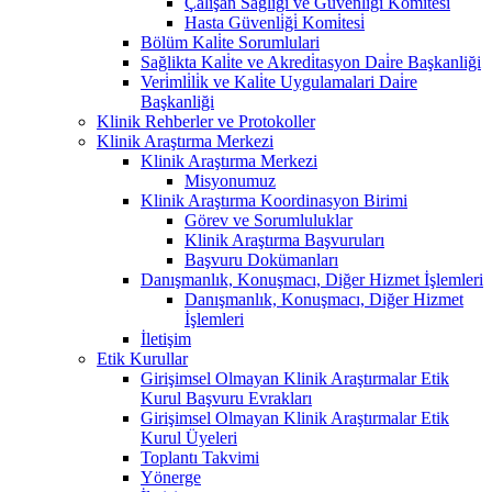
Çalişan Sağliği ve Güvenli̇ği̇ Komi̇tesi̇
Hasta Güvenli̇ği̇ Komi̇tesi̇
Bölüm Kali̇te Sorumlulari
Sağlikta Kali̇te ve Akredi̇tasyon Dai̇re Başkanliği
Veri̇mli̇li̇k ve Kali̇te Uygulamalari Dai̇re
Başkanliği
Klinik Rehberler ve Protokoller
Klinik Araştırma Merkezi
Klinik Araştırma Merkezi
Misyonumuz
Klinik Araştırma Koordinasyon Birimi
Görev ve Sorumluluklar
Klinik Araştırma Başvuruları
Başvuru Dokümanları
Danışmanlık, Konuşmacı, Diğer Hizmet İşlemleri
Danışmanlık, Konuşmacı, Diğer Hizmet
İşlemleri
İletişim
Etik Kurullar
Girişimsel Olmayan Klinik Araştırmalar Etik
Kurul Başvuru Evrakları
Girişimsel Olmayan Klinik Araştırmalar Etik
Kurul Üyeleri
Toplantı Takvimi
Yönerge