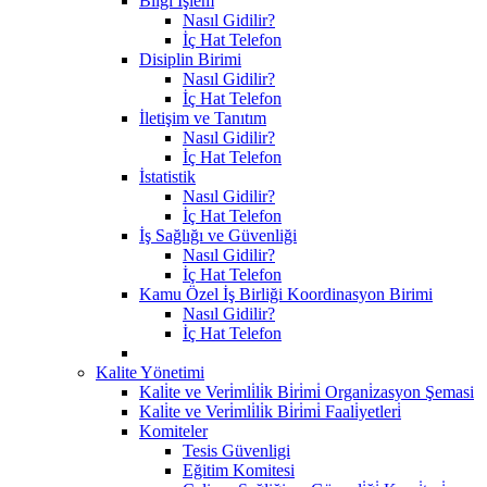
Bilgi İşlem
Nasıl Gidilir?
İç Hat Telefon
Disiplin Birimi
Nasıl Gidilir?
İç Hat Telefon
İletişim ve Tanıtım
Nasıl Gidilir?
İç Hat Telefon
İstatistik
Nasıl Gidilir?
İç Hat Telefon
İş Sağlığı ve Güvenliği
Nasıl Gidilir?
İç Hat Telefon
Kamu Özel İş Birliği Koordinasyon Birimi
Nasıl Gidilir?
İç Hat Telefon
Kalite Yönetimi
Kali̇te ve Veri̇mli̇li̇k Bi̇ri̇mi̇ Organi̇zasyon Şemasi
Kali̇te ve Veri̇mli̇li̇k Bi̇ri̇mi̇ Faali̇yetleri̇
Komiteler
Tesis Güvenligi
Eğitim Komitesi