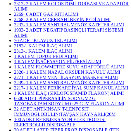
2312- 2 KALEM KOLOSTOMİ TORBASI VE ADAPTÖR
ALIMI
2269- 6 ADET GAZ KİTİ ALIMI
2268- 2 KALEM CERRAHİ BEYİN PEDİ ALIMI
2237- 1 KALEM SANTRAL VENÖZ KATETER ALIMI
1933- 2 ADET NEGATİP BASINÇLI TERAPİ SİSTEMİ
ALIMI
70 ADET KLAVUZ TEL ALIMI
2182-1 KALEM İLAÇ ALIMI
2313-1 KALEM İLAÇ ALIMI
1 KALEM TOPUK PEDİ ALIMI
1 KALEM İNSÜFASYON FİLTRESİ ALIMI
1 KALEM FLOWMETRE SUYU ADAPTÖRLÜ ALIMI
2320- 1 KALEM NAZAL OKSİJEN KANÜLÜ ALIMI
2271- 1 KALEM VENTİLASYON MASKESİ ALIMI
2239- 1 KALEM SANTRAL VENÖZ KATETER ALIMI
2217- 1 KALEM PERİKARDİYAL SUMP KANÜL ALIMI
1 KALEM İLAÇ (SİKLOFOSFAMİD FLAKON) ALIMI
6600 ADET PİPERASİLİN SODYUM2 G
TAZOBAKTAM SODYUM 0.25 G IV FLAKON ALIMI
32 ADET ANTİ-İNSAN T-LENFOSİT
İMMUNOGLOBULİN(TAVŞAN KAYNAKLI(20M
100 ADET RF ENJEKSİYON ELEKTROD ISI
ELEKTROLLÜ DİSPOSABLE
20 ADET LAZER FİBER PROB DİSPOSABLE (TEK