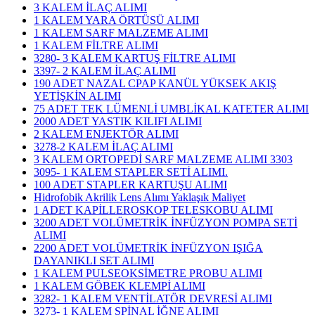
3 KALEM İLAÇ ALIMI
1 KALEM YARA ÖRTÜSÜ ALIMI
1 KALEM SARF MALZEME ALIMI
1 KALEM FİLTRE ALIMI
3280- 3 KALEM KARTUŞ FİLTRE ALIMI
3397- 2 KALEM İLAÇ ALIMI
190 ADET NAZAL CPAP KANÜL YÜKSEK AKIŞ
YETİŞKİN ALIMI
75 ADET TEK LÜMENLİ UMBLİKAL KATETER ALIMI
2000 ADET YASTIK KILIFI ALIMI
2 KALEM ENJEKTÖR ALIMI
3278-2 KALEM İLAÇ ALIMI
3 KALEM ORTOPEDİ SARF MALZEME ALIMI 3303
3095- 1 KALEM STAPLER SETİ ALIMI.
100 ADET STAPLER KARTUŞU ALIMI
Hidrofobik Akrilik Lens Alımı Yaklaşık Maliyet
1 ADET KAPİLLEROSKOP TELESKOBU ALIMI
3200 ADET VOLÜMETRİK İNFÜZYON POMPA SETİ
ALIMI
2200 ADET VOLÜMETRİK İNFÜZYON IŞIĞA
DAYANIKLI SET ALIMI
1 KALEM PULSEOKSİMETRE PROBU ALIMI
1 KALEM GÖBEK KLEMPİ ALIMI
3282- 1 KALEM VENTİLATÖR DEVRESİ ALIMI
3273- 1 KALEM SPİNAL İĞNE ALIMI