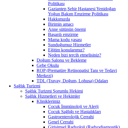
Politikası
Gaziantep Şehir Hastanesi Yenidoğan
Yoğun Bakım Emzirme Politikası
Hakkımızda
Birimin amacı
Anne sütünün önemi
Başarılı emzirme
Mama kodu yasası
Sunduğumuz Hizmetler
Eğitim konularımız?
Neden bizi tercih etmelisiniz?
Doğum Salonu ve Bekleme
Gebe Okulu
ROP (Prematüre Retinopatisi Tanı ve Tedavi
Merkezi)
TDL (Travay, Doğum, Lohusa) Odaları
Sağlık Turizmi
Sağlık Turizmi Sorumlu Hekimi
Sağlık Hizmetleri ve Hekimler
Kliniklerimiz
Çocuk İmmünoloji ve Alerji
Çocuk Sağlığı ve Hastalıkları
Gastroenterolojik Cerrahi
Genel Cerrahi
Girişimsel Radyoloji (Radyodiagnostik)