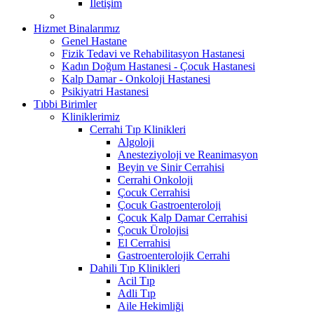
İletişim
Hizmet Binalarımız
Genel Hastane
Fizik Tedavi ve Rehabilitasyon Hastanesi
Kadın Doğum Hastanesi - Çocuk Hastanesi
Kalp Damar - Onkoloji Hastanesi
Psikiyatri Hastanesi
Tıbbi Birimler
Kliniklerimiz
Cerrahi Tıp Klinikleri
Algoloji
Anesteziyoloji ve Reanimasyon
Beyin ve Sinir Cerrahisi
Cerrahi Onkoloji
Çocuk Cerrahisi
Çocuk Gastroenteroloji
Çocuk Kalp Damar Cerrahisi
Çocuk Ürolojisi
El Cerrahisi
Gastroenterolojik Cerrahi
Dahili Tıp Klinikleri
Acil Tıp
Adli Tıp
Aile Hekimliği