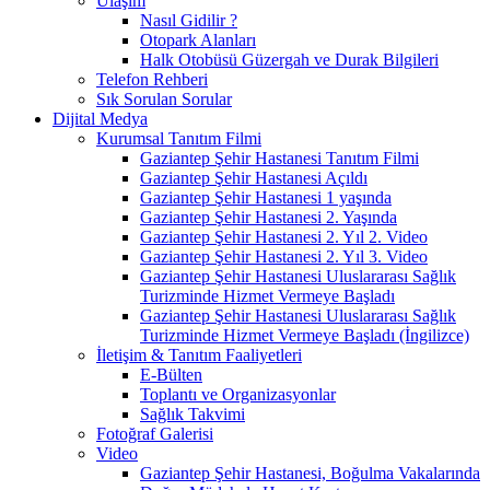
Ulaşım
Nasıl Gidilir ?
Otopark Alanları
Halk Otobüsü Güzergah ve Durak Bilgileri
Telefon Rehberi
Sık Sorulan Sorular
Dijital Medya
Kurumsal Tanıtım Filmi
Gaziantep Şehir Hastanesi Tanıtım Filmi
Gaziantep Şehir Hastanesi Açıldı
Gaziantep Şehir Hastanesi 1 yaşında
Gaziantep Şehir Hastanesi 2. Yaşında
Gaziantep Şehir Hastanesi 2. Yıl 2. Video
Gaziantep Şehir Hastanesi 2. Yıl 3. Video
Gaziantep Şehir Hastanesi Uluslararası Sağlık
Turizminde Hizmet Vermeye Başladı
Gaziantep Şehir Hastanesi Uluslararası Sağlık
Turizminde Hizmet Vermeye Başladı (İngilizce)
İletişim & Tanıtım Faaliyetleri
E-Bülten
Toplantı ve Organizasyonlar
Sağlık Takvimi
Fotoğraf Galerisi
Video
Gaziantep Şehir Hastanesi, Boğulma Vakalarında