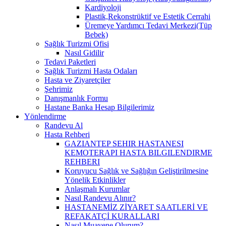
Kardiyoloji
Plastik,Rekonstrüktif ve Estetik Cerrahi
Üremeye Yardımcı Tedavi Merkezi(Tüp
Bebek)
Sağlık Turizmi Ofisi
Nasıl Gidilir
Tedavi Paketleri
Sağlık Turizmi Hasta Odaları
Hasta ve Ziyaretçiler
Şehrimiz
Danışmanlık Formu
Hastane Banka Hesap Bilgilerimiz
Yönlendirme
Randevu Al
Hasta Rehberi
GAZIANTEP SEHIR HASTANESI
KEMOTERAPI HASTA BILGILENDIRME
REHBERI
Koruyucu Sağlık ve Sağlığın Geliştirilmesine
Yönelik Etkinlikler
Anlaşmalı Kurumlar
Nasıl Randevu Alınır?
HASTANEMİZ ZİYARET SAATLERİ VE
REFAKATÇİ KURALLARI
Nasıl Muayene Olurum?