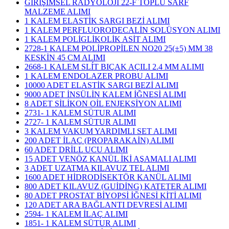
GİRİŞİMSEL RADYOLOJİ 22-F TOPLU SARF
MALZEME ALIMI
1 KALEM ELASTİK SARGI BEZİ ALIMI
1 KALEM PERFLUORODECALİN SOLÜSYON ALIMI
1 KALEM POLİGLİKOLİK ASİT ALIMI
2728-1 KALEM POLİPROPİLEN NO20 25(±5) MM 38
KESKİN 45 CM ALIMI
2668-1 KALEM SLÍT BIÇAK AÇILI 2.4 MM ALIMI
1 KALEM ENDOLAZER PROBU ALIMI
10000 ADET ELASTİK SARGI BEZİ ALIMI
9000 ADET İNSÜLİN KALEM İĞNESİ ALIMI
8 ADET SİLİKON OİL ENJEKSİYON ALIMI
2731- 1 KALEM SÜTUR ALIMI
2727- 1 KALEM SÜTUR ALIMI
3 KALEM VAKUM YARDIMLI SET ALIMI
200 ADET İLAÇ (PROPARAKAİN) ALIMI
60 ADET DRİLL UCU ALIMI
15 ADET VENÖZ KANÜL İKİ AŞAMALI ALIMI
3 ADET UZATMA KILAVUZ TEL ALIMI
1600 ADET HİDRODİSEKTÖR KANÜL ALIMI
800 ADET KILAVUZ (GUİDİNG) KATETER ALIMI
80 ADET PROSTAT BİYOPSİ İĞNESİ KİTİ ALIMI
120 ADET ARA BAĞLANTI DEVRESİ ALIMI
2594- 1 KALEM İLAÇ ALIMI
1851- 1 KALEM SÜTUR ALIMI