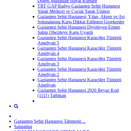
Doğru Müdahale Hayat Kurtarır
TRT GAP Radyo Gaziantep Şehir Hastanesi
Yanık Merkezi ve Çocuk Yanık Ünitesi
Gaziantep Şehir Hastanesi; Yılan, Akrep ve Arı
Sokmalarına Karşı Dikkat Edilmesi Gerekenler
Gaziantep Şehir Hastanesi Diyetisyen Emine
Şahin Obeziteye Karşı Uyardı
Gaziantep Şehir Hastanesi Karaciğer Tümörü
Ameliyatı 5
Gaziantep Şehir Hastanesi Karaciğer Tümörü
Ameliyatı 4
Gaziantep Şehir Hastanesi Karaciğer Tümörü
Ameliyatı 3
Gaziantep Şehir Hastanesi Karaciğer Tümörü
Ameliyatı 2
Gaziantep Şehir Hastanesi Karaciğer Tümörü
Ameliyatı
Gaziantep Şehir Hastanesi 2026 Beyaz Kod
(1111) Tatbikatı
Gaziantep Şehir Hastanesi Tabmenü ...
Satınalma