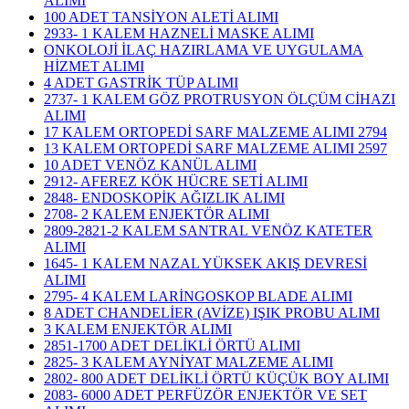
ALIMI
100 ADET TANSİYON ALETİ ALIMI
2933- 1 KALEM HAZNELİ MASKE ALIMI
ONKOLOJİ İLAÇ HAZIRLAMA VE UYGULAMA
HİZMET ALIMI
4 ADET GASTRİK TÜP ALIMI
2737- 1 KALEM GÖZ PROTRUSYON ÖLÇÜM CİHAZI
ALIMI
17 KALEM ORTOPEDİ SARF MALZEME ALIMI 2794
13 KALEM ORTOPEDİ SARF MALZEME ALIMI 2597
10 ADET VENÖZ KANÜL ALIMI
2912- AFEREZ KÖK HÜCRE SETİ ALIMI
2848- ENDOSKOPİK AĞIZLIK ALIMI
2708- 2 KALEM ENJEKTÖR ALIMI
2809-2821-2 KALEM SANTRAL VENÖZ KATETER
ALIMI
1645- 1 KALEM NAZAL YÜKSEK AKIŞ DEVRESİ
ALIMI
2795- 4 KALEM LARİNGOSKOP BLADE ALIMI
8 ADET CHANDELİER (AVİZE) IŞIK PROBU ALIMI
3 KALEM ENJEKTÖR ALIMI
2851-1700 ADET DELİKLİ ÖRTÜ ALIMI
2825- 3 KALEM AYNİYAT MALZEME ALIMI
2802- 800 ADET DELİKLİ ÖRTÜ KÜÇÜK BOY ALIMI
2083- 6000 ADET PERFÜZÖR ENJEKTÖR VE SET