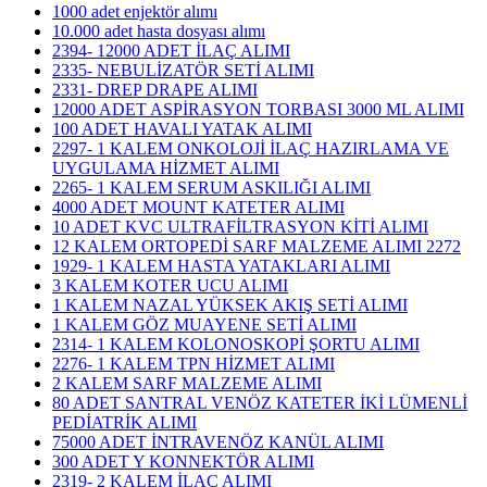
1000 adet enjektör alımı
10.000 adet hasta dosyası alımı
2394- 12000 ADET İLAÇ ALIMI
2335- NEBULİZATÖR SETİ ALIMI
2331- DREP DRAPE ALIMI
12000 ADET ASPİRASYON TORBASI 3000 ML ALIMI
100 ADET HAVALI YATAK ALIMI
2297- 1 KALEM ONKOLOJİ İLAÇ HAZIRLAMA VE
UYGULAMA HİZMET ALIMI
2265- 1 KALEM SERUM ASKILIĞI ALIMI
4000 ADET MOUNT KATETER ALIMI
10 ADET KVC ULTRAFİLTRASYON KİTİ ALIMI
12 KALEM ORTOPEDİ SARF MALZEME ALIMI 2272
1929- 1 KALEM HASTA YATAKLARI ALIMI
3 KALEM KOTER UCU ALIMI
1 KALEM NAZAL YÜKSEK AKIŞ SETİ ALIMI
1 KALEM GÖZ MUAYENE SETİ ALIMI
2314- 1 KALEM KOLONOSKOPİ ŞORTU ALIMI
2276- 1 KALEM TPN HİZMET ALIMI
2 KALEM SARF MALZEME ALIMI
80 ADET SANTRAL VENÖZ KATETER İKİ LÜMENLİ
PEDİATRİK ALIMI
75000 ADET İNTRAVENÖZ KANÜL ALIMI
300 ADET Y KONNEKTÖR ALIMI
2319- 2 KALEM İLAÇ ALIMI