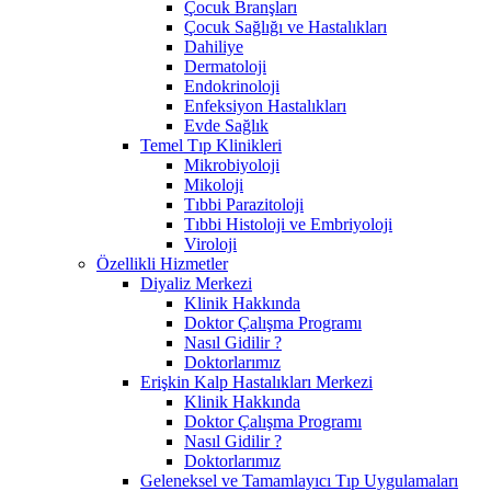
Çocuk Branşları
Çocuk Sağlığı ve Hastalıkları
Dahiliye
Dermatoloji
Endokrinoloji
Enfeksiyon Hastalıkları
Evde Sağlık
Temel Tıp Klinikleri
Mikrobiyoloji
Mikoloji
Tıbbi Parazitoloji
Tıbbi Histoloji ve Embriyoloji
Viroloji
Özellikli Hizmetler
Diyaliz Merkezi
Klinik Hakkında
Doktor Çalışma Programı
Nasıl Gidilir ?
Doktorlarımız
Erişkin Kalp Hastalıkları Merkezi
Klinik Hakkında
Doktor Çalışma Programı
Nasıl Gidilir ?
Doktorlarımız
Geleneksel ve Tamamlayıcı Tıp Uygulamaları