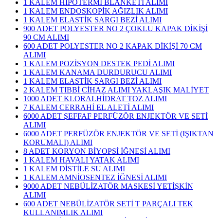
1 KALEM HİPOTERMİ BLANKETİ ALIMI
1 KALEM ENDOSKOPİK AĞIZLIK ALIMI
1 KALEM ELASTİK SARGI BEZİ ALIMI
900 ADET POLYESTER NO 2 ÇOKLU KAPAK DİKİŞİ
90 CM ALIMI
600 ADET POLYESTER NO 2 KAPAK DİKİŞİ 70 CM
ALIMI
1 KALEM POZİSYON DESTEK PEDİ ALIMI
1 KALEM KANAMA DURDURUCU ALIMI
1 KALEM ELASTİK SARGI BEZİ ALIMI
2 KALEM TIBBİ CİHAZ ALIMI YAKLAŞIK MALİYET
1000 ADET KLORALHİDRAT TOZ ALIMI
7 KALEM CERRAHİ EL ALETİ ALIMI
6000 ADET ŞEFFAF PERFÜZÖR ENJEKTÖR VE SETİ
ALIMI
6000 ADET PERFÜZÖR ENJEKTÖR VE SETİ (IŞIKTAN
KORUMALI) ALIMI
8 ADET KORYON BİYOPSİ İĞNESİ ALIMI
1 KALEM HAVALI YATAK ALIMI
1 KALEM DİSTİLE SU ALIMI
1 KALEM AMNİOSENTEZ İĞNESİ ALIMI
9000 ADET NEBÜLİZATÖR MASKESİ YETİŞKİN
ALIMI
600 ADET NEBÜLİZATÖR SETİ T PARÇALI TEK
KULLANIMLIK ALIMI