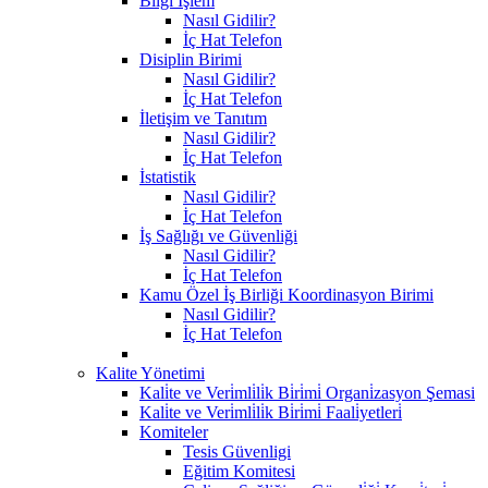
Bilgi İşlem
Nasıl Gidilir?
İç Hat Telefon
Disiplin Birimi
Nasıl Gidilir?
İç Hat Telefon
İletişim ve Tanıtım
Nasıl Gidilir?
İç Hat Telefon
İstatistik
Nasıl Gidilir?
İç Hat Telefon
İş Sağlığı ve Güvenliği
Nasıl Gidilir?
İç Hat Telefon
Kamu Özel İş Birliği Koordinasyon Birimi
Nasıl Gidilir?
İç Hat Telefon
Kalite Yönetimi
Kali̇te ve Veri̇mli̇li̇k Bi̇ri̇mi̇ Organi̇zasyon Şemasi
Kali̇te ve Veri̇mli̇li̇k Bi̇ri̇mi̇ Faali̇yetleri̇
Komiteler
Tesis Güvenligi
Eğitim Komitesi