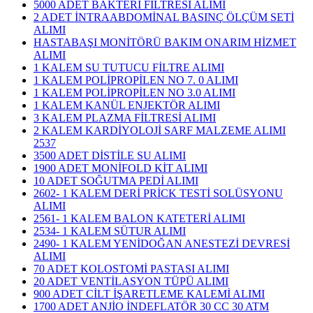
5000 ADET BAKTERİ FİLTRESİ ALIMI
2 ADET İNTRAABDOMİNAL BASINÇ ÖLÇÜM SETİ
ALIMI
HASTABAŞI MONİTÖRÜ BAKIM ONARIM HİZMET
ALIMI
1 KALEM SU TUTUCU FİLTRE ALIMI
1 KALEM POLİPROPİLEN NO 7. 0 ALIMI
1 KALEM POLİPROPİLEN NO 3.0 ALIMI
1 KALEM KANÜL ENJEKTÖR ALIMI
3 KALEM PLAZMA FİLTRESİ ALIMI
​2 KALEM KARDİYOLOJİ SARF MALZEME ALIMI
2537
3500 ADET DİSTİLE SU ALIMI
1900 ADET MONİFOLD KİT ALIMI
10 ADET SOĞUTMA PEDİ ALIMI
2602- 1 KALEM DERİ PRİCK TESTİ SOLÜSYONU
ALIMI
2561- 1 KALEM BALON KATETERİ ALIMI
2534- 1 KALEM SÜTUR ALIMI
2490- 1 KALEM YENİDOĞAN ANESTEZİ DEVRESİ
ALIMI
70 ADET KOLOSTOMİ PASTASI ALIMI
20 ADET VENTİLASYON TÜPÜ ALIMI
900 ADET CİLT İŞARETLEME KALEMİ ALIMI
1700 ADET ANJİO İNDEFLATÖR 30 CC 30 ATM