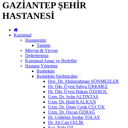
GAZİANTEP ŞEHİR
HASTANESİ
Kurumsal
Hastanemiz
Tanıtım
Misyon & Vizyon
Değerlerimiz
Kurumsal Amaç ve Hedefler
Hastane Yönetimi
Başhekim
Başhekim Yardımcıları
Doç. Dr. Abdurrahman SÖNMEZLER
Dr. Öğr. Üyesi Yahya ÜRKMEZ
Dr. Öğr. Üyesi Hakan ÖZEROL
Uzm. Dr. Selin ALTINTAŞ
Uzm. Dr. Halil KALKAN
Uzm. Dr. Ömer Cenk CÜCÜK
Uzm. Dr. Özcan ÖZBAĞ
Dr. Gültekin Serdar TOLAY
Dr. Ali Can ÇELİK
Ecz. Nida ÖZ