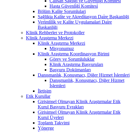
Çalişan Sağliği ve Güvenli̇ği̇ Komi̇tesi̇
Hasta Güvenli̇ği̇ Komi̇tesi̇
Bölüm Kali̇te Sorumlulari
Sağlikta Kali̇te ve Akredi̇tasyon Dai̇re Başkanliği
Veri̇mli̇li̇k ve Kali̇te Uygulamalari Dai̇re
Başkanliği
Klinik Rehberler ve Protokoller
Klinik Araştırma Merkezi
Klinik Araştırma Merkezi
Misyonumuz
Klinik Araştırma Koordinasyon Birimi
Görev ve Sorumluluklar
Klinik Araştırma Başvuruları
Başvuru Dokümanları
Danışmanlık, Konuşmacı, Diğer Hizmet İşlemleri
Danışmanlık, Konuşmacı, Diğer Hizmet
İşlemleri
İletişim
Etik Kurullar
Girişimsel Olmayan Klinik Araştırmalar Etik
Kurul Başvuru Evrakları
Girişimsel Olmayan Klinik Araştırmalar Etik
Kurul Üyeleri
Toplantı Takvimi
Yönerge