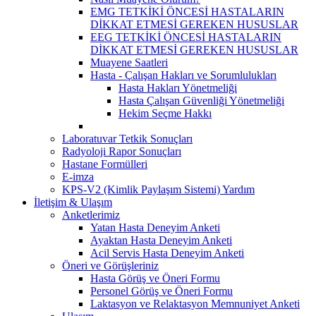
EMG TETKİKİ ÖNCESİ HASTALARIN
DİKKAT ETMESİ GEREKEN HUSUSLAR
EEG TETKİKİ ÖNCESİ HASTALARIN
DİKKAT ETMESİ GEREKEN HUSUSLAR
Muayene Saatleri
Hasta - Çalışan Hakları ve Sorumlulukları
Hasta Hakları Yönetmeliği
Hasta Çalışan Güvenliği Yönetmeliği
Hekim Seçme Hakkı
Laboratuvar Tetkik Sonuçları
Radyoloji Rapor Sonuçları
Hastane Formülleri
E-imza
KPS-V2 (Kimlik Paylaşım Sistemi) Yardım
İletişim & Ulaşım
Anketlerimiz
Yatan Hasta Deneyim Anketi
Ayaktan Hasta Deneyim Anketi
Acil Servis Hasta Deneyim Anketi
Öneri ve Görüşleriniz
Hasta Görüş ve Öneri Formu
Personel Görüş ve Öneri Formu
Laktasyon ve Relaktasyon Memnuniyet Anketi