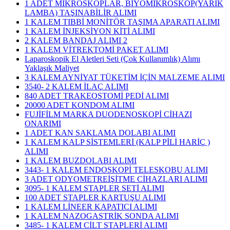
1 ADET MİKROSKOPLAR, BİYOMİKROSKOP(YARIK
LAMBA) TAŞINABİLİR ALIMI
1 KALEM TIBBİ MONİTÖR TAŞIMA APARATI ALIMI
1 KALEM İNJEKSİYON KİTİ ALIMI
2 KALEM BANDAJ ALIMI 2
1 KALEM VİTREKTOMİ PAKET ALIMI
Laparoskopik El Aletleri Seti (Çok Kullanımlık) Alımı
Yaklaşık Maliyet
3 KALEM AYNİYAT TÜKETİM İÇİN MALZEME ALIMI
3540- 2 KALEM İLAÇ ALIMI
840 ADET TRAKEOSTOMİ PEDİ ALIMI
20000 ADET KONDOM ALIMI
FUJİFİLM MARKA DUODENOSKOPİ CİHAZI
ONARIMI
1 ADET KAN SAKLAMA DOLABI ALIMI
1 KALEM KALP SİSTEMLERİ (KALP PİLİ HARİÇ )
ALIMI
1 KALEM BUZDOLABI ALIMI
3443- 1 KALEM ENDOSKOPİ TELESKOBU ALIMI
3 ADET ODYOMETREİŞİTME CİHAZLARI ALIMI
3095- 1 KALEM STAPLER SETİ ALIMI
100 ADET STAPLER KARTUŞU ALIMI
1 KALEM LİNEER KAPATICI ALIMI
1 KALEM NAZOGASTRİK SONDA ALIMI
3485- 1 KALEM CİLT STAPLERİ ALIMI