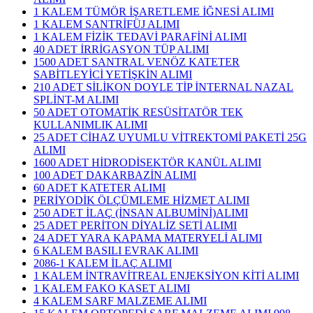
1 KALEM TÜMÖR İŞARETLEME İĞNESİ ALIMI
1 KALEM SANTRİFÜJ ALIMI
1 KALEM FİZİK TEDAVİ PARAFİNİ ALIMI
40 ADET İRRİGASYON TÜP ALIMI
1500 ADET SANTRAL VENÖZ KATETER
SABİTLEYİCİ YETİŞKİN ALIMI
210 ADET SİLİKON DOYLE TİP İNTERNAL NAZAL
SPLİNT-M ALIMI
50 ADET OTOMATİK RESÜSİTATÖR TEK
KULLANIMLIK ALIMI
25 ADET CİHAZ UYUMLU VİTREKTOMİ PAKETİ 25G
ALIMI
1600 ADET HİDRODİSEKTÖR KANÜL ALIMI
100 ADET DAKARBAZİN ALIMI
60 ADET KATETER ALIMI
PERİYODİK ÖLÇÜMLEME HİZMET ALIMI
250 ADET İLAÇ (İNSAN ALBUMİNİ)ALIMI
25 ADET PERİTON DİYALİZ SETİ ALIMI
24 ADET YARA KAPAMA MATERYELİ ALIMI
6 KALEM BASILI EVRAK ALIMI
2086-1 KALEM İLAÇ ALIMI
1 KALEM İNTRAVİTREAL ENJEKSİYON KİTİ ALIMI
1 KALEM FAKO KASET ALIMI
4 KALEM SARF MALZEME ALIMI