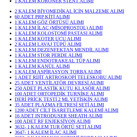
1 KALEM KORONER STENT ALIMI
2 KALEM BİYOMEDİKAL İÇİN MALZEME ALIMI
60 ADET PRP KİTİ ALIMI
1 KALEM GÖZ ÖRTÜSÜ ALIMI
1 KALEM İLAÇ (MİSOPROSTOL) ALIMI
1 KALEM KOLOSTOMİ PASTASI ALIMI
1 KALEM KOTER UCU ALIMI
2 KALEM LAVAJ TÜPÜ ALIMI
1 KALEM DEZENFEKTAN MENDİL ALIMI
1 KALEM STOR PERDE ALIMI
1 KALEM ENDOTRAKEAL TÜP ALIMI
1 KALEM KANÜL ALIMI
1 KALEM ASPİRASYON TORBA ALIMI
1 ADET RİJİT ARTROSKOPİ TELESKOBU ALIMI
25 ADET VENTİLATÖR DEVRESİ ALIMI
250 ADET PLASTİK KUTU KLASÖR ALIMI
100 ADET ORTOPEDİK TURNİKE ALIMI
DERİ PRİCK TESTİ 2 ML YETİŞKİN ALIMI
35 ADET PLAZMA FİLTRESİ SETİ ALIMI
1200 ADET CİLT İŞARETLEME KALEMİ ALIMI
16 ADET INTRODUSER SHEATH ALIMI
100 ADET RF ENJEKSİYON ALIMI
3632- 1 KALEM TUR ÖRTÜ SETİ ALIMI
3647- 1 KALEM İLAÇ ALIMI