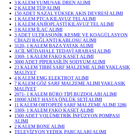
3 KALEM YUMUŞAK DREN ALIMI
2 KALEM TÜP ALIMI
150 ADET NAZAL YÜKSEK AKIŞ DEVRESİ ALIMI
1 KALEM PTCA KILAVUZ TEL ALIMI
1 KALEM ANJİOPLASTİ KILAVUZ TEL ALIMI
3 KALEM İLAÇ ALIMI
3 ADET ULTRASONİK KESME VE KOAGÜLASYON
CİHAZI BAĞLANTI KABLOSU ALIMI
3120- 1 KALEM BAZA YATAK ALIMI
ACİL MÜDAHALE TEDAVİ ARABASI ALIMI
3369- 1 KALEM FAKO KASET ALIMI
3000 ADET PİPERASİLİN SODYUM ALIMI
23 KALEM TIBBİ SARF MALZEME ALIMI YAKLAŞIK
MALİYET
4 KALEM EMG ELEKTROT ALIMI
7 KALEM GÖZ SARF MALZEME ALIMI YAKLAŞIK
MALİYET
2071- 1 KALEM BÜRO TİPİ BUZDOLABI ALIMI
10000 ADET HASTA ÖNLÜK SETİ ALIMI
11 KALEM ORTOPEDİ SARF MALZEME ALIMI 3286
3369- 1 KALEM FAKO KASET ALIMI
1500 ADET VOLÜMETRİK İNFÜZYON POMPASI
ALIMI
2 KALEM BONE ALIMI
TELEVİZYON YEDEK PARÇALARI ALIMI