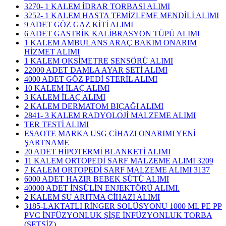
3270- 1 KALEM İDRAR TORBASI ALIMI
3252- 1 KALEM HASTA TEMİZLEME MENDİLİ ALIMI
9 ADET GÖZ GAZ KİTİ ALIMI
6 ADET GASTRİK KALİBRASYON TÜPÜ ALIMI
1 KALEM AMBULANS ARAÇ BAKIM ONARIM
HİZMET ALIMI
1 KALEM OKSİMETRE SENSÖRÜ ALIMI
22000 ADET DAMLA AYAR SETİ ALIMI
4000 ADET GÖZ PEDİ STERİL ALIMI
10 KALEM İLAÇ ALIMI
3 KALEM İLAÇ ALIMI
2 KALEM DERMATOM BIÇAĞI ALIMI
2841- 3 KALEM RADYOLOJİ MALZEME ALIMI
TER TESTİ ALIMI
ESAOTE MARKA USG CİHAZI ONARIMI YENİ
ŞARTNAME
20 ADET HİPOTERMİ BLANKETİ ALIMI
11 KALEM ORTOPEDİ SARF MALZEME ALIMI 3209
7 KALEM ORTOPEDİ SARF MALZEME ALIMI 3137
6000 ADET HAZIR BEBEK SÜTÜ ALIMI
40000 ADET İNSÜLİN ENJEKTÖRÜ ALIMI.
2 KALEM SU ARITMA CİHAZI ALIMI
3185-LAKTATLI RİNGER SOLÜSYONU 1000 ML PE PP
PVC İNFÜZYONLUK ŞİŞE İNFÜZYONLUK TORBA
(SETSİZ)