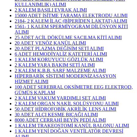
KULLANIMLIK) ALIMI
2 KALEM BASILI EVRAK ALIMI
15000 ADET İŞİTME TARAMA ELEKTRODU ALIMI
2184- 2 KALEM İLAÇ (BİPERİDEN LAKTAT) ALIMI
1561- 1 KALEM SPERMİYOGRAM DİLÜSYON KİTİ
ALIMI
25 ADET ACİL DÖKÜLME SAÇILMA KİTİ ALIMI
20 ADET VENÖZ KANÜL ALIMI
20 ADET PLAZMA DEĞİŞİM SETİ ALIMI
6 ADET HEMODİYALİZ KATETERİ ALIMI
1 KALEM KORUYUCU GÖZLÜK ALIMI
2 KALEM YARA BAKIM SETİ ALIMI
2 KALEM K.B.B. SARF MALZEME ALIMI
HİPERBARİK SİSTEMİ MODERNİZASASYON
HİZMET ALIMI
100 ADET SEREBRAL OKSİMETRE EEG ELEKTROD,
GÜMÜŞ KAPLAM
2 KALEM VAKUM YARDIMLI SET ALIMI
2 KALEM ORGAN NAKİL SOLÜSYONU ALIMI
50 ADET HİDROFOBİK AKRİLİK LENS ALIMI
30 ADET ALÇI KESME BIÇAĞI ALIMI
8000 ADET CERRAHİ BEYİN PEDİ ALIMI
1 KALEM TRAKEOSTOMİ KANÜL BALONU ALIMI
1 KALEM YENİ DOĞAN VENTİLATÖR DEVRESİ
ALIMI