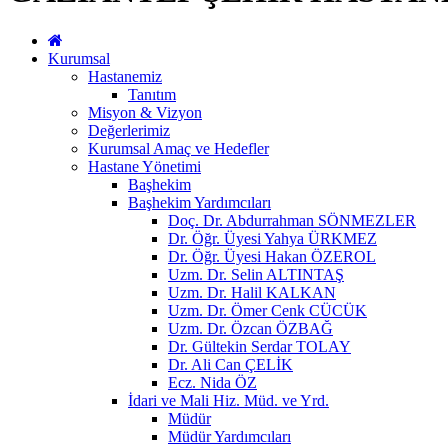
Kurumsal
Hastanemiz
Tanıtım
Misyon & Vizyon
Değerlerimiz
Kurumsal Amaç ve Hedefler
Hastane Yönetimi
Başhekim
Başhekim Yardımcıları
Doç. Dr. Abdurrahman SÖNMEZLER
Dr. Öğr. Üyesi Yahya ÜRKMEZ
Dr. Öğr. Üyesi Hakan ÖZEROL
Uzm. Dr. Selin ALTINTAŞ
Uzm. Dr. Halil KALKAN
Uzm. Dr. Ömer Cenk CÜCÜK
Uzm. Dr. Özcan ÖZBAĞ
Dr. Gültekin Serdar TOLAY
Dr. Ali Can ÇELİK
Ecz. Nida ÖZ
İdari ve Mali Hiz. Müd. ve Yrd.
Müdür
Müdür Yardımcıları