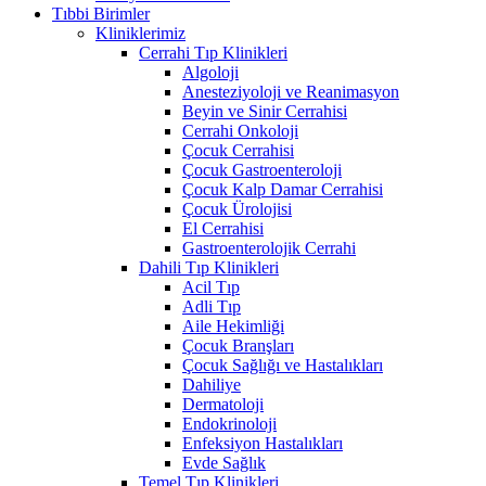
Tıbbi Birimler
Kliniklerimiz
Cerrahi Tıp Klinikleri
Algoloji
Anesteziyoloji ve Reanimasyon
Beyin ve Sinir Cerrahisi
Cerrahi Onkoloji
Çocuk Cerrahisi
Çocuk Gastroenteroloji
Çocuk Kalp Damar Cerrahisi
Çocuk Ürolojisi
El Cerrahisi
Gastroenterolojik Cerrahi
Dahili Tıp Klinikleri
Acil Tıp
Adli Tıp
Aile Hekimliği
Çocuk Branşları
Çocuk Sağlığı ve Hastalıkları
Dahiliye
Dermatoloji
Endokrinoloji
Enfeksiyon Hastalıkları
Evde Sağlık
Temel Tıp Klinikleri