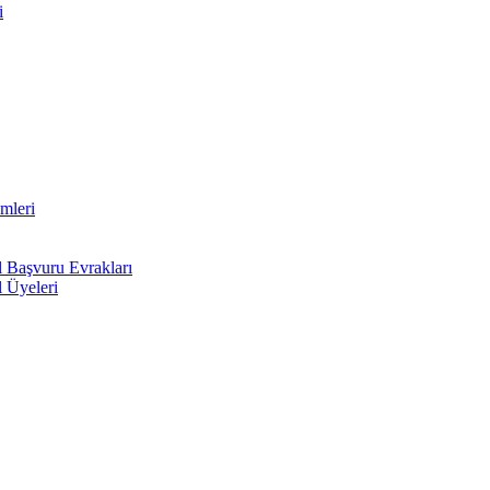
i
mleri
l Başvuru Evrakları
l Üyeleri