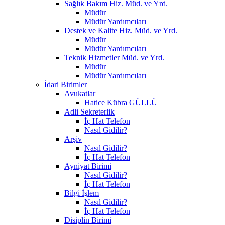
Sağlık Bakım Hiz. Müd. ve Yrd.
Müdür
Müdür Yardımcıları
Destek ve Kalite Hiz. Müd. ve Yrd.
Müdür
Müdür Yardımcıları
Teknik Hizmetler Müd. ve Yrd.
Müdür
Müdür Yardımcıları
İdari Birimler
Avukatlar
Hatice Kübra GÜLLÜ
Adli Sekreterlik
İç Hat Telefon
Nasıl Gidilir?
Arşiv
Nasıl Gidilir?
İç Hat Telefon
Ayniyat Birimi
Nasıl Gidilir?
İç Hat Telefon
Bilgi İşlem
Nasıl Gidilir?
İç Hat Telefon
Disiplin Birimi