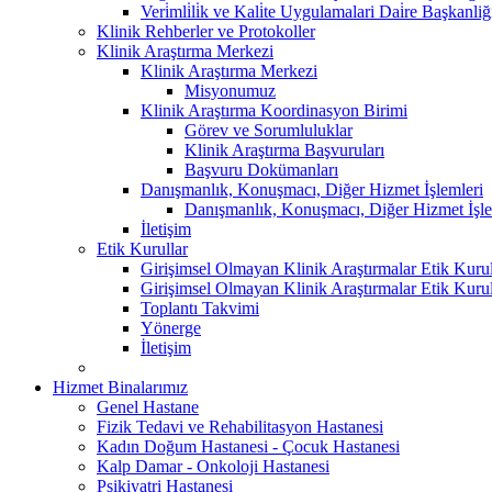
Veri̇mli̇li̇k ve Kali̇te Uygulamalari Dai̇re Başkanliğ
Klinik Rehberler ve Protokoller
Klinik Araştırma Merkezi
Klinik Araştırma Merkezi
Misyonumuz
Klinik Araştırma Koordinasyon Birimi
Görev ve Sorumluluklar
Klinik Araştırma Başvuruları
Başvuru Dokümanları
Danışmanlık, Konuşmacı, Diğer Hizmet İşlemleri
Danışmanlık, Konuşmacı, Diğer Hizmet İşle
İletişim
Etik Kurullar
Girişimsel Olmayan Klinik Araştırmalar Etik Kuru
Girişimsel Olmayan Klinik Araştırmalar Etik Kuru
Toplantı Takvimi
Yönerge
İletişim
Hizmet Binalarımız
Genel Hastane
Fizik Tedavi ve Rehabilitasyon Hastanesi
Kadın Doğum Hastanesi - Çocuk Hastanesi
Kalp Damar - Onkoloji Hastanesi
Psikiyatri Hastanesi