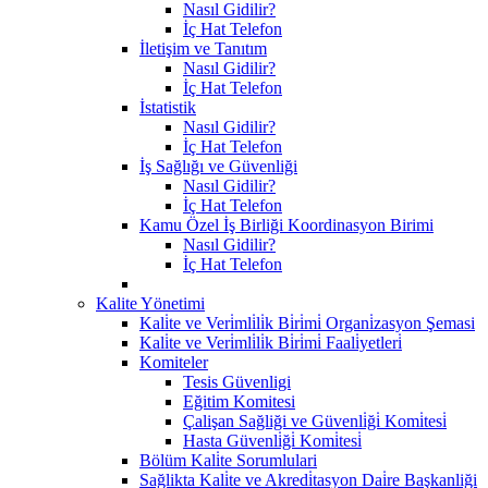
Nasıl Gidilir?
İç Hat Telefon
İletişim ve Tanıtım
Nasıl Gidilir?
İç Hat Telefon
İstatistik
Nasıl Gidilir?
İç Hat Telefon
İş Sağlığı ve Güvenliği
Nasıl Gidilir?
İç Hat Telefon
Kamu Özel İş Birliği Koordinasyon Birimi
Nasıl Gidilir?
İç Hat Telefon
Kalite Yönetimi
Kali̇te ve Veri̇mli̇li̇k Bi̇ri̇mi̇ Organi̇zasyon Şemasi
Kali̇te ve Veri̇mli̇li̇k Bi̇ri̇mi̇ Faali̇yetleri̇
Komiteler
Tesis Güvenligi
Eğitim Komitesi
Çalişan Sağliği ve Güvenli̇ği̇ Komi̇tesi̇
Hasta Güvenli̇ği̇ Komi̇tesi̇
Bölüm Kali̇te Sorumlulari
Sağlikta Kali̇te ve Akredi̇tasyon Dai̇re Başkanliği