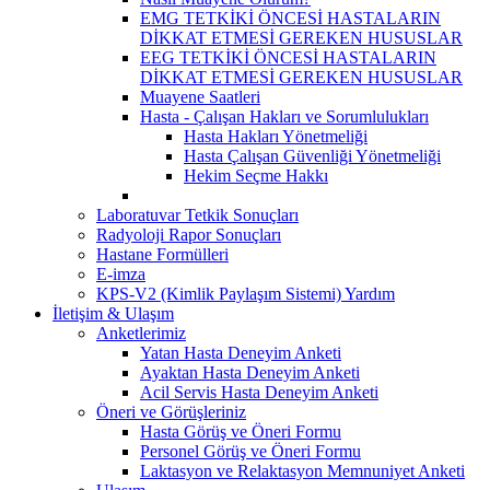
EMG TETKİKİ ÖNCESİ HASTALARIN
DİKKAT ETMESİ GEREKEN HUSUSLAR
EEG TETKİKİ ÖNCESİ HASTALARIN
DİKKAT ETMESİ GEREKEN HUSUSLAR
Muayene Saatleri
Hasta - Çalışan Hakları ve Sorumlulukları
Hasta Hakları Yönetmeliği
Hasta Çalışan Güvenliği Yönetmeliği
Hekim Seçme Hakkı
Laboratuvar Tetkik Sonuçları
Radyoloji Rapor Sonuçları
Hastane Formülleri
E-imza
KPS-V2 (Kimlik Paylaşım Sistemi) Yardım
İletişim & Ulaşım
Anketlerimiz
Yatan Hasta Deneyim Anketi
Ayaktan Hasta Deneyim Anketi
Acil Servis Hasta Deneyim Anketi
Öneri ve Görüşleriniz
Hasta Görüş ve Öneri Formu
Personel Görüş ve Öneri Formu
Laktasyon ve Relaktasyon Memnuniyet Anketi