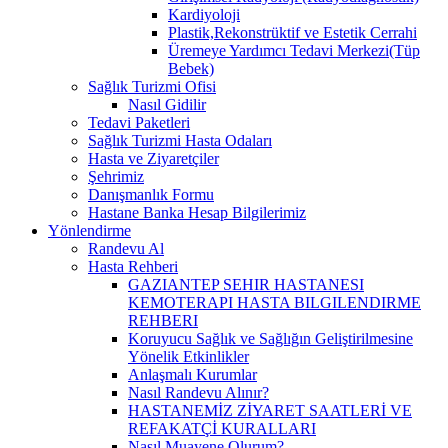
Kardiyoloji
Plastik,Rekonstrüktif ve Estetik Cerrahi
Üremeye Yardımcı Tedavi Merkezi(Tüp
Bebek)
Sağlık Turizmi Ofisi
Nasıl Gidilir
Tedavi Paketleri
Sağlık Turizmi Hasta Odaları
Hasta ve Ziyaretçiler
Şehrimiz
Danışmanlık Formu
Hastane Banka Hesap Bilgilerimiz
Yönlendirme
Randevu Al
Hasta Rehberi
GAZIANTEP SEHIR HASTANESI
KEMOTERAPI HASTA BILGILENDIRME
REHBERI
Koruyucu Sağlık ve Sağlığın Geliştirilmesine
Yönelik Etkinlikler
Anlaşmalı Kurumlar
Nasıl Randevu Alınır?
HASTANEMİZ ZİYARET SAATLERİ VE
REFAKATÇİ KURALLARI
Nasıl Muayene Olurum?