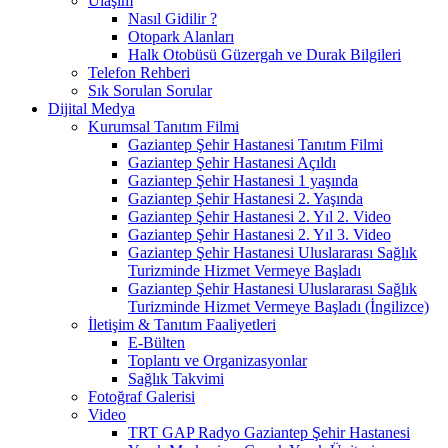
Ulaşım
Nasıl Gidilir ?
Otopark Alanları
Halk Otobüsü Güzergah ve Durak Bilgileri
Telefon Rehberi
Sık Sorulan Sorular
Dijital Medya
Kurumsal Tanıtım Filmi
Gaziantep Şehir Hastanesi Tanıtım Filmi
Gaziantep Şehir Hastanesi Açıldı
Gaziantep Şehir Hastanesi 1 yaşında
Gaziantep Şehir Hastanesi 2. Yaşında
Gaziantep Şehir Hastanesi 2. Yıl 2. Video
Gaziantep Şehir Hastanesi 2. Yıl 3. Video
Gaziantep Şehir Hastanesi Uluslararası Sağlık
Turizminde Hizmet Vermeye Başladı
Gaziantep Şehir Hastanesi Uluslararası Sağlık
Turizminde Hizmet Vermeye Başladı (İngilizce)
İletişim & Tanıtım Faaliyetleri
E-Bülten
Toplantı ve Organizasyonlar
Sağlık Takvimi
Fotoğraf Galerisi
Video
TRT GAP Radyo Gaziantep Şehir Hastanesi