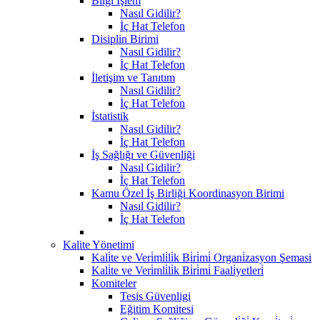
Bilgi İşlem
Nasıl Gidilir?
İç Hat Telefon
Disiplin Birimi
Nasıl Gidilir?
İç Hat Telefon
İletişim ve Tanıtım
Nasıl Gidilir?
İç Hat Telefon
İstatistik
Nasıl Gidilir?
İç Hat Telefon
İş Sağlığı ve Güvenliği
Nasıl Gidilir?
İç Hat Telefon
Kamu Özel İş Birliği Koordinasyon Birimi
Nasıl Gidilir?
İç Hat Telefon
Kalite Yönetimi
Kali̇te ve Veri̇mli̇li̇k Bi̇ri̇mi̇ Organi̇zasyon Şemasi
Kali̇te ve Veri̇mli̇li̇k Bi̇ri̇mi̇ Faali̇yetleri̇
Komiteler
Tesis Güvenligi
Eğitim Komitesi