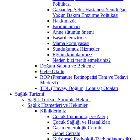
Politikası
Gaziantep Şehir Hastanesi Yenidoğan
Yoğun Bakım Emzirme Politikası
Hakkımızda
Birimin amacı
Anne sütünün önemi
Başarılı emzirme
Mama kodu yasası
Sunduğumuz Hizmetler
Eğitim konularımız?
Neden bizi tercih etmelisiniz?
Doğum Salonu ve Bekleme
Gebe Okulu
ROP (Prematüre Retinopatisi Tanı ve Tedavi
Merkezi)
TDL (Travay, Doğum, Lohusa) Odaları
Sağlık Turizmi
Sağlık Turizmi Sorumlu Hekimi
Sağlık Hizmetleri ve Hekimler
Kliniklerimiz
Çocuk İmmünoloji ve Alerji
Çocuk Sağlığı ve Hastalıkları
Gastroenterolojik Cerrahi
Genel Cerrahi
Girişimsel Radyoloji (Radyodiagnostik)