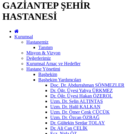
GAZİANTEP ŞEHİR
HASTANESİ
Kurumsal
Hastanemiz
Tanıtım
Misyon & Vizyon
Değerlerimiz
Kurumsal Amaç ve Hedefler
Hastane Yönetimi
Başhekim
Başhekim Yardımcıları
Doç. Dr. Abdurrahman SÖNMEZLER
Dr. Öğr. Üyesi Yahya ÜRKMEZ
Dr. Öğr. Üyesi Hakan ÖZEROL
Uzm. Dr. Selin ALTINTAŞ
Uzm. Dr. Halil KALKAN
Uzm. Dr. Ömer Cenk CÜCÜK
Uzm. Dr. Özcan ÖZBAĞ
Dr. Gültekin Serdar TOLAY
Dr. Ali Can ÇELİK
Ecz. Nida ÖZ