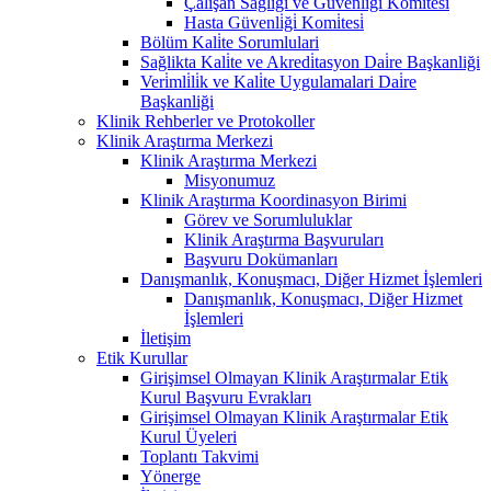
Çalişan Sağliği ve Güvenli̇ği̇ Komi̇tesi̇
Hasta Güvenli̇ği̇ Komi̇tesi̇
Bölüm Kali̇te Sorumlulari
Sağlikta Kali̇te ve Akredi̇tasyon Dai̇re Başkanliği
Veri̇mli̇li̇k ve Kali̇te Uygulamalari Dai̇re
Başkanliği
Klinik Rehberler ve Protokoller
Klinik Araştırma Merkezi
Klinik Araştırma Merkezi
Misyonumuz
Klinik Araştırma Koordinasyon Birimi
Görev ve Sorumluluklar
Klinik Araştırma Başvuruları
Başvuru Dokümanları
Danışmanlık, Konuşmacı, Diğer Hizmet İşlemleri
Danışmanlık, Konuşmacı, Diğer Hizmet
İşlemleri
İletişim
Etik Kurullar
Girişimsel Olmayan Klinik Araştırmalar Etik
Kurul Başvuru Evrakları
Girişimsel Olmayan Klinik Araştırmalar Etik
Kurul Üyeleri
Toplantı Takvimi
Yönerge