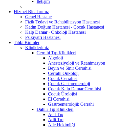
İletişim
Hizmet Binalarımız
Genel Hastane
Fizik Tedavi ve Rehabilitasyon Hastanesi
Kadın Doğum Hastanesi - Çocuk Hastanesi
Kalp Damar - Onkoloji Hastanesi
Psikiyatri Hastanesi
Tıbbi Birimler
Kliniklerimiz
Cerrahi Tıp Klinikleri
Algoloji
Anesteziyoloji ve Reanimasyon
Beyin ve Sinir Cerrahisi
Cerrahi Onkoloji
Çocuk Cerrahisi
Çocuk Gastroenteroloji
Çocuk Kalp Damar Cerrahisi
Çocuk Ürolojisi
El Cerrahisi
Gastroenterolojik Cerrahi
Dahili Tıp Klinikleri
Acil Tıp
Adli Tıp
Aile Hekimliği