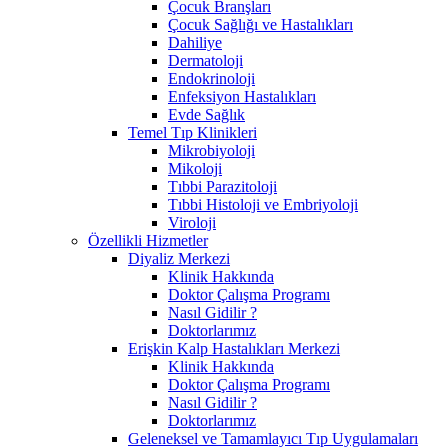
Çocuk Branşları
Çocuk Sağlığı ve Hastalıkları
Dahiliye
Dermatoloji
Endokrinoloji
Enfeksiyon Hastalıkları
Evde Sağlık
Temel Tıp Klinikleri
Mikrobiyoloji
Mikoloji
Tıbbi Parazitoloji
Tıbbi Histoloji ve Embriyoloji
Viroloji
Özellikli Hizmetler
Diyaliz Merkezi
Klinik Hakkında
Doktor Çalışma Programı
Nasıl Gidilir ?
Doktorlarımız
Erişkin Kalp Hastalıkları Merkezi
Klinik Hakkında
Doktor Çalışma Programı
Nasıl Gidilir ?
Doktorlarımız
Geleneksel ve Tamamlayıcı Tıp Uygulamaları