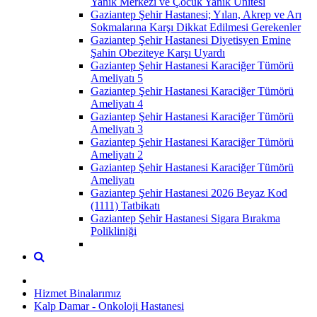
Yanık Merkezi ve Çocuk Yanık Ünitesi
Gaziantep Şehir Hastanesi; Yılan, Akrep ve Arı
Sokmalarına Karşı Dikkat Edilmesi Gerekenler
Gaziantep Şehir Hastanesi Diyetisyen Emine
Şahin Obeziteye Karşı Uyardı
Gaziantep Şehir Hastanesi Karaciğer Tümörü
Ameliyatı 5
Gaziantep Şehir Hastanesi Karaciğer Tümörü
Ameliyatı 4
Gaziantep Şehir Hastanesi Karaciğer Tümörü
Ameliyatı 3
Gaziantep Şehir Hastanesi Karaciğer Tümörü
Ameliyatı 2
Gaziantep Şehir Hastanesi Karaciğer Tümörü
Ameliyatı
Gaziantep Şehir Hastanesi 2026 Beyaz Kod
(1111) Tatbikatı
Gaziantep Şehir Hastanesi Sigara Bırakma
Polikliniği
Hizmet Binalarımız
Kalp Damar - Onkoloji Hastanesi