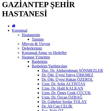
GAZİANTEP ŞEHİR
HASTANESİ
Kurumsal
Hastanemiz
Tanıtım
Misyon & Vizyon
Değerlerimiz
Kurumsal Amaç ve Hedefler
Hastane Yönetimi
Başhekim
Başhekim Yardımcıları
Doç. Dr. Abdurrahman SÖNMEZLER
Dr. Öğr. Üyesi Yahya ÜRKMEZ
Dr. Öğr. Üyesi Hakan ÖZEROL
Uzm. Dr. Selin ALTINTAŞ
Uzm. Dr. Halil KALKAN
Uzm. Dr. Ömer Cenk CÜCÜK
Uzm. Dr. Özcan ÖZBAĞ
Dr. Gültekin Serdar TOLAY
Dr. Ali Can ÇELİK
Ecz. Nida ÖZ