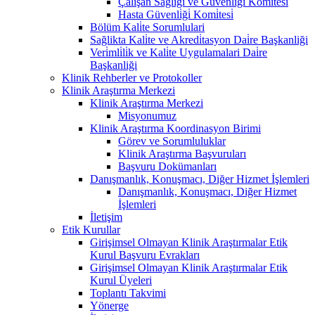
Çalişan Sağliği ve Güvenli̇ği̇ Komi̇tesi̇
Hasta Güvenli̇ği̇ Komi̇tesi̇
Bölüm Kali̇te Sorumlulari
Sağlikta Kali̇te ve Akredi̇tasyon Dai̇re Başkanliği
Veri̇mli̇li̇k ve Kali̇te Uygulamalari Dai̇re
Başkanliği
Klinik Rehberler ve Protokoller
Klinik Araştırma Merkezi
Klinik Araştırma Merkezi
Misyonumuz
Klinik Araştırma Koordinasyon Birimi
Görev ve Sorumluluklar
Klinik Araştırma Başvuruları
Başvuru Dokümanları
Danışmanlık, Konuşmacı, Diğer Hizmet İşlemleri
Danışmanlık, Konuşmacı, Diğer Hizmet
İşlemleri
İletişim
Etik Kurullar
Girişimsel Olmayan Klinik Araştırmalar Etik
Kurul Başvuru Evrakları
Girişimsel Olmayan Klinik Araştırmalar Etik
Kurul Üyeleri
Toplantı Takvimi
Yönerge