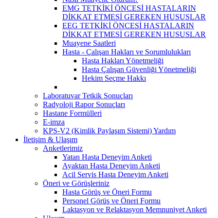
EMG TETKİKİ ÖNCESİ HASTALARIN
DİKKAT ETMESİ GEREKEN HUSUSLAR
EEG TETKİKİ ÖNCESİ HASTALARIN
DİKKAT ETMESİ GEREKEN HUSUSLAR
Muayene Saatleri
Hasta - Çalışan Hakları ve Sorumlulukları
Hasta Hakları Yönetmeliği
Hasta Çalışan Güvenliği Yönetmeliği
Hekim Seçme Hakkı
Laboratuvar Tetkik Sonuçları
Radyoloji Rapor Sonuçları
Hastane Formülleri
E-imza
KPS-V2 (Kimlik Paylaşım Sistemi) Yardım
İletişim & Ulaşım
Anketlerimiz
Yatan Hasta Deneyim Anketi
Ayaktan Hasta Deneyim Anketi
Acil Servis Hasta Deneyim Anketi
Öneri ve Görüşleriniz
Hasta Görüş ve Öneri Formu
Personel Görüş ve Öneri Formu
Laktasyon ve Relaktasyon Memnuniyet Anketi