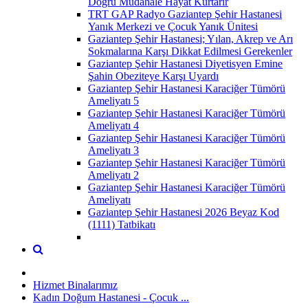
Doğru Müdahale Hayat Kurtarır
TRT GAP Radyo Gaziantep Şehir Hastanesi
Yanık Merkezi ve Çocuk Yanık Ünitesi
Gaziantep Şehir Hastanesi; Yılan, Akrep ve Arı
Sokmalarına Karşı Dikkat Edilmesi Gerekenler
Gaziantep Şehir Hastanesi Diyetisyen Emine
Şahin Obeziteye Karşı Uyardı
Gaziantep Şehir Hastanesi Karaciğer Tümörü
Ameliyatı 5
Gaziantep Şehir Hastanesi Karaciğer Tümörü
Ameliyatı 4
Gaziantep Şehir Hastanesi Karaciğer Tümörü
Ameliyatı 3
Gaziantep Şehir Hastanesi Karaciğer Tümörü
Ameliyatı 2
Gaziantep Şehir Hastanesi Karaciğer Tümörü
Ameliyatı
Gaziantep Şehir Hastanesi 2026 Beyaz Kod
(1111) Tatbikatı
Hizmet Binalarımız
Kadın Doğum Hastanesi - Çocuk ...