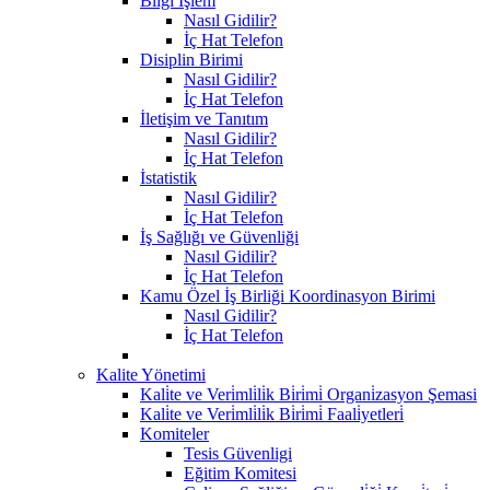
Bilgi İşlem
Nasıl Gidilir?
İç Hat Telefon
Disiplin Birimi
Nasıl Gidilir?
İç Hat Telefon
İletişim ve Tanıtım
Nasıl Gidilir?
İç Hat Telefon
İstatistik
Nasıl Gidilir?
İç Hat Telefon
İş Sağlığı ve Güvenliği
Nasıl Gidilir?
İç Hat Telefon
Kamu Özel İş Birliği Koordinasyon Birimi
Nasıl Gidilir?
İç Hat Telefon
Kalite Yönetimi
Kali̇te ve Veri̇mli̇li̇k Bi̇ri̇mi̇ Organi̇zasyon Şemasi
Kali̇te ve Veri̇mli̇li̇k Bi̇ri̇mi̇ Faali̇yetleri̇
Komiteler
Tesis Güvenligi
Eğitim Komitesi