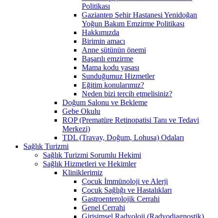
Politikası
Gaziantep Şehir Hastanesi Yenidoğan
Yoğun Bakım Emzirme Politikası
Hakkımızda
Birimin amacı
Anne sütünün önemi
Başarılı emzirme
Mama kodu yasası
Sunduğumuz Hizmetler
Eğitim konularımız?
Neden bizi tercih etmelisiniz?
Doğum Salonu ve Bekleme
Gebe Okulu
ROP (Prematüre Retinopatisi Tanı ve Tedavi
Merkezi)
TDL (Travay, Doğum, Lohusa) Odaları
Sağlık Turizmi
Sağlık Turizmi Sorumlu Hekimi
Sağlık Hizmetleri ve Hekimler
Kliniklerimiz
Çocuk İmmünoloji ve Alerji
Çocuk Sağlığı ve Hastalıkları
Gastroenterolojik Cerrahi
Genel Cerrahi
Girişimsel Radyoloji (Radyodiagnostik)