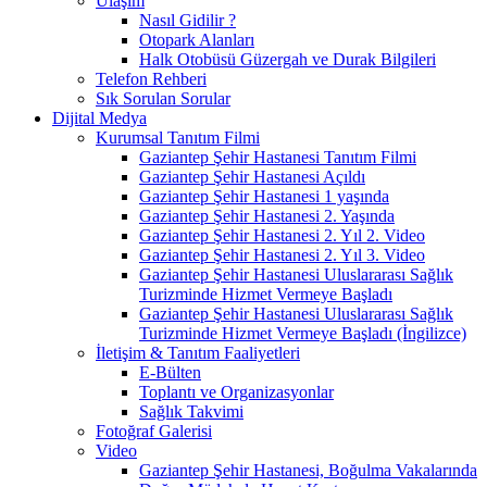
Ulaşım
Nasıl Gidilir ?
Otopark Alanları
Halk Otobüsü Güzergah ve Durak Bilgileri
Telefon Rehberi
Sık Sorulan Sorular
Dijital Medya
Kurumsal Tanıtım Filmi
Gaziantep Şehir Hastanesi Tanıtım Filmi
Gaziantep Şehir Hastanesi Açıldı
Gaziantep Şehir Hastanesi 1 yaşında
Gaziantep Şehir Hastanesi 2. Yaşında
Gaziantep Şehir Hastanesi 2. Yıl 2. Video
Gaziantep Şehir Hastanesi 2. Yıl 3. Video
Gaziantep Şehir Hastanesi Uluslararası Sağlık
Turizminde Hizmet Vermeye Başladı
Gaziantep Şehir Hastanesi Uluslararası Sağlık
Turizminde Hizmet Vermeye Başladı (İngilizce)
İletişim & Tanıtım Faaliyetleri
E-Bülten
Toplantı ve Organizasyonlar
Sağlık Takvimi
Fotoğraf Galerisi
Video
Gaziantep Şehir Hastanesi, Boğulma Vakalarında