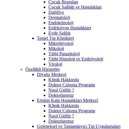
Çocuk Branşları
Çocuk Sağlığı ve Hastalıkları
Dahiliye
Dermatoloji
Endokrinoloji
Enfeksiyon Hastalıkları
Evde Sağlık
Temel Tıp Klinikleri
Mikrobiyoloji
Mikoloji
Tıbbi Parazitoloji
Tıbbi Histoloji ve Embriyoloji
Viroloji
Özellikli Hizmetler
Diyaliz Merkezi
Klinik Hakkında
Doktor Çalışma Programı
Nasıl Gidilir ?
Doktorlarımız
Erişkin Kalp Hastalıkları Merkezi
Klinik Hakkında
Doktor Çalışma Programı
Nasıl Gidilir ?
Doktorlarımız
Geleneksel ve Tamamlayıcı Tıp Uygulamaları