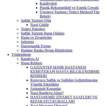
Kardiyoloji
Plastik,Rekonstrüktif ve Estetik Cerrahi
Üremeye Yardımcı Tedavi Merkezi(Tüp
Bebek)
Sağlık Turizmi Ofisi
Nasıl Gidilir
Tedavi Paketleri
Sağlık Turizmi Hasta Odaları
Hasta ve Ziyaretçiler
Şehrimiz
Danışmanlık Formu
Hastane Banka Hesap Bilgilerimiz
Yönlendirme
Randevu Al
Hasta Rehberi
GAZIANTEP SEHIR HASTANESI
KEMOTERAPI HASTA BILGILENDIRME
REHBERI
Koruyucu Sağlık ve Sağlığın Geliştirilmesine
Yönelik Etkinlikler
Anlaşmalı Kurumlar
Nasıl Randevu Alınır?
HASTANEMİZ ZİYARET SAATLERİ VE
REFAKATÇİ KURALLARI
Nasıl Muayene Olurum?