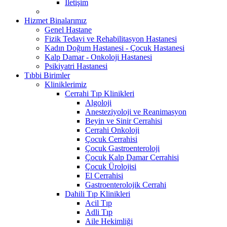
İletişim
Hizmet Binalarımız
Genel Hastane
Fizik Tedavi ve Rehabilitasyon Hastanesi
Kadın Doğum Hastanesi - Çocuk Hastanesi
Kalp Damar - Onkoloji Hastanesi
Psikiyatri Hastanesi
Tıbbi Birimler
Kliniklerimiz
Cerrahi Tıp Klinikleri
Algoloji
Anesteziyoloji ve Reanimasyon
Beyin ve Sinir Cerrahisi
Cerrahi Onkoloji
Çocuk Cerrahisi
Çocuk Gastroenteroloji
Çocuk Kalp Damar Cerrahisi
Çocuk Ürolojisi
El Cerrahisi
Gastroenterolojik Cerrahi
Dahili Tıp Klinikleri
Acil Tıp
Adli Tıp
Aile Hekimliği