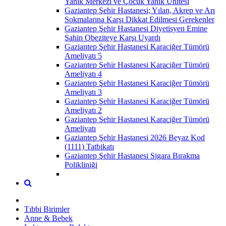
Yanık Merkezi ve Çocuk Yanık Ünitesi
Gaziantep Şehir Hastanesi; Yılan, Akrep ve Arı
Sokmalarına Karşı Dikkat Edilmesi Gerekenler
Gaziantep Şehir Hastanesi Diyetisyen Emine
Şahin Obeziteye Karşı Uyardı
Gaziantep Şehir Hastanesi Karaciğer Tümörü
Ameliyatı 5
Gaziantep Şehir Hastanesi Karaciğer Tümörü
Ameliyatı 4
Gaziantep Şehir Hastanesi Karaciğer Tümörü
Ameliyatı 3
Gaziantep Şehir Hastanesi Karaciğer Tümörü
Ameliyatı 2
Gaziantep Şehir Hastanesi Karaciğer Tümörü
Ameliyatı
Gaziantep Şehir Hastanesi 2026 Beyaz Kod
(1111) Tatbikatı
Gaziantep Şehir Hastanesi Sigara Bırakma
Polikliniği
Tıbbi Birimler
Anne & Bebek