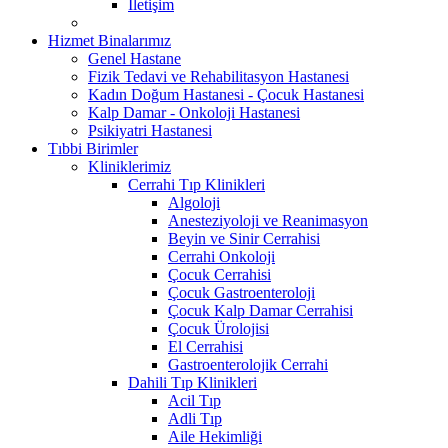
İletişim
Hizmet Binalarımız
Genel Hastane
Fizik Tedavi ve Rehabilitasyon Hastanesi
Kadın Doğum Hastanesi - Çocuk Hastanesi
Kalp Damar - Onkoloji Hastanesi
Psikiyatri Hastanesi
Tıbbi Birimler
Kliniklerimiz
Cerrahi Tıp Klinikleri
Algoloji
Anesteziyoloji ve Reanimasyon
Beyin ve Sinir Cerrahisi
Cerrahi Onkoloji
Çocuk Cerrahisi
Çocuk Gastroenteroloji
Çocuk Kalp Damar Cerrahisi
Çocuk Ürolojisi
El Cerrahisi
Gastroenterolojik Cerrahi
Dahili Tıp Klinikleri
Acil Tıp
Adli Tıp
Aile Hekimliği