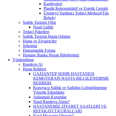
Kardiyoloji
Plastik,Rekonstrüktif ve Estetik Cerrahi
Üremeye Yardımcı Tedavi Merkezi(Tüp
Bebek)
Sağlık Turizmi Ofisi
Nasıl Gidilir
Tedavi Paketleri
Sağlık Turizmi Hasta Odaları
Hasta ve Ziyaretçiler
Şehrimiz
Danışmanlık Formu
Hastane Banka Hesap Bilgilerimiz
Yönlendirme
Randevu Al
Hasta Rehberi
GAZIANTEP SEHIR HASTANESI
KEMOTERAPI HASTA BILGILENDIRME
REHBERI
Koruyucu Sağlık ve Sağlığın Geliştirilmesine
Yönelik Etkinlikler
Anlaşmalı Kurumlar
Nasıl Randevu Alınır?
HASTANEMİZ ZİYARET SAATLERİ VE
REFAKATÇİ KURALLARI
Nasıl Muayene Olurum?