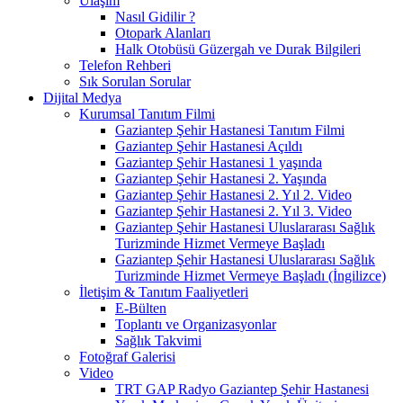
Ulaşım
Nasıl Gidilir ?
Otopark Alanları
Halk Otobüsü Güzergah ve Durak Bilgileri
Telefon Rehberi
Sık Sorulan Sorular
Dijital Medya
Kurumsal Tanıtım Filmi
Gaziantep Şehir Hastanesi Tanıtım Filmi
Gaziantep Şehir Hastanesi Açıldı
Gaziantep Şehir Hastanesi 1 yaşında
Gaziantep Şehir Hastanesi 2. Yaşında
Gaziantep Şehir Hastanesi 2. Yıl 2. Video
Gaziantep Şehir Hastanesi 2. Yıl 3. Video
Gaziantep Şehir Hastanesi Uluslararası Sağlık
Turizminde Hizmet Vermeye Başladı
Gaziantep Şehir Hastanesi Uluslararası Sağlık
Turizminde Hizmet Vermeye Başladı (İngilizce)
İletişim & Tanıtım Faaliyetleri
E-Bülten
Toplantı ve Organizasyonlar
Sağlık Takvimi
Fotoğraf Galerisi
Video
TRT GAP Radyo Gaziantep Şehir Hastanesi