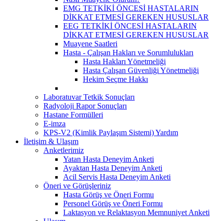
EMG TETKİKİ ÖNCESİ HASTALARIN
DİKKAT ETMESİ GEREKEN HUSUSLAR
EEG TETKİKİ ÖNCESİ HASTALARIN
DİKKAT ETMESİ GEREKEN HUSUSLAR
Muayene Saatleri
Hasta - Çalışan Hakları ve Sorumlulukları
Hasta Hakları Yönetmeliği
Hasta Çalışan Güvenliği Yönetmeliği
Hekim Seçme Hakkı
Laboratuvar Tetkik Sonuçları
Radyoloji Rapor Sonuçları
Hastane Formülleri
E-imza
KPS-V2 (Kimlik Paylaşım Sistemi) Yardım
İletişim & Ulaşım
Anketlerimiz
Yatan Hasta Deneyim Anketi
Ayaktan Hasta Deneyim Anketi
Acil Servis Hasta Deneyim Anketi
Öneri ve Görüşleriniz
Hasta Görüş ve Öneri Formu
Personel Görüş ve Öneri Formu
Laktasyon ve Relaktasyon Memnuniyet Anketi