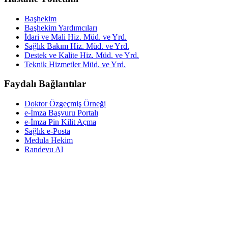
Başhekim
Başhekim Yardımcıları
İdari ve Mali Hiz. Müd. ve Yrd.
Sağlık Bakım Hiz. Müd. ve Yrd.
Destek ve Kalite Hiz. Müd. ve Yrd.
Teknik Hizmetler Müd. ve Yrd.
Faydalı Bağlantılar
Doktor Özgeçmiş Örneği
e-İmza Başvuru Portalı
e-İmza Pin Kilit Açma
Sağlık e-Posta
Medula Hekim
Randevu Al