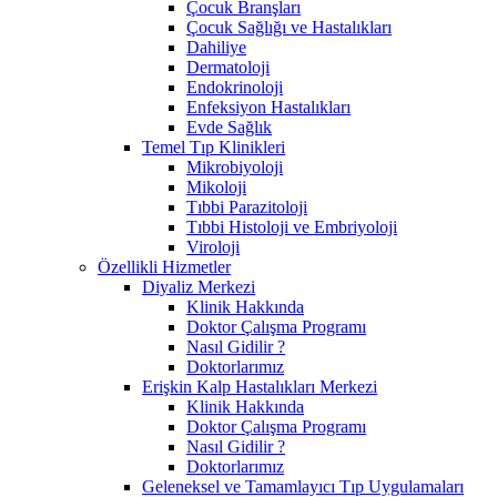
Çocuk Branşları
Çocuk Sağlığı ve Hastalıkları
Dahiliye
Dermatoloji
Endokrinoloji
Enfeksiyon Hastalıkları
Evde Sağlık
Temel Tıp Klinikleri
Mikrobiyoloji
Mikoloji
Tıbbi Parazitoloji
Tıbbi Histoloji ve Embriyoloji
Viroloji
Özellikli Hizmetler
Diyaliz Merkezi
Klinik Hakkında
Doktor Çalışma Programı
Nasıl Gidilir ?
Doktorlarımız
Erişkin Kalp Hastalıkları Merkezi
Klinik Hakkında
Doktor Çalışma Programı
Nasıl Gidilir ?
Doktorlarımız
Geleneksel ve Tamamlayıcı Tıp Uygulamaları