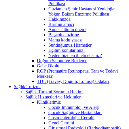
Politikası
Gaziantep Şehir Hastanesi Yenidoğan
Yoğun Bakım Emzirme Politikası
Hakkımızda
Birimin amacı
Anne sütünün önemi
Başarılı emzirme
Mama kodu yasası
Sunduğumuz Hizmetler
Eğitim konularımız?
Neden bizi tercih etmelisiniz?
Doğum Salonu ve Bekleme
Gebe Okulu
ROP (Prematüre Retinopatisi Tanı ve Tedavi
Merkezi)
TDL (Travay, Doğum, Lohusa) Odaları
Sağlık Turizmi
Sağlık Turizmi Sorumlu Hekimi
Sağlık Hizmetleri ve Hekimler
Kliniklerimiz
Çocuk İmmünoloji ve Alerji
Çocuk Sağlığı ve Hastalıkları
Gastroenterolojik Cerrahi
Genel Cerrahi
Girişimsel Radyoloji (Radyodiagnostik)