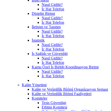
Bilgi İşlem
Nasıl Gidilir?
İç Hat Telefon
Disiplin Birimi
Nasıl Gidilir?
İç Hat Telefon
İletişim ve Tanıtım
Nasıl Gidilir?
İç Hat Telefon
İstatistik
Nasıl Gidilir?
İç Hat Telefon
İş Sağlığı ve Güvenliği
Nasıl Gidilir?
İç Hat Telefon
Kamu Özel İş Birliği Koordinasyon Birimi
Nasıl Gidilir?
İç Hat Telefon
Kalite Yönetimi
Kali̇te ve Veri̇mli̇li̇k Bi̇ri̇mi̇ Organi̇zasyon Şemasi
Kali̇te ve Veri̇mli̇li̇k Bi̇ri̇mi̇ Faali̇yetleri̇
Komiteler
Tesis Güvenligi
Eğitim Komitesi