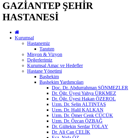
GAZİANTEP ŞEHİR
HASTANESİ
Kurumsal
Hastanemiz
Tanıtım
Misyon & Vizyon
Değerlerimiz
Kurumsal Amaç ve Hedefler
Hastane Yönetimi
Başhekim
Başhekim Yardımcıları
Doç. Dr. Abdurrahman SÖNMEZLER
Dr. Öğr. Üyesi Yahya ÜRKMEZ
Dr. Öğr. Üyesi Hakan ÖZEROL
Uzm. Dr. Selin ALTINTAŞ
Uzm. Dr. Halil KALKAN
Uzm. Dr. Ömer Cenk CÜCÜK
Uzm. Dr. Özcan ÖZBAĞ
Dr. Gültekin Serdar TOLAY
Dr. Ali Can ÇELİK
Ecz. Nida ÖZ