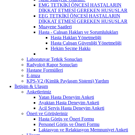
EMG TETKİKİ ÖNCESİ HASTALARIN
DİKKAT ETMESİ GEREKEN HUSUSLAR
EEG TETKİKİ ÖNCESİ HASTALARIN
DİKKAT ETMESİ GEREKEN HUSUSLAR
Muayene Saatleri
Hasta - Çalışan Hakları ve Sorumlulukları
Hasta Hakları Yönetmeliği
Hasta Çalışan Güvenliği Yönetmeliği
Hekim Seçme Hakkı
Laboratuvar Tetkik Sonuçları
Radyoloji Rapor Sonuçları
Hastane Formülleri
E-imza
KPS-V2 (Kimlik Paylaşım Sistemi) Yardım
İletişim & Ulaşım
Anketlerimiz
Yatan Hasta Deneyim Anketi
Ayaktan Hasta Deneyim Anketi
Acil Servis Hasta Deneyim Anketi
Öneri ve Görüşleriniz
Hasta Görüş ve Öneri Formu
Personel Görüş ve Öneri Formu
Laktasyon ve Relaktasyon Memnuniyet Anketi