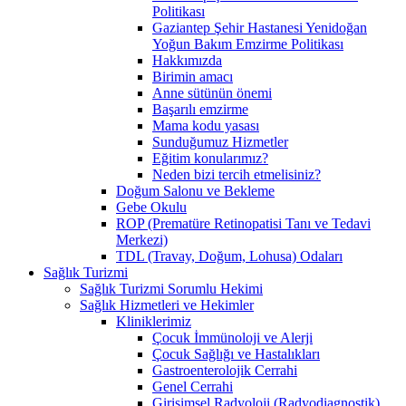
Politikası
Gaziantep Şehir Hastanesi Yenidoğan
Yoğun Bakım Emzirme Politikası
Hakkımızda
Birimin amacı
Anne sütünün önemi
Başarılı emzirme
Mama kodu yasası
Sunduğumuz Hizmetler
Eğitim konularımız?
Neden bizi tercih etmelisiniz?
Doğum Salonu ve Bekleme
Gebe Okulu
ROP (Prematüre Retinopatisi Tanı ve Tedavi
Merkezi)
TDL (Travay, Doğum, Lohusa) Odaları
Sağlık Turizmi
Sağlık Turizmi Sorumlu Hekimi
Sağlık Hizmetleri ve Hekimler
Kliniklerimiz
Çocuk İmmünoloji ve Alerji
Çocuk Sağlığı ve Hastalıkları
Gastroenterolojik Cerrahi
Genel Cerrahi
Girişimsel Radyoloji (Radyodiagnostik)