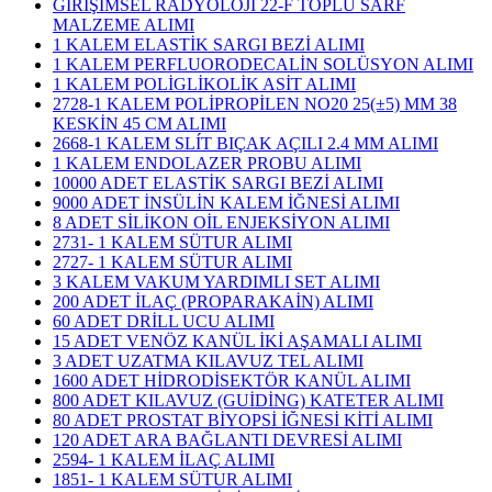
GİRİŞİMSEL RADYOLOJİ 22-F TOPLU SARF
MALZEME ALIMI
1 KALEM ELASTİK SARGI BEZİ ALIMI
1 KALEM PERFLUORODECALİN SOLÜSYON ALIMI
1 KALEM POLİGLİKOLİK ASİT ALIMI
2728-1 KALEM POLİPROPİLEN NO20 25(±5) MM 38
KESKİN 45 CM ALIMI
2668-1 KALEM SLÍT BIÇAK AÇILI 2.4 MM ALIMI
1 KALEM ENDOLAZER PROBU ALIMI
10000 ADET ELASTİK SARGI BEZİ ALIMI
9000 ADET İNSÜLİN KALEM İĞNESİ ALIMI
8 ADET SİLİKON OİL ENJEKSİYON ALIMI
2731- 1 KALEM SÜTUR ALIMI
2727- 1 KALEM SÜTUR ALIMI
3 KALEM VAKUM YARDIMLI SET ALIMI
200 ADET İLAÇ (PROPARAKAİN) ALIMI
60 ADET DRİLL UCU ALIMI
15 ADET VENÖZ KANÜL İKİ AŞAMALI ALIMI
3 ADET UZATMA KILAVUZ TEL ALIMI
1600 ADET HİDRODİSEKTÖR KANÜL ALIMI
800 ADET KILAVUZ (GUİDİNG) KATETER ALIMI
80 ADET PROSTAT BİYOPSİ İĞNESİ KİTİ ALIMI
120 ADET ARA BAĞLANTI DEVRESİ ALIMI
2594- 1 KALEM İLAÇ ALIMI
1851- 1 KALEM SÜTUR ALIMI