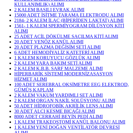
KULLANIMLIK) ALIMI
2 KALEM BASILI EVRAK ALIMI
15000 ADET İŞİTME TARAMA ELEKTRODU ALIMI
2184- 2 KALEM İLAÇ (BİPERİDEN LAKTAT) ALIMI
1561- 1 KALEM SPERMİYOGRAM DİLÜSYON KİTİ
ALIMI
25 ADET ACİL DÖKÜLME SAÇILMA KİTİ ALIMI
20 ADET VENÖZ KANÜL ALIMI
20 ADET PLAZMA DEĞİŞİM SETİ ALIMI
6 ADET HEMODİYALİZ KATETERİ ALIMI
1 KALEM KORUYUCU GÖZLÜK ALIMI
2 KALEM YARA BAKIM SETİ ALIMI
2 KALEM K.B.B. SARF MALZEME ALIMI
HİPERBARİK SİSTEMİ MODERNİZASASYON
HİZMET ALIMI
100 ADET SEREBRAL OKSİMETRE EEG ELEKTROD,
GÜMÜŞ KAPLAM
2 KALEM VAKUM YARDIMLI SET ALIMI
2 KALEM ORGAN NAKİL SOLÜSYONU ALIMI
50 ADET HİDROFOBİK AKRİLİK LENS ALIMI
30 ADET ALÇI KESME BIÇAĞI ALIMI
8000 ADET CERRAHİ BEYİN PEDİ ALIMI
1 KALEM TRAKEOSTOMİ KANÜL BALONU ALIMI
1 KALEM YENİ DOĞAN VENTİLATÖR DEVRESİ
ALIMI