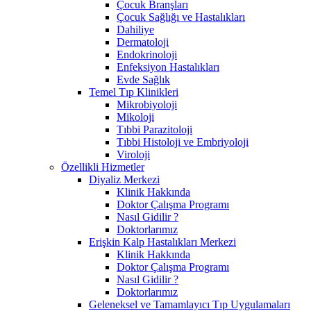
Çocuk Branşları
Çocuk Sağlığı ve Hastalıkları
Dahiliye
Dermatoloji
Endokrinoloji
Enfeksiyon Hastalıkları
Evde Sağlık
Temel Tıp Klinikleri
Mikrobiyoloji
Mikoloji
Tıbbi Parazitoloji
Tıbbi Histoloji ve Embriyoloji
Viroloji
Özellikli Hizmetler
Diyaliz Merkezi
Klinik Hakkında
Doktor Çalışma Programı
Nasıl Gidilir ?
Doktorlarımız
Erişkin Kalp Hastalıkları Merkezi
Klinik Hakkında
Doktor Çalışma Programı
Nasıl Gidilir ?
Doktorlarımız
Geleneksel ve Tamamlayıcı Tıp Uygulamaları