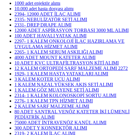
1000 adet enjektör alımı
10.000 adet hasta dosyası alımı
2394- 12000 ADET İLAÇ ALIMI
2335- NEBULİZATÖR SETİ ALIMI
2331- DREP DRAPE ALIMI
12000 ADET ASPİRASYON TORBASI 3000 ML ALIMI
100 ADET HAVALI YATAK ALIMI
2297- 1 KALEM ONKOLOJİ İLAÇ HAZIRLAMA VE
UYGULAMA HİZMET ALIMI
2265- 1 KALEM SERUM ASKILIĞI ALIMI
4000 ADET MOUNT KATETER ALIMI
10 ADET KVC ULTRAFİLTRASYON KİTİ ALIMI
12 KALEM ORTOPEDİ SARF MALZEME ALIMI 2272
1929- 1 KALEM HASTA YATAKLARI ALIMI
3 KALEM KOTER UCU ALIMI
1 KALEM NAZAL YÜKSEK AKIŞ SETİ ALIMI
1 KALEM GÖZ MUAYENE SETİ ALIMI
2314- 1 KALEM KOLONOSKOPİ ŞORTU ALIMI
2276- 1 KALEM TPN HİZMET ALIMI
2 KALEM SARF MALZEME ALIMI
80 ADET SANTRAL VENÖZ KATETER İKİ LÜMENLİ
PEDİATRİK ALIMI
75000 ADET İNTRAVENÖZ KANÜL ALIMI
300 ADET Y KONNEKTÖR ALIMI
2319- 2 KALEM İLAÇ ALIMI