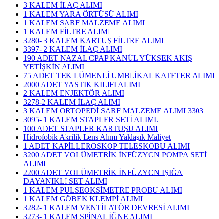
3 KALEM İLAÇ ALIMI
1 KALEM YARA ÖRTÜSÜ ALIMI
1 KALEM SARF MALZEME ALIMI
1 KALEM FİLTRE ALIMI
3280- 3 KALEM KARTUŞ FİLTRE ALIMI
3397- 2 KALEM İLAÇ ALIMI
190 ADET NAZAL CPAP KANÜL YÜKSEK AKIŞ
YETİŞKİN ALIMI
75 ADET TEK LÜMENLİ UMBLİKAL KATETER ALIMI
2000 ADET YASTIK KILIFI ALIMI
2 KALEM ENJEKTÖR ALIMI
3278-2 KALEM İLAÇ ALIMI
3 KALEM ORTOPEDİ SARF MALZEME ALIMI 3303
3095- 1 KALEM STAPLER SETİ ALIMI.
100 ADET STAPLER KARTUŞU ALIMI
Hidrofobik Akrilik Lens Alımı Yaklaşık Maliyet
1 ADET KAPİLLEROSKOP TELESKOBU ALIMI
3200 ADET VOLÜMETRİK İNFÜZYON POMPA SETİ
ALIMI
2200 ADET VOLÜMETRİK İNFÜZYON IŞIĞA
DAYANIKLI SET ALIMI
1 KALEM PULSEOKSİMETRE PROBU ALIMI
1 KALEM GÖBEK KLEMPİ ALIMI
3282- 1 KALEM VENTİLATÖR DEVRESİ ALIMI
3273- 1 KALEM SPİNAL İĞNE ALIMI