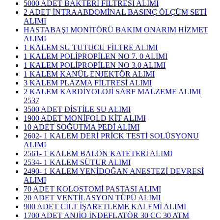
5000 ADET BAKTERİ FİLTRESİ ALIMI
2 ADET İNTRAABDOMİNAL BASINÇ ÖLÇÜM SETİ
ALIMI
HASTABAŞI MONİTÖRÜ BAKIM ONARIM HİZMET
ALIMI
1 KALEM SU TUTUCU FİLTRE ALIMI
1 KALEM POLİPROPİLEN NO 7. 0 ALIMI
1 KALEM POLİPROPİLEN NO 3.0 ALIMI
1 KALEM KANÜL ENJEKTÖR ALIMI
3 KALEM PLAZMA FİLTRESİ ALIMI
​2 KALEM KARDİYOLOJİ SARF MALZEME ALIMI
2537
3500 ADET DİSTİLE SU ALIMI
1900 ADET MONİFOLD KİT ALIMI
10 ADET SOĞUTMA PEDİ ALIMI
2602- 1 KALEM DERİ PRİCK TESTİ SOLÜSYONU
ALIMI
2561- 1 KALEM BALON KATETERİ ALIMI
2534- 1 KALEM SÜTUR ALIMI
2490- 1 KALEM YENİDOĞAN ANESTEZİ DEVRESİ
ALIMI
70 ADET KOLOSTOMİ PASTASI ALIMI
20 ADET VENTİLASYON TÜPÜ ALIMI
900 ADET CİLT İŞARETLEME KALEMİ ALIMI
1700 ADET ANJİO İNDEFLATÖR 30 CC 30 ATM