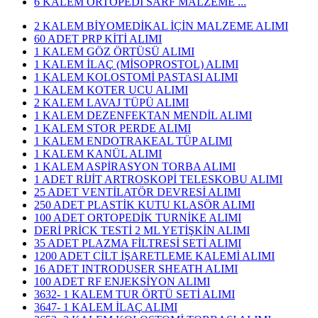
6 KALEM ORTOPEDİ SARF MALZEME ...
2 KALEM BİYOMEDİKAL İÇİN MALZEME ALIMI
60 ADET PRP KİTİ ALIMI
1 KALEM GÖZ ÖRTÜSÜ ALIMI
1 KALEM İLAÇ (MİSOPROSTOL) ALIMI
1 KALEM KOLOSTOMİ PASTASI ALIMI
1 KALEM KOTER UCU ALIMI
2 KALEM LAVAJ TÜPÜ ALIMI
1 KALEM DEZENFEKTAN MENDİL ALIMI
1 KALEM STOR PERDE ALIMI
1 KALEM ENDOTRAKEAL TÜP ALIMI
1 KALEM KANÜL ALIMI
1 KALEM ASPİRASYON TORBA ALIMI
1 ADET RİJİT ARTROSKOPİ TELESKOBU ALIMI
25 ADET VENTİLATÖR DEVRESİ ALIMI
250 ADET PLASTİK KUTU KLASÖR ALIMI
100 ADET ORTOPEDİK TURNİKE ALIMI
DERİ PRİCK TESTİ 2 ML YETİŞKİN ALIMI
35 ADET PLAZMA FİLTRESİ SETİ ALIMI
1200 ADET CİLT İŞARETLEME KALEMİ ALIMI
16 ADET INTRODUSER SHEATH ALIMI
100 ADET RF ENJEKSİYON ALIMI
3632- 1 KALEM TUR ÖRTÜ SETİ ALIMI
3647- 1 KALEM İLAÇ ALIMI