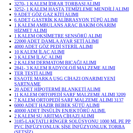
3270- 1 KALEM İDRAR TORBASI ALIMI
3252- 1 KALEM HASTA TEMİZLEME MENDİLİ ALIMI
9 ADET GÖZ GAZ KİTİ ALIMI
6 ADET GASTRİK KALİBRASYON TÜPÜ ALIMI
1 KALEM AMBULANS ARAÇ BAKIM ONARIM
HİZMET ALIMI
1 KALEM OKSİMETRE SENSÖRÜ ALIMI
22000 ADET DAMLA AYAR SETİ ALIMI
4000 ADET GÖZ PEDİ STERİL ALIMI
10 KALEM İLAÇ ALIMI
3 KALEM İLAÇ ALIMI
2 KALEM DERMATOM BIÇAĞI ALIMI
2841- 3 KALEM RADYOLOJİ MALZEME ALIMI
TER TESTİ ALIMI
ESAOTE MARKA USG CİHAZI ONARIMI YENİ
ŞARTNAME
20 ADET HİPOTERMİ BLANKETİ ALIMI
11 KALEM ORTOPEDİ SARF MALZEME ALIMI 3209
7 KALEM ORTOPEDİ SARF MALZEME ALIMI 3137
6000 ADET HAZIR BEBEK SÜTÜ ALIMI
40000 ADET İNSÜLİN ENJEKTÖRÜ ALIMI.
2 KALEM SU ARITMA CİHAZI ALIMI
3185-LAKTATLI RİNGER SOLÜSYONU 1000 ML PE PP
PVC İNFÜZYONLUK ŞİŞE İNFÜZYONLUK TORBA
(SETSİZ)