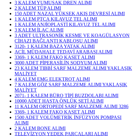
3 KALEM YUMUŞAK DREN ALIMI
2 KALEM TÜP ALIMI
150 ADET NAZAL YÜKSEK AKIŞ DEVRESİ ALIMI
1 KALEM PTCA KILAVUZ TEL ALIMI
1 KALEM ANJİOPLASTİ KILAVUZ TEL ALIMI
3 KALEM İLAÇ ALIMI
3 ADET ULTRASONİK KESME VE KOAGÜLASYON
CİHAZI BAĞLANTI KABLOSU ALIMI
3120- 1 KALEM BAZA YATAK ALIMI
ACİL MÜDAHALE TEDAVİ ARABASI ALIMI
3369- 1 KALEM FAKO KASET ALIMI
3000 ADET PİPERASİLİN SODYUM ALIMI
23 KALEM TIBBİ SARF MALZEME ALIMI YAKLAŞIK
MALİYET
4 KALEM EMG ELEKTROT ALIMI
7 KALEM GÖZ SARF MALZEME ALIMI YAKLAŞIK
MALİYET
2071- 1 KALEM BÜRO TİPİ BUZDOLABI ALIMI
10000 ADET HASTA ÖNLÜK SETİ ALIMI
11 KALEM ORTOPEDİ SARF MALZEME ALIMI 3286
3369- 1 KALEM FAKO KASET ALIMI
1500 ADET VOLÜMETRİK İNFÜZYON POMPASI
ALIMI
2 KALEM BONE ALIMI
TELEVİZYON YEDEK PARÇALARI ALIMI