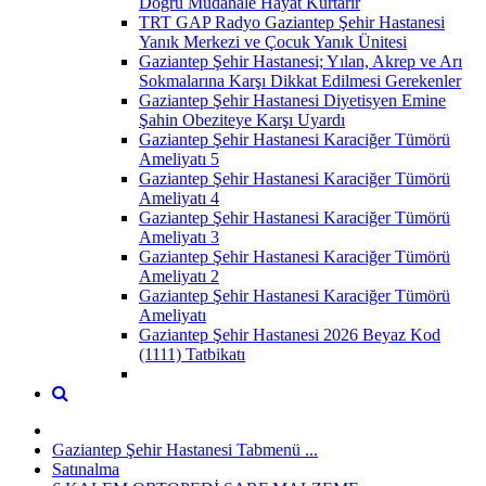
Doğru Müdahale Hayat Kurtarır
TRT GAP Radyo Gaziantep Şehir Hastanesi
Yanık Merkezi ve Çocuk Yanık Ünitesi
Gaziantep Şehir Hastanesi; Yılan, Akrep ve Arı
Sokmalarına Karşı Dikkat Edilmesi Gerekenler
Gaziantep Şehir Hastanesi Diyetisyen Emine
Şahin Obeziteye Karşı Uyardı
Gaziantep Şehir Hastanesi Karaciğer Tümörü
Ameliyatı 5
Gaziantep Şehir Hastanesi Karaciğer Tümörü
Ameliyatı 4
Gaziantep Şehir Hastanesi Karaciğer Tümörü
Ameliyatı 3
Gaziantep Şehir Hastanesi Karaciğer Tümörü
Ameliyatı 2
Gaziantep Şehir Hastanesi Karaciğer Tümörü
Ameliyatı
Gaziantep Şehir Hastanesi 2026 Beyaz Kod
(1111) Tatbikatı
Gaziantep Şehir Hastanesi Tabmenü ...
Satınalma