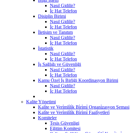
Bilgi İşlem
Nasıl Gidilir?
İç Hat Telefon
Disiplin Birimi
Nasıl Gidilir?
İç Hat Telefon
İletişim ve Tanıtım
Nasıl Gidilir?
İç Hat Telefon
İstatistik
Nasıl Gidilir?
İç Hat Telefon
İş Sağlığı ve Güvenliği
Nasıl Gidilir?
İç Hat Telefon
Kamu Özel İş Birliği Koordinasyon Birimi
Nasıl Gidilir?
İç Hat Telefon
Kalite Yönetimi
Kali̇te ve Veri̇mli̇li̇k Bi̇ri̇mi̇ Organi̇zasyon Şemasi
Kali̇te ve Veri̇mli̇li̇k Bi̇ri̇mi̇ Faali̇yetleri̇
Komiteler
Tesis Güvenligi
Eğitim Komitesi