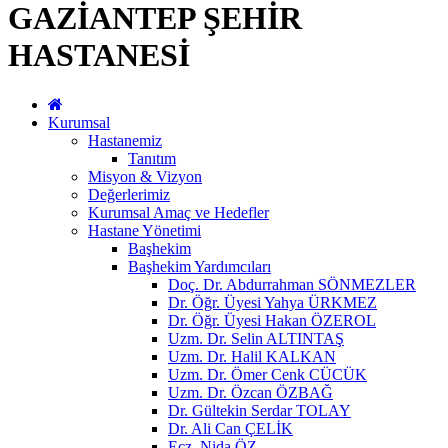
GAZİANTEP ŞEHİR
HASTANESİ
Kurumsal
Hastanemiz
Tanıtım
Misyon & Vizyon
Değerlerimiz
Kurumsal Amaç ve Hedefler
Hastane Yönetimi
Başhekim
Başhekim Yardımcıları
Doç. Dr. Abdurrahman SÖNMEZLER
Dr. Öğr. Üyesi Yahya ÜRKMEZ
Dr. Öğr. Üyesi Hakan ÖZEROL
Uzm. Dr. Selin ALTINTAŞ
Uzm. Dr. Halil KALKAN
Uzm. Dr. Ömer Cenk CÜCÜK
Uzm. Dr. Özcan ÖZBAĞ
Dr. Gültekin Serdar TOLAY
Dr. Ali Can ÇELİK
Ecz. Nida ÖZ