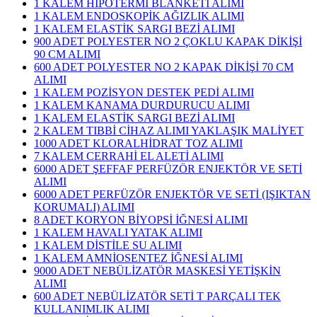
1 KALEM HİPOTERMİ BLANKETİ ALIMI
1 KALEM ENDOSKOPİK AĞIZLIK ALIMI
1 KALEM ELASTİK SARGI BEZİ ALIMI
900 ADET POLYESTER NO 2 ÇOKLU KAPAK DİKİŞİ
90 CM ALIMI
600 ADET POLYESTER NO 2 KAPAK DİKİŞİ 70 CM
ALIMI
1 KALEM POZİSYON DESTEK PEDİ ALIMI
1 KALEM KANAMA DURDURUCU ALIMI
1 KALEM ELASTİK SARGI BEZİ ALIMI
2 KALEM TIBBİ CİHAZ ALIMI YAKLAŞIK MALİYET
1000 ADET KLORALHİDRAT TOZ ALIMI
7 KALEM CERRAHİ EL ALETİ ALIMI
6000 ADET ŞEFFAF PERFÜZÖR ENJEKTÖR VE SETİ
ALIMI
6000 ADET PERFÜZÖR ENJEKTÖR VE SETİ (IŞIKTAN
KORUMALI) ALIMI
8 ADET KORYON BİYOPSİ İĞNESİ ALIMI
1 KALEM HAVALI YATAK ALIMI
1 KALEM DİSTİLE SU ALIMI
1 KALEM AMNİOSENTEZ İĞNESİ ALIMI
9000 ADET NEBÜLİZATÖR MASKESİ YETİŞKİN
ALIMI
600 ADET NEBÜLİZATÖR SETİ T PARÇALI TEK
KULLANIMLIK ALIMI