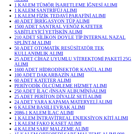
1 KALEM TÜMÖR İŞARETLEME İĞNESİ ALIMI
1 KALEM SANTRİFÜJ ALIMI
1 KALEM FİZİK TEDAVİ PARAFİNİ ALIMI
40 ADET İRRİGASYON TÜP ALIMI
1500 ADET SANTRAL VENÖZ KATETER
SABİTLEYİCİ YETİŞKİN ALIMI
210 ADET SİLİKON DOYLE TİP İNTERNAL NAZAL
SPLİNT-M ALIMI
50 ADET OTOMATİK RESÜSİTATÖR TEK
KULLANIMLIK ALIMI
25 ADET CİHAZ UYUMLU VİTREKTOMİ PAKETİ 25G
ALIMI
1600 ADET HİDRODİSEKTÖR KANÜL ALIMI
100 ADET DAKARBAZİN ALIMI
60 ADET KATETER ALIMI
PERİYODİK ÖLÇÜMLEME HİZMET ALIMI
250 ADET İLAÇ (İNSAN ALBUMİNİ)ALIMI
25 ADET PERİTON DİYALİZ SETİ ALIMI
24 ADET YARA KAPAMA MATERYELİ ALIMI
6 KALEM BASILI EVRAK ALIMI
2086-1 KALEM İLAÇ ALIMI
1 KALEM İNTRAVİTREAL ENJEKSİYON KİTİ ALIMI
1 KALEM FAKO KASET ALIMI
4 KALEM SARF MALZEME ALIMI