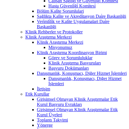
Çalişan Sağliği ve Güvenli̇ği̇ Komi̇tesi̇
Hasta Güvenli̇ği̇ Komi̇tesi̇
Bölüm Kali̇te Sorumlulari
Sağlikta Kali̇te ve Akredi̇tasyon Dai̇re Başkanliği
Veri̇mli̇li̇k ve Kali̇te Uygulamalari Dai̇re
Başkanliği
Klinik Rehberler ve Protokoller
Klinik Araştırma Merkezi
Klinik Araştırma Merkezi
Misyonumuz
Klinik Araştırma Koordinasyon Birimi
Görev ve Sorumluluklar
Klinik Araştırma Başvuruları
Başvuru Dokümanları
Danışmanlık, Konuşmacı, Diğer Hizmet İşlemleri
Danışmanlık, Konuşmacı, Diğer Hizmet
İşlemleri
İletişim
Etik Kurullar
Girişimsel Olmayan Klinik Araştırmalar Etik
Kurul Başvuru Evrakları
Girişimsel Olmayan Klinik Araştırmalar Etik
Kurul Üyeleri
Toplantı Takvimi
Yönerge