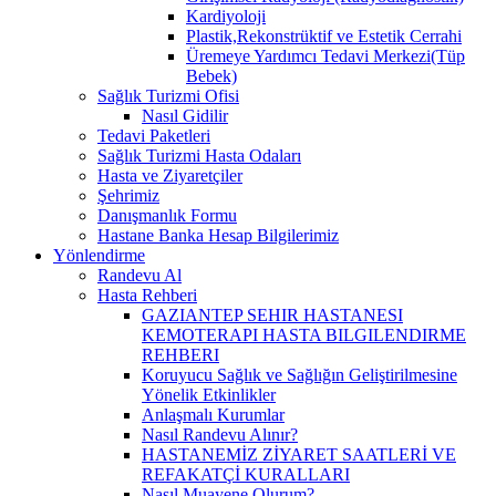
Kardiyoloji
Plastik,Rekonstrüktif ve Estetik Cerrahi
Üremeye Yardımcı Tedavi Merkezi(Tüp
Bebek)
Sağlık Turizmi Ofisi
Nasıl Gidilir
Tedavi Paketleri
Sağlık Turizmi Hasta Odaları
Hasta ve Ziyaretçiler
Şehrimiz
Danışmanlık Formu
Hastane Banka Hesap Bilgilerimiz
Yönlendirme
Randevu Al
Hasta Rehberi
GAZIANTEP SEHIR HASTANESI
KEMOTERAPI HASTA BILGILENDIRME
REHBERI
Koruyucu Sağlık ve Sağlığın Geliştirilmesine
Yönelik Etkinlikler
Anlaşmalı Kurumlar
Nasıl Randevu Alınır?
HASTANEMİZ ZİYARET SAATLERİ VE
REFAKATÇİ KURALLARI
Nasıl Muayene Olurum?