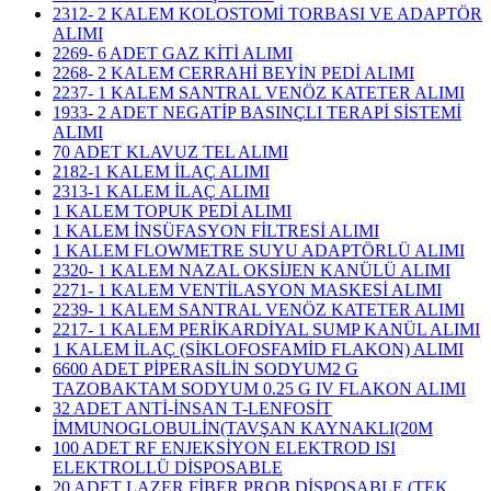
2312- 2 KALEM KOLOSTOMİ TORBASI VE ADAPTÖR
ALIMI
2269- 6 ADET GAZ KİTİ ALIMI
2268- 2 KALEM CERRAHİ BEYİN PEDİ ALIMI
2237- 1 KALEM SANTRAL VENÖZ KATETER ALIMI
1933- 2 ADET NEGATİP BASINÇLI TERAPİ SİSTEMİ
ALIMI
70 ADET KLAVUZ TEL ALIMI
2182-1 KALEM İLAÇ ALIMI
2313-1 KALEM İLAÇ ALIMI
1 KALEM TOPUK PEDİ ALIMI
1 KALEM İNSÜFASYON FİLTRESİ ALIMI
1 KALEM FLOWMETRE SUYU ADAPTÖRLÜ ALIMI
2320- 1 KALEM NAZAL OKSİJEN KANÜLÜ ALIMI
2271- 1 KALEM VENTİLASYON MASKESİ ALIMI
2239- 1 KALEM SANTRAL VENÖZ KATETER ALIMI
2217- 1 KALEM PERİKARDİYAL SUMP KANÜL ALIMI
1 KALEM İLAÇ (SİKLOFOSFAMİD FLAKON) ALIMI
6600 ADET PİPERASİLİN SODYUM2 G
TAZOBAKTAM SODYUM 0.25 G IV FLAKON ALIMI
32 ADET ANTİ-İNSAN T-LENFOSİT
İMMUNOGLOBULİN(TAVŞAN KAYNAKLI(20M
100 ADET RF ENJEKSİYON ELEKTROD ISI
ELEKTROLLÜ DİSPOSABLE
20 ADET LAZER FİBER PROB DİSPOSABLE (TEK