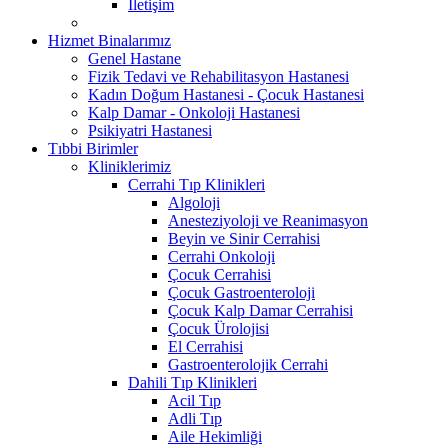
İletişim
Hizmet Binalarımız
Genel Hastane
Fizik Tedavi ve Rehabilitasyon Hastanesi
Kadın Doğum Hastanesi - Çocuk Hastanesi
Kalp Damar - Onkoloji Hastanesi
Psikiyatri Hastanesi
Tıbbi Birimler
Kliniklerimiz
Cerrahi Tıp Klinikleri
Algoloji
Anesteziyoloji ve Reanimasyon
Beyin ve Sinir Cerrahisi
Cerrahi Onkoloji
Çocuk Cerrahisi
Çocuk Gastroenteroloji
Çocuk Kalp Damar Cerrahisi
Çocuk Ürolojisi
El Cerrahisi
Gastroenterolojik Cerrahi
Dahili Tıp Klinikleri
Acil Tıp
Adli Tıp
Aile Hekimliği