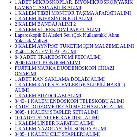
1 ADET MİKROSKOPLAR, BİYOMİKROSKOP(YARIK
LAMBA) TAŞINABİLİR ALIMI
1 KALEM TIBBİ MONİTÖR TAŞIMA APARATI ALIMI
1 KALEM İNJEKSİYON KİTİ ALIMI
2 KALEM BANDAJ ALIMI 2
1 KALEM VİTREKTOMİ PAKET ALIMI
Laparoskopik El Aletleri Seti (Çok Kullanımlık) Alımı
Yaklaşık Maliyet
3 KALEM AYNİYAT TÜKETİM İÇİN MALZEME ALIMI
3540- 2 KALEM İLAÇ ALIMI
840 ADET TRAKEOSTOMİ PEDİ ALIMI
20000 ADET KONDOM ALIMI
FUJİFİLM MARKA DUODENOSKOPİ CİHAZI
ONARIMI
1 ADET KAN SAKLAMA DOLABI ALIMI
1 KALEM KALP SİSTEMLERİ (KALP PİLİ HARİÇ )
ALIMI
1 KALEM BUZDOLABI ALIMI
3443- 1 KALEM ENDOSKOPİ TELESKOBU ALIMI
3 ADET ODYOMETREİŞİTME CİHAZLARI ALIMI
3095- 1 KALEM STAPLER SETİ ALIMI
100 ADET STAPLER KARTUŞU ALIMI
1 KALEM LİNEER KAPATICI ALIMI
1 KALEM NAZOGASTRİK SONDA ALIMI
3485- 1 KALEM CİLT STAPLERİ ALIMI