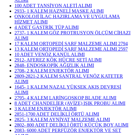
ALIMI
100 ADET TANSİYON ALETİ ALIMI
2933- 1 KALEM HAZNELİ MASKE ALIMI
ONKOLOJİ İLAÇ HAZIRLAMA VE UYGULAMA
HİZMET ALIMI
4 ADET GASTRİK TÜP ALIMI
2737- 1 KALEM GÖZ PROTRUSYON ÖLÇÜM CİHAZI
ALIMI
17 KALEM ORTOPEDİ SARF MALZEME ALIMI 2794
13 KALEM ORTOPEDİ SARF MALZEME ALIMI 2597
10 ADET VENÖZ KANÜL ALIMI
2912- AFEREZ KÖK HÜCRE SETİ ALIMI
2848- ENDOSKOPİK AĞIZLIK ALIMI
2708- 2 KALEM ENJEKTÖR ALIMI
2809-2821-2 KALEM SANTRAL VENÖZ KATETER
ALIMI
1645- 1 KALEM NAZAL YÜKSEK AKIŞ DEVRESİ
ALIMI
2795- 4 KALEM LARİNGOSKOP BLADE ALIMI
8 ADET CHANDELİER (AVİZE) IŞIK PROBU ALIMI
3 KALEM ENJEKTÖR ALIMI
2851-1700 ADET DELİKLİ ÖRTÜ ALIMI
2825- 3 KALEM AYNİYAT MALZEME ALIMI
2802- 800 ADET DELİKLİ ÖRTÜ KÜÇÜK BOY ALIMI
2083- 6000 ADET PERFÜZÖR ENJEKTÖR VE SET