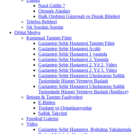
Ulaşım
Nasıl Gidilir ?
Otopark Alanları
Halk Otobüsü Güzergah ve Durak Bilgileri
Telefon Rehberi
Sık Sorulan Sorular
Dijital Medya
Kurumsal Tanıtım Filmi
Gaziantep Şehir Hastanesi Tanıtım Filmi
Gaziantep Şehir Hastanesi Açıldı
Gaziantep Şehir Hastanesi 1 yaşında
Gaziantep Şehir Hastanesi 2. Yaşında
Gaziantep Şehir Hastanesi 2. Yıl 2. Video
Gaziantep Şehir Hastanesi 2. Yıl 3. Video
Gaziantep Şehir Hastanesi Uluslararası Sağlık
Turizminde Hizmet Vermeye Başladı
Gaziantep Şehir Hastanesi Uluslararası Sağlık
Turizminde Hizmet Vermeye Başladı (İngilizce)
İletişim & Tanıtım Faaliyetleri
E-Bülten
Toplantı ve Organizasyonlar
Sağlık Takvimi
Fotoğraf Galerisi
Video
Gaziantep Şehir Hastanesi, Boğulma Vakalarında