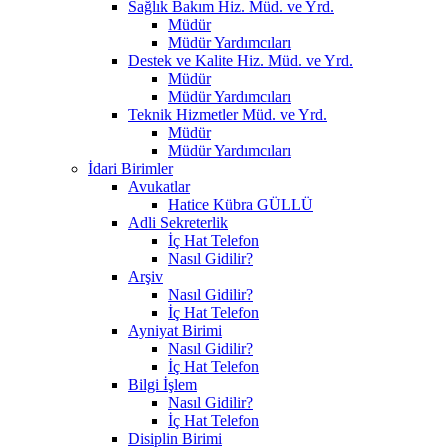
Sağlık Bakım Hiz. Müd. ve Yrd.
Müdür
Müdür Yardımcıları
Destek ve Kalite Hiz. Müd. ve Yrd.
Müdür
Müdür Yardımcıları
Teknik Hizmetler Müd. ve Yrd.
Müdür
Müdür Yardımcıları
İdari Birimler
Avukatlar
Hatice Kübra GÜLLÜ
Adli Sekreterlik
İç Hat Telefon
Nasıl Gidilir?
Arşiv
Nasıl Gidilir?
İç Hat Telefon
Ayniyat Birimi
Nasıl Gidilir?
İç Hat Telefon
Bilgi İşlem
Nasıl Gidilir?
İç Hat Telefon
Disiplin Birimi