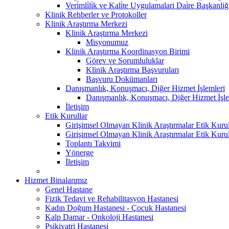
Veri̇mli̇li̇k ve Kali̇te Uygulamalari Dai̇re Başkanliğ
Klinik Rehberler ve Protokoller
Klinik Araştırma Merkezi
Klinik Araştırma Merkezi
Misyonumuz
Klinik Araştırma Koordinasyon Birimi
Görev ve Sorumluluklar
Klinik Araştırma Başvuruları
Başvuru Dokümanları
Danışmanlık, Konuşmacı, Diğer Hizmet İşlemleri
Danışmanlık, Konuşmacı, Diğer Hizmet İşle
İletişim
Etik Kurullar
Girişimsel Olmayan Klinik Araştırmalar Etik Kuru
Girişimsel Olmayan Klinik Araştırmalar Etik Kuru
Toplantı Takvimi
Yönerge
İletişim
Hizmet Binalarımız
Genel Hastane
Fizik Tedavi ve Rehabilitasyon Hastanesi
Kadın Doğum Hastanesi - Çocuk Hastanesi
Kalp Damar - Onkoloji Hastanesi
Psikiyatri Hastanesi