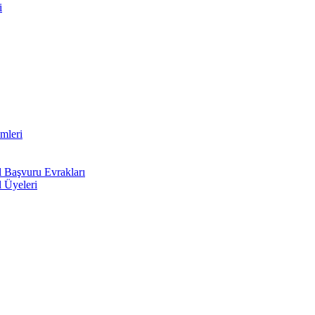
i
mleri
l Başvuru Evrakları
l Üyeleri