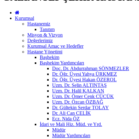
Kurumsal
Hastanemiz
Tanıtım
Misyon & Vizyon
Değerlerimiz
Kurumsal Amaç ve Hedefler
Hastane Yönetimi
Başhekim
Başhekim Yardımcıları
Doç. Dr. Abdurrahman SÖNMEZLER
Dr. Öğr. Üyesi Yahya ÜRKMEZ
Dr. Öğr. Üyesi Hakan ÖZEROL
Uzm. Dr. Selin ALTINTAŞ
Uzm. Dr. Halil KALKAN
Uzm. Dr. Ömer Cenk CÜCÜK
Uzm. Dr. Özcan ÖZBAĞ
Dr. Gültekin Serdar TOLAY
Dr. Ali Can ÇELİK
Ecz. Nida ÖZ
İdari ve Mali Hiz. Müd. ve Yrd.
Müdür
Müdür Yardımcıları