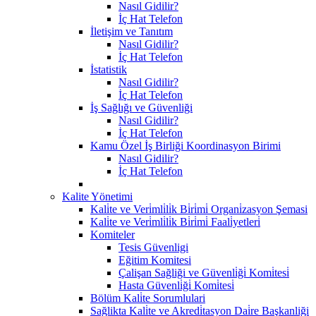
Nasıl Gidilir?
İç Hat Telefon
İletişim ve Tanıtım
Nasıl Gidilir?
İç Hat Telefon
İstatistik
Nasıl Gidilir?
İç Hat Telefon
İş Sağlığı ve Güvenliği
Nasıl Gidilir?
İç Hat Telefon
Kamu Özel İş Birliği Koordinasyon Birimi
Nasıl Gidilir?
İç Hat Telefon
Kalite Yönetimi
Kali̇te ve Veri̇mli̇li̇k Bi̇ri̇mi̇ Organi̇zasyon Şemasi
Kali̇te ve Veri̇mli̇li̇k Bi̇ri̇mi̇ Faali̇yetleri̇
Komiteler
Tesis Güvenligi
Eğitim Komitesi
Çalişan Sağliği ve Güvenli̇ği̇ Komi̇tesi̇
Hasta Güvenli̇ği̇ Komi̇tesi̇
Bölüm Kali̇te Sorumlulari
Sağlikta Kali̇te ve Akredi̇tasyon Dai̇re Başkanliği