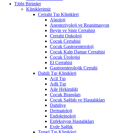
Tıbbi Birimler
Kliniklerimiz
Cerrahi Tıp Klinikleri
Algoloji
Anesteziyoloji ve Reanimasyon
Beyin ve Sinir Cerrahisi
Cerrahi Onkoloji
Çocuk Cerrahisi
Çocuk Gastroenteroloji
Çocuk Kalp Damar Cerrahisi
Çocuk Ürolojisi
El Cerrahisi
Gastroenterolojik Cerrahi
Dahili Tıp Klinikleri
Acil Tıp
Adli Tıp
Aile Hekimliği
Çocuk Branşları
Çocuk Sağlığı ve Hastalıkları
Dahiliye
Dermatoloji
Endokrinoloji
Enfeksiyon Hastalıkları
Evde Sağlık
Temel Tıp Klinikleri