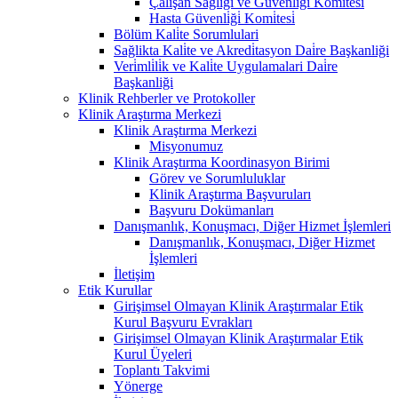
Çalişan Sağliği ve Güvenli̇ği̇ Komi̇tesi̇
Hasta Güvenli̇ği̇ Komi̇tesi̇
Bölüm Kali̇te Sorumlulari
Sağlikta Kali̇te ve Akredi̇tasyon Dai̇re Başkanliği
Veri̇mli̇li̇k ve Kali̇te Uygulamalari Dai̇re
Başkanliği
Klinik Rehberler ve Protokoller
Klinik Araştırma Merkezi
Klinik Araştırma Merkezi
Misyonumuz
Klinik Araştırma Koordinasyon Birimi
Görev ve Sorumluluklar
Klinik Araştırma Başvuruları
Başvuru Dokümanları
Danışmanlık, Konuşmacı, Diğer Hizmet İşlemleri
Danışmanlık, Konuşmacı, Diğer Hizmet
İşlemleri
İletişim
Etik Kurullar
Girişimsel Olmayan Klinik Araştırmalar Etik
Kurul Başvuru Evrakları
Girişimsel Olmayan Klinik Araştırmalar Etik
Kurul Üyeleri
Toplantı Takvimi
Yönerge