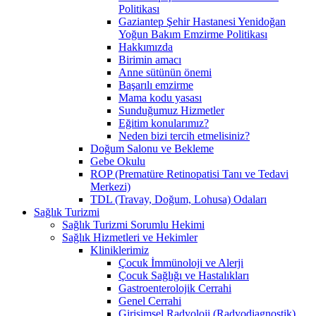
Politikası
Gaziantep Şehir Hastanesi Yenidoğan
Yoğun Bakım Emzirme Politikası
Hakkımızda
Birimin amacı
Anne sütünün önemi
Başarılı emzirme
Mama kodu yasası
Sunduğumuz Hizmetler
Eğitim konularımız?
Neden bizi tercih etmelisiniz?
Doğum Salonu ve Bekleme
Gebe Okulu
ROP (Prematüre Retinopatisi Tanı ve Tedavi
Merkezi)
TDL (Travay, Doğum, Lohusa) Odaları
Sağlık Turizmi
Sağlık Turizmi Sorumlu Hekimi
Sağlık Hizmetleri ve Hekimler
Kliniklerimiz
Çocuk İmmünoloji ve Alerji
Çocuk Sağlığı ve Hastalıkları
Gastroenterolojik Cerrahi
Genel Cerrahi
Girişimsel Radyoloji (Radyodiagnostik)