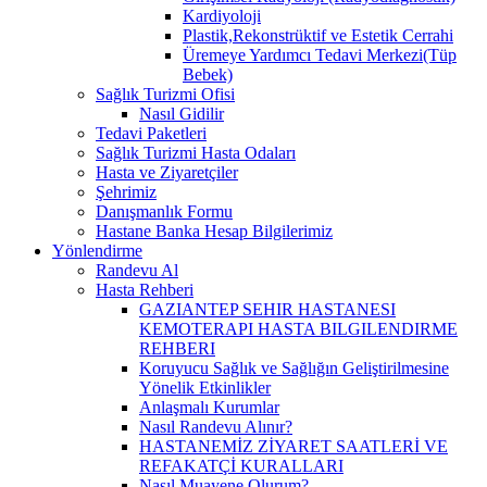
Kardiyoloji
Plastik,Rekonstrüktif ve Estetik Cerrahi
Üremeye Yardımcı Tedavi Merkezi(Tüp
Bebek)
Sağlık Turizmi Ofisi
Nasıl Gidilir
Tedavi Paketleri
Sağlık Turizmi Hasta Odaları
Hasta ve Ziyaretçiler
Şehrimiz
Danışmanlık Formu
Hastane Banka Hesap Bilgilerimiz
Yönlendirme
Randevu Al
Hasta Rehberi
GAZIANTEP SEHIR HASTANESI
KEMOTERAPI HASTA BILGILENDIRME
REHBERI
Koruyucu Sağlık ve Sağlığın Geliştirilmesine
Yönelik Etkinlikler
Anlaşmalı Kurumlar
Nasıl Randevu Alınır?
HASTANEMİZ ZİYARET SAATLERİ VE
REFAKATÇİ KURALLARI
Nasıl Muayene Olurum?