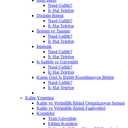
Bilgi İşlem
Nasıl Gidilir?
İç Hat Telefon
Disiplin Birimi
Nasıl Gidilir?
İç Hat Telefon
İletişim ve Tanıtım
Nasıl Gidilir?
İç Hat Telefon
İstatistik
Nasıl Gidilir?
İç Hat Telefon
İş Sağlığı ve Güvenliği
Nasıl Gidilir?
İç Hat Telefon
Kamu Özel İş Birliği Koordinasyon Birimi
Nasıl Gidilir?
İç Hat Telefon
Kalite Yönetimi
Kali̇te ve Veri̇mli̇li̇k Bi̇ri̇mi̇ Organi̇zasyon Şemasi
Kali̇te ve Veri̇mli̇li̇k Bi̇ri̇mi̇ Faali̇yetleri̇
Komiteler
Tesis Güvenligi
Eğitim Komitesi