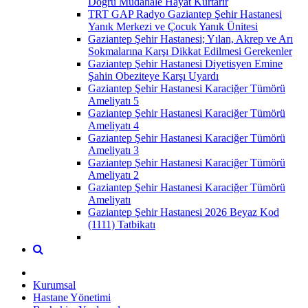
Doğru Müdahale Hayat Kurtarır
TRT GAP Radyo Gaziantep Şehir Hastanesi
Yanık Merkezi ve Çocuk Yanık Ünitesi
Gaziantep Şehir Hastanesi; Yılan, Akrep ve Arı
Sokmalarına Karşı Dikkat Edilmesi Gerekenler
Gaziantep Şehir Hastanesi Diyetisyen Emine
Şahin Obeziteye Karşı Uyardı
Gaziantep Şehir Hastanesi Karaciğer Tümörü
Ameliyatı 5
Gaziantep Şehir Hastanesi Karaciğer Tümörü
Ameliyatı 4
Gaziantep Şehir Hastanesi Karaciğer Tümörü
Ameliyatı 3
Gaziantep Şehir Hastanesi Karaciğer Tümörü
Ameliyatı 2
Gaziantep Şehir Hastanesi Karaciğer Tümörü
Ameliyatı
Gaziantep Şehir Hastanesi 2026 Beyaz Kod
(1111) Tatbikatı
Kurumsal
Hastane Yönetimi