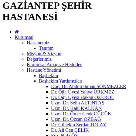
GAZİANTEP ŞEHİR
HASTANESİ
Kurumsal
Hastanemiz
Tanıtım
Misyon & Vizyon
Değerlerimiz
Kurumsal Amaç ve Hedefler
Hastane Yönetimi
Başhekim
Başhekim Yardımcıları
Doç. Dr. Abdurrahman SÖNMEZLER
Dr. Öğr. Üyesi Yahya ÜRKMEZ
Dr. Öğr. Üyesi Hakan ÖZEROL
Uzm. Dr. Selin ALTINTAŞ
Uzm. Dr. Halil KALKAN
Uzm. Dr. Ömer Cenk CÜCÜK
Uzm. Dr. Özcan ÖZBAĞ
Dr. Gültekin Serdar TOLAY
Dr. Ali Can ÇELİK
Ecz. Nida ÖZ