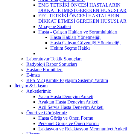
EMG TETKİKİ ÖNCESİ HASTALARIN
DİKKAT ETMESİ GEREKEN HUSUSLAR
EEG TETKİKİ ÖNCESİ HASTALARIN
DİKKAT ETMESİ GEREKEN HUSUSLAR
Muayene Saatleri
Hasta - Çalışan Hakları ve Sorumlulukları
Hasta Hakları Yönetmeliği
Hasta Çalışan Güvenliği Yönetmeliği
Hekim Seçme Hakkı
Laboratuvar Tetkik Sonuçları
Radyoloji Rapor Sonuçları
Hastane Formülleri
E-imza
KPS-V2 (Kimlik Paylaşım Sistemi) Yardım
İletişim & Ulaşım
Anketlerimiz
Yatan Hasta Deneyim Anketi
Ayaktan Hasta Deneyim Anketi
Acil Servis Hasta Deneyim Anketi
Öneri ve Görüşleriniz
Hasta Görüş ve Öneri Formu
Personel Görüş ve Öneri Formu
Laktasyon ve Relaktasyon Memnuniyet Anketi