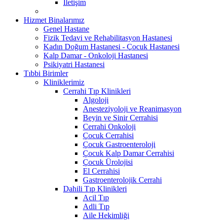
İletişim
Hizmet Binalarımız
Genel Hastane
Fizik Tedavi ve Rehabilitasyon Hastanesi
Kadın Doğum Hastanesi - Çocuk Hastanesi
Kalp Damar - Onkoloji Hastanesi
Psikiyatri Hastanesi
Tıbbi Birimler
Kliniklerimiz
Cerrahi Tıp Klinikleri
Algoloji
Anesteziyoloji ve Reanimasyon
Beyin ve Sinir Cerrahisi
Cerrahi Onkoloji
Çocuk Cerrahisi
Çocuk Gastroenteroloji
Çocuk Kalp Damar Cerrahisi
Çocuk Ürolojisi
El Cerrahisi
Gastroenterolojik Cerrahi
Dahili Tıp Klinikleri
Acil Tıp
Adli Tıp
Aile Hekimliği