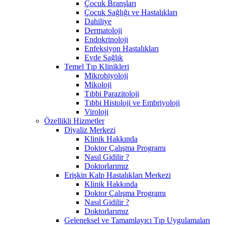
Çocuk Branşları
Çocuk Sağlığı ve Hastalıkları
Dahiliye
Dermatoloji
Endokrinoloji
Enfeksiyon Hastalıkları
Evde Sağlık
Temel Tıp Klinikleri
Mikrobiyoloji
Mikoloji
Tıbbi Parazitoloji
Tıbbi Histoloji ve Embriyoloji
Viroloji
Özellikli Hizmetler
Diyaliz Merkezi
Klinik Hakkında
Doktor Çalışma Programı
Nasıl Gidilir ?
Doktorlarımız
Erişkin Kalp Hastalıkları Merkezi
Klinik Hakkında
Doktor Çalışma Programı
Nasıl Gidilir ?
Doktorlarımız
Geleneksel ve Tamamlayıcı Tıp Uygulamaları