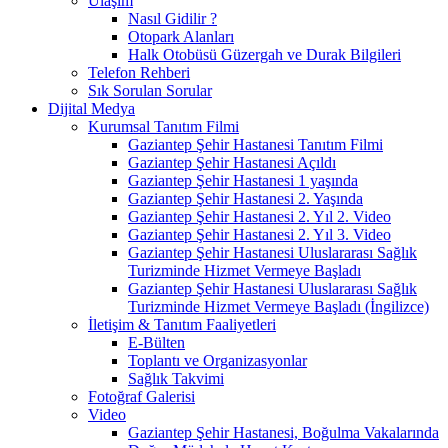
Ulaşım
Nasıl Gidilir ?
Otopark Alanları
Halk Otobüsü Güzergah ve Durak Bilgileri
Telefon Rehberi
Sık Sorulan Sorular
Dijital Medya
Kurumsal Tanıtım Filmi
Gaziantep Şehir Hastanesi Tanıtım Filmi
Gaziantep Şehir Hastanesi Açıldı
Gaziantep Şehir Hastanesi 1 yaşında
Gaziantep Şehir Hastanesi 2. Yaşında
Gaziantep Şehir Hastanesi 2. Yıl 2. Video
Gaziantep Şehir Hastanesi 2. Yıl 3. Video
Gaziantep Şehir Hastanesi Uluslararası Sağlık
Turizminde Hizmet Vermeye Başladı
Gaziantep Şehir Hastanesi Uluslararası Sağlık
Turizminde Hizmet Vermeye Başladı (İngilizce)
İletişim & Tanıtım Faaliyetleri
E-Bülten
Toplantı ve Organizasyonlar
Sağlık Takvimi
Fotoğraf Galerisi
Video
Gaziantep Şehir Hastanesi, Boğulma Vakalarında