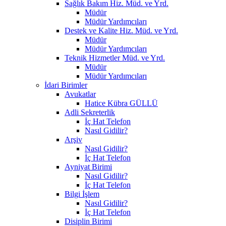
Sağlık Bakım Hiz. Müd. ve Yrd.
Müdür
Müdür Yardımcıları
Destek ve Kalite Hiz. Müd. ve Yrd.
Müdür
Müdür Yardımcıları
Teknik Hizmetler Müd. ve Yrd.
Müdür
Müdür Yardımcıları
İdari Birimler
Avukatlar
Hatice Kübra GÜLLÜ
Adli Sekreterlik
İç Hat Telefon
Nasıl Gidilir?
Arşiv
Nasıl Gidilir?
İç Hat Telefon
Ayniyat Birimi
Nasıl Gidilir?
İç Hat Telefon
Bilgi İşlem
Nasıl Gidilir?
İç Hat Telefon
Disiplin Birimi