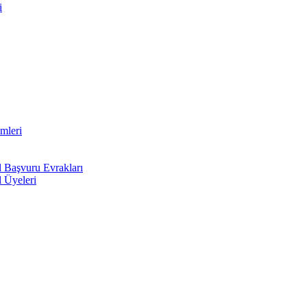
i
mleri
l Başvuru Evrakları
l Üyeleri