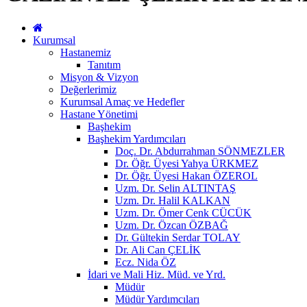
Kurumsal
Hastanemiz
Tanıtım
Misyon & Vizyon
Değerlerimiz
Kurumsal Amaç ve Hedefler
Hastane Yönetimi
Başhekim
Başhekim Yardımcıları
Doç. Dr. Abdurrahman SÖNMEZLER
Dr. Öğr. Üyesi Yahya ÜRKMEZ
Dr. Öğr. Üyesi Hakan ÖZEROL
Uzm. Dr. Selin ALTINTAŞ
Uzm. Dr. Halil KALKAN
Uzm. Dr. Ömer Cenk CÜCÜK
Uzm. Dr. Özcan ÖZBAĞ
Dr. Gültekin Serdar TOLAY
Dr. Ali Can ÇELİK
Ecz. Nida ÖZ
İdari ve Mali Hiz. Müd. ve Yrd.
Müdür
Müdür Yardımcıları