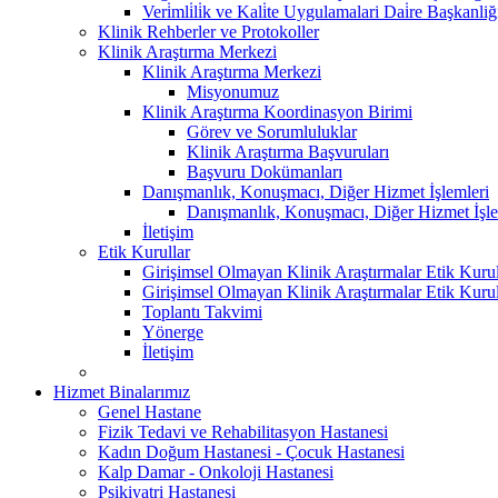
Veri̇mli̇li̇k ve Kali̇te Uygulamalari Dai̇re Başkanliğ
Klinik Rehberler ve Protokoller
Klinik Araştırma Merkezi
Klinik Araştırma Merkezi
Misyonumuz
Klinik Araştırma Koordinasyon Birimi
Görev ve Sorumluluklar
Klinik Araştırma Başvuruları
Başvuru Dokümanları
Danışmanlık, Konuşmacı, Diğer Hizmet İşlemleri
Danışmanlık, Konuşmacı, Diğer Hizmet İşle
İletişim
Etik Kurullar
Girişimsel Olmayan Klinik Araştırmalar Etik Kuru
Girişimsel Olmayan Klinik Araştırmalar Etik Kuru
Toplantı Takvimi
Yönerge
İletişim
Hizmet Binalarımız
Genel Hastane
Fizik Tedavi ve Rehabilitasyon Hastanesi
Kadın Doğum Hastanesi - Çocuk Hastanesi
Kalp Damar - Onkoloji Hastanesi
Psikiyatri Hastanesi