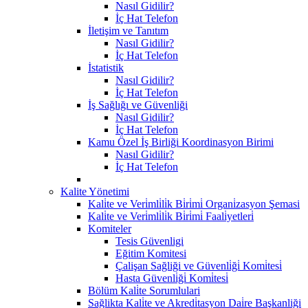
Nasıl Gidilir?
İç Hat Telefon
İletişim ve Tanıtım
Nasıl Gidilir?
İç Hat Telefon
İstatistik
Nasıl Gidilir?
İç Hat Telefon
İş Sağlığı ve Güvenliği
Nasıl Gidilir?
İç Hat Telefon
Kamu Özel İş Birliği Koordinasyon Birimi
Nasıl Gidilir?
İç Hat Telefon
Kalite Yönetimi
Kali̇te ve Veri̇mli̇li̇k Bi̇ri̇mi̇ Organi̇zasyon Şemasi
Kali̇te ve Veri̇mli̇li̇k Bi̇ri̇mi̇ Faali̇yetleri̇
Komiteler
Tesis Güvenligi
Eğitim Komitesi
Çalişan Sağliği ve Güvenli̇ği̇ Komi̇tesi̇
Hasta Güvenli̇ği̇ Komi̇tesi̇
Bölüm Kali̇te Sorumlulari
Sağlikta Kali̇te ve Akredi̇tasyon Dai̇re Başkanliği