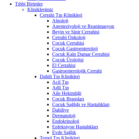
Tıbbi Birimler
Kliniklerimiz
Cerrahi Tıp Klinikleri
Algoloji
Anesteziyoloji ve Reanimasyon
Beyin ve Sinir Cerrahisi
Cerrahi Onkoloji
Çocuk Cerrahisi
Çocuk Gastroenteroloji
Çocuk Kalp Damar Cerrahisi
Çocuk Ürolojisi
El Cerrahisi
Gastroenterolojik Cerrahi
Dahili Tıp Klinikleri
Acil Tıp
Adli Tıp
Aile Hekimliği
Çocuk Branşları
Çocuk Sağlığı ve Hastalıkları
Dahiliye
Dermatoloji
Endokrinoloji
Enfeksiyon Hastalıkları
Evde Sağlık
Temel Tıp Klinikleri