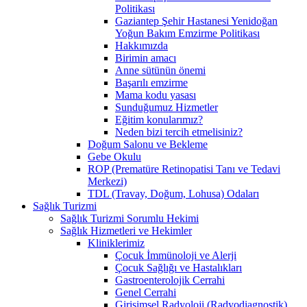
Politikası
Gaziantep Şehir Hastanesi Yenidoğan
Yoğun Bakım Emzirme Politikası
Hakkımızda
Birimin amacı
Anne sütünün önemi
Başarılı emzirme
Mama kodu yasası
Sunduğumuz Hizmetler
Eğitim konularımız?
Neden bizi tercih etmelisiniz?
Doğum Salonu ve Bekleme
Gebe Okulu
ROP (Prematüre Retinopatisi Tanı ve Tedavi
Merkezi)
TDL (Travay, Doğum, Lohusa) Odaları
Sağlık Turizmi
Sağlık Turizmi Sorumlu Hekimi
Sağlık Hizmetleri ve Hekimler
Kliniklerimiz
Çocuk İmmünoloji ve Alerji
Çocuk Sağlığı ve Hastalıkları
Gastroenterolojik Cerrahi
Genel Cerrahi
Girişimsel Radyoloji (Radyodiagnostik)