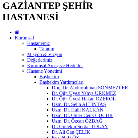
GAZİANTEP ŞEHİR
HASTANESİ
Kurumsal
Hastanemiz
Tanıtım
Misyon & Vizyon
Değerlerimiz
Kurumsal Amaç ve Hedefler
Hastane Yönetimi
Başhekim
Başhekim Yardımcıları
Doç. Dr. Abdurrahman SÖNMEZLER
Dr. Öğr. Üyesi Yahya ÜRKMEZ
Dr. Öğr. Üyesi Hakan ÖZEROL
Uzm. Dr. Selin ALTINTAŞ
Uzm. Dr. Halil KALKAN
Uzm. Dr. Ömer Cenk CÜCÜK
Uzm. Dr. Özcan ÖZBAĞ
Dr. Gültekin Serdar TOLAY
Dr. Ali Can ÇELİK
Ecz. Nida ÖZ