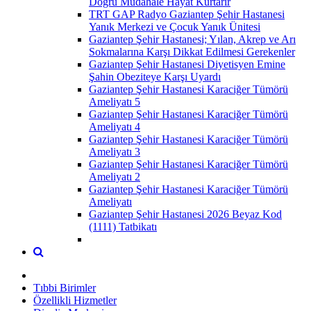
Doğru Müdahale Hayat Kurtarır
TRT GAP Radyo Gaziantep Şehir Hastanesi
Yanık Merkezi ve Çocuk Yanık Ünitesi
Gaziantep Şehir Hastanesi; Yılan, Akrep ve Arı
Sokmalarına Karşı Dikkat Edilmesi Gerekenler
Gaziantep Şehir Hastanesi Diyetisyen Emine
Şahin Obeziteye Karşı Uyardı
Gaziantep Şehir Hastanesi Karaciğer Tümörü
Ameliyatı 5
Gaziantep Şehir Hastanesi Karaciğer Tümörü
Ameliyatı 4
Gaziantep Şehir Hastanesi Karaciğer Tümörü
Ameliyatı 3
Gaziantep Şehir Hastanesi Karaciğer Tümörü
Ameliyatı 2
Gaziantep Şehir Hastanesi Karaciğer Tümörü
Ameliyatı
Gaziantep Şehir Hastanesi 2026 Beyaz Kod
(1111) Tatbikatı
Tıbbi Birimler
Özellikli Hizmetler