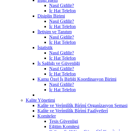
Bilgi İşlem
Nasıl Gidilir?
İç Hat Telefon
Disiplin Birimi
Nasıl Gidilir?
İç Hat Telefon
İletişim ve Tanıtım
Nasıl Gidilir?
İç Hat Telefon
İstatistik
Nasıl Gidilir?
İç Hat Telefon
İş Sağlığı ve Güvenliği
Nasıl Gidilir?
İç Hat Telefon
Kamu Özel İş Birliği Koordinasyon Birimi
Nasıl Gidilir?
İç Hat Telefon
Kalite Yönetimi
Kali̇te ve Veri̇mli̇li̇k Bi̇ri̇mi̇ Organi̇zasyon Şemasi
Kali̇te ve Veri̇mli̇li̇k Bi̇ri̇mi̇ Faali̇yetleri̇
Komiteler
Tesis Güvenligi
Eğitim Komitesi