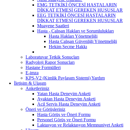
EMG TETKİKİ ÖNCESİ HASTALARIN
DİKKAT ETMESİ GEREKEN HUSUSLAR
EEG TETKİKİ ÖNCESİ HASTALARIN
DİKKAT ETMESİ GEREKEN HUSUSLAR
Muayene Saatleri
Hasta - Çalışan Hakları ve Sorumlulukları
Hasta Hakları Yönetmeliği
Hasta Çalışan Güvenliği Yönetmeliği
Hekim Seçme Hakkı
Laboratuvar Tetkik Sonuçları
Radyoloji Rapor Sonuçları
Hastane Formülleri
E-imza
KPS-V2 (Kimlik Paylaşım Sistemi) Yardım
İletişim & Ulaşım
Anketlerimiz
Yatan Hasta Deneyim Anketi
Ayaktan Hasta Deneyim Anketi
Acil Servis Hasta Deneyim Anketi
Öneri ve Görüşleriniz
Hasta Görüş ve Öneri Formu
Personel Görüş ve Öneri Formu
Laktasyon ve Relaktasyon Memnuniyet Anketi