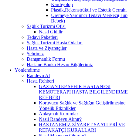
Kardiyoloji
Plastik,Rekonstrüktif ve Estetik Cerrahi
Üremeye Yardımcı Tedavi Merkezi(Tüp
Bebek)
Sağlık Turizmi Ofisi
Nasıl Gidilir
Tedavi Paketleri
Sağlık Turizmi Hasta Odaları
Hasta ve Ziyaretçiler
Şehrimiz
Danışmanlık Formu
Hastane Banka Hesap Bilgilerimiz
Yönlendirme
Randevu Al
Hasta Rehberi
GAZIANTEP SEHIR HASTANESI
KEMOTERAPI HASTA BILGILENDIRME
REHBERI
Koruyucu Sağlık ve Sağlığın Geliştirilmesine
Yönelik Etkinlikler
Anlaşmalı Kurumlar
Nasıl Randevu Alınır?
HASTANEMİZ ZİYARET SAATLERİ VE
REFAKATÇİ KURALLARI
Nasıl Muayene Olurum?