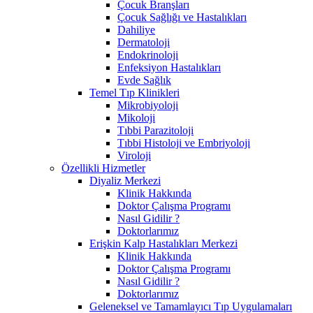
Çocuk Branşları
Çocuk Sağlığı ve Hastalıkları
Dahiliye
Dermatoloji
Endokrinoloji
Enfeksiyon Hastalıkları
Evde Sağlık
Temel Tıp Klinikleri
Mikrobiyoloji
Mikoloji
Tıbbi Parazitoloji
Tıbbi Histoloji ve Embriyoloji
Viroloji
Özellikli Hizmetler
Diyaliz Merkezi
Klinik Hakkında
Doktor Çalışma Programı
Nasıl Gidilir ?
Doktorlarımız
Erişkin Kalp Hastalıkları Merkezi
Klinik Hakkında
Doktor Çalışma Programı
Nasıl Gidilir ?
Doktorlarımız
Geleneksel ve Tamamlayıcı Tıp Uygulamaları