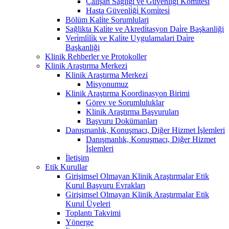
Çalişan Sağliği ve Güvenli̇ği̇ Komi̇tesi̇
Hasta Güvenli̇ği̇ Komi̇tesi̇
Bölüm Kali̇te Sorumlulari
Sağlikta Kali̇te ve Akredi̇tasyon Dai̇re Başkanliği
Veri̇mli̇li̇k ve Kali̇te Uygulamalari Dai̇re
Başkanliği
Klinik Rehberler ve Protokoller
Klinik Araştırma Merkezi
Klinik Araştırma Merkezi
Misyonumuz
Klinik Araştırma Koordinasyon Birimi
Görev ve Sorumluluklar
Klinik Araştırma Başvuruları
Başvuru Dokümanları
Danışmanlık, Konuşmacı, Diğer Hizmet İşlemleri
Danışmanlık, Konuşmacı, Diğer Hizmet
İşlemleri
İletişim
Etik Kurullar
Girişimsel Olmayan Klinik Araştırmalar Etik
Kurul Başvuru Evrakları
Girişimsel Olmayan Klinik Araştırmalar Etik
Kurul Üyeleri
Toplantı Takvimi
Yönerge