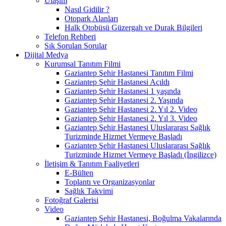
Ulaşım
Nasıl Gidilir ?
Otopark Alanları
Halk Otobüsü Güzergah ve Durak Bilgileri
Telefon Rehberi
Sık Sorulan Sorular
Dijital Medya
Kurumsal Tanıtım Filmi
Gaziantep Şehir Hastanesi Tanıtım Filmi
Gaziantep Şehir Hastanesi Açıldı
Gaziantep Şehir Hastanesi 1 yaşında
Gaziantep Şehir Hastanesi 2. Yaşında
Gaziantep Şehir Hastanesi 2. Yıl 2. Video
Gaziantep Şehir Hastanesi 2. Yıl 3. Video
Gaziantep Şehir Hastanesi Uluslararası Sağlık
Turizminde Hizmet Vermeye Başladı
Gaziantep Şehir Hastanesi Uluslararası Sağlık
Turizminde Hizmet Vermeye Başladı (İngilizce)
İletişim & Tanıtım Faaliyetleri
E-Bülten
Toplantı ve Organizasyonlar
Sağlık Takvimi
Fotoğraf Galerisi
Video
Gaziantep Şehir Hastanesi, Boğulma Vakalarında