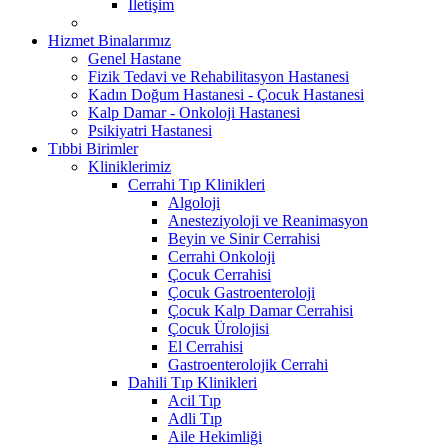
İletişim
Hizmet Binalarımız
Genel Hastane
Fizik Tedavi ve Rehabilitasyon Hastanesi
Kadın Doğum Hastanesi - Çocuk Hastanesi
Kalp Damar - Onkoloji Hastanesi
Psikiyatri Hastanesi
Tıbbi Birimler
Kliniklerimiz
Cerrahi Tıp Klinikleri
Algoloji
Anesteziyoloji ve Reanimasyon
Beyin ve Sinir Cerrahisi
Cerrahi Onkoloji
Çocuk Cerrahisi
Çocuk Gastroenteroloji
Çocuk Kalp Damar Cerrahisi
Çocuk Ürolojisi
El Cerrahisi
Gastroenterolojik Cerrahi
Dahili Tıp Klinikleri
Acil Tıp
Adli Tıp
Aile Hekimliği