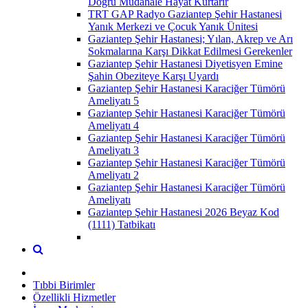
Doğru Müdahale Hayat Kurtarır
TRT GAP Radyo Gaziantep Şehir Hastanesi
Yanık Merkezi ve Çocuk Yanık Ünitesi
Gaziantep Şehir Hastanesi; Yılan, Akrep ve Arı
Sokmalarına Karşı Dikkat Edilmesi Gerekenler
Gaziantep Şehir Hastanesi Diyetisyen Emine
Şahin Obeziteye Karşı Uyardı
Gaziantep Şehir Hastanesi Karaciğer Tümörü
Ameliyatı 5
Gaziantep Şehir Hastanesi Karaciğer Tümörü
Ameliyatı 4
Gaziantep Şehir Hastanesi Karaciğer Tümörü
Ameliyatı 3
Gaziantep Şehir Hastanesi Karaciğer Tümörü
Ameliyatı 2
Gaziantep Şehir Hastanesi Karaciğer Tümörü
Ameliyatı
Gaziantep Şehir Hastanesi 2026 Beyaz Kod
(1111) Tatbikatı
Tıbbi Birimler
Özellikli Hizmetler