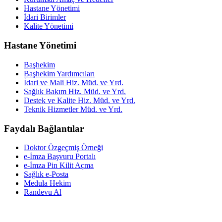
Hastane Yönetimi
İdari Birimler
Kalite Yönetimi
Hastane Yönetimi
Başhekim
Başhekim Yardımcıları
İdari ve Mali Hiz. Müd. ve Yrd.
Sağlık Bakım Hiz. Müd. ve Yrd.
Destek ve Kalite Hiz. Müd. ve Yrd.
Teknik Hizmetler Müd. ve Yrd.
Faydalı Bağlantılar
Doktor Özgeçmiş Örneği
e-İmza Başvuru Portalı
e-İmza Pin Kilit Açma
Sağlık e-Posta
Medula Hekim
Randevu Al