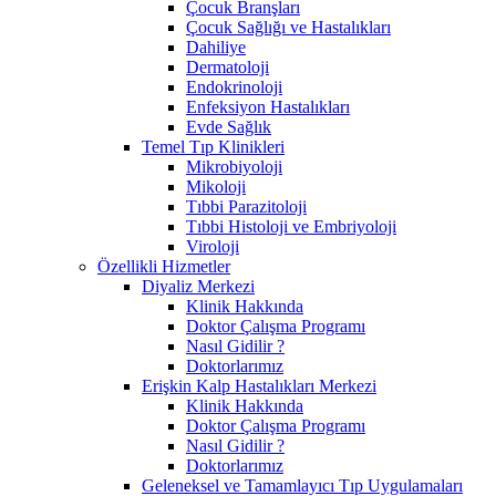
Çocuk Branşları
Çocuk Sağlığı ve Hastalıkları
Dahiliye
Dermatoloji
Endokrinoloji
Enfeksiyon Hastalıkları
Evde Sağlık
Temel Tıp Klinikleri
Mikrobiyoloji
Mikoloji
Tıbbi Parazitoloji
Tıbbi Histoloji ve Embriyoloji
Viroloji
Özellikli Hizmetler
Diyaliz Merkezi
Klinik Hakkında
Doktor Çalışma Programı
Nasıl Gidilir ?
Doktorlarımız
Erişkin Kalp Hastalıkları Merkezi
Klinik Hakkında
Doktor Çalışma Programı
Nasıl Gidilir ?
Doktorlarımız
Geleneksel ve Tamamlayıcı Tıp Uygulamaları