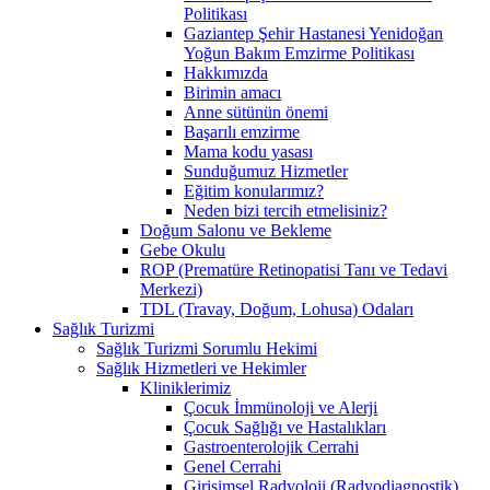
Politikası
Gaziantep Şehir Hastanesi Yenidoğan
Yoğun Bakım Emzirme Politikası
Hakkımızda
Birimin amacı
Anne sütünün önemi
Başarılı emzirme
Mama kodu yasası
Sunduğumuz Hizmetler
Eğitim konularımız?
Neden bizi tercih etmelisiniz?
Doğum Salonu ve Bekleme
Gebe Okulu
ROP (Prematüre Retinopatisi Tanı ve Tedavi
Merkezi)
TDL (Travay, Doğum, Lohusa) Odaları
Sağlık Turizmi
Sağlık Turizmi Sorumlu Hekimi
Sağlık Hizmetleri ve Hekimler
Kliniklerimiz
Çocuk İmmünoloji ve Alerji
Çocuk Sağlığı ve Hastalıkları
Gastroenterolojik Cerrahi
Genel Cerrahi
Girişimsel Radyoloji (Radyodiagnostik)