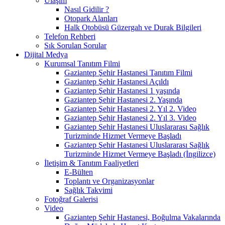
Ulaşım
Nasıl Gidilir ?
Otopark Alanları
Halk Otobüsü Güzergah ve Durak Bilgileri
Telefon Rehberi
Sık Sorulan Sorular
Dijital Medya
Kurumsal Tanıtım Filmi
Gaziantep Şehir Hastanesi Tanıtım Filmi
Gaziantep Şehir Hastanesi Açıldı
Gaziantep Şehir Hastanesi 1 yaşında
Gaziantep Şehir Hastanesi 2. Yaşında
Gaziantep Şehir Hastanesi 2. Yıl 2. Video
Gaziantep Şehir Hastanesi 2. Yıl 3. Video
Gaziantep Şehir Hastanesi Uluslararası Sağlık
Turizminde Hizmet Vermeye Başladı
Gaziantep Şehir Hastanesi Uluslararası Sağlık
Turizminde Hizmet Vermeye Başladı (İngilizce)
İletişim & Tanıtım Faaliyetleri
E-Bülten
Toplantı ve Organizasyonlar
Sağlık Takvimi
Fotoğraf Galerisi
Video
Gaziantep Şehir Hastanesi, Boğulma Vakalarında