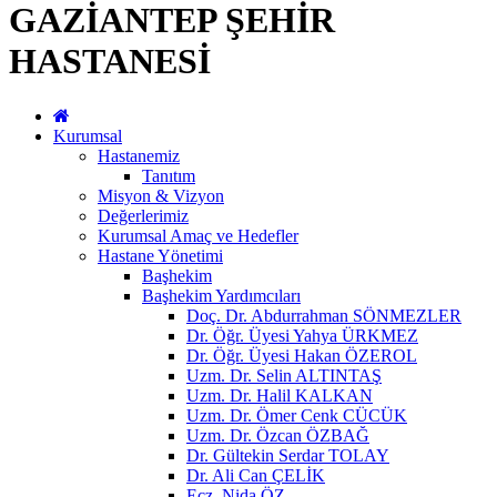
GAZİANTEP ŞEHİR
HASTANESİ
Kurumsal
Hastanemiz
Tanıtım
Misyon & Vizyon
Değerlerimiz
Kurumsal Amaç ve Hedefler
Hastane Yönetimi
Başhekim
Başhekim Yardımcıları
Doç. Dr. Abdurrahman SÖNMEZLER
Dr. Öğr. Üyesi Yahya ÜRKMEZ
Dr. Öğr. Üyesi Hakan ÖZEROL
Uzm. Dr. Selin ALTINTAŞ
Uzm. Dr. Halil KALKAN
Uzm. Dr. Ömer Cenk CÜCÜK
Uzm. Dr. Özcan ÖZBAĞ
Dr. Gültekin Serdar TOLAY
Dr. Ali Can ÇELİK
Ecz. Nida ÖZ