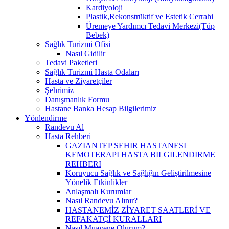
Kardiyoloji
Plastik,Rekonstrüktif ve Estetik Cerrahi
Üremeye Yardımcı Tedavi Merkezi(Tüp
Bebek)
Sağlık Turizmi Ofisi
Nasıl Gidilir
Tedavi Paketleri
Sağlık Turizmi Hasta Odaları
Hasta ve Ziyaretçiler
Şehrimiz
Danışmanlık Formu
Hastane Banka Hesap Bilgilerimiz
Yönlendirme
Randevu Al
Hasta Rehberi
GAZIANTEP SEHIR HASTANESI
KEMOTERAPI HASTA BILGILENDIRME
REHBERI
Koruyucu Sağlık ve Sağlığın Geliştirilmesine
Yönelik Etkinlikler
Anlaşmalı Kurumlar
Nasıl Randevu Alınır?
HASTANEMİZ ZİYARET SAATLERİ VE
REFAKATÇİ KURALLARI
Nasıl Muayene Olurum?