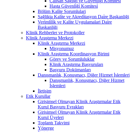
Çalişan Sağliği ve Güvenli̇ği̇ Komi̇tesi̇
Hasta Güvenli̇ği̇ Komi̇tesi̇
Bölüm Kali̇te Sorumlulari
Sağlikta Kali̇te ve Akredi̇tasyon Dai̇re Başkanliği
Veri̇mli̇li̇k ve Kali̇te Uygulamalari Dai̇re
Başkanliği
Klinik Rehberler ve Protokoller
Klinik Araştırma Merkezi
Klinik Araştırma Merkezi
Misyonumuz
Klinik Araştırma Koordinasyon Birimi
Görev ve Sorumluluklar
Klinik Araştırma Başvuruları
Başvuru Dokümanları
Danışmanlık, Konuşmacı, Diğer Hizmet İşlemleri
Danışmanlık, Konuşmacı, Diğer Hizmet
İşlemleri
İletişim
Etik Kurullar
Girişimsel Olmayan Klinik Araştırmalar Etik
Kurul Başvuru Evrakları
Girişimsel Olmayan Klinik Araştırmalar Etik
Kurul Üyeleri
Toplantı Takvimi
Yönerge