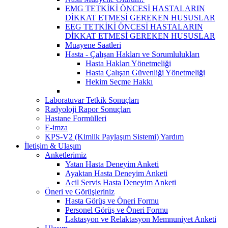
EMG TETKİKİ ÖNCESİ HASTALARIN
DİKKAT ETMESİ GEREKEN HUSUSLAR
EEG TETKİKİ ÖNCESİ HASTALARIN
DİKKAT ETMESİ GEREKEN HUSUSLAR
Muayene Saatleri
Hasta - Çalışan Hakları ve Sorumlulukları
Hasta Hakları Yönetmeliği
Hasta Çalışan Güvenliği Yönetmeliği
Hekim Seçme Hakkı
Laboratuvar Tetkik Sonuçları
Radyoloji Rapor Sonuçları
Hastane Formülleri
E-imza
KPS-V2 (Kimlik Paylaşım Sistemi) Yardım
İletişim & Ulaşım
Anketlerimiz
Yatan Hasta Deneyim Anketi
Ayaktan Hasta Deneyim Anketi
Acil Servis Hasta Deneyim Anketi
Öneri ve Görüşleriniz
Hasta Görüş ve Öneri Formu
Personel Görüş ve Öneri Formu
Laktasyon ve Relaktasyon Memnuniyet Anketi