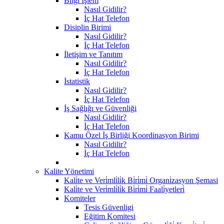
Bilgi İşlem
Nasıl Gidilir?
İç Hat Telefon
Disiplin Birimi
Nasıl Gidilir?
İç Hat Telefon
İletişim ve Tanıtım
Nasıl Gidilir?
İç Hat Telefon
İstatistik
Nasıl Gidilir?
İç Hat Telefon
İş Sağlığı ve Güvenliği
Nasıl Gidilir?
İç Hat Telefon
Kamu Özel İş Birliği Koordinasyon Birimi
Nasıl Gidilir?
İç Hat Telefon
Kalite Yönetimi
Kali̇te ve Veri̇mli̇li̇k Bi̇ri̇mi̇ Organi̇zasyon Şemasi
Kali̇te ve Veri̇mli̇li̇k Bi̇ri̇mi̇ Faali̇yetleri̇
Komiteler
Tesis Güvenligi
Eğitim Komitesi