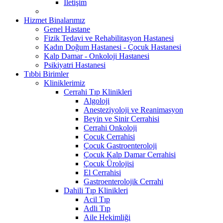
İletişim
Hizmet Binalarımız
Genel Hastane
Fizik Tedavi ve Rehabilitasyon Hastanesi
Kadın Doğum Hastanesi - Çocuk Hastanesi
Kalp Damar - Onkoloji Hastanesi
Psikiyatri Hastanesi
Tıbbi Birimler
Kliniklerimiz
Cerrahi Tıp Klinikleri
Algoloji
Anesteziyoloji ve Reanimasyon
Beyin ve Sinir Cerrahisi
Cerrahi Onkoloji
Çocuk Cerrahisi
Çocuk Gastroenteroloji
Çocuk Kalp Damar Cerrahisi
Çocuk Ürolojisi
El Cerrahisi
Gastroenterolojik Cerrahi
Dahili Tıp Klinikleri
Acil Tıp
Adli Tıp
Aile Hekimliği