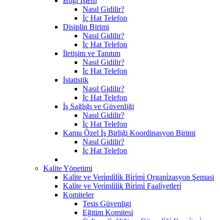
Bilgi İşlem
Nasıl Gidilir?
İç Hat Telefon
Disiplin Birimi
Nasıl Gidilir?
İç Hat Telefon
İletişim ve Tanıtım
Nasıl Gidilir?
İç Hat Telefon
İstatistik
Nasıl Gidilir?
İç Hat Telefon
İş Sağlığı ve Güvenliği
Nasıl Gidilir?
İç Hat Telefon
Kamu Özel İş Birliği Koordinasyon Birimi
Nasıl Gidilir?
İç Hat Telefon
Kalite Yönetimi
Kali̇te ve Veri̇mli̇li̇k Bi̇ri̇mi̇ Organi̇zasyon Şemasi
Kali̇te ve Veri̇mli̇li̇k Bi̇ri̇mi̇ Faali̇yetleri̇
Komiteler
Tesis Güvenligi
Eğitim Komitesi