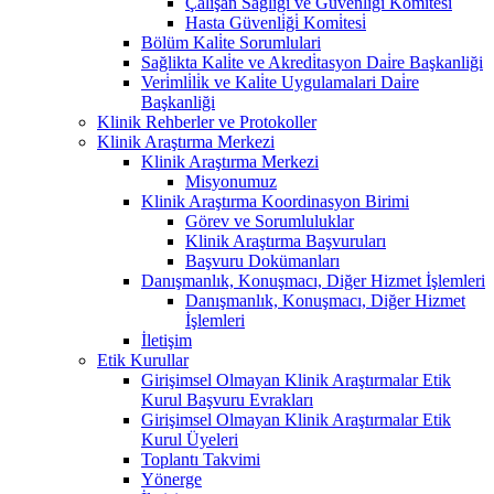
Çalişan Sağliği ve Güvenli̇ği̇ Komi̇tesi̇
Hasta Güvenli̇ği̇ Komi̇tesi̇
Bölüm Kali̇te Sorumlulari
Sağlikta Kali̇te ve Akredi̇tasyon Dai̇re Başkanliği
Veri̇mli̇li̇k ve Kali̇te Uygulamalari Dai̇re
Başkanliği
Klinik Rehberler ve Protokoller
Klinik Araştırma Merkezi
Klinik Araştırma Merkezi
Misyonumuz
Klinik Araştırma Koordinasyon Birimi
Görev ve Sorumluluklar
Klinik Araştırma Başvuruları
Başvuru Dokümanları
Danışmanlık, Konuşmacı, Diğer Hizmet İşlemleri
Danışmanlık, Konuşmacı, Diğer Hizmet
İşlemleri
İletişim
Etik Kurullar
Girişimsel Olmayan Klinik Araştırmalar Etik
Kurul Başvuru Evrakları
Girişimsel Olmayan Klinik Araştırmalar Etik
Kurul Üyeleri
Toplantı Takvimi
Yönerge