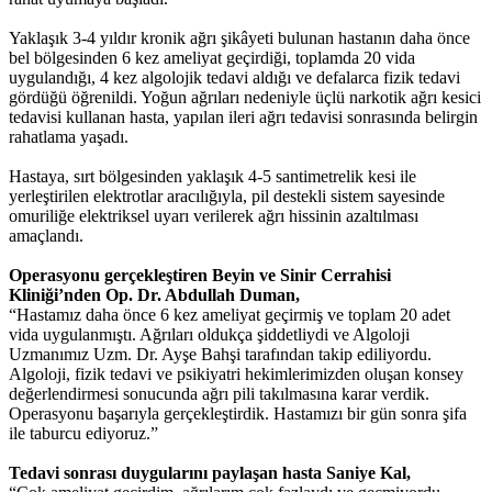
Yaklaşık 3-4 yıldır kronik ağrı şikâyeti bulunan hastanın daha önce
bel bölgesinden 6 kez ameliyat geçirdiği, toplamda 20 vida
uygulandığı, 4 kez algolojik tedavi aldığı ve defalarca fizik tedavi
gördüğü öğrenildi. Yoğun ağrıları nedeniyle üçlü narkotik ağrı kesici
tedavisi kullanan hasta, yapılan ileri ağrı tedavisi sonrasında belirgin
rahatlama yaşadı.
Hastaya, sırt bölgesinden yaklaşık 4-5 santimetrelik kesi ile
yerleştirilen elektrotlar aracılığıyla, pil destekli sistem sayesinde
omuriliğe elektriksel uyarı verilerek ağrı hissinin azaltılması
amaçlandı.
Operasyonu gerçekleştiren Beyin ve Sinir Cerrahisi
Kliniği’nden Op. Dr. Abdullah Duman,
“Hastamız daha önce 6 kez ameliyat geçirmiş ve toplam 20 adet
vida uygulanmıştı. Ağrıları oldukça şiddetliydi ve Algoloji
Uzmanımız Uzm. Dr. Ayşe Bahşi tarafından takip ediliyordu.
Algoloji, fizik tedavi ve psikiyatri hekimlerimizden oluşan konsey
değerlendirmesi sonucunda ağrı pili takılmasına karar verdik.
Operasyonu başarıyla gerçekleştirdik. Hastamızı bir gün sonra şifa
ile taburcu ediyoruz.”
Tedavi sonrası duygularını paylaşan hasta Saniye Kal,