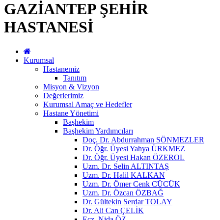
GAZİANTEP ŞEHİR
HASTANESİ
Kurumsal
Hastanemiz
Tanıtım
Misyon & Vizyon
Değerlerimiz
Kurumsal Amaç ve Hedefler
Hastane Yönetimi
Başhekim
Başhekim Yardımcıları
Doç. Dr. Abdurrahman SÖNMEZLER
Dr. Öğr. Üyesi Yahya ÜRKMEZ
Dr. Öğr. Üyesi Hakan ÖZEROL
Uzm. Dr. Selin ALTINTAŞ
Uzm. Dr. Halil KALKAN
Uzm. Dr. Ömer Cenk CÜCÜK
Uzm. Dr. Özcan ÖZBAĞ
Dr. Gültekin Serdar TOLAY
Dr. Ali Can ÇELİK
Ecz. Nida ÖZ