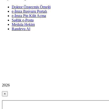
Doktor Özgeçmiş Örneği
e-İmza Başvuru Portalı
e-İmza Pin Kilit Açma
Sağlık e-Posta
Medula Hekim
Randevu Al
2026
×