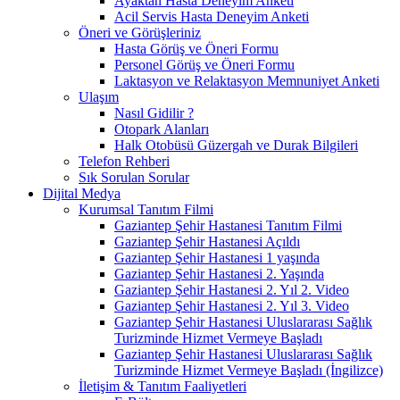
Ayaktan Hasta Deneyim Anketi
Acil Servis Hasta Deneyim Anketi
Öneri ve Görüşleriniz
Hasta Görüş ve Öneri Formu
Personel Görüş ve Öneri Formu
Laktasyon ve Relaktasyon Memnuniyet Anketi
Ulaşım
Nasıl Gidilir ?
Otopark Alanları
Halk Otobüsü Güzergah ve Durak Bilgileri
Telefon Rehberi
Sık Sorulan Sorular
Dijital Medya
Kurumsal Tanıtım Filmi
Gaziantep Şehir Hastanesi Tanıtım Filmi
Gaziantep Şehir Hastanesi Açıldı
Gaziantep Şehir Hastanesi 1 yaşında
Gaziantep Şehir Hastanesi 2. Yaşında
Gaziantep Şehir Hastanesi 2. Yıl 2. Video
Gaziantep Şehir Hastanesi 2. Yıl 3. Video
Gaziantep Şehir Hastanesi Uluslararası Sağlık
Turizminde Hizmet Vermeye Başladı
Gaziantep Şehir Hastanesi Uluslararası Sağlık
Turizminde Hizmet Vermeye Başladı (İngilizce)
İletişim & Tanıtım Faaliyetleri