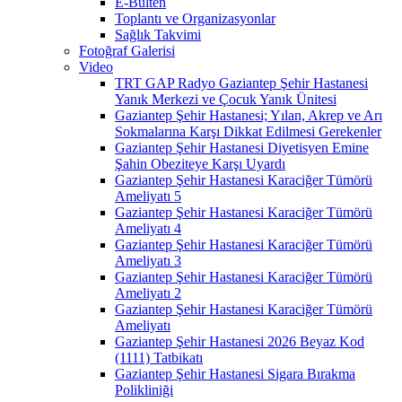
E-Bülten
Toplantı ve Organizasyonlar
Sağlık Takvimi
Fotoğraf Galerisi
Video
TRT GAP Radyo Gaziantep Şehir Hastanesi
Yanık Merkezi ve Çocuk Yanık Ünitesi
Gaziantep Şehir Hastanesi; Yılan, Akrep ve Arı
Sokmalarına Karşı Dikkat Edilmesi Gerekenler
Gaziantep Şehir Hastanesi Diyetisyen Emine
Şahin Obeziteye Karşı Uyardı
Gaziantep Şehir Hastanesi Karaciğer Tümörü
Ameliyatı 5
Gaziantep Şehir Hastanesi Karaciğer Tümörü
Ameliyatı 4
Gaziantep Şehir Hastanesi Karaciğer Tümörü
Ameliyatı 3
Gaziantep Şehir Hastanesi Karaciğer Tümörü
Ameliyatı 2
Gaziantep Şehir Hastanesi Karaciğer Tümörü
Ameliyatı
Gaziantep Şehir Hastanesi 2026 Beyaz Kod
(1111) Tatbikatı
Gaziantep Şehir Hastanesi Sigara Bırakma
Polikliniği