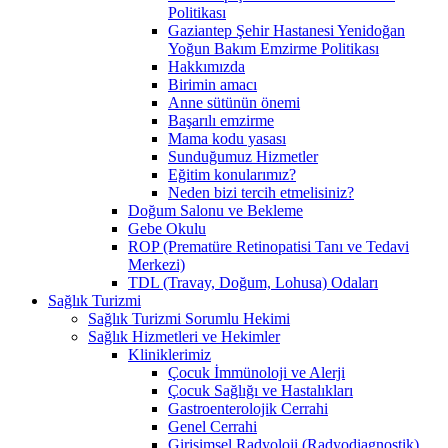
Politikası
Gaziantep Şehir Hastanesi Yenidoğan
Yoğun Bakım Emzirme Politikası
Hakkımızda
Birimin amacı
Anne sütünün önemi
Başarılı emzirme
Mama kodu yasası
Sunduğumuz Hizmetler
Eğitim konularımız?
Neden bizi tercih etmelisiniz?
Doğum Salonu ve Bekleme
Gebe Okulu
ROP (Prematüre Retinopatisi Tanı ve Tedavi
Merkezi)
TDL (Travay, Doğum, Lohusa) Odaları
Sağlık Turizmi
Sağlık Turizmi Sorumlu Hekimi
Sağlık Hizmetleri ve Hekimler
Kliniklerimiz
Çocuk İmmünoloji ve Alerji
Çocuk Sağlığı ve Hastalıkları
Gastroenterolojik Cerrahi
Genel Cerrahi
Girişimsel Radyoloji (Radyodiagnostik)