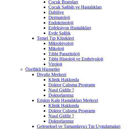
Çocuk Branşları
Çocuk Sağlığı ve Hastalıkları
Dahiliye
Dermatoloji
Endokrinoloji
Enfeksiyon Hastalıkları
Evde Sağlık
Temel Tıp Klinikleri
Mikrobiyoloji
Mikoloji
Tıbbi Parazitoloji
Tıbbi Histoloji ve Embriyoloji
Viroloji
Özellikli Hizmetler
Diyaliz Merkezi
Klinik Hakkında
Doktor Çalışma Programı
Nasıl Gidilir ?
Doktorlarımız
Erişkin Kalp Hastalıkları Merkezi
Klinik Hakkında
Doktor Çalışma Programı
Nasıl Gidilir ?
Doktorlarımız
Geleneksel ve Tamamlayıcı Tıp Uygulamaları