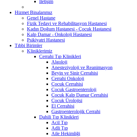
İletişim
Hizmet Binalarımız
Genel Hastane
Fizik Tedavi ve Rehabilitasyon Hastanesi
Kadın Doğum Hastanesi - Çocuk Hastanesi
Kalp Damar - Onkoloji Hastanesi
Psikiyatri Hastanesi
Tıbbi Birimler
Kliniklerimiz
Cerrahi Tıp Klinikleri
Algoloji
Anesteziyoloji ve Reanimasyon
Beyin ve Sinir Cerrahisi
Cerrahi Onkoloji
Çocuk Cerrahisi
Çocuk Gastroenteroloji
Çocuk Kalp Damar Cerrahisi
Çocuk Ürolojisi
El Cerrahisi
Gastroenterolojik Cerrahi
Dahili Tıp Klinikleri
Acil Tıp
Adli Tıp
Aile Hekimliği