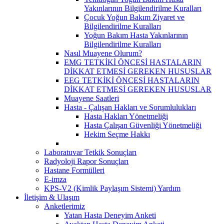
Yakınlarının Bilgilendirilme Kuralları
Çocuk Yoğun Bakım Ziyaret ve
Bilgilendirilme Kuralları
Yoğun Bakım Hasta Yakınlarının
Bilgilendirilme Kuralları
Nasıl Muayene Olurum?
EMG TETKİKİ ÖNCESİ HASTALARIN
DİKKAT ETMESİ GEREKEN HUSUSLAR
EEG TETKİKİ ÖNCESİ HASTALARIN
DİKKAT ETMESİ GEREKEN HUSUSLAR
Muayene Saatleri
Hasta - Çalışan Hakları ve Sorumlulukları
Hasta Hakları Yönetmeliği
Hasta Çalışan Güvenliği Yönetmeliği
Hekim Seçme Hakkı
Laboratuvar Tetkik Sonuçları
Radyoloji Rapor Sonuçları
Hastane Formülleri
E-imza
KPS-V2 (Kimlik Paylaşım Sistemi) Yardım
İletişim & Ulaşım
Anketlerimiz
Yatan Hasta Deneyim Anketi