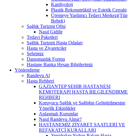
Kardiyoloji
Plastik,Rekonstrüktif ve Estetik Cerrahi
Üremeye Yardımcı Tedavi Merkezi(Tüp
Bebek)
Sağlık Turizmi Ofisi
Nasıl Gidilir
Tedavi Paketleri
Sağlık Turizmi Hasta Odaları
Hasta ve Ziyaretçiler
Şehrimiz
Danışmanlık Formu
Hastane Banka Hesap Bilgilerimiz
Yönlendirme
Randevu Al
Hasta Rehberi
GAZIANTEP SEHIR HASTANESI
KEMOTERAPI HASTA BILGILENDIRME
REHBERI
Koruyucu Sağlık ve Sağlığın Geliştirilmesine
Yönelik Etkinlikler
Anlaşmalı Kurumlar
Nasıl Randevu Alınır?
HASTANEMİZ ZİYARET SAATLERİ VE
REFAKATÇİ KURALLARI
Yenidoğan Yoğun Bakım Hasta