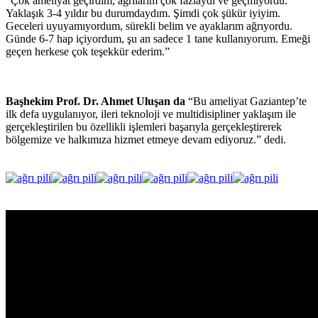
“Çok ameliyat geçirdim, ağrılarım çok fazlaydı ve geçmiyordu.
Yaklaşık 3-4 yıldır bu durumdaydım. Şimdi çok şükür iyiyim.
Geceleri uyuyamıyordum, sürekli belim ve ayaklarım ağrıyordu.
Günde 6-7 hap içiyordum, şu an sadece 1 tane kullanıyorum. Emeği
geçen herkese çok teşekkür ederim.”
Başhekim Prof. Dr. Ahmet Uluşan da
“Bu ameliyat Gaziantep’te
ilk defa uygulanıyor, ileri teknoloji ve multidisipliner yaklaşım ile
gerçekleştirilen bu özellikli işlemleri başarıyla gerçekleştirerek
bölgemize ve halkımıza hizmet etmeye devam ediyoruz.” dedi.