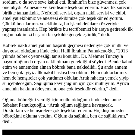
sordum, o da seve seve kabul etti. İbrahim'in bize güvenmesi çok
önemliydi. Annesine ve kendisine teşekkür ederim. Hazırlık sürecini
birlikte tamamladık. Nefroloji servisi, organ nakil servisi ve ekibi,
ameliyat ekibimiz ve anestezi ekibimize çok teşekkür ediyorum.
Çünkü hocalarımız ve ekibimiz, bu işlemi defalarca özveriyle
yapmış insanlardır. Hep birlikte bu tecrübemizi bir araya getirerek ilk
organ naklimizi başarılı bir şekilde gerçekleştirdik,” dedi.
Böbrek nakli ameliyatının başarılı geçmesi nedeniyle çok mutlu ve
duygusal olduğunu ifade eden Halil İbrahim Pamukçuoğlu, “2013
yılında böbrek yetmezliği tanısı konuldu. Dr. Mehmet Tuncay’a
başvurduğumda organ nakli olmam gerektiğini söyledi. Bende kabul
ettim ve annemden alınan böbrek bana nakledildi. Şu anda annem
ve ben çok iyiyiz. İlk nakil hastası ben oldum. Hem doktorlarımız
hem de hemşireler çok yardımcı oldular. Artık rahatça yemek yiyip
su içebileceğim. Sağlığıma kavuştuğum için çok mutluyum. Ayrıca
annemin hakkını ödeyemem, ona çok teşekkür ederim,” dedi.
Oğluna böbreğini verdiği için mutlu olduğunu ifade eden anne
Sabahat Pamukçuoğlu, “Artık oğlum sağlığına kavuşacak.
Doktorlara ve hemşirelere çok teşekkür ederim. Hiç düşünmeden
böbreğimi oğluma verdim. Oğlum da sağlıklı, ben de sağlıklıyım,”
dedi.