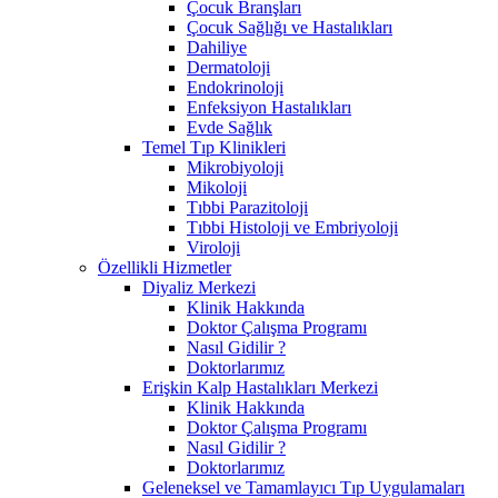
Çocuk Branşları
Çocuk Sağlığı ve Hastalıkları
Dahiliye
Dermatoloji
Endokrinoloji
Enfeksiyon Hastalıkları
Evde Sağlık
Temel Tıp Klinikleri
Mikrobiyoloji
Mikoloji
Tıbbi Parazitoloji
Tıbbi Histoloji ve Embriyoloji
Viroloji
Özellikli Hizmetler
Diyaliz Merkezi
Klinik Hakkında
Doktor Çalışma Programı
Nasıl Gidilir ?
Doktorlarımız
Erişkin Kalp Hastalıkları Merkezi
Klinik Hakkında
Doktor Çalışma Programı
Nasıl Gidilir ?
Doktorlarımız
Geleneksel ve Tamamlayıcı Tıp Uygulamaları