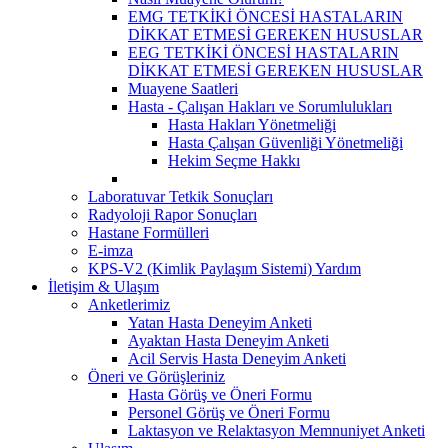
EMG TETKİKİ ÖNCESİ HASTALARIN
DİKKAT ETMESİ GEREKEN HUSUSLAR
EEG TETKİKİ ÖNCESİ HASTALARIN
DİKKAT ETMESİ GEREKEN HUSUSLAR
Muayene Saatleri
Hasta - Çalışan Hakları ve Sorumlulukları
Hasta Hakları Yönetmeliği
Hasta Çalışan Güvenliği Yönetmeliği
Hekim Seçme Hakkı
Laboratuvar Tetkik Sonuçları
Radyoloji Rapor Sonuçları
Hastane Formülleri
E-imza
KPS-V2 (Kimlik Paylaşım Sistemi) Yardım
İletişim & Ulaşım
Anketlerimiz
Yatan Hasta Deneyim Anketi
Ayaktan Hasta Deneyim Anketi
Acil Servis Hasta Deneyim Anketi
Öneri ve Görüşleriniz
Hasta Görüş ve Öneri Formu
Personel Görüş ve Öneri Formu
Laktasyon ve Relaktasyon Memnuniyet Anketi