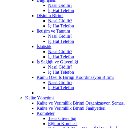
Bilgi İşlem
Nasıl Gidilir?
İç Hat Telefon
Disiplin Birimi
Nasıl Gidilir?
İç Hat Telefon
İletişim ve Tanıtım
Nasıl Gidilir?
İç Hat Telefon
İstatistik
Nasıl Gidilir?
İç Hat Telefon
İş Sağlığı ve Güvenliği
Nasıl Gidilir?
İç Hat Telefon
Kamu Özel İş Birliği Koordinasyon Birimi
Nasıl Gidilir?
İç Hat Telefon
Kalite Yönetimi
Kali̇te ve Veri̇mli̇li̇k Bi̇ri̇mi̇ Organi̇zasyon Şemasi
Kali̇te ve Veri̇mli̇li̇k Bi̇ri̇mi̇ Faali̇yetleri̇
Komiteler
Tesis Güvenligi
Eğitim Komitesi