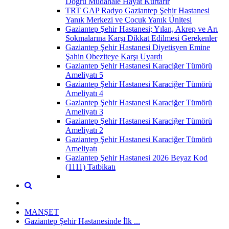
Doğru Müdahale Hayat Kurtarır
TRT GAP Radyo Gaziantep Şehir Hastanesi
Yanık Merkezi ve Çocuk Yanık Ünitesi
Gaziantep Şehir Hastanesi; Yılan, Akrep ve Arı
Sokmalarına Karşı Dikkat Edilmesi Gerekenler
Gaziantep Şehir Hastanesi Diyetisyen Emine
Şahin Obeziteye Karşı Uyardı
Gaziantep Şehir Hastanesi Karaciğer Tümörü
Ameliyatı 5
Gaziantep Şehir Hastanesi Karaciğer Tümörü
Ameliyatı 4
Gaziantep Şehir Hastanesi Karaciğer Tümörü
Ameliyatı 3
Gaziantep Şehir Hastanesi Karaciğer Tümörü
Ameliyatı 2
Gaziantep Şehir Hastanesi Karaciğer Tümörü
Ameliyatı
Gaziantep Şehir Hastanesi 2026 Beyaz Kod
(1111) Tatbikatı
MANŞET
Gaziantep Şehir Hastanesinde İlk ...