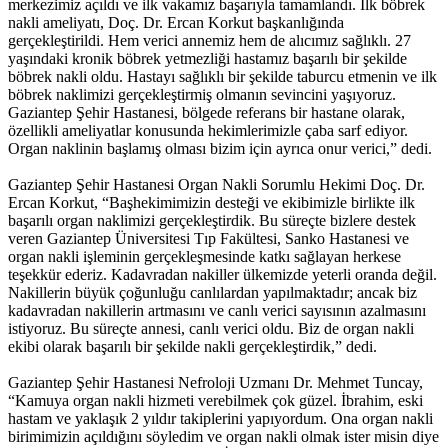
merkezimiz açıldı ve ilk vakamız başarıyla tamamlandı. İlk böbrek
nakli ameliyatı, Doç. Dr. Ercan Korkut başkanlığında
gerçekleştirildi. Hem verici annemiz hem de alıcımız sağlıklı. 27
yaşındaki kronik böbrek yetmezliği hastamız başarılı bir şekilde
böbrek nakli oldu. Hastayı sağlıklı bir şekilde taburcu etmenin ve ilk
böbrek naklimizi gerçekleştirmiş olmanın sevincini yaşıyoruz.
Gaziantep Şehir Hastanesi, bölgede referans bir hastane olarak,
özellikli ameliyatlar konusunda hekimlerimizle çaba sarf ediyor.
Organ naklinin başlamış olması bizim için ayrıca onur verici,” dedi.
Gaziantep Şehir Hastanesi Organ Nakli Sorumlu Hekimi Doç. Dr.
Ercan Korkut, “Başhekimimizin desteği ve ekibimizle birlikte ilk
başarılı organ naklimizi gerçekleştirdik. Bu süreçte bizlere destek
veren Gaziantep Üniversitesi Tıp Fakültesi, Sanko Hastanesi ve
organ nakli işleminin gerçekleşmesinde katkı sağlayan herkese
teşekkür ederiz. Kadavradan nakiller ülkemizde yeterli oranda değil.
Nakillerin büyük çoğunluğu canlılardan yapılmaktadır; ancak biz
kadavradan nakillerin artmasını ve canlı verici sayısının azalmasını
istiyoruz. Bu süreçte annesi, canlı verici oldu. Biz de organ nakli
ekibi olarak başarılı bir şekilde nakli gerçekleştirdik,” dedi.
Gaziantep Şehir Hastanesi Nefroloji Uzmanı Dr. Mehmet Tuncay,
“Kamuya organ nakli hizmeti verebilmek çok güzel. İbrahim, eski
hastam ve yaklaşık 2 yıldır takiplerini yapıyordum. Ona organ nakli
birimimizin açıldığını söyledim ve organ nakli olmak ister misin diye