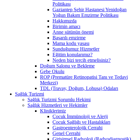
Politikası
Gaziantep Şehir Hastanesi Yenidoğan
Yoğun Bakım Emzirme Politikası
Hakkımızda
Birimin amacı
Anne sütünün önemi
Başarılı emzirme
Mama kodu yasası
Sunduğumuz Hizmetler
Eğitim konularımız?
Neden bizi tercih etmelisiniz?
Doğum Salonu ve Bekleme
Gebe Okulu
ROP (Prematüre Retinopatisi Tanı ve Tedavi
Merkezi)
TDL (Travay, Doğum, Lohusa) Odaları
Sağlık Turizmi
Sağlık Turizmi Sorumlu Hekimi
Sağlık Hizmetleri ve Hekimler
Kliniklerimiz
Çocuk İmmünoloji ve Alerji
Çocuk Sağlığı ve Hastalıkları
Gastroenterolojik Cerrahi
Genel Cerrahi
Girişimsel Radyoloji (Radyodiagnostik)