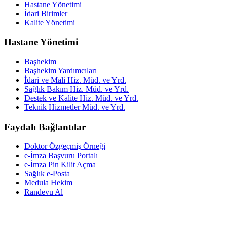
Hastane Yönetimi
İdari Birimler
Kalite Yönetimi
Hastane Yönetimi
Başhekim
Başhekim Yardımcıları
İdari ve Mali Hiz. Müd. ve Yrd.
Sağlık Bakım Hiz. Müd. ve Yrd.
Destek ve Kalite Hiz. Müd. ve Yrd.
Teknik Hizmetler Müd. ve Yrd.
Faydalı Bağlantılar
Doktor Özgeçmiş Örneği
e-İmza Başvuru Portalı
e-İmza Pin Kilit Açma
Sağlık e-Posta
Medula Hekim
Randevu Al