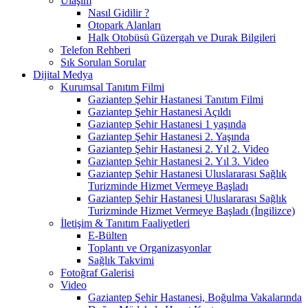
Ulaşım
Nasıl Gidilir ?
Otopark Alanları
Halk Otobüsü Güzergah ve Durak Bilgileri
Telefon Rehberi
Sık Sorulan Sorular
Dijital Medya
Kurumsal Tanıtım Filmi
Gaziantep Şehir Hastanesi Tanıtım Filmi
Gaziantep Şehir Hastanesi Açıldı
Gaziantep Şehir Hastanesi 1 yaşında
Gaziantep Şehir Hastanesi 2. Yaşında
Gaziantep Şehir Hastanesi 2. Yıl 2. Video
Gaziantep Şehir Hastanesi 2. Yıl 3. Video
Gaziantep Şehir Hastanesi Uluslararası Sağlık
Turizminde Hizmet Vermeye Başladı
Gaziantep Şehir Hastanesi Uluslararası Sağlık
Turizminde Hizmet Vermeye Başladı (İngilizce)
İletişim & Tanıtım Faaliyetleri
E-Bülten
Toplantı ve Organizasyonlar
Sağlık Takvimi
Fotoğraf Galerisi
Video
Gaziantep Şehir Hastanesi, Boğulma Vakalarında