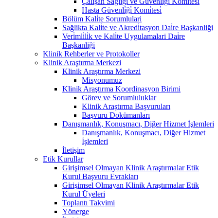
Çalişan Sağliği ve Güvenli̇ği̇ Komi̇tesi̇
Hasta Güvenli̇ği̇ Komi̇tesi̇
Bölüm Kali̇te Sorumlulari
Sağlikta Kali̇te ve Akredi̇tasyon Dai̇re Başkanliği
Veri̇mli̇li̇k ve Kali̇te Uygulamalari Dai̇re
Başkanliği
Klinik Rehberler ve Protokoller
Klinik Araştırma Merkezi
Klinik Araştırma Merkezi
Misyonumuz
Klinik Araştırma Koordinasyon Birimi
Görev ve Sorumluluklar
Klinik Araştırma Başvuruları
Başvuru Dokümanları
Danışmanlık, Konuşmacı, Diğer Hizmet İşlemleri
Danışmanlık, Konuşmacı, Diğer Hizmet
İşlemleri
İletişim
Etik Kurullar
Girişimsel Olmayan Klinik Araştırmalar Etik
Kurul Başvuru Evrakları
Girişimsel Olmayan Klinik Araştırmalar Etik
Kurul Üyeleri
Toplantı Takvimi
Yönerge