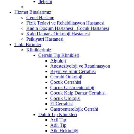
İletişim
Hizmet Binalarımız
Genel Hastane
Fizik Tedavi ve Rehabilitasyon Hastanesi
Kadın Doğum Hastanesi - Çocuk Hastanesi
Kalp Damar - Onkoloji Hastanesi
Psikiyatri Hastanesi
Tıbbi Birimler
Kliniklerimiz
Cerrahi Tıp Klinikleri
Algoloji
Anesteziyoloji ve Reanimasyon
Beyin ve Sinir Cerrahisi
Cerrahi Onkoloji
Çocuk Cerrahisi
Çocuk Gastroenteroloji
Çocuk Kalp Damar Cerrahisi
Çocuk Ürolojisi
El Cerrahisi
Gastroenterolojik Cerrahi
Dahili Tıp Klinikleri
Acil Tıp
Adli Tıp
Aile Hekimliği