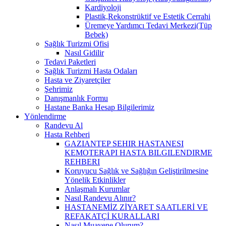
Kardiyoloji
Plastik,Rekonstrüktif ve Estetik Cerrahi
Üremeye Yardımcı Tedavi Merkezi(Tüp
Bebek)
Sağlık Turizmi Ofisi
Nasıl Gidilir
Tedavi Paketleri
Sağlık Turizmi Hasta Odaları
Hasta ve Ziyaretçiler
Şehrimiz
Danışmanlık Formu
Hastane Banka Hesap Bilgilerimiz
Yönlendirme
Randevu Al
Hasta Rehberi
GAZIANTEP SEHIR HASTANESI
KEMOTERAPI HASTA BILGILENDIRME
REHBERI
Koruyucu Sağlık ve Sağlığın Geliştirilmesine
Yönelik Etkinlikler
Anlaşmalı Kurumlar
Nasıl Randevu Alınır?
HASTANEMİZ ZİYARET SAATLERİ VE
REFAKATÇİ KURALLARI
Nasıl Muayene Olurum?