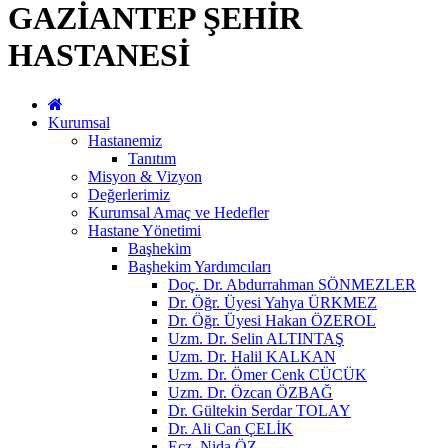
GAZİANTEP ŞEHİR
HASTANESİ
Kurumsal
Hastanemiz
Tanıtım
Misyon & Vizyon
Değerlerimiz
Kurumsal Amaç ve Hedefler
Hastane Yönetimi
Başhekim
Başhekim Yardımcıları
Doç. Dr. Abdurrahman SÖNMEZLER
Dr. Öğr. Üyesi Yahya ÜRKMEZ
Dr. Öğr. Üyesi Hakan ÖZEROL
Uzm. Dr. Selin ALTINTAŞ
Uzm. Dr. Halil KALKAN
Uzm. Dr. Ömer Cenk CÜCÜK
Uzm. Dr. Özcan ÖZBAĞ
Dr. Gültekin Serdar TOLAY
Dr. Ali Can ÇELİK
Ecz. Nida ÖZ