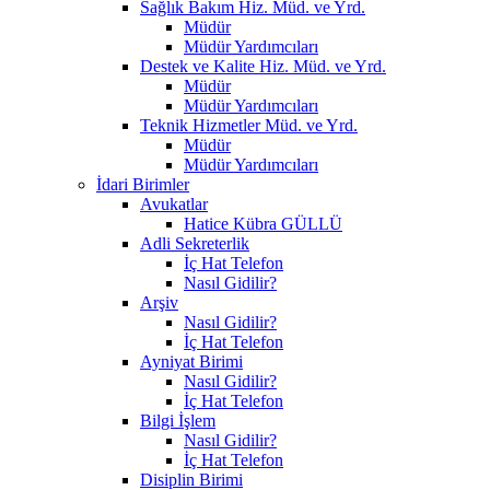
Sağlık Bakım Hiz. Müd. ve Yrd.
Müdür
Müdür Yardımcıları
Destek ve Kalite Hiz. Müd. ve Yrd.
Müdür
Müdür Yardımcıları
Teknik Hizmetler Müd. ve Yrd.
Müdür
Müdür Yardımcıları
İdari Birimler
Avukatlar
Hatice Kübra GÜLLÜ
Adli Sekreterlik
İç Hat Telefon
Nasıl Gidilir?
Arşiv
Nasıl Gidilir?
İç Hat Telefon
Ayniyat Birimi
Nasıl Gidilir?
İç Hat Telefon
Bilgi İşlem
Nasıl Gidilir?
İç Hat Telefon
Disiplin Birimi