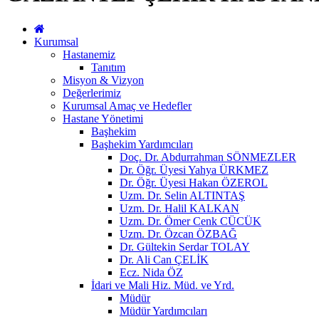
Kurumsal
Hastanemiz
Tanıtım
Misyon & Vizyon
Değerlerimiz
Kurumsal Amaç ve Hedefler
Hastane Yönetimi
Başhekim
Başhekim Yardımcıları
Doç. Dr. Abdurrahman SÖNMEZLER
Dr. Öğr. Üyesi Yahya ÜRKMEZ
Dr. Öğr. Üyesi Hakan ÖZEROL
Uzm. Dr. Selin ALTINTAŞ
Uzm. Dr. Halil KALKAN
Uzm. Dr. Ömer Cenk CÜCÜK
Uzm. Dr. Özcan ÖZBAĞ
Dr. Gültekin Serdar TOLAY
Dr. Ali Can ÇELİK
Ecz. Nida ÖZ
İdari ve Mali Hiz. Müd. ve Yrd.
Müdür
Müdür Yardımcıları