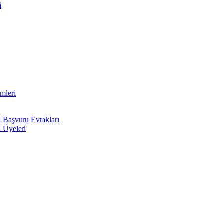
i
mleri
l Başvuru Evrakları
l Üyeleri