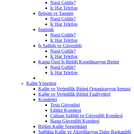
Nasıl Gidilir?
İç Hat Telefon
İletişim ve Tanıtım
Nasıl Gidilir?
İç Hat Telefon
İstatistik
Nasıl Gidilir?
İç Hat Telefon
İş Sağlığı ve Güvenliği
Nasıl Gidilir?
İç Hat Telefon
Kamu Özel İş Birliği Koordinasyon Birimi
Nasıl Gidilir?
İç Hat Telefon
Kalite Yönetimi
Kali̇te ve Veri̇mli̇li̇k Bi̇ri̇mi̇ Organi̇zasyon Şemasi
Kali̇te ve Veri̇mli̇li̇k Bi̇ri̇mi̇ Faali̇yetleri̇
Komiteler
Tesis Güvenligi
Eğitim Komitesi
Çalişan Sağliği ve Güvenli̇ği̇ Komi̇tesi̇
Hasta Güvenli̇ği̇ Komi̇tesi̇
Bölüm Kali̇te Sorumlulari
Sağlikta Kali̇te ve Akredi̇tasyon Dai̇re Başkanliği