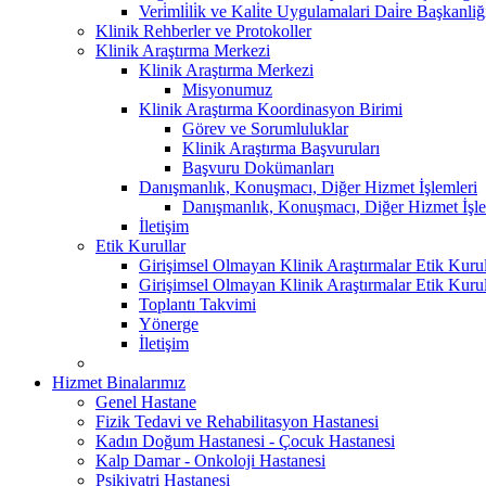
Veri̇mli̇li̇k ve Kali̇te Uygulamalari Dai̇re Başkanliğ
Klinik Rehberler ve Protokoller
Klinik Araştırma Merkezi
Klinik Araştırma Merkezi
Misyonumuz
Klinik Araştırma Koordinasyon Birimi
Görev ve Sorumluluklar
Klinik Araştırma Başvuruları
Başvuru Dokümanları
Danışmanlık, Konuşmacı, Diğer Hizmet İşlemleri
Danışmanlık, Konuşmacı, Diğer Hizmet İşle
İletişim
Etik Kurullar
Girişimsel Olmayan Klinik Araştırmalar Etik Kuru
Girişimsel Olmayan Klinik Araştırmalar Etik Kuru
Toplantı Takvimi
Yönerge
İletişim
Hizmet Binalarımız
Genel Hastane
Fizik Tedavi ve Rehabilitasyon Hastanesi
Kadın Doğum Hastanesi - Çocuk Hastanesi
Kalp Damar - Onkoloji Hastanesi
Psikiyatri Hastanesi