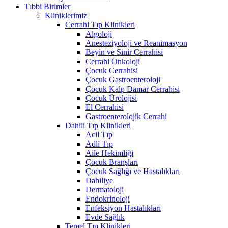
Tıbbi Birimler
Kliniklerimiz
Cerrahi Tıp Klinikleri
Algoloji
Anesteziyoloji ve Reanimasyon
Beyin ve Sinir Cerrahisi
Cerrahi Onkoloji
Çocuk Cerrahisi
Çocuk Gastroenteroloji
Çocuk Kalp Damar Cerrahisi
Çocuk Ürolojisi
El Cerrahisi
Gastroenterolojik Cerrahi
Dahili Tıp Klinikleri
Acil Tıp
Adli Tıp
Aile Hekimliği
Çocuk Branşları
Çocuk Sağlığı ve Hastalıkları
Dahiliye
Dermatoloji
Endokrinoloji
Enfeksiyon Hastalıkları
Evde Sağlık
Temel Tıp Klinikleri