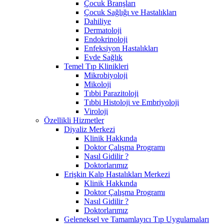
Çocuk Branşları
Çocuk Sağlığı ve Hastalıkları
Dahiliye
Dermatoloji
Endokrinoloji
Enfeksiyon Hastalıkları
Evde Sağlık
Temel Tıp Klinikleri
Mikrobiyoloji
Mikoloji
Tıbbi Parazitoloji
Tıbbi Histoloji ve Embriyoloji
Viroloji
Özellikli Hizmetler
Diyaliz Merkezi
Klinik Hakkında
Doktor Çalışma Programı
Nasıl Gidilir ?
Doktorlarımız
Erişkin Kalp Hastalıkları Merkezi
Klinik Hakkında
Doktor Çalışma Programı
Nasıl Gidilir ?
Doktorlarımız
Geleneksel ve Tamamlayıcı Tıp Uygulamaları