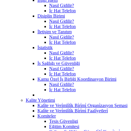
Bilgi İşlem
Nasıl Gidilir?
İç Hat Telefon
Disiplin Birimi
Nasıl Gidilir?
İç Hat Telefon
İletişim ve Tanıtım
Nasıl Gidilir?
İç Hat Telefon
İstatistik
Nasıl Gidilir?
İç Hat Telefon
İş Sağlığı ve Güvenliği
Nasıl Gidilir?
İç Hat Telefon
Kamu Özel İş Birliği Koordinasyon Birimi
Nasıl Gidilir?
İç Hat Telefon
Kalite Yönetimi
Kali̇te ve Veri̇mli̇li̇k Bi̇ri̇mi̇ Organi̇zasyon Şemasi
Kali̇te ve Veri̇mli̇li̇k Bi̇ri̇mi̇ Faali̇yetleri̇
Komiteler
Tesis Güvenligi
Eğitim Komitesi