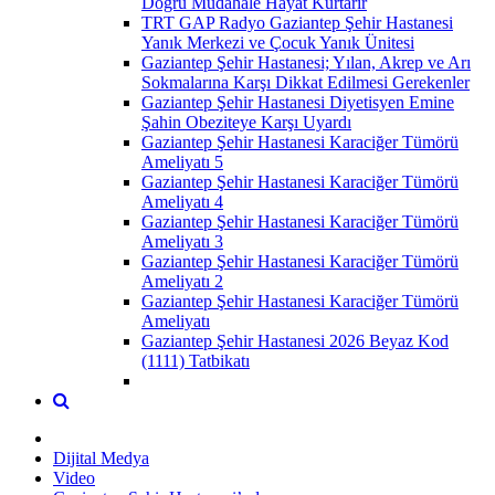
Doğru Müdahale Hayat Kurtarır
TRT GAP Radyo Gaziantep Şehir Hastanesi
Yanık Merkezi ve Çocuk Yanık Ünitesi
Gaziantep Şehir Hastanesi; Yılan, Akrep ve Arı
Sokmalarına Karşı Dikkat Edilmesi Gerekenler
Gaziantep Şehir Hastanesi Diyetisyen Emine
Şahin Obeziteye Karşı Uyardı
Gaziantep Şehir Hastanesi Karaciğer Tümörü
Ameliyatı 5
Gaziantep Şehir Hastanesi Karaciğer Tümörü
Ameliyatı 4
Gaziantep Şehir Hastanesi Karaciğer Tümörü
Ameliyatı 3
Gaziantep Şehir Hastanesi Karaciğer Tümörü
Ameliyatı 2
Gaziantep Şehir Hastanesi Karaciğer Tümörü
Ameliyatı
Gaziantep Şehir Hastanesi 2026 Beyaz Kod
(1111) Tatbikatı
Dijital Medya
Video