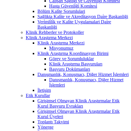
Çalişan Sağliği ve Güvenli̇ği̇ Komi̇tesi̇
Hasta Güvenli̇ği̇ Komi̇tesi̇
Bölüm Kali̇te Sorumlulari
Sağlikta Kali̇te ve Akredi̇tasyon Dai̇re Başkanliği
Veri̇mli̇li̇k ve Kali̇te Uygulamalari Dai̇re
Başkanliği
Klinik Rehberler ve Protokoller
Klinik Araştırma Merkezi
Klinik Araştırma Merkezi
Misyonumuz
Klinik Araştırma Koordinasyon Birimi
Görev ve Sorumluluklar
Klinik Araştırma Başvuruları
Başvuru Dokümanları
Danışmanlık, Konuşmacı, Diğer Hizmet İşlemleri
Danışmanlık, Konuşmacı, Diğer Hizmet
İşlemleri
İletişim
Etik Kurullar
Girişimsel Olmayan Klinik Araştırmalar Etik
Kurul Başvuru Evrakları
Girişimsel Olmayan Klinik Araştırmalar Etik
Kurul Üyeleri
Toplantı Takvimi
Yönerge