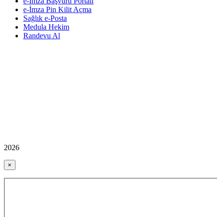
e-İmza Başvuru Portalı
e-İmza Pin Kilit Açma
Sağlık e-Posta
Medula Hekim
Randevu Al
2026
×