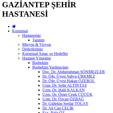
GAZİANTEP ŞEHİR
HASTANESİ
Kurumsal
Hastanemiz
Tanıtım
Misyon & Vizyon
Değerlerimiz
Kurumsal Amaç ve Hedefler
Hastane Yönetimi
Başhekim
Başhekim Yardımcıları
Doç. Dr. Abdurrahman SÖNMEZLER
Dr. Öğr. Üyesi Yahya ÜRKMEZ
Dr. Öğr. Üyesi Hakan ÖZEROL
Uzm. Dr. Selin ALTINTAŞ
Uzm. Dr. Halil KALKAN
Uzm. Dr. Ömer Cenk CÜCÜK
Uzm. Dr. Özcan ÖZBAĞ
Dr. Gültekin Serdar TOLAY
Dr. Ali Can ÇELİK
Ecz. Nida ÖZ