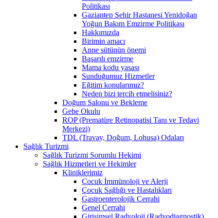
Politikası
Gaziantep Şehir Hastanesi Yenidoğan
Yoğun Bakım Emzirme Politikası
Hakkımızda
Birimin amacı
Anne sütünün önemi
Başarılı emzirme
Mama kodu yasası
Sunduğumuz Hizmetler
Eğitim konularımız?
Neden bizi tercih etmelisiniz?
Doğum Salonu ve Bekleme
Gebe Okulu
ROP (Prematüre Retinopatisi Tanı ve Tedavi
Merkezi)
TDL (Travay, Doğum, Lohusa) Odaları
Sağlık Turizmi
Sağlık Turizmi Sorumlu Hekimi
Sağlık Hizmetleri ve Hekimler
Kliniklerimiz
Çocuk İmmünoloji ve Alerji
Çocuk Sağlığı ve Hastalıkları
Gastroenterolojik Cerrahi
Genel Cerrahi
Girişimsel Radyoloji (Radyodiagnostik)