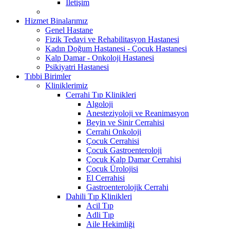
İletişim
Hizmet Binalarımız
Genel Hastane
Fizik Tedavi ve Rehabilitasyon Hastanesi
Kadın Doğum Hastanesi - Çocuk Hastanesi
Kalp Damar - Onkoloji Hastanesi
Psikiyatri Hastanesi
Tıbbi Birimler
Kliniklerimiz
Cerrahi Tıp Klinikleri
Algoloji
Anesteziyoloji ve Reanimasyon
Beyin ve Sinir Cerrahisi
Cerrahi Onkoloji
Çocuk Cerrahisi
Çocuk Gastroenteroloji
Çocuk Kalp Damar Cerrahisi
Çocuk Ürolojisi
El Cerrahisi
Gastroenterolojik Cerrahi
Dahili Tıp Klinikleri
Acil Tıp
Adli Tıp
Aile Hekimliği