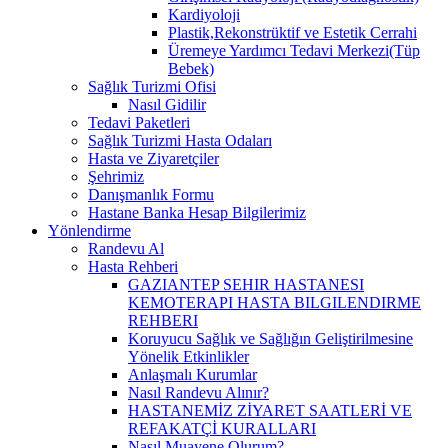
Kardiyoloji
Plastik,Rekonstrüktif ve Estetik Cerrahi
Üremeye Yardımcı Tedavi Merkezi(Tüp
Bebek)
Sağlık Turizmi Ofisi
Nasıl Gidilir
Tedavi Paketleri
Sağlık Turizmi Hasta Odaları
Hasta ve Ziyaretçiler
Şehrimiz
Danışmanlık Formu
Hastane Banka Hesap Bilgilerimiz
Yönlendirme
Randevu Al
Hasta Rehberi
GAZIANTEP SEHIR HASTANESI
KEMOTERAPI HASTA BILGILENDIRME
REHBERI
Koruyucu Sağlık ve Sağlığın Geliştirilmesine
Yönelik Etkinlikler
Anlaşmalı Kurumlar
Nasıl Randevu Alınır?
HASTANEMİZ ZİYARET SAATLERİ VE
REFAKATÇİ KURALLARI
Nasıl Muayene Olurum?