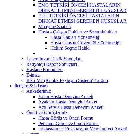
EMG TETKİKİ ÖNCESİ HASTALARIN
DİKKAT ETMESİ GEREKEN HUSUSLAR
EEG TETKİKİ ÖNCESİ HASTALARIN
DİKKAT ETMESİ GEREKEN HUSUSLAR
Muayene Saatleri
Hasta - Çalışan Hakları ve Sorumlulukları
Hasta Hakları Yönetmeliği
Hasta Çalışan Güvenliği Yönetmeliği
Hekim Seçme Hakkı
Laboratuvar Tetkik Sonuçları
Radyoloji Rapor Sonuçları
Hastane Formülleri
E-imza
KPS-V2 (Kimlik Paylaşım Sistemi) Yardım
İletişim & Ulaşım
Anketlerimiz
Yatan Hasta Deneyim Anketi
Ayaktan Hasta Deneyim Anketi
Acil Servis Hasta Deneyim Anketi
Öneri ve Görüşleriniz
Hasta Görüş ve Öneri Formu
Personel Görüş ve Öneri Formu
Laktasyon ve Relaktasyon Memnuniyet Anketi