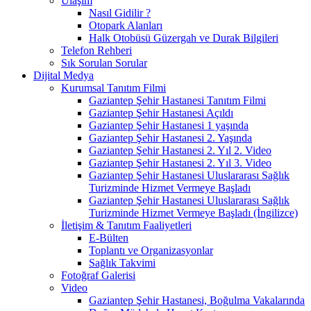
Ulaşım
Nasıl Gidilir ?
Otopark Alanları
Halk Otobüsü Güzergah ve Durak Bilgileri
Telefon Rehberi
Sık Sorulan Sorular
Dijital Medya
Kurumsal Tanıtım Filmi
Gaziantep Şehir Hastanesi Tanıtım Filmi
Gaziantep Şehir Hastanesi Açıldı
Gaziantep Şehir Hastanesi 1 yaşında
Gaziantep Şehir Hastanesi 2. Yaşında
Gaziantep Şehir Hastanesi 2. Yıl 2. Video
Gaziantep Şehir Hastanesi 2. Yıl 3. Video
Gaziantep Şehir Hastanesi Uluslararası Sağlık
Turizminde Hizmet Vermeye Başladı
Gaziantep Şehir Hastanesi Uluslararası Sağlık
Turizminde Hizmet Vermeye Başladı (İngilizce)
İletişim & Tanıtım Faaliyetleri
E-Bülten
Toplantı ve Organizasyonlar
Sağlık Takvimi
Fotoğraf Galerisi
Video
Gaziantep Şehir Hastanesi, Boğulma Vakalarında