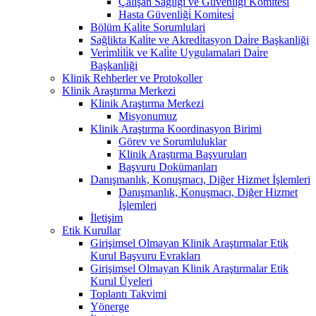
Çalişan Sağliği ve Güvenli̇ği̇ Komi̇tesi̇
Hasta Güvenli̇ği̇ Komi̇tesi̇
Bölüm Kali̇te Sorumlulari
Sağlikta Kali̇te ve Akredi̇tasyon Dai̇re Başkanliği
Veri̇mli̇li̇k ve Kali̇te Uygulamalari Dai̇re
Başkanliği
Klinik Rehberler ve Protokoller
Klinik Araştırma Merkezi
Klinik Araştırma Merkezi
Misyonumuz
Klinik Araştırma Koordinasyon Birimi
Görev ve Sorumluluklar
Klinik Araştırma Başvuruları
Başvuru Dokümanları
Danışmanlık, Konuşmacı, Diğer Hizmet İşlemleri
Danışmanlık, Konuşmacı, Diğer Hizmet
İşlemleri
İletişim
Etik Kurullar
Girişimsel Olmayan Klinik Araştırmalar Etik
Kurul Başvuru Evrakları
Girişimsel Olmayan Klinik Araştırmalar Etik
Kurul Üyeleri
Toplantı Takvimi
Yönerge