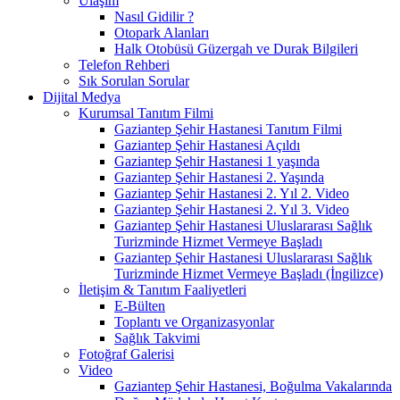
Ulaşım
Nasıl Gidilir ?
Otopark Alanları
Halk Otobüsü Güzergah ve Durak Bilgileri
Telefon Rehberi
Sık Sorulan Sorular
Dijital Medya
Kurumsal Tanıtım Filmi
Gaziantep Şehir Hastanesi Tanıtım Filmi
Gaziantep Şehir Hastanesi Açıldı
Gaziantep Şehir Hastanesi 1 yaşında
Gaziantep Şehir Hastanesi 2. Yaşında
Gaziantep Şehir Hastanesi 2. Yıl 2. Video
Gaziantep Şehir Hastanesi 2. Yıl 3. Video
Gaziantep Şehir Hastanesi Uluslararası Sağlık
Turizminde Hizmet Vermeye Başladı
Gaziantep Şehir Hastanesi Uluslararası Sağlık
Turizminde Hizmet Vermeye Başladı (İngilizce)
İletişim & Tanıtım Faaliyetleri
E-Bülten
Toplantı ve Organizasyonlar
Sağlık Takvimi
Fotoğraf Galerisi
Video
Gaziantep Şehir Hastanesi, Boğulma Vakalarında