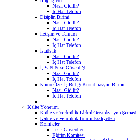
Bilgi İşlem
Nasıl Gidilir?
İç Hat Telefon
Disiplin Birimi
Nasıl Gidilir?
İç Hat Telefon
İletişim ve Tanıtım
Nasıl Gidilir?
İç Hat Telefon
İstatistik
Nasıl Gidilir?
İç Hat Telefon
İş Sağlığı ve Güvenliği
Nasıl Gidilir?
İç Hat Telefon
Kamu Özel İş Birliği Koordinasyon Birimi
Nasıl Gidilir?
İç Hat Telefon
Kalite Yönetimi
Kali̇te ve Veri̇mli̇li̇k Bi̇ri̇mi̇ Organi̇zasyon Şemasi
Kali̇te ve Veri̇mli̇li̇k Bi̇ri̇mi̇ Faali̇yetleri̇
Komiteler
Tesis Güvenligi
Eğitim Komitesi