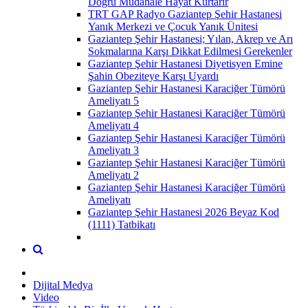
Doğru Müdahale Hayat Kurtarır
TRT GAP Radyo Gaziantep Şehir Hastanesi
Yanık Merkezi ve Çocuk Yanık Ünitesi
Gaziantep Şehir Hastanesi; Yılan, Akrep ve Arı
Sokmalarına Karşı Dikkat Edilmesi Gerekenler
Gaziantep Şehir Hastanesi Diyetisyen Emine
Şahin Obeziteye Karşı Uyardı
Gaziantep Şehir Hastanesi Karaciğer Tümörü
Ameliyatı 5
Gaziantep Şehir Hastanesi Karaciğer Tümörü
Ameliyatı 4
Gaziantep Şehir Hastanesi Karaciğer Tümörü
Ameliyatı 3
Gaziantep Şehir Hastanesi Karaciğer Tümörü
Ameliyatı 2
Gaziantep Şehir Hastanesi Karaciğer Tümörü
Ameliyatı
Gaziantep Şehir Hastanesi 2026 Beyaz Kod
(1111) Tatbikatı
Dijital Medya
Video