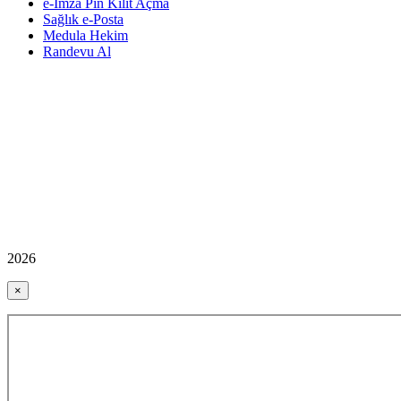
e-İmza Pin Kilit Açma
Sağlık e-Posta
Medula Hekim
Randevu Al
2026
×