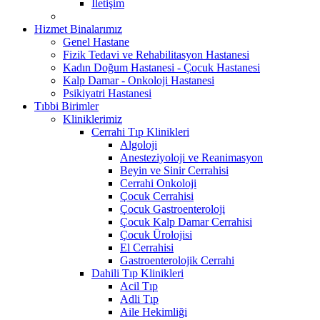
İletişim
Hizmet Binalarımız
Genel Hastane
Fizik Tedavi ve Rehabilitasyon Hastanesi
Kadın Doğum Hastanesi - Çocuk Hastanesi
Kalp Damar - Onkoloji Hastanesi
Psikiyatri Hastanesi
Tıbbi Birimler
Kliniklerimiz
Cerrahi Tıp Klinikleri
Algoloji
Anesteziyoloji ve Reanimasyon
Beyin ve Sinir Cerrahisi
Cerrahi Onkoloji
Çocuk Cerrahisi
Çocuk Gastroenteroloji
Çocuk Kalp Damar Cerrahisi
Çocuk Ürolojisi
El Cerrahisi
Gastroenterolojik Cerrahi
Dahili Tıp Klinikleri
Acil Tıp
Adli Tıp
Aile Hekimliği