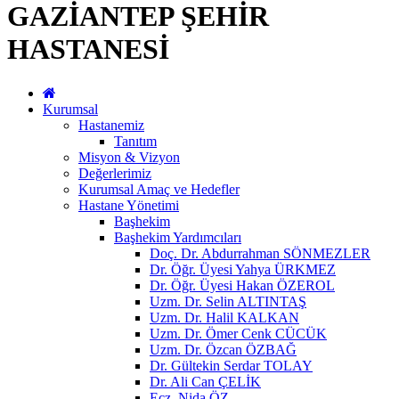
GAZİANTEP ŞEHİR
HASTANESİ
Kurumsal
Hastanemiz
Tanıtım
Misyon & Vizyon
Değerlerimiz
Kurumsal Amaç ve Hedefler
Hastane Yönetimi
Başhekim
Başhekim Yardımcıları
Doç. Dr. Abdurrahman SÖNMEZLER
Dr. Öğr. Üyesi Yahya ÜRKMEZ
Dr. Öğr. Üyesi Hakan ÖZEROL
Uzm. Dr. Selin ALTINTAŞ
Uzm. Dr. Halil KALKAN
Uzm. Dr. Ömer Cenk CÜCÜK
Uzm. Dr. Özcan ÖZBAĞ
Dr. Gültekin Serdar TOLAY
Dr. Ali Can ÇELİK
Ecz. Nida ÖZ