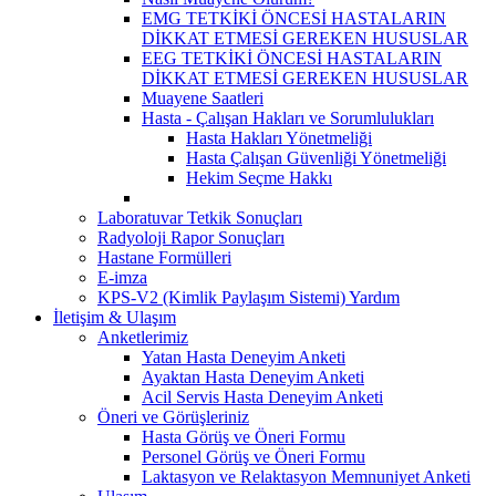
EMG TETKİKİ ÖNCESİ HASTALARIN
DİKKAT ETMESİ GEREKEN HUSUSLAR
EEG TETKİKİ ÖNCESİ HASTALARIN
DİKKAT ETMESİ GEREKEN HUSUSLAR
Muayene Saatleri
Hasta - Çalışan Hakları ve Sorumlulukları
Hasta Hakları Yönetmeliği
Hasta Çalışan Güvenliği Yönetmeliği
Hekim Seçme Hakkı
Laboratuvar Tetkik Sonuçları
Radyoloji Rapor Sonuçları
Hastane Formülleri
E-imza
KPS-V2 (Kimlik Paylaşım Sistemi) Yardım
İletişim & Ulaşım
Anketlerimiz
Yatan Hasta Deneyim Anketi
Ayaktan Hasta Deneyim Anketi
Acil Servis Hasta Deneyim Anketi
Öneri ve Görüşleriniz
Hasta Görüş ve Öneri Formu
Personel Görüş ve Öneri Formu
Laktasyon ve Relaktasyon Memnuniyet Anketi