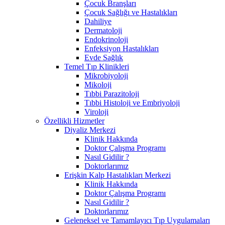
Çocuk Branşları
Çocuk Sağlığı ve Hastalıkları
Dahiliye
Dermatoloji
Endokrinoloji
Enfeksiyon Hastalıkları
Evde Sağlık
Temel Tıp Klinikleri
Mikrobiyoloji
Mikoloji
Tıbbi Parazitoloji
Tıbbi Histoloji ve Embriyoloji
Viroloji
Özellikli Hizmetler
Diyaliz Merkezi
Klinik Hakkında
Doktor Çalışma Programı
Nasıl Gidilir ?
Doktorlarımız
Erişkin Kalp Hastalıkları Merkezi
Klinik Hakkında
Doktor Çalışma Programı
Nasıl Gidilir ?
Doktorlarımız
Geleneksel ve Tamamlayıcı Tıp Uygulamaları