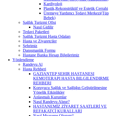
Kardiyoloji
Plastik,Rekonstrüktif ve Estetik Cerrahi
Üremeye Yardımcı Tedavi Merkezi(Tüp
Bebek)
Sağlık Turizmi Ofisi
Nasıl Gidilir
Tedavi Paketleri
Sağlık Turizmi Hasta Odaları
Hasta ve Ziyaretçiler
Şehrimiz
Danışmanlık Formu
Hastane Banka Hesap Bilgilerimiz
Yönlendirme
Randevu Al
Hasta Rehberi
GAZIANTEP SEHIR HASTANESI
KEMOTERAPI HASTA BILGILENDIRME
REHBERI
Koruyucu Sağlık ve Sağlığın Geliştirilmesine
Yönelik Etkinlikler
Anlaşmalı Kurumlar
Nasıl Randevu Alınır?
HASTANEMİZ ZİYARET SAATLERİ VE
REFAKATÇİ KURALLARI
Nasıl Muayene Olurum?