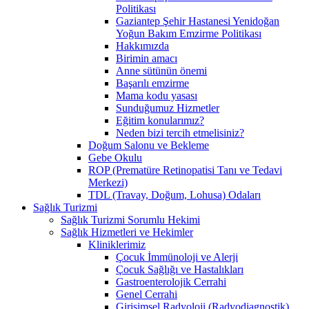
Politikası
Gaziantep Şehir Hastanesi Yenidoğan
Yoğun Bakım Emzirme Politikası
Hakkımızda
Birimin amacı
Anne sütünün önemi
Başarılı emzirme
Mama kodu yasası
Sunduğumuz Hizmetler
Eğitim konularımız?
Neden bizi tercih etmelisiniz?
Doğum Salonu ve Bekleme
Gebe Okulu
ROP (Prematüre Retinopatisi Tanı ve Tedavi
Merkezi)
TDL (Travay, Doğum, Lohusa) Odaları
Sağlık Turizmi
Sağlık Turizmi Sorumlu Hekimi
Sağlık Hizmetleri ve Hekimler
Kliniklerimiz
Çocuk İmmünoloji ve Alerji
Çocuk Sağlığı ve Hastalıkları
Gastroenterolojik Cerrahi
Genel Cerrahi
Girişimsel Radyoloji (Radyodiagnostik)