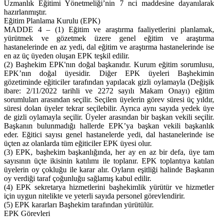
Uzmanlık Eğitimi Yönetmeliği’nin 7 nci maddesine dayanılarak
hazırlanmıştır.
Eğitim Planlama Kurulu (EPK)
MADDE 4 – (1) Eğitim ve araştırma faaliyetlerini planlamak,
yürütmek ve gözetmek üzere genel eğitim ve araştırma
hastanelerinde en az yedi, dal eğitim ve araştırma hastanelerinde ise
en az üç üyeden oluşan EPK teşkil edilir.
(2) Başhekim EPK'nın doğal başkanıdır. Kurum eğitim sorumlusu,
EPK’nın doğal üyesidir. Diğer EPK üyeleri Başhekimin
gözetiminde eğiticiler tarafından yapılacak gizli oylamayla (Değişik
ibare: 2/11/2022 tarihli ve 2272 sayılı Makam Onayı) eğitim
sorumluları arasından seçilir. Seçilen üyelerin görev süresi üç yıldır,
süresi dolan üyeler tekrar seçilebilir. Ayrıca aynı sayıda yedek üye
de gizli oylamayla seçilir. Üyeler arasından bir başkan vekili seçilir.
Başkanın bulunmadığı hallerde EPK’ya başkan vekili başkanlık
eder. Eğitici sayısı genel hastanelerde yedi, dal hastanelerinde ise
üçten az olanlarda tüm eğiticiler EPK üyesi olur.
(3) EPK, başhekim başkanlığında, her ay en az bir defa, üye tam
sayısının üçte ikisinin katılımı ile toplanır. EPK toplantıya katılan
üyelerin oy çokluğu ile karar alır. Oyların eşitliği halinde Başkanın
oy verdiği taraf çoğunluğu sağlamış kabul edilir.
(4) EPK sekretarya hizmetlerini başhekimlik yürütür ve hizmetler
için uygun nitelikte ve yeterli sayıda personel görevlendirir.
(5) EPK kararları Başhekim tarafından yürütülür.
EPK Görevleri