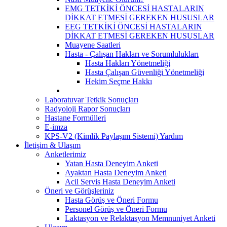
EMG TETKİKİ ÖNCESİ HASTALARIN
DİKKAT ETMESİ GEREKEN HUSUSLAR
EEG TETKİKİ ÖNCESİ HASTALARIN
DİKKAT ETMESİ GEREKEN HUSUSLAR
Muayene Saatleri
Hasta - Çalışan Hakları ve Sorumlulukları
Hasta Hakları Yönetmeliği
Hasta Çalışan Güvenliği Yönetmeliği
Hekim Seçme Hakkı
Laboratuvar Tetkik Sonuçları
Radyoloji Rapor Sonuçları
Hastane Formülleri
E-imza
KPS-V2 (Kimlik Paylaşım Sistemi) Yardım
İletişim & Ulaşım
Anketlerimiz
Yatan Hasta Deneyim Anketi
Ayaktan Hasta Deneyim Anketi
Acil Servis Hasta Deneyim Anketi
Öneri ve Görüşleriniz
Hasta Görüş ve Öneri Formu
Personel Görüş ve Öneri Formu
Laktasyon ve Relaktasyon Memnuniyet Anketi