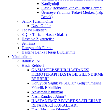
Kardiyoloji
Plastik,Rekonstrüktif ve Estetik Cerrahi
Üremeye Yardımcı Tedavi Merkezi(Tüp
Bebek)
Sağlık Turizmi Ofisi
Nasıl Gidilir
Tedavi Paketleri
Sağlık Turizmi Hasta Odaları
Hasta ve Ziyaretçiler
Şehrimiz
Danışmanlık Formu
Hastane Banka Hesap Bilgilerimiz
Yönlendirme
Randevu Al
Hasta Rehberi
GAZIANTEP SEHIR HASTANESI
KEMOTERAPI HASTA BILGILENDIRME
REHBERI
Koruyucu Sağlık ve Sağlığın Geliştirilmesine
Yönelik Etkinlikler
Anlaşmalı Kurumlar
Nasıl Randevu Alınır?
HASTANEMİZ ZİYARET SAATLERİ VE
REFAKATÇİ KURALLARI
Nasıl Muayene Olurum?