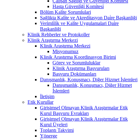
Çalişan Sağliği ve Güvenli̇ği̇ Komi̇tesi̇
Hasta Güvenli̇ği̇ Komi̇tesi̇
Bölüm Kali̇te Sorumlulari
Sağlikta Kali̇te ve Akredi̇tasyon Dai̇re Başkanliği
Veri̇mli̇li̇k ve Kali̇te Uygulamalari Dai̇re
Başkanliği
Klinik Rehberler ve Protokoller
Klinik Araştırma Merkezi
Klinik Araştırma Merkezi
Misyonumuz
Klinik Araştırma Koordinasyon Birimi
Görev ve Sorumluluklar
Klinik Araştırma Başvuruları
Başvuru Dokümanları
Danışmanlık, Konuşmacı, Diğer Hizmet İşlemleri
Danışmanlık, Konuşmacı, Diğer Hizmet
İşlemleri
İletişim
Etik Kurullar
Girişimsel Olmayan Klinik Araştırmalar Etik
Kurul Başvuru Evrakları
Girişimsel Olmayan Klinik Araştırmalar Etik
Kurul Üyeleri
Toplantı Takvimi
Yönerge