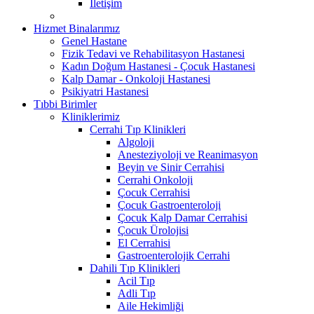
İletişim
Hizmet Binalarımız
Genel Hastane
Fizik Tedavi ve Rehabilitasyon Hastanesi
Kadın Doğum Hastanesi - Çocuk Hastanesi
Kalp Damar - Onkoloji Hastanesi
Psikiyatri Hastanesi
Tıbbi Birimler
Kliniklerimiz
Cerrahi Tıp Klinikleri
Algoloji
Anesteziyoloji ve Reanimasyon
Beyin ve Sinir Cerrahisi
Cerrahi Onkoloji
Çocuk Cerrahisi
Çocuk Gastroenteroloji
Çocuk Kalp Damar Cerrahisi
Çocuk Ürolojisi
El Cerrahisi
Gastroenterolojik Cerrahi
Dahili Tıp Klinikleri
Acil Tıp
Adli Tıp
Aile Hekimliği