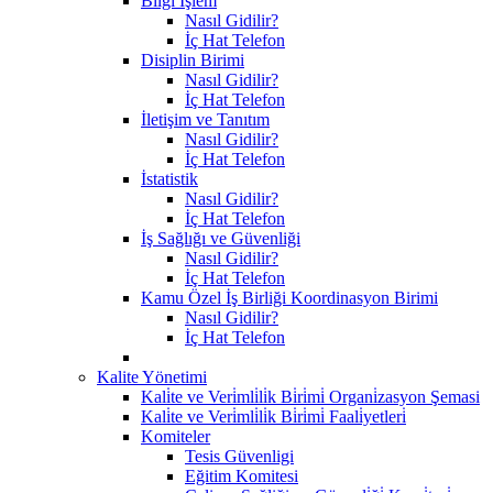
Bilgi İşlem
Nasıl Gidilir?
İç Hat Telefon
Disiplin Birimi
Nasıl Gidilir?
İç Hat Telefon
İletişim ve Tanıtım
Nasıl Gidilir?
İç Hat Telefon
İstatistik
Nasıl Gidilir?
İç Hat Telefon
İş Sağlığı ve Güvenliği
Nasıl Gidilir?
İç Hat Telefon
Kamu Özel İş Birliği Koordinasyon Birimi
Nasıl Gidilir?
İç Hat Telefon
Kalite Yönetimi
Kali̇te ve Veri̇mli̇li̇k Bi̇ri̇mi̇ Organi̇zasyon Şemasi
Kali̇te ve Veri̇mli̇li̇k Bi̇ri̇mi̇ Faali̇yetleri̇
Komiteler
Tesis Güvenligi
Eğitim Komitesi