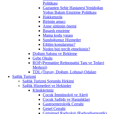
Politikası
Gaziantep Şehir Hastanesi Yenidoğan
Yoğun Bakım Emzirme Politikası
Hakkımızda
Birimin amacı
Anne sütünün önemi
Başarılı emzirme
Mama kodu yasası
Sunduğumuz Hizmetler
Eğitim konularımız?
Neden bizi tercih etmelisiniz?
Doğum Salonu ve Bekleme
Gebe Okulu
ROP (Prematüre Retinopatisi Tanı ve Tedavi
Merkezi)
TDL (Travay, Doğum, Lohusa) Odaları
Sağlık Turizmi
Sağlık Turizmi Sorumlu Hekimi
Sağlık Hizmetleri ve Hekimler
Kliniklerimiz
Çocuk İmmünoloji ve Alerji
Çocuk Sağlığı ve Hastalıkları
Gastroenterolojik Cerrahi
Genel Cerrahi
Girişimsel Radyoloji (Radyodiagnostik)