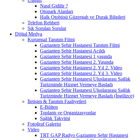
Ulaşım
Nasıl Gidilir ?
Otopark Alanları
Halk Otobüsü Güzergah ve Durak Bilgileri
Telefon Rehberi
Sık Sorulan Sorular
Dijital Medya
Kurumsal Tanıtım Filmi
Gaziantep Şehir Hastanesi Tanıtım Filmi
Gaziantep Şehir Hastanesi Açıldı
Gaziantep Şehir Hastanesi 1 yaşında
Gaziantep Şehir Hastanesi 2. Yaşında
Gaziantep Şehir Hastanesi 2. Yıl 2. Video
Gaziantep Şehir Hastanesi 2. Yıl 3. Video
Gaziantep Şehir Hastanesi Uluslararası Sağlık
Turizminde Hizmet Vermeye Başladı
Gaziantep Şehir Hastanesi Uluslararası Sağlık
Turizminde Hizmet Vermeye Başladı (İngilizce)
İletişim & Tanıtım Faaliyetleri
E-Bülten
Toplantı ve Organizasyonlar
Sağlık Takvimi
Fotoğraf Galerisi
Video
TRT GAP Radyo Gaziantep Şehir Hastanesi