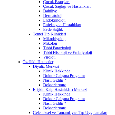
Çocuk Branşları
Çocuk Sağlığı ve Hastalıkları
Dahiliye
Dermatoloji
Endokrinoloji
Enfeksiyon Hastalıkları
Evde Sağlık
Temel Tıp Klinikleri
Mikrobiyoloji
Mikoloji
Tıbbi Parazitoloji
Tıbbi Histoloji ve Embriyoloji
Viroloji
Özellikli Hizmetler
Diyaliz Merkezi
Klinik Hakkında
Doktor Çalışma Programı
Nasıl Gidilir ?
Doktorlarımız
Erişkin Kalp Hastalıkları Merkezi
Klinik Hakkında
Doktor Çalışma Programı
Nasıl Gidilir ?
Doktorlarımız
Geleneksel ve Tamamlayıcı Tıp Uygulamaları