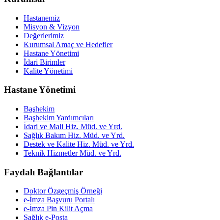
Hastanemiz
Misyon & Vizyon
Değerlerimiz
Kurumsal Amaç ve Hedefler
Hastane Yönetimi
İdari Birimler
Kalite Yönetimi
Hastane Yönetimi
Başhekim
Başhekim Yardımcıları
İdari ve Mali Hiz. Müd. ve Yrd.
Sağlık Bakım Hiz. Müd. ve Yrd.
Destek ve Kalite Hiz. Müd. ve Yrd.
Teknik Hizmetler Müd. ve Yrd.
Faydalı Bağlantılar
Doktor Özgeçmiş Örneği
e-İmza Başvuru Portalı
e-İmza Pin Kilit Açma
Sağlık e-Posta