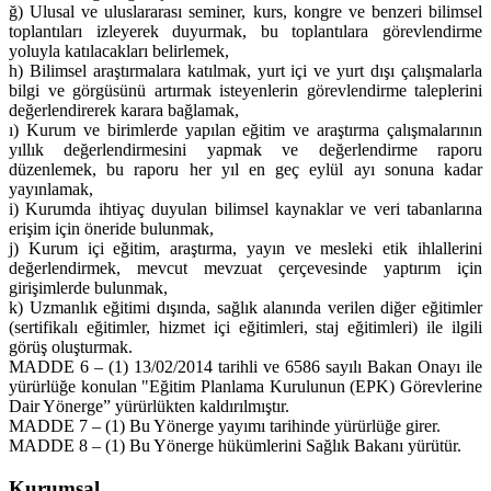
ğ) Ulusal ve uluslararası seminer, kurs, kongre ve benzeri bilimsel
toplantıları izleyerek duyurmak, bu toplantılara görevlendirme
yoluyla katılacakları belirlemek,
h) Bilimsel araştırmalara katılmak, yurt içi ve yurt dışı çalışmalarla
bilgi ve görgüsünü artırmak isteyenlerin görevlendirme taleplerini
değerlendirerek karara bağlamak,
ı) Kurum ve birimlerde yapılan eğitim ve araştırma çalışmalarının
yıllık değerlendirmesini yapmak ve değerlendirme raporu
düzenlemek, bu raporu her yıl en geç eylül ayı sonuna kadar
yayınlamak,
i) Kurumda ihtiyaç duyulan bilimsel kaynaklar ve veri tabanlarına
erişim için öneride bulunmak,
j) Kurum içi eğitim, araştırma, yayın ve mesleki etik ihlallerini
değerlendirmek, mevcut mevzuat çerçevesinde yaptırım için
girişimlerde bulunmak,
k) Uzmanlık eğitimi dışında, sağlık alanında verilen diğer eğitimler
(sertifikalı eğitimler, hizmet içi eğitimleri, staj eğitimleri) ile ilgili
görüş oluşturmak.
MADDE 6 – (1) 13/02/2014 tarihli ve 6586 sayılı Bakan Onayı ile
yürürlüğe konulan "Eğitim Planlama Kurulunun (EPK) Görevlerine
Dair Yönerge” yürürlükten kaldırılmıştır.
MADDE 7 – (1) Bu Yönerge yayımı tarihinde yürürlüğe girer.
MADDE 8 – (1) Bu Yönerge hükümlerini Sağlık Bakanı yürütür.
Kurumsal