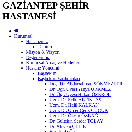
GAZİANTEP ŞEHİR
HASTANESİ
Kurumsal
Hastanemiz
Tanıtım
Misyon & Vizyon
Değerlerimiz
Kurumsal Amaç ve Hedefler
Hastane Yönetimi
Başhekim
Başhekim Yardımcıları
Doç. Dr. Abdurrahman SÖNMEZLER
Dr. Öğr. Üyesi Yahya ÜRKMEZ
Dr. Öğr. Üyesi Hakan ÖZEROL
Uzm. Dr. Selin ALTINTAŞ
Uzm. Dr. Halil KALKAN
Uzm. Dr. Ömer Cenk CÜCÜK
Uzm. Dr. Özcan ÖZBAĞ
Dr. Gültekin Serdar TOLAY
Dr. Ali Can ÇELİK
Ecz. Nida ÖZ