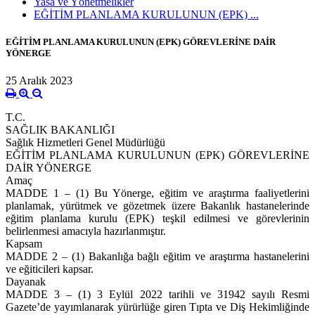
Yasa ve Yönetmelikler
EĞİTİM PLANLAMA KURULUNUN (EPK) ...
EĞİTİM PLANLAMA KURULUNUN (EPK) GÖREVLERİNE DAİR
YÖNERGE
25 Aralık 2023
T.C.
SAĞLIK BAKANLIĞI
Sağlık Hizmetleri Genel Müdürlüğü
EĞİTİM PLANLAMA KURULUNUN (EPK) GÖREVLERİNE
DAİR YÖNERGE
Amaç
MADDE 1 – (1) Bu Yönerge, eğitim ve araştırma faaliyetlerini
planlamak, yürütmek ve gözetmek üzere Bakanlık hastanelerinde
eğitim planlama kurulu (EPK) teşkil edilmesi ve görevlerinin
belirlenmesi amacıyla hazırlanmıştır.
Kapsam
MADDE 2 – (1) Bakanlığa bağlı eğitim ve araştırma hastanelerini
ve eğiticileri kapsar.
Dayanak
MADDE 3 – (1) 3 Eylül 2022 tarihli ve 31942 sayılı Resmi
Gazete’de yayımlanarak yürürlüğe giren Tıpta ve Diş Hekimliğinde