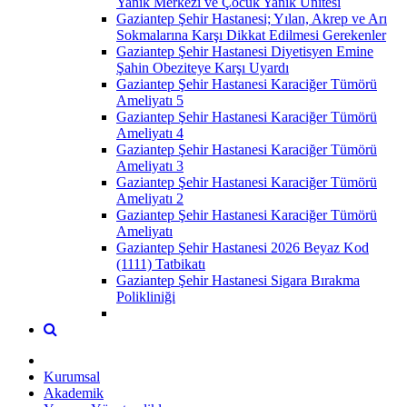
Yanık Merkezi ve Çocuk Yanık Ünitesi
Gaziantep Şehir Hastanesi; Yılan, Akrep ve Arı
Sokmalarına Karşı Dikkat Edilmesi Gerekenler
Gaziantep Şehir Hastanesi Diyetisyen Emine
Şahin Obeziteye Karşı Uyardı
Gaziantep Şehir Hastanesi Karaciğer Tümörü
Ameliyatı 5
Gaziantep Şehir Hastanesi Karaciğer Tümörü
Ameliyatı 4
Gaziantep Şehir Hastanesi Karaciğer Tümörü
Ameliyatı 3
Gaziantep Şehir Hastanesi Karaciğer Tümörü
Ameliyatı 2
Gaziantep Şehir Hastanesi Karaciğer Tümörü
Ameliyatı
Gaziantep Şehir Hastanesi 2026 Beyaz Kod
(1111) Tatbikatı
Gaziantep Şehir Hastanesi Sigara Bırakma
Polikliniği
Kurumsal
Akademik