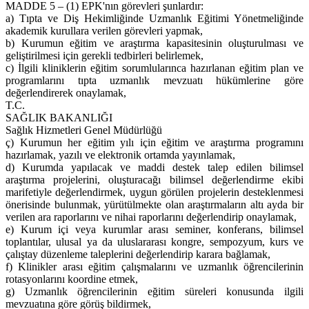
MADDE 5 – (1) EPK'nın görevleri şunlardır:
a) Tıpta ve Diş Hekimliğinde Uzmanlık Eğitimi Yönetmeliğinde
akademik kurullara verilen görevleri yapmak,
b) Kurumun eğitim ve araştırma kapasitesinin oluşturulması ve
geliştirilmesi için gerekli tedbirleri belirlemek,
c) İlgili kliniklerin eğitim sorumlularınca hazırlanan eğitim plan ve
programlarını tıpta uzmanlık mevzuatı hükümlerine göre
değerlendirerek onaylamak,
T.C.
SAĞLIK BAKANLIĞI
Sağlık Hizmetleri Genel Müdürlüğü
ç) Kurumun her eğitim yılı için eğitim ve araştırma programını
hazırlamak, yazılı ve elektronik ortamda yayınlamak,
d) Kurumda yapılacak ve maddi destek talep edilen bilimsel
araştırma projelerini, oluşturacağı bilimsel değerlendirme ekibi
marifetiyle değerlendirmek, uygun görülen projelerin desteklenmesi
önerisinde bulunmak, yürütülmekte olan araştırmaların altı ayda bir
verilen ara raporlarını ve nihai raporlarını değerlendirip onaylamak,
e) Kurum içi veya kurumlar arası seminer, konferans, bilimsel
toplantılar, ulusal ya da uluslararası kongre, sempozyum, kurs ve
çalıştay düzenleme taleplerini değerlendirip karara bağlamak,
f) Klinikler arası eğitim çalışmalarını ve uzmanlık öğrencilerinin
rotasyonlarını koordine etmek,
g) Uzmanlık öğrencilerinin eğitim süreleri konusunda ilgili
mevzuatına göre görüş bildirmek,