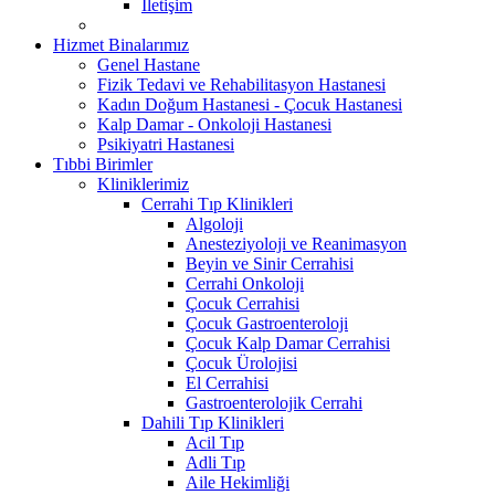
İletişim
Hizmet Binalarımız
Genel Hastane
Fizik Tedavi ve Rehabilitasyon Hastanesi
Kadın Doğum Hastanesi - Çocuk Hastanesi
Kalp Damar - Onkoloji Hastanesi
Psikiyatri Hastanesi
Tıbbi Birimler
Kliniklerimiz
Cerrahi Tıp Klinikleri
Algoloji
Anesteziyoloji ve Reanimasyon
Beyin ve Sinir Cerrahisi
Cerrahi Onkoloji
Çocuk Cerrahisi
Çocuk Gastroenteroloji
Çocuk Kalp Damar Cerrahisi
Çocuk Ürolojisi
El Cerrahisi
Gastroenterolojik Cerrahi
Dahili Tıp Klinikleri
Acil Tıp
Adli Tıp
Aile Hekimliği