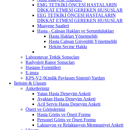
EMG TETKİKİ ÖNCESİ HASTALARIN
DİKKAT ETMESİ GEREKEN HUSUSLAR
EEG TETKİKİ ÖNCESİ HASTALARIN
DİKKAT ETMESİ GEREKEN HUSUSLAR
Muayene Saatleri
Hasta - Çalışan Hakları ve Sorumlulukları
Hasta Hakları Yönetmeliği
Hasta Çalışan Güvenliği Yönetmeliği
Hekim Seçme Hakkı
Laboratuvar Tetkik Sonuçları
Radyoloji Rapor Sonuçları
Hastane Formülleri
E-imza
KPS-V2 (Kimlik Paylaşım Sistemi) Yardım
İletişim & Ulaşım
Anketlerimiz
Yatan Hasta Deneyim Anketi
Ayaktan Hasta Deneyim Anketi
Acil Servis Hasta Deneyim Anketi
Öneri ve Görüşleriniz
Hasta Görüş ve Öneri Formu
Personel Görüş ve Öneri Formu
Laktasyon ve Relaktasyon Memnuniyet Anketi