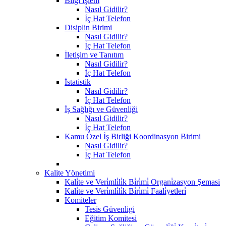
Bilgi İşlem
Nasıl Gidilir?
İç Hat Telefon
Disiplin Birimi
Nasıl Gidilir?
İç Hat Telefon
İletişim ve Tanıtım
Nasıl Gidilir?
İç Hat Telefon
İstatistik
Nasıl Gidilir?
İç Hat Telefon
İş Sağlığı ve Güvenliği
Nasıl Gidilir?
İç Hat Telefon
Kamu Özel İş Birliği Koordinasyon Birimi
Nasıl Gidilir?
İç Hat Telefon
Kalite Yönetimi
Kali̇te ve Veri̇mli̇li̇k Bi̇ri̇mi̇ Organi̇zasyon Şemasi
Kali̇te ve Veri̇mli̇li̇k Bi̇ri̇mi̇ Faali̇yetleri̇
Komiteler
Tesis Güvenligi
Eğitim Komitesi