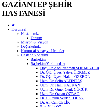
GAZİANTEP ŞEHİR
HASTANESİ
Kurumsal
Hastanemiz
Tanıtım
Misyon & Vizyon
Değerlerimiz
Kurumsal Amaç ve Hedefler
Hastane Yönetimi
Başhekim
Başhekim Yardımcıları
Doç. Dr. Abdurrahman SÖNMEZLER
Dr. Öğr. Üyesi Yahya ÜRKMEZ
Dr. Öğr. Üyesi Hakan ÖZEROL
Uzm. Dr. Selin ALTINTAŞ
Uzm. Dr. Halil KALKAN
Uzm. Dr. Ömer Cenk CÜCÜK
Uzm. Dr. Özcan ÖZBAĞ
Dr. Gültekin Serdar TOLAY
Dr. Ali Can ÇELİK
Ecz. Nida ÖZ