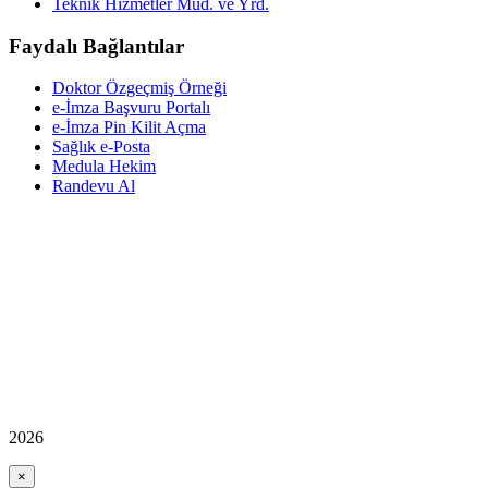
Teknik Hizmetler Müd. ve Yrd.
Faydalı Bağlantılar
Doktor Özgeçmiş Örneği
e-İmza Başvuru Portalı
e-İmza Pin Kilit Açma
Sağlık e-Posta
Medula Hekim
Randevu Al
2026
×