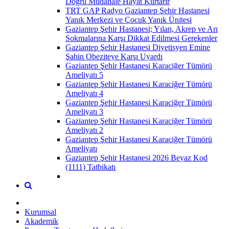
Doğru Müdahale Hayat Kurtarır
TRT GAP Radyo Gaziantep Şehir Hastanesi
Yanık Merkezi ve Çocuk Yanık Ünitesi
Gaziantep Şehir Hastanesi; Yılan, Akrep ve Arı
Sokmalarına Karşı Dikkat Edilmesi Gerekenler
Gaziantep Şehir Hastanesi Diyetisyen Emine
Şahin Obeziteye Karşı Uyardı
Gaziantep Şehir Hastanesi Karaciğer Tümörü
Ameliyatı 5
Gaziantep Şehir Hastanesi Karaciğer Tümörü
Ameliyatı 4
Gaziantep Şehir Hastanesi Karaciğer Tümörü
Ameliyatı 3
Gaziantep Şehir Hastanesi Karaciğer Tümörü
Ameliyatı 2
Gaziantep Şehir Hastanesi Karaciğer Tümörü
Ameliyatı
Gaziantep Şehir Hastanesi 2026 Beyaz Kod
(1111) Tatbikatı
Kurumsal
Akademik