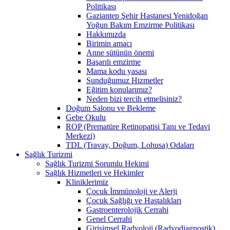
Politikası
Gaziantep Şehir Hastanesi Yenidoğan
Yoğun Bakım Emzirme Politikası
Hakkımızda
Birimin amacı
Anne sütünün önemi
Başarılı emzirme
Mama kodu yasası
Sunduğumuz Hizmetler
Eğitim konularımız?
Neden bizi tercih etmelisiniz?
Doğum Salonu ve Bekleme
Gebe Okulu
ROP (Prematüre Retinopatisi Tanı ve Tedavi
Merkezi)
TDL (Travay, Doğum, Lohusa) Odaları
Sağlık Turizmi
Sağlık Turizmi Sorumlu Hekimi
Sağlık Hizmetleri ve Hekimler
Kliniklerimiz
Çocuk İmmünoloji ve Alerji
Çocuk Sağlığı ve Hastalıkları
Gastroenterolojik Cerrahi
Genel Cerrahi
Girişimsel Radyoloji (Radyodiagnostik)