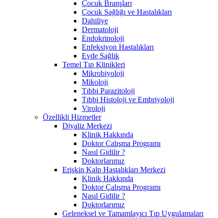
Çocuk Branşları
Çocuk Sağlığı ve Hastalıkları
Dahiliye
Dermatoloji
Endokrinoloji
Enfeksiyon Hastalıkları
Evde Sağlık
Temel Tıp Klinikleri
Mikrobiyoloji
Mikoloji
Tıbbi Parazitoloji
Tıbbi Histoloji ve Embriyoloji
Viroloji
Özellikli Hizmetler
Diyaliz Merkezi
Klinik Hakkında
Doktor Çalışma Programı
Nasıl Gidilir ?
Doktorlarımız
Erişkin Kalp Hastalıkları Merkezi
Klinik Hakkında
Doktor Çalışma Programı
Nasıl Gidilir ?
Doktorlarımız
Geleneksel ve Tamamlayıcı Tıp Uygulamaları