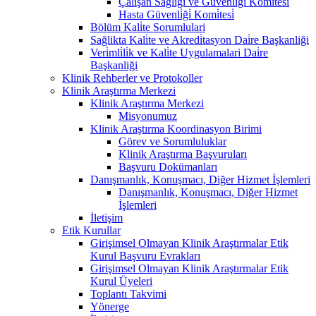
Çalişan Sağliği ve Güvenli̇ği̇ Komi̇tesi̇
Hasta Güvenli̇ği̇ Komi̇tesi̇
Bölüm Kali̇te Sorumlulari
Sağlikta Kali̇te ve Akredi̇tasyon Dai̇re Başkanliği
Veri̇mli̇li̇k ve Kali̇te Uygulamalari Dai̇re
Başkanliği
Klinik Rehberler ve Protokoller
Klinik Araştırma Merkezi
Klinik Araştırma Merkezi
Misyonumuz
Klinik Araştırma Koordinasyon Birimi
Görev ve Sorumluluklar
Klinik Araştırma Başvuruları
Başvuru Dokümanları
Danışmanlık, Konuşmacı, Diğer Hizmet İşlemleri
Danışmanlık, Konuşmacı, Diğer Hizmet
İşlemleri
İletişim
Etik Kurullar
Girişimsel Olmayan Klinik Araştırmalar Etik
Kurul Başvuru Evrakları
Girişimsel Olmayan Klinik Araştırmalar Etik
Kurul Üyeleri
Toplantı Takvimi
Yönerge