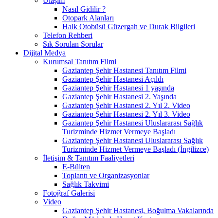
Ulaşım
Nasıl Gidilir ?
Otopark Alanları
Halk Otobüsü Güzergah ve Durak Bilgileri
Telefon Rehberi
Sık Sorulan Sorular
Dijital Medya
Kurumsal Tanıtım Filmi
Gaziantep Şehir Hastanesi Tanıtım Filmi
Gaziantep Şehir Hastanesi Açıldı
Gaziantep Şehir Hastanesi 1 yaşında
Gaziantep Şehir Hastanesi 2. Yaşında
Gaziantep Şehir Hastanesi 2. Yıl 2. Video
Gaziantep Şehir Hastanesi 2. Yıl 3. Video
Gaziantep Şehir Hastanesi Uluslararası Sağlık
Turizminde Hizmet Vermeye Başladı
Gaziantep Şehir Hastanesi Uluslararası Sağlık
Turizminde Hizmet Vermeye Başladı (İngilizce)
İletişim & Tanıtım Faaliyetleri
E-Bülten
Toplantı ve Organizasyonlar
Sağlık Takvimi
Fotoğraf Galerisi
Video
Gaziantep Şehir Hastanesi, Boğulma Vakalarında