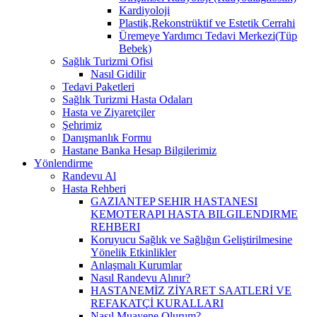
Kardiyoloji
Plastik,Rekonstrüktif ve Estetik Cerrahi
Üremeye Yardımcı Tedavi Merkezi(Tüp
Bebek)
Sağlık Turizmi Ofisi
Nasıl Gidilir
Tedavi Paketleri
Sağlık Turizmi Hasta Odaları
Hasta ve Ziyaretçiler
Şehrimiz
Danışmanlık Formu
Hastane Banka Hesap Bilgilerimiz
Yönlendirme
Randevu Al
Hasta Rehberi
GAZIANTEP SEHIR HASTANESI
KEMOTERAPI HASTA BILGILENDIRME
REHBERI
Koruyucu Sağlık ve Sağlığın Geliştirilmesine
Yönelik Etkinlikler
Anlaşmalı Kurumlar
Nasıl Randevu Alınır?
HASTANEMİZ ZİYARET SAATLERİ VE
REFAKATÇİ KURALLARI
Nasıl Muayene Olurum?